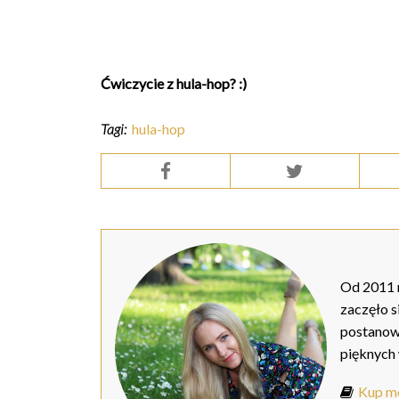
Ćwiczycie z hula-hop? :)
Tagi:
hula-hop
Od 2011 r
zaczęło s
postanow
pięknych
Kup mo