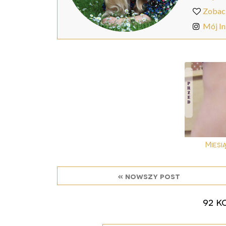
Zobac
Mój I
Miesi
« nowszy post
92 k