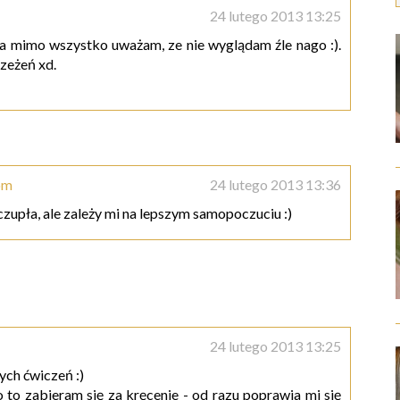
24 lutego 2013 13:25
, a mimo wszystko uważam, ze nie wyglądam źle nago :).
rzeżeń xd.
om
24 lutego 2013 13:36
zczupła, ale zależy mi na lepszym samopoczuciu :)
24 lutego 2013 13:25
ych ćwiczeń :)
to zabieram się za kręcenie - od razu poprawia mi się