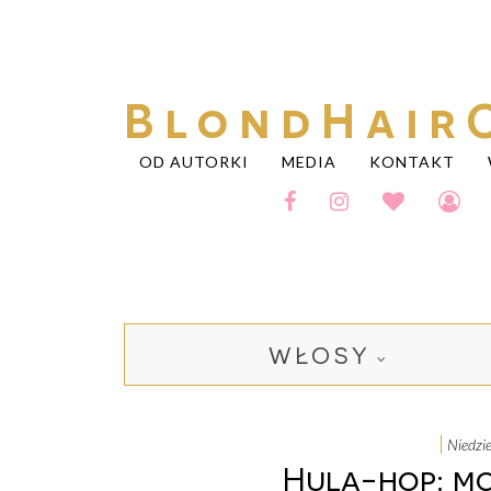
BlondHair
OD AUTORKI
MEDIA
KONTAKT
WŁOSY
niedz
Hula-hop: mo