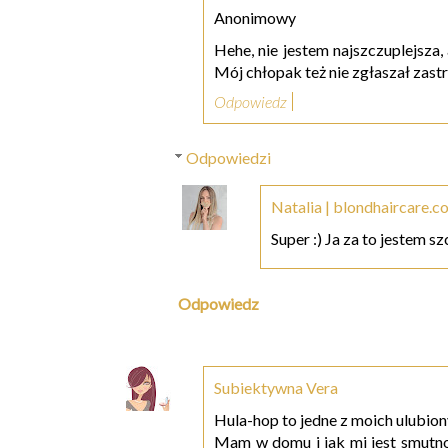
Anonimowy
Hehe, nie jestem najszczuplejsza
Mój chłopak też nie zgłaszał zast
Odpowiedz
Odpowiedzi
Natalia | blondhaircare.c
Super :) Ja za to jestem s
Odpowiedz
Subiektywna Vera
Hula-hop to jedne z moich ulubion
Mam w domu i jak mi jest smutno 