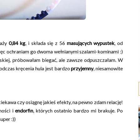
waży
0,84 kg
, i składa się z 56
masujących wypustek
, od
ięc ochraniam go dwoma wełnianymi szalami-kominami :)
kiej, próbowałam biegać, ale zawsze odpuszczałam. W
odczas kręcenia hula jest bardzo
przyjemny
, niesamowite
 ciekawa czy osiągnę jakieś efekty, na pewno zdam relację!
ności i
endorfin
, których ostatnio bardzo mi brakuje. Po
uper :))