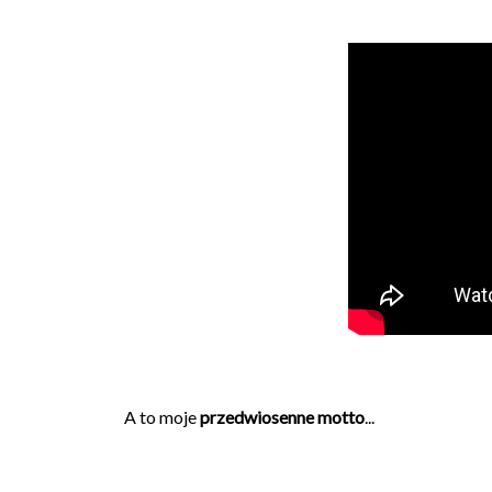
A to moje
przedwiosenne motto
...