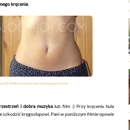
rnego kręcenia
:
com/2012/08/czy-warto-krecic-hula-hoop-jak-je.html
rzestrzeń i dobra muzyka
lub film :) Przy kręceniu hula
ie szkodzić kręgosłupowi. Pani w poniższym filmie opowie