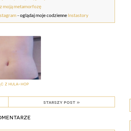
z moją metamorfozę
nstagram
- oglądaj moje codzienne
Instastory
ąc z hula-hop
starszy post »
omentarze