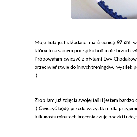
Moje hula jest składane, ma średnicę
97 cm
, 
których na samym początku boli mnie brzuch, w
Próbowałam ćwiczyć z płytami Ewy Chodakows
przeciwieństwie do innych treningów, wysiłek p
:)
Zrobiłam już zdjęcia swojej talii i jestem bardzo
:) Ćwiczyć będę przede wszystkim dla przyjem
kilkunastu minutach kręcenia czuję boczki i uda, s