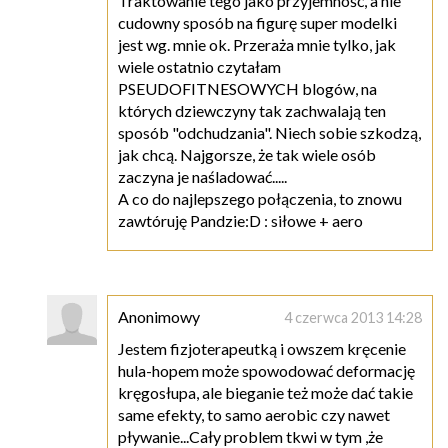
Traktowanie tego jako przyjemność, a nie
cudowny sposób na figurę super modelki
jest wg. mnie ok. Przeraża mnie tylko, jak
wiele ostatnio czytałam
PSEUDOFITNESOWYCH blogów, na
których dziewczyny tak zachwalają ten
sposób "odchudzania". Niech sobie szkodzą,
jak chcą. Najgorsze, że tak wiele osób
zaczyna je naśladować.....
A co do najlepszego połączenia, to znowu
zawtóruję Pandzie:D : siłowe + aero
Anonimowy
4 czerwca 2013 14:28
Jestem fizjoterapeutką i owszem kręcenie
hula-hopem może spowodować deformację
kręgosłupa, ale bieganie też może dać takie
same efekty, to samo aerobic czy nawet
pływanie...Cały problem tkwi w tym ,że