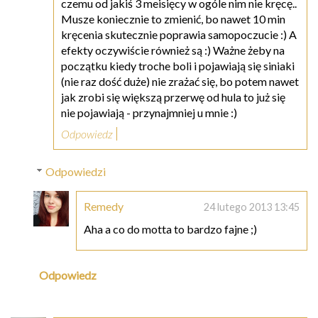
czemu od jakiś 3 meisięcy w ogóle nim nie kręcę..
Musze koniecznie to zmienić, bo nawet 10 min
kręcenia skutecznie poprawia samopoczucie :) A
efekty oczywiście również są :) Ważne żeby na
początku kiedy troche boli i pojawiają się siniaki
(nie raz dość duże) nie zrażać się, bo potem nawet
jak zrobi się większą przerwę od hula to już się
nie pojawiają - przynajmniej u mnie :)
Odpowiedz
Odpowiedzi
Remedy
24 lutego 2013 13:45
Aha a co do motta to bardzo fajne ;)
Odpowiedz