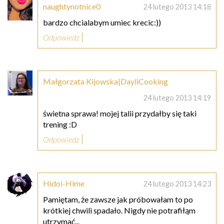
naughtynotnice0
24 lutego 2013 14:18
bardzo chcialabym umiec krecic:))
Odpowiedz
Małgorzata Kijowska|DayliCooking
24 lutego 2013 14:19
świetna sprawa! mojej talii przydałby się taki
trening :D
Odpowiedz
Hidoi-Hime
24 lutego 2013 14:23
Pamiętam, że zawsze jak próbowałam to po
krótkiej chwili spadało. Nigdy nie potrafiłąm
utrzymać...