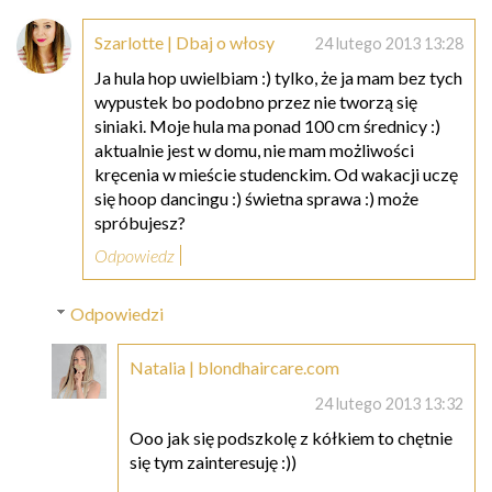
Szarlotte | Dbaj o włosy
24 lutego 2013 13:28
Ja hula hop uwielbiam :) tylko, że ja mam bez tych
wypustek bo podobno przez nie tworzą się
siniaki. Moje hula ma ponad 100 cm średnicy :)
aktualnie jest w domu, nie mam możliwości
kręcenia w mieście studenckim. Od wakacji uczę
się hoop dancingu :) świetna sprawa :) może
spróbujesz?
Odpowiedz
Odpowiedzi
Natalia | blondhaircare.com
24 lutego 2013 13:32
Ooo jak się podszkolę z kółkiem to chętnie
się tym zainteresuję :))