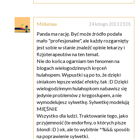
Miduniaa
24 lutego 2013 23:01
Panda ma rację. Być może źródło podała
mało "profesjonalne", ale każdy rozgarnięty
jest sobie w stanie znaleźć opinie lekarzy i
fizjoterapeutów na ten temat.
Nie do końca ogarniam ten fenomen na
blogach wielogodzinnych kręceń
hulahopem. Wypustki są po to, że dzięki
siniakom lepsze widać efekty, tak :D Dzięki
wielogodzinnym hulahopkom nabawisz się
jedynie problemów z kręgosłupem, a nie
wymodelujesz sylwetkę. Sylwetkę modelują
MIĘŚNIE
Wszystko dla ludzi. Traktowanie tego, jako
przyjemność (te endorfiny, o których pisze
blondi :D ) ok, ale to wybitnie ^%&& sposób
na poprawienie sylwetki.