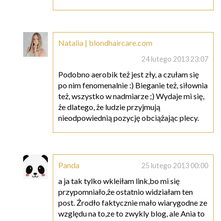
Natalia | blondhaircare.com
24 lutego 2013 23:07
Podobno aerobik też jest zły, a czułam się
po nim fenomenalnie :) Bieganie też, siłownia
też, wszystko w nadmiarze ;) Wydaje mi się,
że dlatego, że ludzie przyjmują
nieodpowiednią pozycję obciążając plecy.
Panda
25 lutego 2013 00:00
a ja tak tylko wkleiłam link,bo mi się
przypomniało,że ostatnio widziałam ten
post. Źrodło faktycznie mało wiarygodne ze
względu na to,ze to zwykly blog, ale Ania to