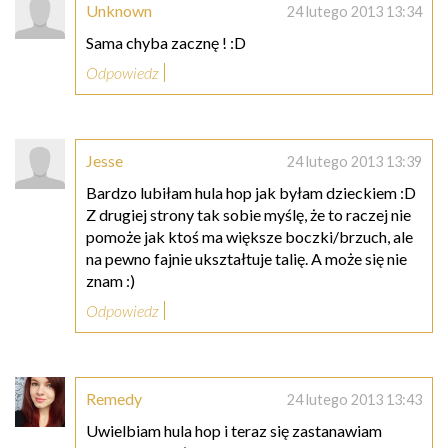
Unknown
24 lutego 2013 13:34
Sama chyba zacznę ! :D
Odpowiedz
Jesse
24 lutego 2013 13:39
Bardzo lubiłam hula hop jak byłam dzieckiem :D
Z drugiej strony tak sobie myślę, że to raczej nie
pomoże jak ktoś ma większe boczki/brzuch, ale
na pewno fajnie ukształtuje talię. A może się nie
znam :)
Odpowiedz
Remedy
24 lutego 2013 13:43
Uwielbiam hula hop i teraz się zastanawiam