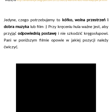
Więcej na
http://aniamaluje.blogspot.com/2012/08/czy-warto-krecic-hula-hoop-jak-je.html
Jedyne, czego potrzebujemy to
kółko, wolna przestrzeń i
dobra muzyka
lub film :) Przy kręceniu hula ważne jest, aby
przyjąć
odpowiednią postawę
i nie szkodzić kręgosłupowi.
Pani w poniższym filmie opowie w jakiej pozycji należy
ćwiczyć.