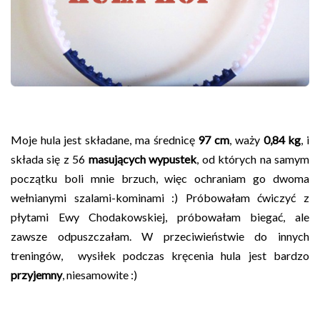
Moje hula jest składane, ma średnicę
97 cm
, waży
0,84 kg
, i
składa się z 56
masujących wypustek
, od których na samym
początku boli mnie brzuch, więc ochraniam go dwoma
wełnianymi szalami-kominami :) Próbowałam ćwiczyć z
płytami Ewy Chodakowskiej, próbowałam biegać, ale
zawsze odpuszczałam. W przeciwieństwie do innych
treningów, wysiłek podczas kręcenia hula jest bardzo
przyjemny
, niesamowite :)