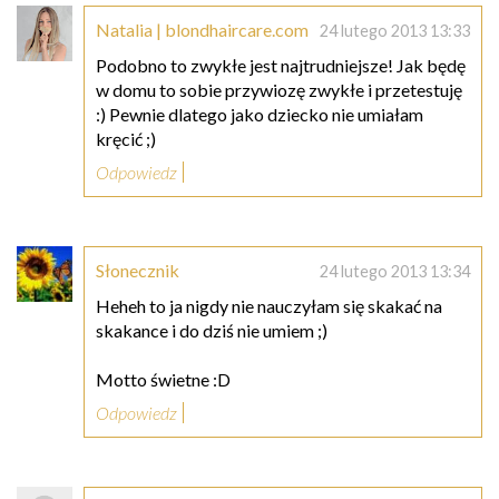
Natalia | blondhaircare.com
24 lutego 2013 13:33
Podobno to zwykłe jest najtrudniejsze! Jak będę
w domu to sobie przywiozę zwykłe i przetestuję
:) Pewnie dlatego jako dziecko nie umiałam
kręcić ;)
Odpowiedz
Słonecznik
24 lutego 2013 13:34
Heheh to ja nigdy nie nauczyłam się skakać na
skakance i do dziś nie umiem ;)
Motto świetne :D
Odpowiedz