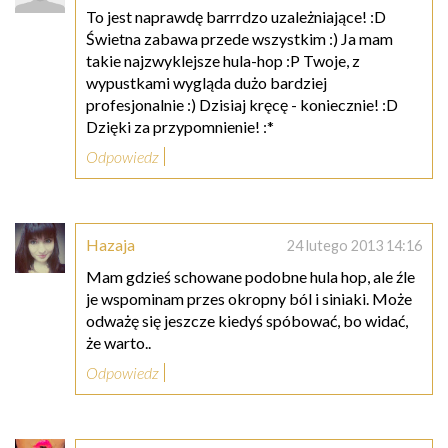
To jest naprawdę barrrdzo uzależniające! :D
Świetna zabawa przede wszystkim :) Ja mam
takie najzwyklejsze hula-hop :P Twoje, z
wypustkami wygląda dużo bardziej
profesjonalnie :) Dzisiaj kręcę - koniecznie! :D
Dzięki za przypomnienie! :*
Odpowiedz
Hazaja
24 lutego 2013 14:16
Mam gdzieś schowane podobne hula hop, ale źle
je wspominam przes okropny ból i siniaki. Może
odważę się jeszcze kiedyś spóbować, bo widać,
że warto..
Odpowiedz