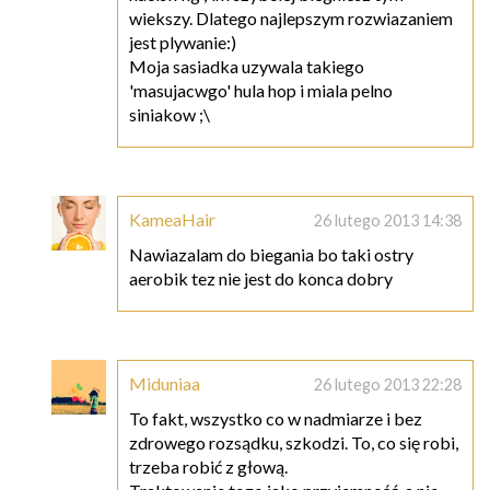
wiekszy. Dlatego najlepszym rozwiazaniem
jest plywanie:)
Moja sasiadka uzywala takiego
'masujacwgo' hula hop i miala pelno
siniakow ;\
KameaHair
26 lutego 2013 14:38
Nawiazalam do biegania bo taki ostry
aerobik tez nie jest do konca dobry
Miduniaa
26 lutego 2013 22:28
To fakt, wszystko co w nadmiarze i bez
zdrowego rozsądku, szkodzi. To, co się robi,
trzeba robić z głową.