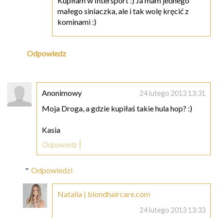
Kupiłam w Intersport :) Ja mam jednego
małego siniaczka, ale i tak wolę kręcić z
kominami :)
Odpowiedz
Anonimowy
24 lutego 2013 13:31
Moja Droga, a gdzie kupiłaś takie hula hop? :)
Kasia
Odpowiedz
Odpowiedzi
Natalia | blondhaircare.com
24 lutego 2013 13:33