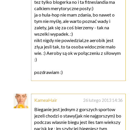
tez tylko blogerka no i ta fitneslandia ma
calkiem merytoryczne posty:)
ja o hula-hop nie mam zdania, bo nawet o
tym nie myślę, ale warto poznać wady i
zalety, jak się za coś bierzemy - tak na
wszelki wypadek. :)
nikt nigdy nie powiedzial,ze aerobik jest
zly,a jesli tak, to ta osoba widocznie malo
wie. :) Aeroby są ok w połączeniu z siłowym
:)
pozdrawiam :)
KameaHair
26 lutego 2013 14:36
Bieganie jest jednym z gorszych sportow
jezeli chodzi o stawy(jak nie najgorszym) bo
podczas wlasnie biegu jest iles tam wiekszy
nacisk kg ; im szybciej biegniesz tym