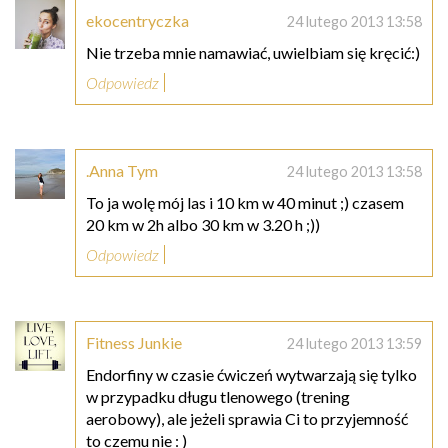
ekocentryczka
24 lutego 2013 13:58
Nie trzeba mnie namawiać, uwielbiam się kręcić:)
Odpowiedz
.Anna Tym
24 lutego 2013 13:58
To ja wolę mój las i 10 km w 40 minut ;) czasem
20 km w 2h albo 30 km w 3.20 h ;))
Odpowiedz
Fitness Junkie
24 lutego 2013 13:59
Endorfiny w czasie ćwiczeń wytwarzają się tylko
w przypadku długu tlenowego (trening
aerobowy), ale jeżeli sprawia Ci to przyjemność
to czemu nie : )