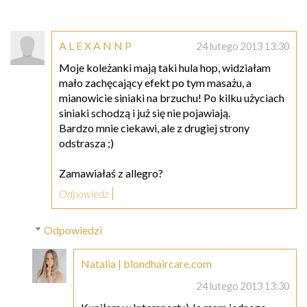
A L E X A N N P
24 lutego 2013 13:30
Moje koleżanki mają taki hula hop, widziałam
mało zachęcający efekt po tym masażu, a
mianowicie siniaki na brzuchu! Po kilku użyciach
siniaki schodzą i już się nie pojawiają.
Bardzo mnie ciekawi, ale z drugiej strony
odstrasza ;)
Zamawiałaś z allegro?
Odpowiedz
Odpowiedzi
Natalia | blondhaircare.com
24 lutego 2013 13:30