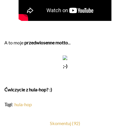
A to moje
przedwiosenne motto
...
;-)
Ćwiczycie z hula-hop? :)
Tagi:
hula-hop
Skomentuj (92)