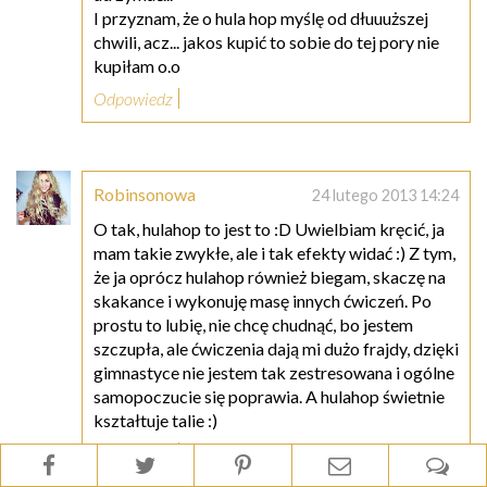
I przyznam, że o hula hop myślę od dłuuuższej
chwili, acz... jakos kupić to sobie do tej pory nie
kupiłam o.o
Odpowiedz
Robinsonowa
24 lutego 2013 14:24
O tak, hulahop to jest to :D Uwielbiam kręcić, ja
mam takie zwykłe, ale i tak efekty widać :) Z tym,
że ja oprócz hulahop również biegam, skaczę na
skakance i wykonuję masę innych ćwiczeń. Po
prostu to lubię, nie chcę chudnąć, bo jestem
szczupła, ale ćwiczenia dają mi dużo frajdy, dzięki
gimnastyce nie jestem tak zestresowana i ogólne
samopoczucie się poprawia. A hulahop świetnie
kształtuje talie :)
Odpowiedz