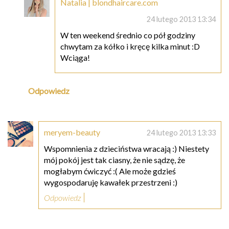
Natalia | blondhaircare.com
24 lutego 2013 13:34
W ten weekend średnio co pół godziny
chwytam za kółko i kręcę kilka minut :D
Wciąga!
Odpowiedz
meryem-beauty
24 lutego 2013 13:33
Wspomnienia z dzieciństwa wracają :) Niestety
mój pokój jest tak ciasny, że nie sądzę, że
mogłabym ćwiczyć :( Ale może gdzieś
wygospodaruję kawałek przestrzeni :)
Odpowiedz