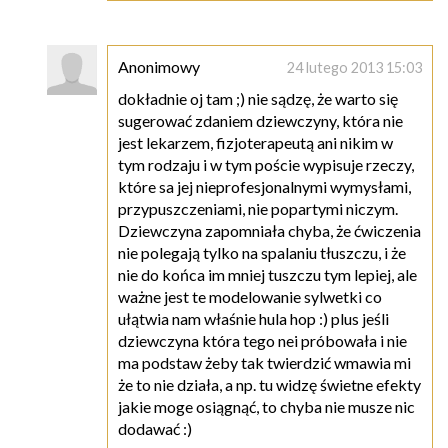
Anonimowy
24 lutego 2013 15:03
dokładnie oj tam ;) nie sądzę, że warto się
sugerować zdaniem dziewczyny, która nie
jest lekarzem, fizjoterapeutą ani nikim w
tym rodzaju i w tym poście wypisuje rzeczy,
które sa jej nieprofesjonalnymi wymysłami,
przypuszczeniami, nie popartymi niczym.
Dziewczyna zapomniała chyba, że ćwiczenia
nie polegają tylko na spalaniu tłuszczu, i że
nie do końca im mniej tuszczu tym lepiej, ale
ważne jest te modelowanie sylwetki co
ułątwia nam właśnie hula hop :) plus jeśli
dziewczyna która tego nei próbowała i nie
ma podstaw żeby tak twierdzić wmawia mi
że to nie działa, a np. tu widzę świetne efekty
jakie moge osiągnąć, to chyba nie musze nic
dodawać :)