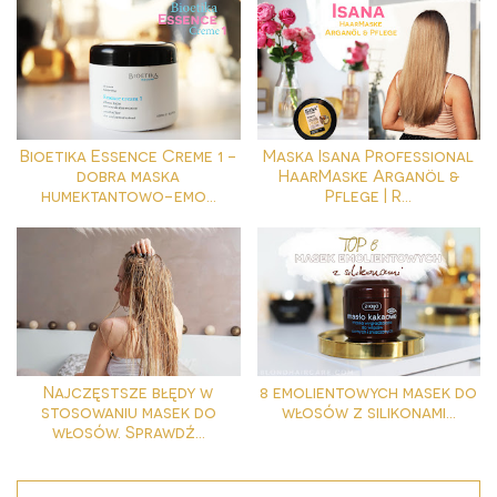
Bioetika Essence Creme 1 -
Maska Isana Professional
dobra maska
HaarMaske Arganöl &
humektantowo-emo...
Pflege | R...
Najczęstsze błędy w
8 emolientowych masek do
stosowaniu masek do
włosów z silikonami...
włosów. Sprawdź...