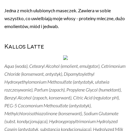
Jedna z moich ulubionych maseczek. Zawiera w sobie
wszystko, co uwielbiają moje włosy - proteiny mleczne, dużo
emolientów, miód i jedwab.
Kallos Latte
Aqua (woda), Cetearyl Alcohol (emolient, emulgator), Cetrimonium
Chloride (konserwant, antystyk), Dipamytoylethyl
Hydroxyethylomonium Methosulfate (antystatyk, ułatwia
rozczesywanie), Parfum (zapach), Propylene Glycol (humektant),
Benzyl Alcohol (zapach, konserwant), Citric Acid (regulator pH),
PEG-5 Cocomonium Methosulfate (antystatyk),
Methylchloroisothiazolinone (konserwant), Sodium Glutamate
(subst. kondycjonująca), Hydroxypropyltrimonium Hydrolyzed
Casein (antystatyk, substancja kondycjonująca), Hydrolyzed Milk