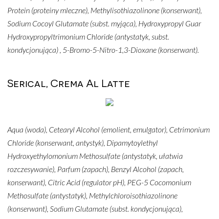
Protein (proteiny mleczne), Methylisothiazolinone (konserwant),
Sodium Cocoyl Glutamate (subst. myjąca), Hydroxypropyl Guar
Hydroxypropyltrimonium Chloride (antystatyk, subst.
kondycjonująca) , 5-Bromo-5-Nitro-1,3-Dioxane (konserwant).
Serical, Crema Al Latte
Aqua (woda), Cetearyl Alcohol (emolient, emulgator), Cetrimonium
Chloride (konserwant, antystyk), Dipamytoylethyl
Hydroxyethylomonium Methosulfate (antystatyk, ułatwia
rozczesywanie), Parfum (zapach), Benzyl Alcohol (zapach,
konserwant), Citric Acid (regulator pH), PEG-5 Cocomonium
Methosulfate (antystatyk), Methylchloroisothiazolinone
(konserwant), Sodium Glutamate (subst. kondycjonująca),