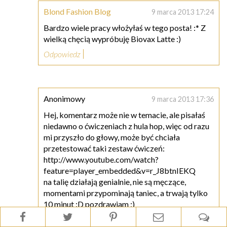
Blond Fashion Blog
9 marca 2013 17:24
Bardzo wiele pracy włożyłaś w tego posta! :* Z
wielką chęcią wypróbuję Biovax Latte :)
Odpowiedz
Anonimowy
9 marca 2013 17:36
Hej, komentarz może nie w temacie, ale pisałaś
niedawno o ćwiczeniach z hula hop, więc od razu
mi przyszło do głowy, może być chciała
przetestować taki zestaw ćwiczeń:
http://www.youtube.com/watch?
feature=player_embedded&v=r_J8btnIEKQ
na talię działają genialnie, nie są męczące,
momentami przypominają taniec, a trwają tylko
10 minut :D pozdrawiam ;)
Odpowiedz