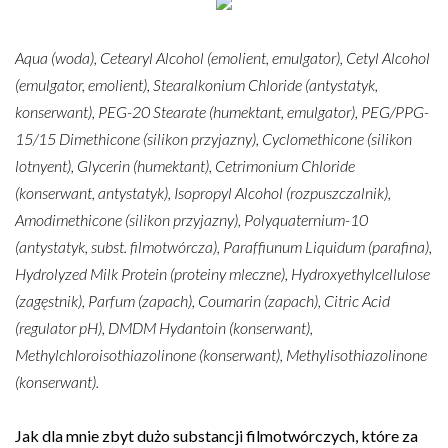
Aqua (woda), Cetearyl Alcohol (emolient, emulgator), Cetyl Alcohol
(emulgator, emolient), Stearalkonium Chloride (antystatyk,
konserwant), PEG-20 Stearate (humektant, emulgator), PEG/PPG-
15/15 Dimethicone (silikon przyjazny), Cyclomethicone (silikon
lotnyent), Glycerin (humektant), Cetrimonium Chloride
(konserwant, antystatyk), Isopropyl Alcohol (rozpuszczalnik),
Amodimethicone (silikon przyjazny), Polyquaternium-10
(antystatyk, subst. filmotwórcza), Paraffiunum Liquidum (parafina),
Hydrolyzed Milk Protein (proteiny mleczne), Hydroxyethylcellulose
(zagęstnik), Parfum (zapach), Coumarin (zapach), Citric Acid
(regulator pH), DMDM Hydantoin (konserwant),
Methylchloroisothiazolinone (konserwant), Methylisothiazolinone
(konserwant).
Jak dla mnie zbyt dużo substancji filmotwórczych, które za