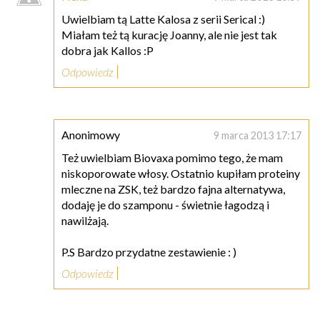
Uwielbiam tą Latte Kalosa z serii Serical :)
Miałam też tą kurację Joanny, ale nie jest tak
dobra jak Kallos :P
Odpowiedz
Anonimowy
9 marca 2013 17:17
Też uwielbiam Biovaxa pomimo tego, że mam
niskoporowate włosy. Ostatnio kupiłam proteiny
mleczne na ZSK, też bardzo fajna alternatywa,
dodaję je do szamponu - świetnie łagodzą i
nawilżają.
P.S Bardzo przydatne zestawienie : )
Odpowiedz