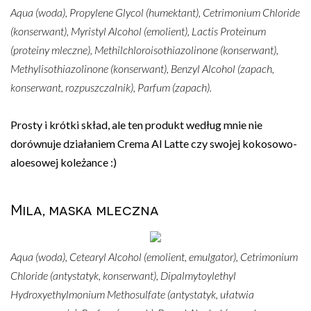
Aqua (woda), Propylene Glycol (humektant), Cetrimonium Chloride
(konserwant), Myristyl Alcohol (emolient), Lactis Proteinum
(proteiny mleczne), Methilchloroisothiazolinone (konserwant),
Methylisothiazolinone (konserwant), Benzyl Alcohol (zapach,
konserwant, rozpuszczalnik), Parfum (zapach).
Prosty i krótki skład, ale ten produkt według mnie nie
dorównuje działaniem Crema Al Latte czy swojej kokosowo-
aloesowej koleżance :)
Mila, maska mleczna
Aqua (woda), Cetearyl Alcohol (emolient, emulgator), Cetrimonium
Chloride (antystatyk, konserwant), Dipalmytoylethyl
Hydroxyethylmonium Methosulfate (antystatyk, ułatwia