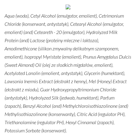
Aqua (woda), Cetyl Alcohol (emulgator, emolient), Cetrimonium
Chloride (konserwant, antystatyk), Cetearyl Alcohol (emulgator,
emolient) (and) Ceteareth - 20 (emulgator), Hydrolyzed Milk
Protein (and) Lactose (proteiny mleczne i laktoza),
Amodimethicone (silikon zmywalny delikatnym szamponem,
emolient), Isopropyl Myristate (emolient), Prunus Amygdalus Dulcis
(Sweet Almond) Oil (olej ze słodkich migdałów, emolient),
Acetylated Lanolin (emolient, antystatyk), Glycerin (humektant),
Lawsonia Inermis Extract (ekstrakt z henny), Mel (Honey) Extract
(ekstrakt z miodu), Guar Hydroxypropyltrimonium Chloride
(antystatyk), Hydrolyzed Silk (jedwab, humektant), Parfum
(zapach), Benzyl Alcohol (and) Methylchloroisothiazolinone (and)
Methylisothiazolinone (konserwanty), Citric Acid (regulator PH),
Triethanolamine (regulator PH), Hexyl Cinnamal (zapach),
Potassium Sorbate (konserwant).