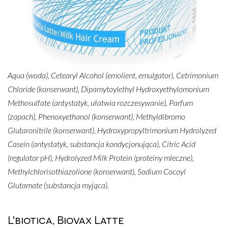
Aqua (woda), Cetearyl Alcohol (emolient, emulgator), Cetrimonium
Chloride (konserwant), Dipamytoylethyl Hydroxyethylomonium
Methosulfate (antystatyk, ułatwia rozczesywanie), Parfum
(zapach), Phenoxyethanol (konserwant), Methyldibromo
Glutaronitrile (konserwant), Hydroxypropyltrimonium Hydrolyzed
Casein (antystatyk, substancja kondycjonująca), Citric Acid
(regulator pH), Hydrolyzed Milk Protein (proteiny mleczne),
Methylchlorisothiazolione (konserwant), Sodium Cocoyl
Glutamate (substancja myjąca).
L'biotica, Biovax Latte