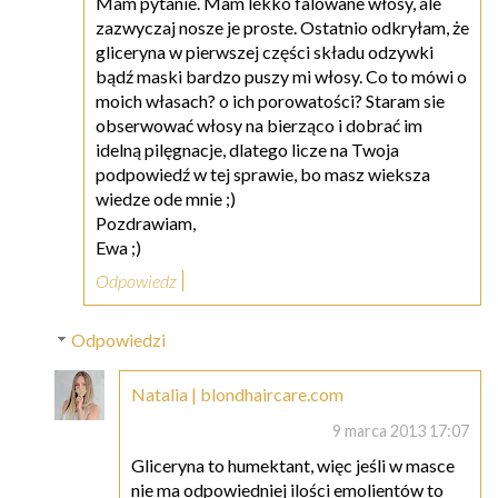
Mam pytanie. Mam lekko falowane włosy, ale
zazwyczaj nosze je proste. Ostatnio odkryłam, że
gliceryna w pierwszej części składu odzywki
bądź maski bardzo puszy mi włosy. Co to mówi o
moich własach? o ich porowatości? Staram sie
obserwować włosy na bierząco i dobrać im
idelną pilęgnacje, dlatego licze na Twoja
podpowiedź w tej sprawie, bo masz wieksza
wiedze ode mnie ;)
Pozdrawiam,
Ewa ;)
Odpowiedz
Odpowiedzi
Natalia | blondhaircare.com
9 marca 2013 17:07
Gliceryna to humektant, więc jeśli w masce
nie ma odpowiedniej ilości emolientów to