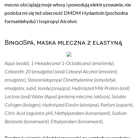
mocno obciążają moje włosy i powodują elektryzowanie, nie
podoba mi się też obecność DMDM Hydantoin (pochodna
formaldehydu) i Isopropyl Alcohol.
BingoSpa, maska mleczna z elastyną
Aqua (woda), 1-Hexadecanol 1-Octadecanol (emolienty),
Ceteareth-20 (emulgator) (and) Cetearyl Alcohol (emolient,
emulgator), Stearamidopropyl Dimethylamine (antystatyk,
emulgator, subst. kondycjonująca), Hydrolyzed Milk Protein (and)
Lactose (and) Water (Aqua) (proteiny mleczne, laktoza), Soluble
Collagen (kolagen), Hydrolyzed Elastin (elastyna), Parfum (zapach),
Citric Acid (regulator pH), Methylparaben (konserwant), Sodium
Benzoate (konserwant), Ethylparaben (konserwant).
Bardzo kusi mnie skład tej maseczki ze względu na proteiny