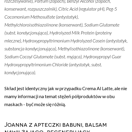
rozczesywanie), Parfum (zapach), Benzyl Alcohol (zapach,
konserwant, rozpuszczalnik), Citric Acid (regulator pH), Peg-5
Cocomonium Methosulfate (antystatyk),
Methylchloroisothiazolinone (konserwant), Sodium Glutamate
(subst. kondycjonująca), Hydrolyzed Milk Protein (proteiny
mleczne), Hydroxypropyltrimonium Hydrolyzed Casein (antystatyk,
substancja kondycjonująca), Methylisothiazolinone (konserwant),
Sodium Cocoyl Glutamate (subst. myjąca), Hydroxypropyl Guar
Hydroxypropyltrimonium Chloride (antystatyk, subst.
kondycjonująca).
Skład jest identyczny jak w przypadku Crema Al Latte, ale nie
mamy informacji na temat stężeń półproduktów w obu
maskach - być może się różnią.
Joanna z apteczki babuni, balsam
nawilżająco-regenerujący