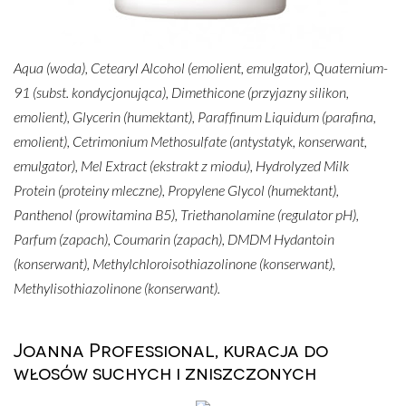
Aqua (woda), Cetearyl Alcohol (emolient, emulgator), Quaternium-
91 (subst. kondycjonująca), Dimethicone (przyjazny silikon,
emolient), Glycerin (humektant), Paraffinum Liquidum (parafina,
emolient), Cetrimonium Methosulfate (antystatyk, konserwant,
emulgator), Mel Extract (ekstrakt z miodu), Hydrolyzed Milk
Protein (proteiny mleczne), Propylene Glycol (humektant),
Panthenol (prowitamina B5), Triethanolamine (regulator pH),
Parfum (zapach), Coumarin (zapach), DMDM Hydantoin
(konserwant), Methylchloroisothiazolinone (konserwant),
Methylisothiazolinone (konserwant).
Joanna Professional, kuracja do
włosów suchych i zniszczonych