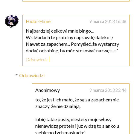
Hidoi-Hime
9 marca 2013 16:38
Najbardziej ceikowi mnie bingo...
W składach te proteiny naprawdę daleko :/
Nawet za zapachem... Pomyśleć, że wystarczy
dodać odrobinę, by móc stosować nazwę=-='
Odpowiedz
Odpowiedzi
Anonimowy
9 marca 2013 23:44
to, że jest ich mało, że są za zapachem nie
znaczy, że nie działają.
lubię takie posty, niestety moje włosy
nienawidzą protein i już widzę to sianko u
siebie po tych maskach;)