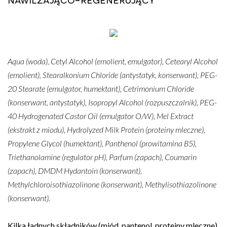
Aqua (woda), Cetyl Alcohol (emolient, emulgator), Cetearyl Alcohol
(emolient), Stearalkonium Chloride (antystatyk, konserwant), PEG-
20 Stearate (emulgator, humektant), Cetrimonium Chloride
(konserwant, antystatyk), Isopropyl Alcohol (rozpuszczalnik), PEG-
40 Hydrogenated Castor Oil (emulgator O/W), Mel Extract
(ekstrakt z miodu), Hydrolyzed Milk Protein (proteiny mleczne),
Propylene Glycol (humektant), Panthenol (prowitamina B5),
Triethanolamine (regulator pH), Parfum (zapach), Coumarin
(zapach), DMDM Hydantoin (konserwant),
Methylchloroisothiazolinone (konserwant), Methylisothiazolinone
(konserwant).
Kilka ładnych składników (miód, pantenol, proteiny mleczne),