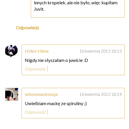
innych kropelek, ale nie było, więc kupiłam
Juvit.
Odpowiedz
Hidoi-Hime
16 kwietnia 2013 18:23
Nigdy nie słyszałam o juwicie :D
Odpowiedz
wlosowaobsesja
16 kwietnia 2013 18:24
Uwielbiam maskę ze spiruliny ;)
Odpowiedz