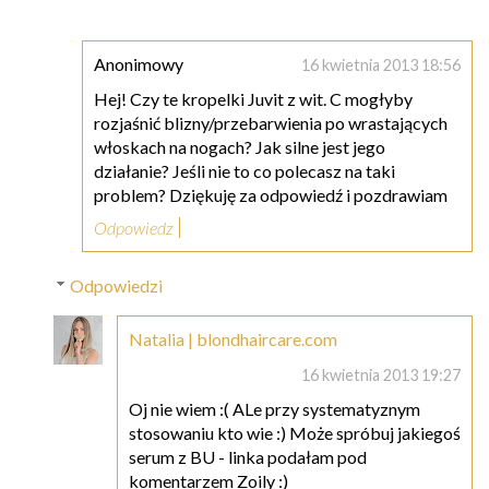
Anonimowy
16 kwietnia 2013 18:56
Hej! Czy te kropelki Juvit z wit. C mogłyby
rozjaśnić blizny/przebarwienia po wrastających
włoskach na nogach? Jak silne jest jego
działanie? Jeśli nie to co polecasz na taki
problem? Dziękuję za odpowiedź i pozdrawiam
Odpowiedz
Odpowiedzi
Natalia | blondhaircare.com
16 kwietnia 2013 19:27
Oj nie wiem :( ALe przy systematyznym
stosowaniu kto wie :) Może spróbuj jakiegoś
serum z BU - linka podałam pod
komentarzem Zoily :)