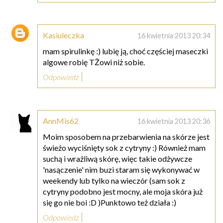
Kasiuleczka
16 kwietnia 2013 20:34
mam spirulinkę :) lubię ją, choć częściej maseczki
algowe robię TŻowi niż sobie.
Odpowiedz
AnnMis62
16 kwietnia 2013 20:36
Moim sposobem na przebarwienia na skórze jest
świeżo wyciśnięty sok z cytryny :) Również mam
suchą i wrażliwą skórę, więc takie odżywcze
'nasączenie' nim buzi staram się wykonywać w
weekendy lub tylko na wieczór (sam sok z
cytryny podobno jest mocny, ale moja skóra już
się go nie boi :D )Punktowo też działa :)
Odpowiedz