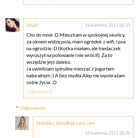
Mudi
16 kwietnia 2013 18:33
Cho do mnie :D Mieszkam w spokojnej okolicy,
za oknem widzę pola, mam ogródek z wifi, i psa
na ogrodzie :D (Kotka miałam, ale biedaczek
wyruszył na polowanie i nie wrócił). Za to
wszędzie jest daleko.
Ja uwielbiam spiruline mieszać z jogurtem
naturalnym :) A bez mydła Alep nie wyobrażam
sobie życia. :D
Odpowiedz
Odpowiedzi
Natalia | blondhaircare.com
16 kwietnia 2013 18:35