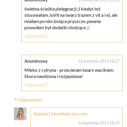
świetna ścieżka pielęgnacji ;) kiedyś też
stosowałam JuVit na twarz (razem z vit a i e), ale
miałam po nim bolące pryszcze, pewnie
powodem był dodatki słodzące ;/
Odpowiedz
Anonimowy
16 kwietnia 2013 18:27
Mleko z cytryna - przecieram twarz wacikiem.
Skora nawilzona i rozjasniona!
Odpowiedz
Odpowiedzi
Natalia | blondhaircare.com
16 kwietnia 2013 18:29