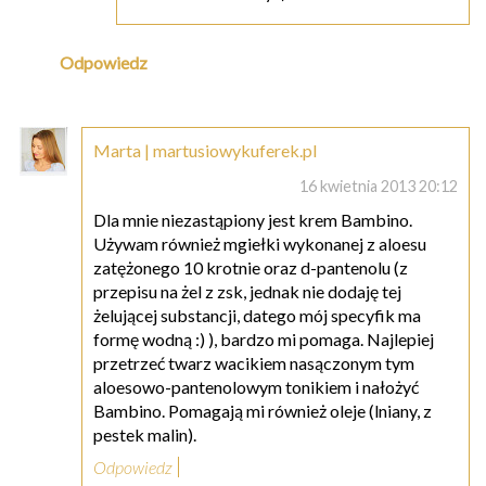
Odpowiedz
Marta | martusiowykuferek.pl
16 kwietnia 2013 20:12
Dla mnie niezastąpiony jest krem Bambino.
Używam również mgiełki wykonanej z aloesu
zatężonego 10 krotnie oraz d-pantenolu (z
przepisu na żel z zsk, jednak nie dodaję tej
żelującej substancji, datego mój specyfik ma
formę wodną :) ), bardzo mi pomaga. Najlepiej
przetrzeć twarz wacikiem nasączonym tym
aloesowo-pantenolowym tonikiem i nałożyć
Bambino. Pomagają mi również oleje (lniany, z
pestek malin).
Odpowiedz