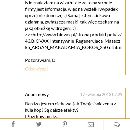
Nie znalazłam na wizażu, ale za to na stronie
firmy jest informacja, więc na wszelki wypadek
uprzejmie donoszę. :) Sama jestem ciekawa
działania, zwłaszcza maski, tak więc czekam na
jaką obniżkę w drogerii. :)
>>>http://www.biovax.pl/strona,produkt,pokaz/
43,BIOVAX_Intensywnie_Regenerujaca_Masecz
ka_ARGAN_MAKADAMIA_KOKOS_250ml.html
Pozdrawiam, D.
Odpowiedz
Anonimowy
17 kwietnia 2013 07:29
Bardzo jestem ciekawa, jak Twoje ćwiczenia z
hula hop? Są dalsze efekty?
|Pozdrawiam Iza.
Odpowiedz