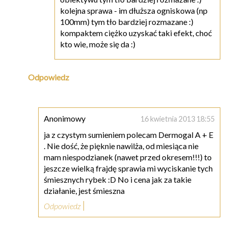
kolejna sprawa - im dłuższa ogniskowa (np
100mm) tym tło bardziej rozmazane :)
kompaktem ciężko uzyskać taki efekt, choć
kto wie, może się da :)
Odpowiedz
Anonimowy
16 kwietnia 2013 18:55
ja z czystym sumieniem polecam Dermogal A + E
. Nie dość, że pięknie nawilża, od miesiąca nie
mam niespodzianek (nawet przed okresem!!!) to
jeszcze wielką frajdę sprawia mi wyciskanie tych
śmiesznych rybek :D No i cena jak za takie
działanie, jest śmieszna
Odpowiedz