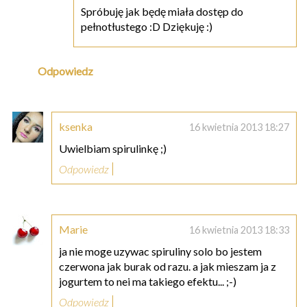
Spróbuję jak będę miała dostęp do
pełnotłustego :D Dziękuję :)
Odpowiedz
ksenka
16 kwietnia 2013 18:27
Uwielbiam spirulinkę ;)
Odpowiedz
Marie
16 kwietnia 2013 18:33
ja nie moge uzywac spiruliny solo bo jestem
czerwona jak burak od razu. a jak mieszam ja z
jogurtem to nei ma takiego efektu... ;-)
Odpowiedz