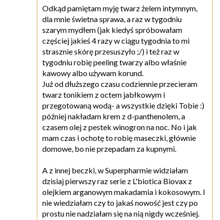
Odkąd pamiętam myję twarz żelem intymnym,
dla mnie świetna sprawa, a raz w tygodniu
szarym mydłem (jak kiedyś spróbowałam
częściej jakieś 4 razy w ciągu tygodnia to mi
strasznie skórę przesuszyło ;/) i też raz w
tygodniu robię peeling twarzy albo właśnie
kawowy albo używam korund.
Już od dłuższego czasu codziennie przecieram
twarz tonikiem z octem jabłkowym i
przegotowaną wodą- a wszystkie dzięki Tobie :)
później nakładam krem z d-panthenolem, a
czasem olej z pestek winogron na noc. No i jak
mam czas i ochotę to robię maseczki, głównie
domowe, bo nie przepadam za kupnymi.
A z innej beczki, w Superpharmie widziałam
dzisiaj pierwszy raz serie z L'biotica Biovax z
olejkiem arganowym makadamia i kokosowym. I
nie wiedziałam czy to jakaś nowość jest czy po
prostu nie nadziałam się na nią nigdy wcześniej.