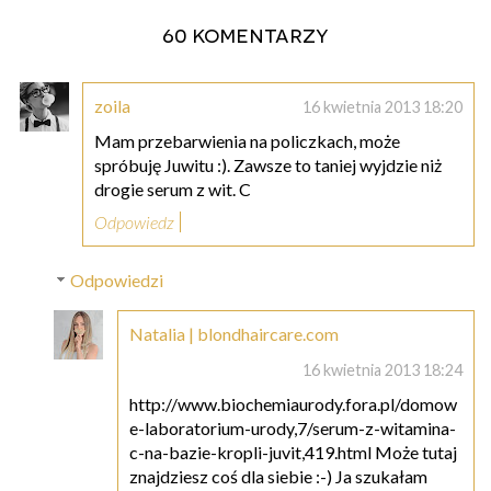
60 komentarzy
zoila
16 kwietnia 2013 18:20
Mam przebarwienia na policzkach, może
spróbuję Juwitu :). Zawsze to taniej wyjdzie niż
drogie serum z wit. C
Odpowiedz
Odpowiedzi
Natalia | blondhaircare.com
16 kwietnia 2013 18:24
http://www.biochemiaurody.fora.pl/domow
e-laboratorium-urody,7/serum-z-witamina-
c-na-bazie-kropli-juvit,419.html Może tutaj
znajdziesz coś dla siebie :-) Ja szukałam