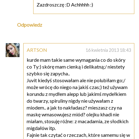
Zazdroszczę :D Achhhhh :)
Odpowiedz
ARTSON
16 kwietnia 2013 18:43
kurde mam takie same wymagania co do skóry
co Ty:) skórę mam cienką i delikatną;/ niestety
szybko się zapycha..
Juvit kiedyś stosowałam ale nie polubiłam go;/
może wrócę do niego na jakiś czas;) też używam
korundu z mydłem alepp lub jakimś mydełkiem
do twarzy, spiruliny nigdy nie używałam z
miodem.. a jak to nakładasz? mieszasz czy na
maskę wmasowujesz miód? olejku khadi nie
miałam, stosuję różne: z macadamia, ze słodkich
migdałów itp.
Fajnie tak czytać o rzeczach, które samemu się w