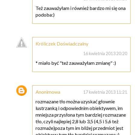
Też zauważyłam i również bardzo mi się ona
podoba:)
Króliczek Doświadczalny
16 kwietnia 2013 20:20
* miało być "też zauważyłam zmianę" :)
Anonimowa
17 kwietnia 2013 11:21
rozmazane tło można uzyskać głownie
lustrzanką i odpowiednim obiektywem, im
mniejsza przysłona tym bardziej rozmazane
tło, czyli najlepiej 2,8 lub 3,5 (4,5 i 5,6 też
rozmaże)poza tym im bliżej przedmiot jest
obiektywu tym tło bardziej rozmazane :)