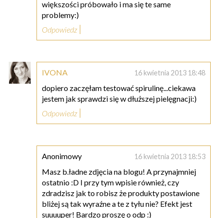
większości próbowało i ma się te same
problemy:)
Odpowiedz
IVONA
16 kwietnia 2013 18:48
dopiero zaczęłam testować spirulinę...ciekawa
jestem jak sprawdzi się w dłuższej pielęgnacji:)
Odpowiedz
Anonimowy
16 kwietnia 2013 18:53
Masz b.ładne zdjęcia na blogu! A przynajmniej
ostatnio :D I przy tym wpisie również, czy
zdradzisz jak to robisz że produkty postawione
bliżej są tak wyraźne a te z tyłu nie? Efekt jest
suuuuper! Bardzo proszę o odp :)