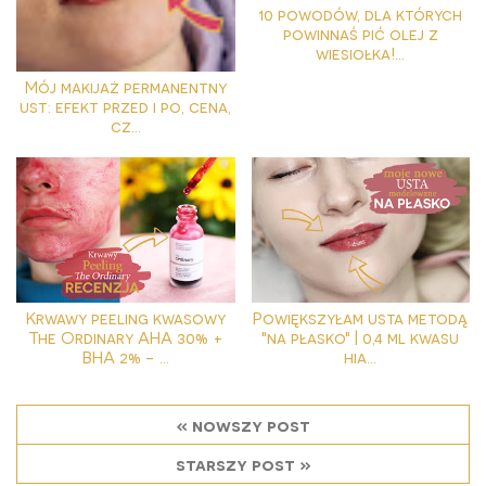
10 powodów, dla których
powinnaś pić olej z
wiesiołka!...
Mój makijaż permanentny
ust: efekt przed i po, cena,
cz...
Krwawy peeling kwasowy
Powiększyłam usta metodą
The Ordinary AHA 30% +
"na płasko" | 0,4 ml kwasu
BHA 2% - ...
hia...
« nowszy post
starszy post »