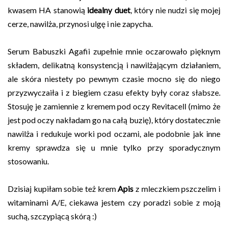
kwasem HA stanowią
idealny duet
, który nie nudzi się mojej
cerze, nawilża, przynosi ulgę i nie zapycha.
Serum Babuszki Agafii zupełnie mnie oczarowało pięknym
składem, delikatną konsystencją i nawilżającym działaniem,
ale skóra niestety po pewnym czasie mocno się do niego
przyzwyczaiła i z biegiem czasu efekty były coraz słabsze.
Stosuję je zamiennie z kremem pod oczy Revitacell (mimo że
jest pod oczy nakładam go na całą buzię), który dostatecznie
nawilża i redukuje worki pod oczami, ale podobnie jak inne
kremy sprawdza się u mnie tylko przy sporadycznym
stosowaniu.
Dzisiaj kupiłam sobie też krem
Apis
z mleczkiem pszczelim i
witaminami A/E, ciekawa jestem czy poradzi sobie z moją
suchą, szczypiącą skórą :)