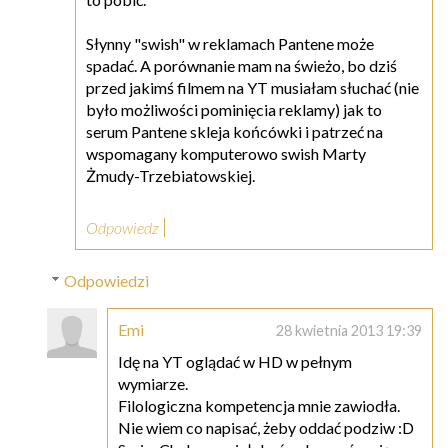
Słynny "swish" w reklamach Pantene może
spadać. A porównanie mam na świeżo, bo dziś
przed jakimś filmem na YT musiałam słuchać (nie
było możliwości pominięcia reklamy) jak to
serum Pantene skleja końcówki i patrzeć na
wspomagany komputerowo swish Marty
Żmudy-Trzebiatowskiej.
Odpowiedz
Odpowiedzi
Emi
28 kwietnia 2013 19:39
Idę na YT oglądać w HD w pełnym
wymiarze.
Filologiczna kompetencja mnie zawiodła.
Nie wiem co napisać, żeby oddać podziw :D