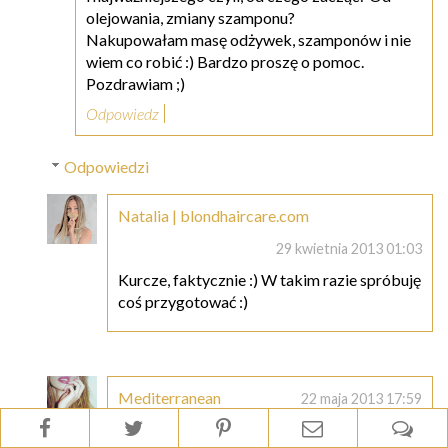
olejowania, zmiany szamponu?
Nakupowałam masę odżywek, szamponów i nie
wiem co robić :) Bardzo proszę o pomoc.
Pozdrawiam ;)
Odpowiedz
Odpowiedzi
Natalia | blondhaircare.com
29 kwietnia 2013 01:03
Kurcze, faktycznie :) W takim razie spróbuję
coś przygotować :)
Mediterranean
22 maja 2013 17:59
Czekam z niecierpliwością :)