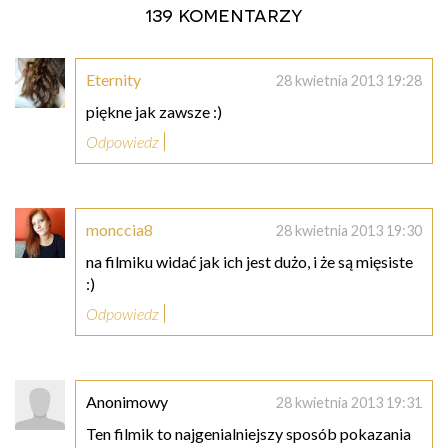
139 komentarzy
Eternity
28 kwietnia 2013 19:28
piękne jak zawsze :)
Odpowiedz
monccia8
28 kwietnia 2013 19:30
na filmiku widać jak ich jest dużo, i że są mięsiste
:)
Odpowiedz
Anonimowy
28 kwietnia 2013 19:31
Ten filmik to najgenialniejszy sposób pokazania