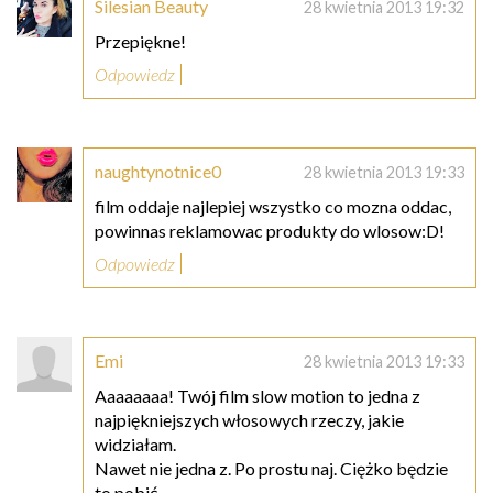
Silesian Beauty
28 kwietnia 2013 19:32
Przepiękne!
Odpowiedz
naughtynotnice0
28 kwietnia 2013 19:33
film oddaje najlepiej wszystko co mozna oddac,
powinnas reklamowac produkty do wlosow:D!
Odpowiedz
Emi
28 kwietnia 2013 19:33
Aaaaaaaa! Twój film slow motion to jedna z
najpiękniejszych włosowych rzeczy, jakie
widziałam.
Nawet nie jedna z. Po prostu naj. Ciężko będzie
to pobić.