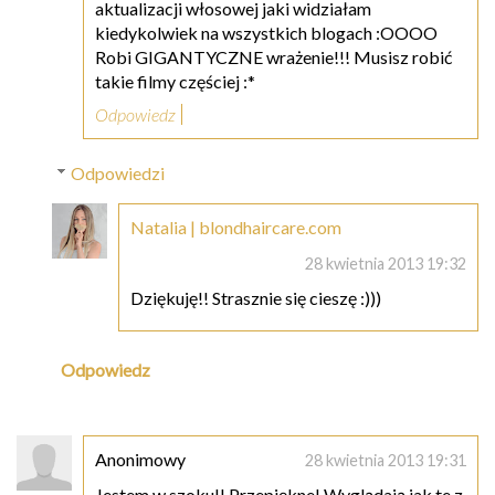
aktualizacji włosowej jaki widziałam
kiedykolwiek na wszystkich blogach :OOOO
Robi GIGANTYCZNE wrażenie!!! Musisz robić
takie filmy częściej :*
Odpowiedz
Odpowiedzi
Natalia | blondhaircare.com
28 kwietnia 2013 19:32
Dziękuję!! Strasznie się cieszę :)))
Odpowiedz
Anonimowy
28 kwietnia 2013 19:31
Jestem w szoku!! Przepiękne! Wyglądają jak te z