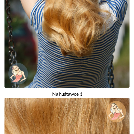
Na huśtawce :)