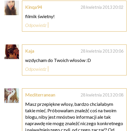
Kinqa94
28 kwietnia 2013 20:02
filmik świetny!
Odpowiedz
Kaja
28 kwietnia 2013 20:06
wzdycham do Twoich włosów :D
Odpowiedz
Mediterranean
28 kwietnia 2013 20:08
Masz przepiękne włosy, bardzo chciałabym
takie mieć. Próbowałam znaleźć coś na twoim
blogu, niby jest mnóstwo informacji ale tak
naprawdę nie mogę znaleźć niczego konkretnego
i najważniejszego czyli, od czego zacząć? Od