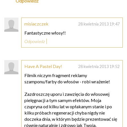
Odpowiedz
misiaczczek
28 kwietnia 2013 19:47
Fantastyczne włosy!!
Odpowiedz
Have A Pastel Day!
28 kwietnia 2013 19:52
Filmik niczym fragment reklamy
szamponu/farby do włosów - robi wrażenie!
Zazdroszczę uporu i zawzięcia do włosowej
pielęgnacji a tym samym efektów. Moja
czupryna od kilku lat w opłakanym stanie i po
kilku próbach regeneracji chyba nigdy nie
doczeka dnia, w którym będzie prezentować się
równie naturalnie i zdrowo jak Twoja.