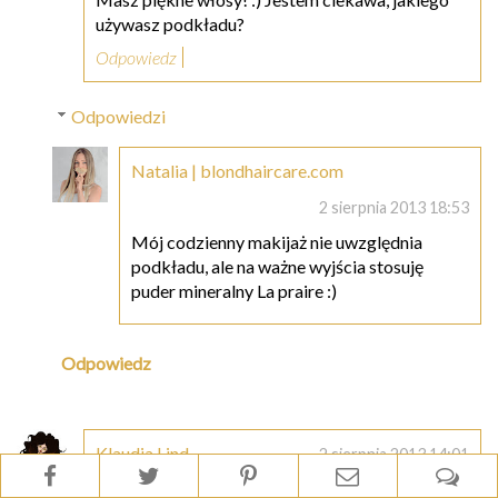
używasz podkładu?
Odpowiedz
Odpowiedzi
Natalia | blondhaircare.com
2 sierpnia 2013 18:53
Mój codzienny makijaż nie uwzględnia
podkładu, ale na ważne wyjścia stosuję
puder mineralny La praire :)
Odpowiedz
Klaudia Lind
2 sierpnia 2013 14:01
Cudowne Włosy! Uwielbiam takie zdjęcia w