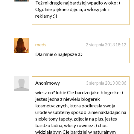
Też mi drugie najbardziej wpadło w oko :)
Ogólnie piękne zdjęcia, a włosy jak z
reklamy :))
meds
2 sierpnia 2013 18:12
Dla mnie 6 najlepsze :D
Anonimowy
3 sierpnia 2013 00:06
wiesz co? lubie Cie bardzo jako blogerke :)
jestes jedna z niewielu blogerek
kosmetycznych, ktora podkresla swoja
urode w subtelny sposob, a nie nakladajac na
siebie tony tapety. zdjecia na plus, jestes
bardzo ladna, wlosy rowniez :) choc
widzialabym Cie bardziej w naturalnym