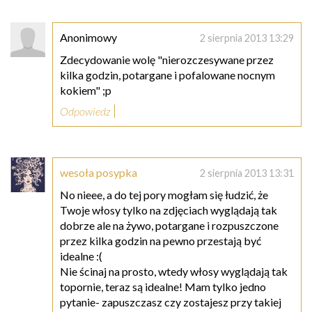
Anonimowy
2 sierpnia 2013 13:29
Zdecydowanie wolę "nierozczesywane przez
kilka godzin, potargane i pofalowane nocnym
kokiem" ;p
Odpowiedz
wesoła posypka
2 sierpnia 2013 13:31
No nieee, a do tej pory mogłam się łudzić, że
Twoje włosy tylko na zdjęciach wyglądają tak
dobrze ale na żywo, potargane i rozpuszczone
przez kilka godzin na pewno przestają być
idealne :(
Nie ścinaj na prosto, wtedy włosy wyglądają tak
topornie, teraz są idealne! Mam tylko jedno
pytanie- zapuszczasz czy zostajesz przy takiej