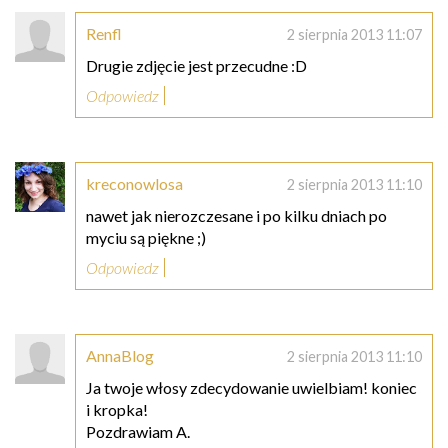
Renfl
2 sierpnia 2013 11:07
Drugie zdjęcie jest przecudne :D
Odpowiedz
kreconowlosa
2 sierpnia 2013 11:10
nawet jak nierozczesane i po kilku dniach po
myciu są piękne ;)
Odpowiedz
AnnaBlog
2 sierpnia 2013 11:10
Ja twoje włosy zdecydowanie uwielbiam! koniec
i kropka!
Pozdrawiam A.