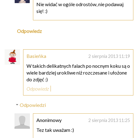
Nie widać w ogóle odrostów, nie podawaj
się! :)
Odpowiedz
Basieńka
2 sierpnia 2013 11:19
W takich delikatnych falach po nocnym koku są o
wiele bardziej urokliwe niż rozczesane i ułożone
do zdjęć :)
Odpowiedz
Odpowiedzi
Anonimowy
2 sierpnia 2013 11:25
Tez tak uważam :)