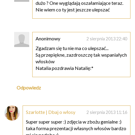
dużo ? One wyglądają oszałamiające teraz.
Nie wiem co ty jest jeszcze ulepszać
Anonimowy
2 sierpnia 2013 22:40
Zgadzam się tu nie ma co ulepszać...
Są przepiękne, zazdroszczę tak wspaniałych
włosków
Natalia pozdrawia Natalię:*
Odpowiedz
Szarlotte | Dbaj o włosy
2 sierpnia 2013 11:16
Super super super :) zdjęcia w zbożu genialne :)
taka forma prezentacji własnych włosów bardzo
mi się podoba :)