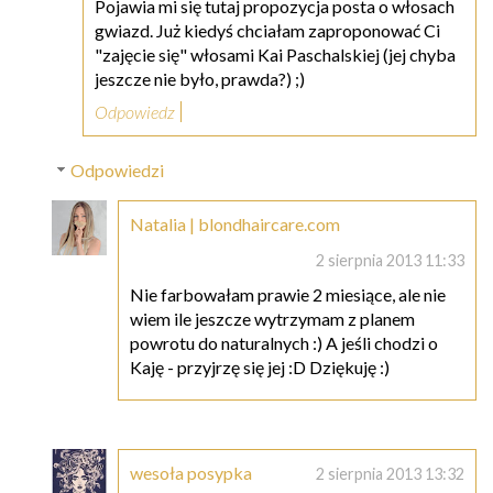
Pojawia mi się tutaj propozycja posta o włosach
gwiazd. Już kiedyś chciałam zaproponować Ci
"zajęcie się" włosami Kai Paschalskiej (jej chyba
jeszcze nie było, prawda?) ;)
Odpowiedz
Odpowiedzi
Natalia | blondhaircare.com
2 sierpnia 2013 11:33
Nie farbowałam prawie 2 miesiące, ale nie
wiem ile jeszcze wytrzymam z planem
powrotu do naturalnych :) A jeśli chodzi o
Kaję - przyjrzę się jej :D Dziękuję :)
wesoła posypka
2 sierpnia 2013 13:32