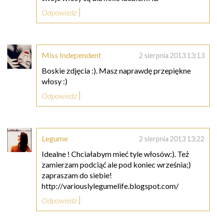
Odpowiedz
Miss Independent
2 sierpnia 2013 13:13
Boskie zdjęcia :). Masz naprawdę przepiękne
włosy :)
Odpowiedz
Legume
2 sierpnia 2013 13:22
Idealne ! Chciałabym mieć tyle włosów:). Też
zamierzam podciąć ale pod koniec września;)
zapraszam do siebie!
http://variouslylegumelife.blogspot.com/
Odpowiedz