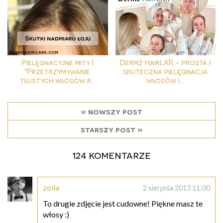
Pielęgnacyjne mity |
Dermz HairLXR - prosta i
"Przetrzymywanie
skuteczna pielęgnacja
tłustych włosów r...
włosów i...
« nowszy post
starszy post »
124 komentarze
zoila
2 sierpnia 2013 11:00
To drugie zdjęcie jest cudowne! Piękne masz te
włosy :)