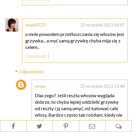
mala0727
22 września 2013 10:47
u mnie powodem przetłuszczania się włosów jest
grzywka... a myć samą grzywkę chyba mija się z
celem..
Odpowiedz
Odpowiedzi
sowa
22 września 2013 13:44
Dlaczego? Jeśli reszta włosów wygląda
dobrze, to chyba lepiej oddzielić grzywkę
od reszty i ją samą umyć, niż katować całe
włosy. Bardzo często tak robiłam, kiedy nie
miałam czasu na umycie całych włosów, lub
ich stan był jeszcze w miarę, ale właśnie