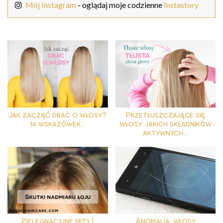
Mój Instagram
- oglądaj moje codzienne
Instastory
Jak zacząć dbać o włosy?
Przetłuszczające się
14 wskazówek...
włosy: jakich składników
aktywnych...
Pielęgnacyjne mity |
Anomalia: włosy