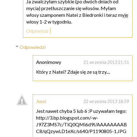
Ja zwalczyłam szybkie (po dwóch dniach od
mycia) przetłuszczanie się włosów. Myłam
włosy szamponem Natei z Biedronki i teraz myję
wlosy 1-2 w tygodniu.
Odpowiedz
Odpowiedzi
Anonimowy
21 września 2013 21:51
Który z Natei? Zdaje się ze są trzy....
Jussi
22 września 2013 18:59
Jest nawet chyba 5 lub 6 :P uzywałam tego:
http://3.bp.blogspot.com/-w-
J97Z3MS7c/TiQ0QMi6d9I/AAAAAAAAB
C8/qQzywLD1eXc/s640/P1190805-1.JPG