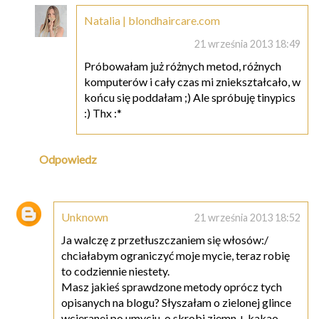
Natalia | blondhaircare.com
21 września 2013 18:49
Próbowałam już różnych metod, różnych
komputerów i cały czas mi zniekształcało, w
końcu się poddałam ;) Ale spróbuję tinypics
:) Thx :*
Odpowiedz
Unknown
21 września 2013 18:52
Ja walczę z przetłuszczaniem się włosów:/
chciałabym ograniczyć moje mycie, teraz robię
to codziennie niestety.
Masz jakieś sprawdzone metody oprócz tych
opisanych na blogu? Słyszałam o zielonej glince
wcieranej po umyciu, o skrobi ziemn.+ kakao