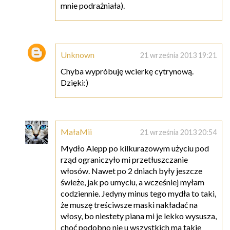
mnie podrażniała).
Unknown
21 września 2013 19:21
Chyba wypróbuję wcierkę cytrynową.
Dzięki:)
MałaMii
21 września 2013 20:54
Mydło Alepp po kilkurazowym użyciu pod
rząd ograniczyło mi przetłuszczanie
włosów. Nawet po 2 dniach były jeszcze
świeże, jak po umyciu, a wcześniej myłam
codziennie. Jedyny minus tego mydła to taki,
że muszę treściwsze maski nakładać na
włosy, bo niestety piana mi je lekko wysusza,
choć podobno nie u wszystkich ma takie