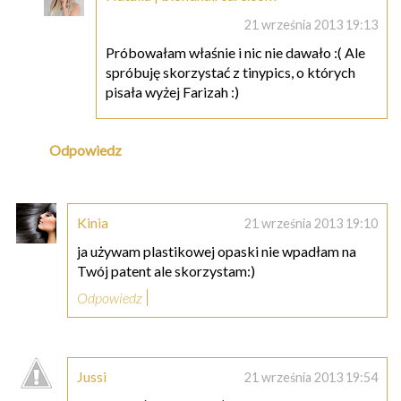
21 września 2013 19:13
Próbowałam właśnie i nic nie dawało :( Ale
spróbuję skorzystać z tinypics, o których
pisała wyżej Farizah :)
Odpowiedz
Kinia
21 września 2013 19:10
ja używam plastikowej opaski nie wpadłam na
Twój patent ale skorzystam:)
Odpowiedz
Jussi
21 września 2013 19:54