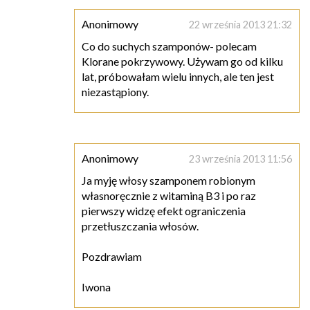
Anonimowy
22 września 2013 21:32
Co do suchych szamponów- polecam
Klorane pokrzywowy. Używam go od kilku
lat, próbowałam wielu innych, ale ten jest
niezastąpiony.
Anonimowy
23 września 2013 11:56
Ja myję włosy szamponem robionym
własnoręcznie z witaminą B3 i po raz
pierwszy widzę efekt ograniczenia
przetłuszczania włosów.
Pozdrawiam
Iwona