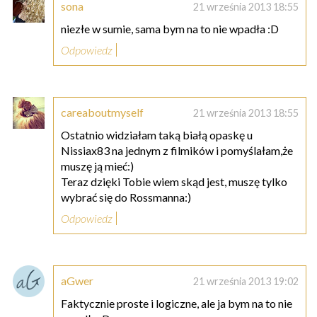
sona
21 września 2013 18:55
niezłe w sumie, sama bym na to nie wpadła :D
Odpowiedz
careaboutmyself
21 września 2013 18:55
Ostatnio widziałam taką białą opaskę u
Nissiax83 na jednym z filmików i pomyślałam,że
muszę ją mieć:)
Teraz dzięki Tobie wiem skąd jest, muszę tylko
wybrać się do Rossmanna:)
Odpowiedz
aGwer
21 września 2013 19:02
Faktycznie proste i logiczne, ale ja bym na to nie