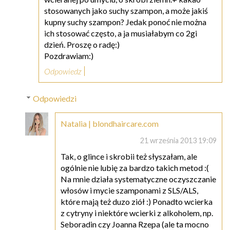
stosowanych jako suchy szampon, a może jakiś
kupny suchy szampon? Jedak ponoć nie można
ich stosować często, a ja musiałabym co 2gi
dzień. Proszę o radę:)
Pozdrawiam:)
Odpowiedz
Odpowiedzi
Natalia | blondhaircare.com
21 września 2013 19:09
Tak, o glince i skrobii też słyszałam, ale
ogólnie nie lubię za bardzo takich metod :(
Na mnie działa systematyczne oczyszczanie
włosów i mycie szamponami z SLS/ALS,
które mają też duzo ziół :) Ponadto wcierka
z cytryny i niektóre wcierki z alkoholem, np.
Seboradin czy Joanna Rzepa (ale ta mocno