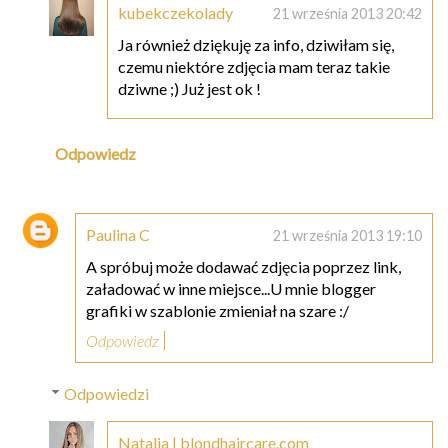
kubekczekolady
21 września 2013 20:42
Ja również dziękuję za info, dziwiłam się,
czemu niektóre zdjęcia mam teraz takie
dziwne ;) Już jest ok !
Odpowiedz
Paulina C
21 września 2013 19:10
A spróbuj może dodawać zdjęcia poprzez link,
załadować w inne miejsce...U mnie blogger
grafiki w szablonie zmieniał na szare :/
Odpowiedz
Odpowiedzi
Natalia | blondhaircare.com