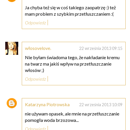
Ja chyba też się w coś takiego zaopatrzę :) też
mam problem z szybkim przetłuszczaniem :(
Odpowiedz
włosovelove.
22 września 2013 09:15
Nie byłam świadoma tego, że nakładanie kremu
na twarz ma jakiś wpływ na przetłuszczanie
włosów ;)
Odpowiedz
Katarzyna Piotrowska
22 września 2013 10:09
nie używam opasek, ale mnie na przetłuszczanie
pomogła woda brzozowa...
Odpowiedz