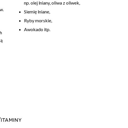
np. olej lniany, oliwa z oliwek,
w.
Siemię lniane,
Ryby morskie,
Awokado itp.
h
gą
itaminy