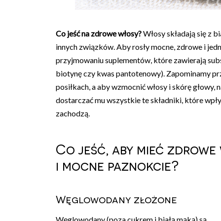
Co jeść na zdrowe włosy?
Włosy składają się z b
innych związków. Aby rosły mocne, zdrowe i jed
przyjmowaniu suplementów, które zawierają subs
biotynę czy kwas pantotenowy). Zapominamy prz
posiłkach, a aby wzmocnić włosy i skórę głowy, na
dostarczać mu wszystkie te składniki, które wpł
zachodzą.
Co jeść, aby mieć zdrowe 
i mocne paznokcie?
Węglowodany złożone
Węglowodany (poza cukrem i białą mąką) są