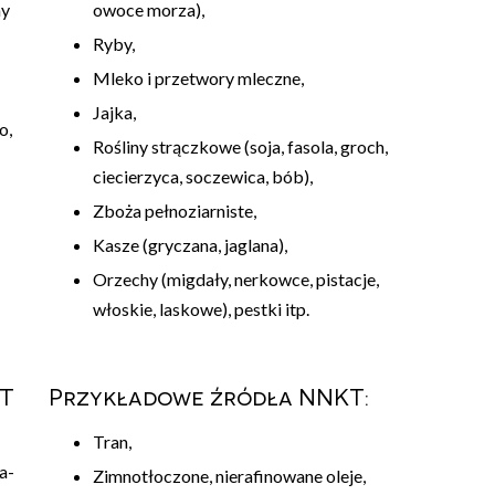
my
owoce morza),
Ryby,
Mleko i przetwory mleczne,
Jajka,
o,
Rośliny strączkowe (soja, fasola, groch,
ciecierzyca, soczewica, bób),
Zboża pełnoziarniste,
Kasze (gryczana, jaglana),
Orzechy (migdały, nerkowce, pistacje,
włoskie, laskowe), pestki itp.
KT
Przykładowe źródła NNKT:
Tran,
a-
Zimnotłoczone, nierafinowane oleje,