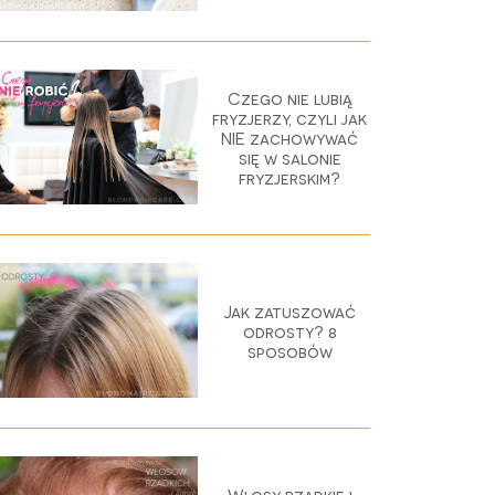
Czego nie lubią
fryzjerzy, czyli jak
NIE zachowywać
się w salonie
fryzjerskim?
Jak zatuszować
odrosty? 8
sposobów