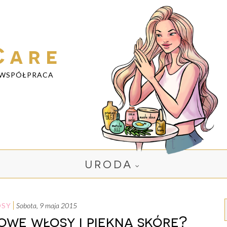
Care
WSPÓŁPRACA
URODA
SY
sobota, 9 maja 2015
owe włosy i piękną skórę?