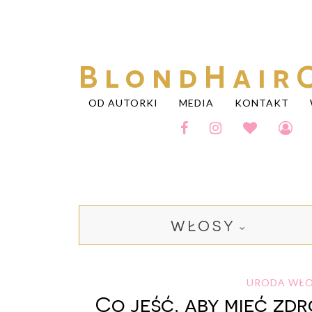
BlondHair
OD AUTORKI
MEDIA
KONTAKT
WŁOSY
URODA
WŁO
Co jeść, aby mieć zdr