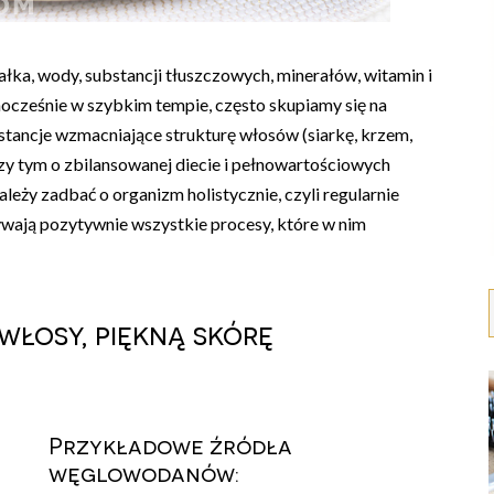
iałka, wody, substancji tłuszczowych, minerałów, witamin i
nocześnie w szybkim tempie, często skupiamy się na
tancje wzmacniające strukturę włosów (siarkę, krzem,
y tym o zbilansowanej diecie i pełnowartościowych
leży zadbać o organizm holistycznie, czyli regularnie
ywają pozytywnie wszystkie procesy, które w nim
włosy, piękną skórę
Przykładowe źródła
węglowodanów: