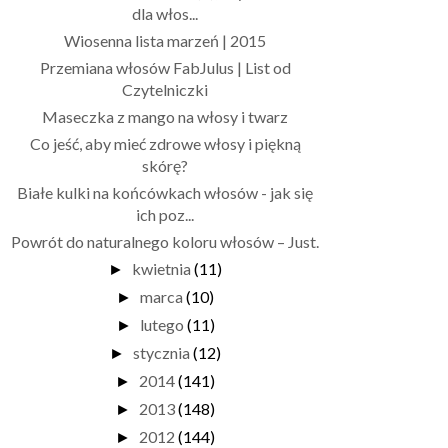
dla włos...
Wiosenna lista marzeń | 2015
Przemiana włosów FabJulus | List od
Czytelniczki
Maseczka z mango na włosy i twarz
Co jeść, aby mieć zdrowe włosy i piękną
skórę?
Białe kulki na końcówkach włosów - jak się
ich poz...
Powrót do naturalnego koloru włosów – Just.
kwietnia
(11)
►
marca
(10)
►
lutego
(11)
►
stycznia
(12)
►
2014
(141)
►
2013
(148)
►
2012
(144)
►