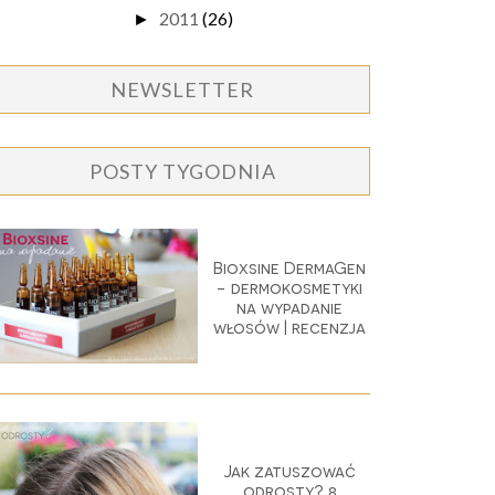
2011
(26)
►
NEWSLETTER
POSTY TYGODNIA
Bioxsine DermaGen
- dermokosmetyki
na wypadanie
włosów | recenzja
Jak zatuszować
odrosty? 8