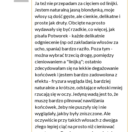
Ja też nie przepadam za cięciem od linijki.
Jestem naturalną jasną blondynką, moje
włosy są dość gęste, ale cienkie, delikatne i
proste jak druty. Obcięte na prosto
wydawały się być rzadkie, co więcej, jak
pisała Potworek - każde delikatnie
odgniecenie (np od zakładania włosów za
ucho, spania) bardzo raziło. Poza tym -
można wybrać trzecią drogę, pomiędzy
cieniowaniem a "linijką"; ostatnio
zdecydowałam się na lekkie degażowanie
końcówek i jestem bardzo zadowolona z
efektu - fryzura wygląda lżej, bardziej
naturalnie a krótsze, odstające włoski mniej
rzucają się w oczy. Jedyną wadą jest to, że
muszę bardzo pilnować nawilżania
końcówek, żeby nie puszyły się i nie
wyglądały, jakby były zniszczone. Ale
oczywiście przy takich włosach z dwojga
złego lepiej ciąć na prosto niż cieniować