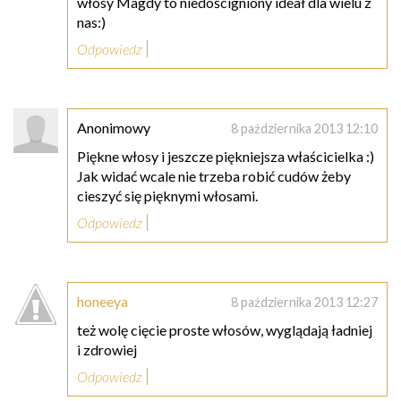
włosy Magdy to niedościgniony ideał dla wielu z
nas:)
Odpowiedz
Anonimowy
8 października 2013 12:10
Piękne włosy i jeszcze piękniejsza właścicielka :)
Jak widać wcale nie trzeba robić cudów żeby
cieszyć się pięknymi włosami.
Odpowiedz
honeeya
8 października 2013 12:27
też wolę cięcie proste włosów, wyglądają ładniej
i zdrowiej
Odpowiedz