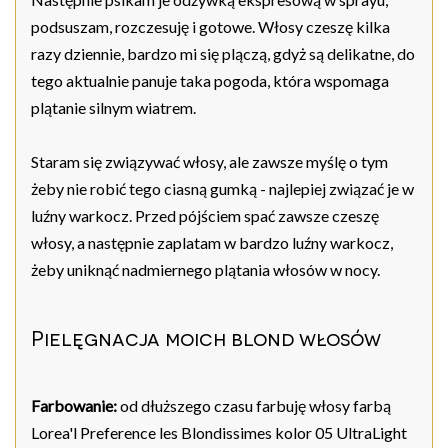
podsuszam, rozczesuję i gotowe. Włosy czeszę kilka
razy dziennie, bardzo mi się plączą, gdyż są delikatne, do
tego aktualnie panuje taka pogoda, która wspomaga
plątanie silnym wiatrem.
Staram się związywać włosy, ale zawsze myślę o tym
żeby nie robić tego ciasną gumką - najlepiej związać je w
luźny warkocz. Przed pójściem spać zawsze czeszę
włosy, a następnie zaplatam w bardzo luźny warkocz,
żeby uniknąć nadmiernego plątania włosów w nocy.
Pielęgnacja moich blond włosów
Farbowanie:
od dłuższego czasu farbuję włosy farbą
Lorea'l Preference les Blondissimes kolor 05 UltraLight