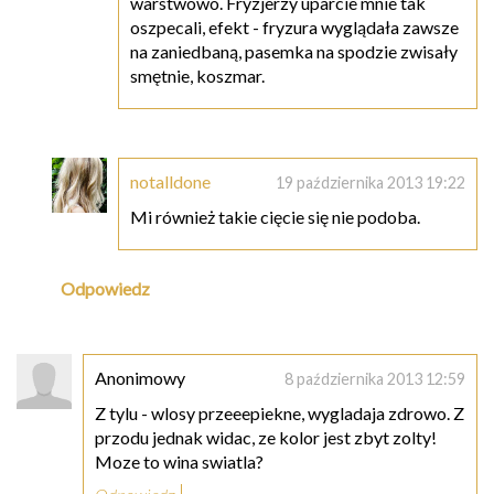
warstwowo. Fryzjerzy uparcie mnie tak
oszpecali, efekt - fryzura wyglądała zawsze
na zaniedbaną, pasemka na spodzie zwisały
smętnie, koszmar.
notalldone
19 października 2013 19:22
Mi również takie cięcie się nie podoba.
Odpowiedz
Anonimowy
8 października 2013 12:59
Z tylu - wlosy przeeepiekne, wygladaja zdrowo. Z
przodu jednak widac, ze kolor jest zbyt zolty!
Moze to wina swiatla?