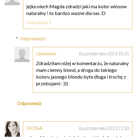
jejku niech Magda zdradzi jaki ma kolor wlosow
naturalny ! to bardzo wazne dla nas :D
Odpowiedz
Odpowiedzi
Unknown
8 października 2013 18:25
Zdradziłam niżej w komentarzu, że naturalny
mam ciemny blond, a droga do takiego
koloru jasnego blondu była długa i trochę z
przebojami : )))
Odpowiedz
IVONA
8 października 2013 11:50