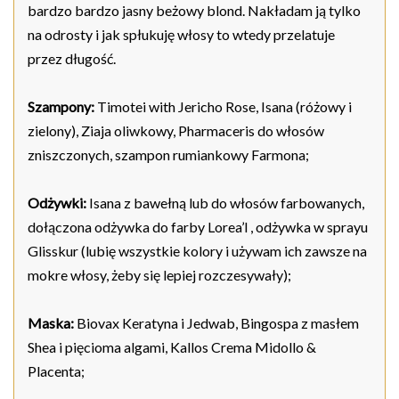
bardzo bardzo jasny beżowy blond. Nakładam ją tylko
na odrosty i jak spłukuję włosy to wtedy przelatuje
przez długość.
Szampony:
Timotei with Jericho Rose, Isana (różowy i
zielony), Ziaja oliwkowy, Pharmaceris do włosów
zniszczonych, szampon rumiankowy Farmona;
Odżywki:
Isana z bawełną lub do włosów farbowanych,
dołączona odżywka do farby Lorea’l , odżywka w sprayu
Glisskur (lubię wszystkie kolory i używam ich zawsze na
mokre włosy, żeby się lepiej rozczesywały);
Maska:
Biovax Keratyna i Jedwab, Bingospa z masłem
Shea i pięcioma algami, Kallos Crema Midollo &
Placenta;