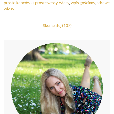
proste końcówki
,
proste włosy
,
włosy
,
wpis gościnny
,
zdrowe
włosy
Skomentuj (137)