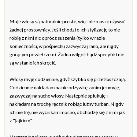
Moje włosy są naturalnie proste, więc nie muszę używać
żadnej prostownicy. Jeśli chodzi o ich stylizację to nie
robię z nimi nic oprócz suszenia (tylko w razie
konieczności, w pośpiechu zazwyczaj rano, ale nigdy
gorącym powietrzem). Żadna wilgoć bądź specyfiki nie
są w stanie ich skręcić.
Włosy myję codziennie, gdyż szybko się przetłuszczają.
Codziennie nakładam na nie odżywkę zanim je umyję,
zazwyczaj na suche włosy. Następnie spłukuję i
nakładam na trochę ręcznik robiąc luźny turban. Nigdy
ich nie trę, nie wyciskam mocno, obchodzę się z nimi jak
z "jajkiem".
Następnie psikam je odżywką ekspresową w sprayu,