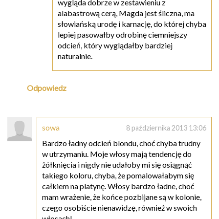
wygląda dobrze w zestawieniu z
alabastrową cerą, Magda jest śliczna, ma
słowiańską urodę i karnację, do której chyba
lepiej pasowałby odrobinę ciemniejszy
odcień, który wyglądałby bardziej
naturalnie.
Odpowiedz
sowa
8 października 2013 13:06
Bardzo ładny odcień blondu, choć chyba trudny
w utrzymaniu. Moje włosy mają tendencję do
żółknięcia i nigdy nie udałoby mi się osiągnąć
takiego koloru, chyba, że pomalowałabym się
całkiem na platynę. Włosy bardzo ładne, choć
mam wrażenie, że końce pozbijane są w kolonie,
czego osobiście nienawidzę, również w swoich
włosach!