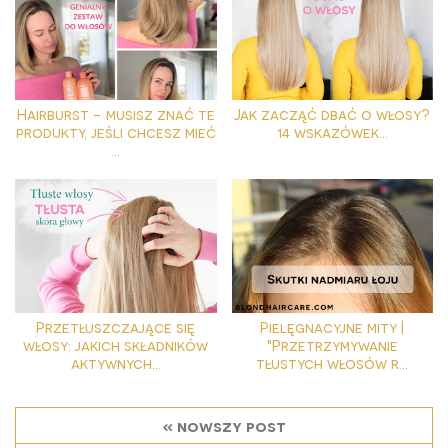
Hairburst - musisz znać te
Jak zacząć dbać o włosy?
produkty, jeśli chcesz mieć
14 wskazówek...
...
Przetłuszczające się
Pielęgnacyjne mity |
włosy: jakich składników
"Przetrzymywanie
aktywnych...
tłustych włosów r...
« nowszy post