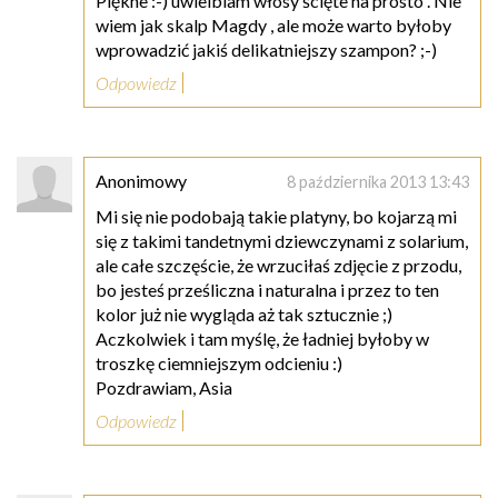
Piękne :-) uwielbiam włosy ścięte na prosto . Nie
wiem jak skalp Magdy , ale może warto byłoby
wprowadzić jakiś delikatniejszy szampon? ;-)
Odpowiedz
Anonimowy
8 października 2013 13:43
Mi się nie podobają takie platyny, bo kojarzą mi
się z takimi tandetnymi dziewczynami z solarium,
ale całe szczęście, że wrzuciłaś zdjęcie z przodu,
bo jesteś prześliczna i naturalna i przez to ten
kolor już nie wygląda aż tak sztucznie ;)
Aczkolwiek i tam myślę, że ładniej byłoby w
troszkę ciemniejszym odcieniu :)
Pozdrawiam, Asia
Odpowiedz