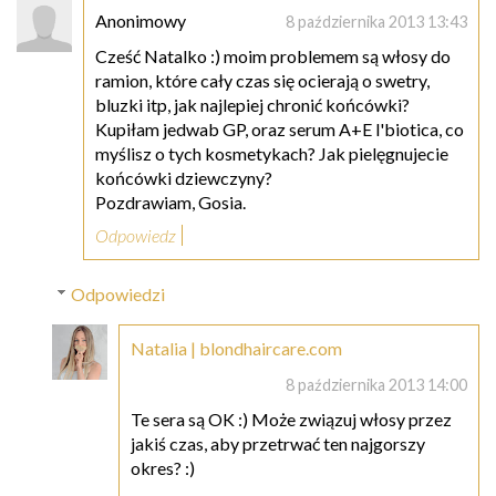
Anonimowy
8 października 2013 13:43
Cześć Natalko :) moim problemem są włosy do
ramion, które cały czas się ocierają o swetry,
bluzki itp, jak najlepiej chronić końcówki?
Kupiłam jedwab GP, oraz serum A+E l'biotica, co
myślisz o tych kosmetykach? Jak pielęgnujecie
końcówki dziewczyny?
Pozdrawiam, Gosia.
Odpowiedz
Odpowiedzi
Natalia | blondhaircare.com
8 października 2013 14:00
Te sera są OK :) Może związuj włosy przez
jakiś czas, aby przetrwać ten najgorszy
okres? :)