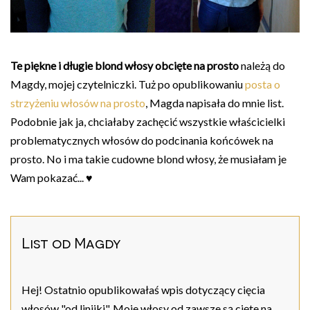
Te piękne i długie blond włosy obcięte na prosto
należą do
Magdy, mojej czytelniczki. Tuż po opublikowaniu
posta o
strzyżeniu włosów na prosto
, Magda napisała do mnie list.
Podobnie jak ja, chciałaby zachęcić wszystkie właścicielki
problematycznych włosów do podcinania końcówek na
prosto. No i ma takie cudowne blond włosy, że musiałam je
Wam pokazać... ♥
List od Magdy
Hej! Ostatnio opublikowałaś wpis dotyczący cięcia
włosów "od linijki". Moje włosy od zawsze są cięte na