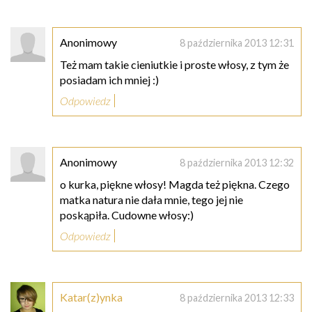
Anonimowy
8 października 2013 12:31
Też mam takie cieniutkie i proste włosy, z tym że
posiadam ich mniej :)
Odpowiedz
Anonimowy
8 października 2013 12:32
o kurka, piękne włosy! Magda też piękna. Czego
matka natura nie dała mnie, tego jej nie
poskąpiła. Cudowne włosy:)
Odpowiedz
Katar(z)ynka
8 października 2013 12:33