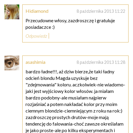
Hidiamond
8 października 2013 11:22
Przecudowne włosy, zazdroszczę i gratuluje
posiadaczce :)
Odpowiedz
asashimia
8 października 2013 11:28
bardzo ładne!!!, aż dziw bierze,że taki ładny
odcień blondu Magda uzyskuje bez
"zdejmowania" koloru. aczkolwiek-nie wiadomo-
jaki jest wyjściowy kolor włosów. ja miałam
bardzo podobny-ale musiałam najpierw
rozjaśniać a potem nakładać kolor przy moim
ciemnym blondzie-ciemniejącym z roku na rok:)
zazdroszczę prostych drutów-moje mają
tendencję do falowania-choć zawsze określałam
je jako proste-ale po kilku eksperymentach i