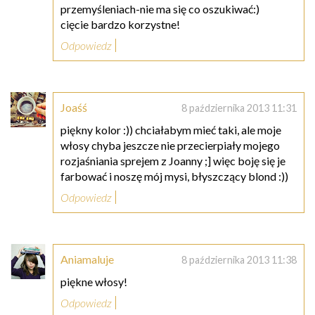
przemyśleniach-nie ma się co oszukiwać:)
cięcie bardzo korzystne!
Odpowiedz
Joaśś
8 października 2013 11:31
piękny kolor :)) chciałabym mieć taki, ale moje
włosy chyba jeszcze nie przecierpiały mojego
rozjaśniania sprejem z Joanny ;] więc boję się je
farbować i noszę mój mysi, błyszczący blond :))
Odpowiedz
Aniamaluje
8 października 2013 11:38
piękne włosy!
Odpowiedz