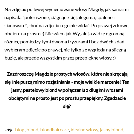
Na zdjęciu po lewej wycieniowane włosy Magdy, jak sama mi
napisała "pokruszone, ciągnące się jak guma, spalone i
sianowate", choć na zdjęciu tego nie widać. Po prawej zdrowe,
obcięte na prosto :) Nie wiem jak Wy, ale ja widzę ogromną
różnicę pomiędzy tymi dwoma fryzurami i bez dwóch zdań
wybieram zdjęcie po prawej, nie tylko ze względu na śliczną
buzię, ale przede wszystkim przez przepiękne włosy. :)
Zazdroszczę Magdzie prostych włosów, które nie skręcają
się i nie puszą mimo rozjaśniania - moje wielkie marzenie! Ten
jasny, pastelowy blond w połączeniu z długimi włosami
obciętymi na prosto jest po prostu przepiękny. Zgadzacie
się?
Tagi:
blog
,
blond
,
blondhaircare
,
idealne włosy
,
jasny blond
,