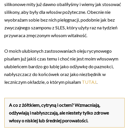
silikonowe mity już dawno obaliłyśmy i wiemy jak stosować
silikony, aby były dla włosów pożyteczne. Obecnie nie
wyobrażam sobie bez nich pielęgnacji, podobnie jak bez
zwyczajnego szamponu z SLES, który użyty raz na tydzień
przywraca zmęczonym włosom witalność.
O moich ulubionych zastosowaniach oleju rycynowego
pisałam już jakiś czas temu i choć nie jest moim włosowym
ulubieńcem bardzo go lubię jako odżywkę do paznokci,
nabłyszczacz do końcówek oraz jako niezbędnik w
leczniczym okładzie, o którym pisałam
TUTAJ
.
A co z żółtkiem, cytryną i octem? Wzmacniają,
odżywiają i nabłyszczają, ale niestety tylko zdrowe
włosy o niskiej lub średniej porowatości.