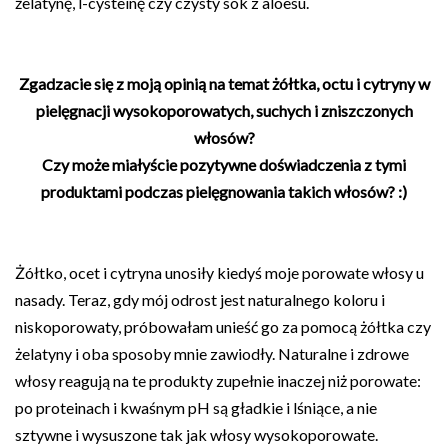
żelatynę, l-cysteinę czy czysty sok z aloesu.
Zgadzacie się z moją opinią na temat żółtka, octu i cytryny w
pielęgnacji wysokoporowatych, suchych i zniszczonych
włosów?
Czy może miałyście pozytywne doświadczenia z tymi
produktami podczas pielęgnowania takich włosów? :)
Żółtko, ocet i cytryna unosiły kiedyś moje porowate włosy u
nasady. Teraz, gdy mój odrost jest naturalnego koloru i
niskoporowaty, próbowałam unieść go za pomocą żółtka czy
żelatyny i oba sposoby mnie zawiodły. Naturalne i zdrowe
włosy reagują na te produkty zupełnie inaczej niż porowate:
po proteinach i kwaśnym pH są gładkie i lśniące, a nie
sztywne i wysuszone tak jak włosy wysokoporowate.