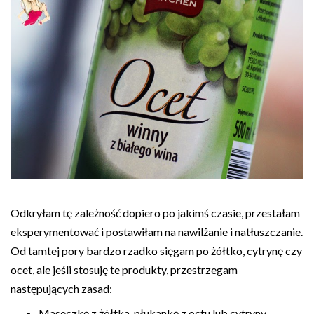
Odkryłam tę zależność dopiero po jakimś czasie, przestałam
eksperymentować i postawiłam na nawilżanie i natłuszczanie.
Od tamtej pory bardzo rzadko sięgam po żółtko, cytrynę czy
ocet, ale jeśli stosuję te produkty, przestrzegam
następujących zasad:
Maseczkę z żółtka, płukankę z octu lub cytryny