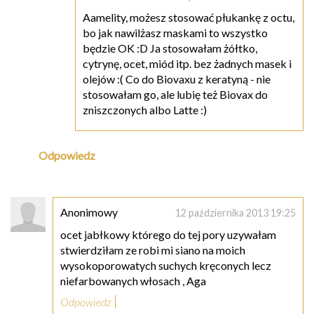
Aamelity, możesz stosować płukankę z octu,
bo jak nawilżasz maskami to wszystko
będzie OK :D Ja stosowałam żółtko,
cytrynę, ocet, miód itp. bez żadnych masek i
olejów :( Co do Biovaxu z keratyną - nie
stosowałam go, ale lubię też Biovax do
zniszczonych albo Latte :)
Odpowiedz
Anonimowy
12 października 2013 19:25
ocet jabłkowy którego do tej pory uzywałam
stwierdziłam ze robi mi siano na moich
wysokoporowatych suchych kręconych lecz
niefarbowanych włosach , Aga
Odpowiedz