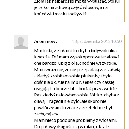
Zioła jak najbardziej mogą wysuszać. Stosuj
je tylko na zdrową część włosów, a na
końcówki maski i odżywki.
Anonimowy
13 października 2013 10:50
Martusia, z ziołami to chyba indywidualna
kwestia. Też mam wysokoporowate włosy i
one bardzo lubią zioła, choć nie wszystkie.
Mam wrażenie, ze nie przepadają za szałwią
- kiedyś zrobiłam sobie płukankę i było
dość nie ok. Ale na imbir, senes czy cassię
reagują b. dobrze lub chociaż przyzwoicie.
Raz kiedyś nałożyłam sobie żółtko, chyba z
oliwą. Tragedii nie było, ale skoro nie
powtórzyłam to znaczy, ze efekt nie był
zachęcający.
Mam nieco podobne problemy z włosami.
Do połowy długości są w miarę ok, ale