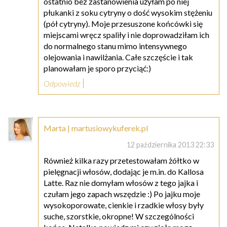
ostatnio bez zastanowienia użyłam po niej
płukanki z soku cytryny o dość wysokim stężeniu
(pół cytryny). Moje przesuszone końcówki się
miejscami wręcz spaliły i nie doprowadziłam ich
do normalnego stanu mimo intensywnego
olejowania i nawilżania. Całe szczęście i tak
planowałam je sporo przyciąć:)
Odpowiedz
Marta | martusiowykuferek.pl
12 października 2013 22:33
Również kilka razy przetestowałam żółtko w
pielęgnacji włosów, dodając je m.in. do Kallosa
Latte. Raz nie domyłam włosów z tego jajka i
czułam jego zapach wszędzie :) Po jajku moje
wysokoporowate, cienkie i rzadkie włosy były
suche, szorstkie, okropne! W szczególności