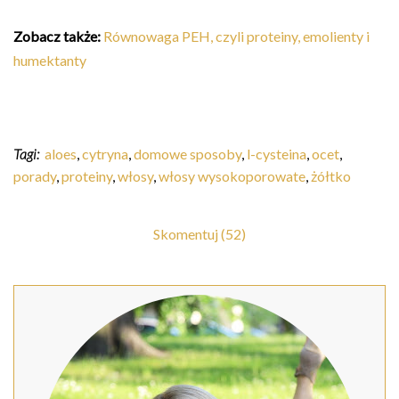
Zobacz także:
Równowaga PEH, czyli proteiny, emolienty i
humektanty
Tagi:
aloes
,
cytryna
,
domowe sposoby
,
l-cysteina
,
ocet
,
porady
,
proteiny
,
włosy
,
włosy wysokoporowate
,
żółtko
Skomentuj (52)