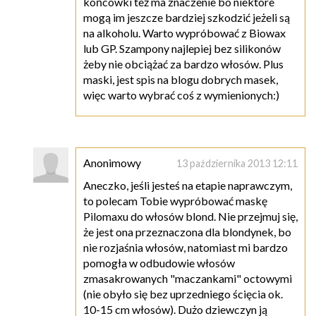
końcówki też ma znaczenie bo niektóre
mogą im jeszcze bardziej szkodzić jeżeli są
na alkoholu. Warto wypróbować z Biowax
lub GP. Szampony najlepiej bez silikonów
żeby nie obciążać za bardzo włosów. Plus
maski, jest spis na blogu dobrych masek,
więc warto wybrać coś z wymienionych:)
Anonimowy
13 października 2013 12:11
Aneczko, jeśli jesteś na etapie naprawczym,
to polecam Tobie wypróbować maskę
Pilomaxu do włosów blond. Nie przejmuj się,
że jest ona przeznaczona dla blondynek, bo
nie rozjaśnia włosów, natomiast mi bardzo
pomogła w odbudowie włosów
zmasakrowanych "maczankami" octowymi
(nie obyło się bez uprzedniego ścięcia ok.
10-15 cm włosów). Dużo dziewczyn ją