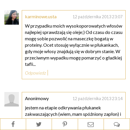
karminowe.usta
12 października 2013 23:07
W przypadku moich wysokoporowatych włosów
najlepiej sprawdzają się oleje;) Od czasu do czasu
mogę sobie pozwolić na maseczkę bogatą w
proteiny. Ocet stosuję wyłącznie w płukankach,
gdy moje włosy znajdują się w dobrym stanie. W
przeciwnym wypadku mogę pomarzyć o gładkiej
tafli...
Odpowiedz
Anonimowy
12 października 2013 23:14
jestem na etapie odkrywania płukanek
zakwaszających (wiem, mam spóźniony zapłon) i
chyba moim włosom takie specyfiki nie
przeszkadzają, ale nie zamierzam robić ich