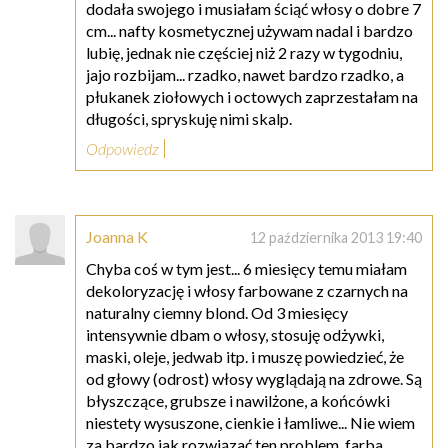
dodała swojego i musiałam ściąć włosy o dobre 7
cm... nafty kosmetycznej używam nadal i bardzo
lubię, jednak nie częściej niż 2 razy w tygodniu,
jajo rozbijam... rzadko, nawet bardzo rzadko, a
płukanek ziołowych i octowych zaprzestałam na
długości, spryskuję nimi skalp.
Odpowiedz
Joanna K
12 października 2013 19:40
Chyba coś w tym jest... 6 miesięcy temu miałam
dekoloryzację i włosy farbowane z czarnych na
naturalny ciemny blond. Od 3 miesięcy
intensywnie dbam o włosy, stosuję odżywki,
maski, oleje, jedwab itp. i muszę powiedzieć, że
od głowy (odrost) włosy wyglądają na zdrowe. Są
błyszczące, grubsze i nawilżone, a końcówki
niestety wysuszone, cienkie i łamliwe... Nie wiem
za bardzo jak rozwiązać ten problem, farba