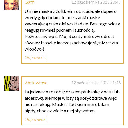
Gaffi
12 października 2013 20:45
U mnie maska z żółtkiem robi cuda, ale dopiero
wtedy gdy dodam do mieszanki maskę
zawierającą dużo olei w składzie. Bez tego włosy
reagują również puchem i suchością.
Pożyteczny wpis. Mój 3 centymetrowy odrost
również troszkę inaczej zachowuje się niż reszta
włosów:-)
Odpowiedz
Złotowłosa
12 października 2013 21:46
Ja jedyne co to robię czasem płukankę z octu lub
aloesową, ale moje włosy są dosyć zdrowe więc
nie narzekają. Maski z żółtkiem nie robiłam
nigdy, chociaż wiele o niej słyszałam.
Odpowiedz