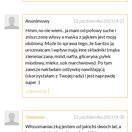
Anonimowy
12 października 2013 19:27
Hmm, no nie wiem.. ja mam od połowy suche i
zniszczone włosy a maska z jajkiem jest moją
ulubioną. Może to sprawa tego, że bardzo ją
urozmaicam i wpływ mają inne składniki (mąka
ziemniaczana, miód, nafta, gliceryna, pyłek
miodowy, mleko, sok marchwiowy). Po tym
zawsze nakładam odżywkę nawilżającą
(skorzystałam z Twojej rady) i jest naprawdę
super :)
Odpowiedz
Unknown
12 października 2013 19:30
Włosomaniaczką jestem od jakichś dwóch lat, a