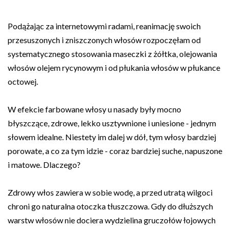
Podążając za internetowymi radami, reanimację swoich
przesuszonych i zniszczonych włosów rozpoczęłam od
systematycznego stosowania maseczki z żółtka, olejowania
włosów olejem rycynowym i od płukania włosów w płukance
octowej.
W efekcie farbowane włosy u nasady były mocno
błyszczące, zdrowe, lekko usztywnione i uniesione - jednym
słowem idealne. Niestety im dalej w dół, tym włosy bardziej
porowate, a co za tym idzie - coraz bardziej suche, napuszone
i matowe. Dlaczego?
Zdrowy włos zawiera w sobie wodę, a przed utratą wilgoci
chroni go naturalna otoczka tłuszczowa. Gdy do dłuższych
warstw włosów nie dociera wydzielina gruczołów łojowych