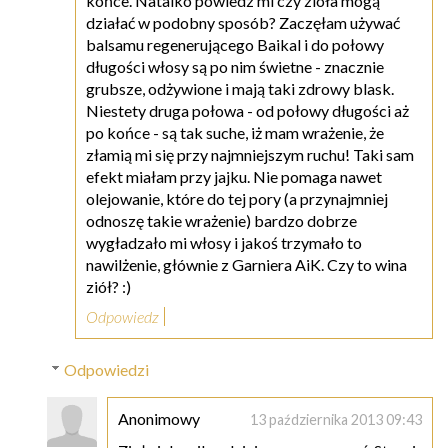
końce. Natalko powiedz mi czy zioła mogą
działać w podobny sposób? Zaczęłam używać
balsamu regenerującego Baikal i do połowy
długości włosy są po nim świetne - znacznie
grubsze, odżywione i mają taki zdrowy blask.
Niestety druga połowa - od połowy długości aż
po końce - są tak suche, iż mam wrażenie, że
złamią mi się przy najmniejszym ruchu! Taki sam
efekt miałam przy jajku. Nie pomaga nawet
olejowanie, które do tej pory (a przynajmniej
odnoszę takie wrażenie) bardzo dobrze
wygładzało mi włosy i jakoś trzymało to
nawilżenie, głównie z Garniera AiK. Czy to wina
ziół? :)
Odpowiedz
Odpowiedzi
Anonimowy
13 października 2013 09:43