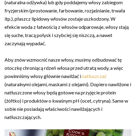
(naturalna odżywka) lub gdy poddajemy włosy zabiegom
fryzjerskim (prostowanie, farbowanie, rozjaśnianie, trwała
itp.), płaszcz lipidowy włosów zostaje uszkodzony. W
efekcie woda z łatwością z włosów odparowuje, włosy stają
się suche, tracą połysk i szybciej się niszczą, a nawet
zaczynają wypadać.
Aby znów wzmocnić nasze włosy, musimy odbudować tę
otoczkę chroniącą rdzeń włosa przed utratą wody, a więc
powinniśmy włosy głównie nawilżać i
natłuszczać
(naturalnymi olejami, maskami z olejami). Dopiero nawilżone i
natłuszczone włosy będą gotowe na przyjęcie protein
(żółtko) i produktów o kwaśnym pH (ocet, cytryna). Same w
sobie nie posiadają właściwości nawilżających i
natłuszczających.