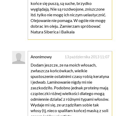
końce się puszą, są suche, brzydko
wyglądają. Nie są rozdwojone, zniszczone
itd. tylko nie mogę ich niczym uelastycznić.
Olejowanie nie pomaga. W ogóle nie mogę
dobrac im oleju. Zamierzam spróbować
Natura Siberica i Baikala
Anonimowy
13 października 2013 11:07
Dodam jeszcze, ze na moich włosach,
zwłaszcza końcówkach, wielkie
spustoszenie ostatnimi czasy robią keratyna
i jedwab. Laminowanie nigdy mi nie
zaszkodziło. Podobno jednak proteiny mają
cząsteczki różnej wielkości dlatego mogą
odmiennie działać z różnymi typami włosów.
Wydaje mi się, ze urządziłam sobie tak
włosy (tj. nieco spaliłam końce) maską z soli