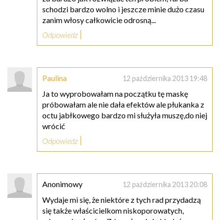
schodzi bardzo wolno i jeszcze minie dużo czasu
zanim włosy całkowicie odrosną...
Odpowiedz
Paulina
12 października 2013 19:48
Ja to wyprobowałam na początku tę maskę
próbowałam ale nie dała efektów ale płukanka z
octu jabłkowego bardzo mi służyła muszę,do niej
wrócić
Odpowiedz
Anonimowy
12 października 2013 20:08
Wydaje mi się, że niektóre z tych rad przydadzą
się także właścicielkom niskoporowatych,