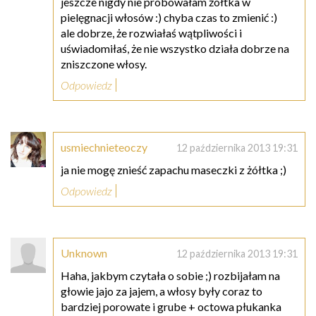
jeszcze nigdy nie próbowałam żółtka w
pielęgnacji włosów :) chyba czas to zmienić :)
ale dobrze, że rozwiałaś wątpliwości i
uświadomiłaś, że nie wszystko działa dobrze na
zniszczone włosy.
Odpowiedz
usmiechnieteoczy
12 października 2013 19:31
ja nie mogę znieść zapachu maseczki z żółtka ;)
Odpowiedz
Unknown
12 października 2013 19:31
Haha, jakbym czytała o sobie ;) rozbijałam na
głowie jajo za jajem, a włosy były coraz to
bardziej porowate i grube + octowa płukanka