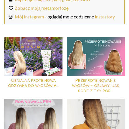
Zobacz moją metamorfozę
Mój Instagram
- oglądaj moje codzienne
Instastory
Genialna proteinowa
Przeproteinowanie
odżywka do włosów ♥...
włosów - objawy i jak
sobie z tym por...