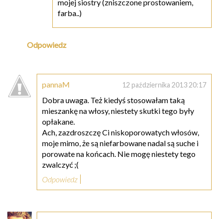
mojej siostry (zniszczone prostowaniem,
farba..)
Odpowiedz
pannaM
12 października 2013 20:17
Dobra uwaga. Też kiedyś stosowałam taką
mieszankę na włosy, niestety skutki tego były
opłakane.
Ach, zazdroszczę Ci niskoporowatych włosów,
moje mimo, że są niefarbowane nadal są suche i
porowate na końcach. Nie mogę niestety tego
zwalczyć ;(
Odpowiedz