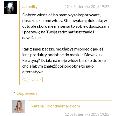
aamelity
12 października 2013 19:22
Dobrze wiedzieć bo mam wysokoporowate,
dość zniszczone włosy. Stosowałam płukankę w
octu ale skoro nie ma sensu to sobie odpuszczam
i postawię na Twoją radę: natłuszczanie i
nawilżanie.
Rak z innej beczki, mogłabyś mi polecić jakieś
inne produkty podobne do maski z Biowaxu z
keratyną? Działa na moje włosy bardzo dobrze i
chciałabym znaleźć coś podobnego jako
alternatywe.
Odpowiedz
Odpowiedzi
Natalia | blondhaircare.com
12 października 2013 19:25