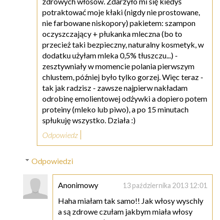
zdrowych włosów. Zdarzyło mi się kiedyś
potraktować moje kłaki (nigdy nie prostowane,
nie farbowane niskopory) pakietem: szampon
oczyszczający + płukanka mleczna (bo to
przecież taki bezpieczny, naturalny kosmetyk, w
dodatku użyłam mleka 0,5% tłuszczu...) -
zesztywniały w momencie polania pierwszym
chlustem, później było tylko gorzej. Więc teraz -
tak jak radzisz - zawsze najpierw nakładam
odrobinę emolientowej odżywki a dopiero potem
proteiny (mleko lub piwo), a po 15 minutach
spłukuję wszystko. Działa :)
Odpowiedz
Odpowiedzi
Anonimowy
13 października 2013 12:01
Haha miałam tak samo!! Jak włosy wyschly
a są zdrowe czułam jakbym miała włosy