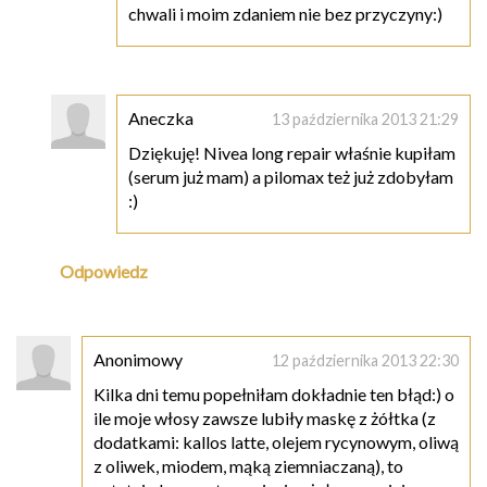
chwali i moim zdaniem nie bez przyczyny:)
Aneczka
13 października 2013 21:29
Dziękuję! Nivea long repair właśnie kupiłam
(serum już mam) a pilomax też już zdobyłam
:)
Odpowiedz
Anonimowy
12 października 2013 22:30
Kilka dni temu popełniłam dokładnie ten błąd:) o
ile moje włosy zawsze lubiły maskę z żółtka (z
dodatkami: kallos latte, olejem rycynowym, oliwą
z oliwek, miodem, mąką ziemniaczaną), to