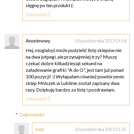
sięgnę po ten produkt (:
Odpowiedz
Anonimowy
10 października 2013 19:54
Hej, moglabyś może podzielić listę sklepów nie
na dwa jotpegi, ale przynajmniej trzy? Muszę
czekać dobre kilkadziesiąt sekund na
załadowanie grafiki "A do O", jest tam już ponad
100 pozycji! :) Wyłapałam również powtórzenie:
sklep Mniszek w Lublinie został zapisany dwa
razy. Dziękuję bardzo za listę i pozdrawiam.
Odpowiedz
Odpowiedzi
Kejt
10 października 2013 21:25