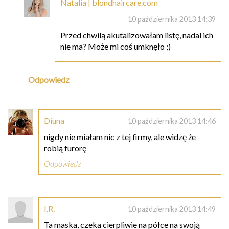
Natalia | blondhaircare.com
10 października 2013 14:39
Przed chwilą akutalizowałam listę, nadal ich
nie ma? Może mi coś umknęło ;)
Odpowiedz
Diuna
10 października 2013 14:46
nigdy nie miałam nic z tej firmy, ale widzę że
robią furorę
Odpowiedz
I.R.
10 października 2013 14:49
Ta maska, czeka cierpliwie na półce na swoją