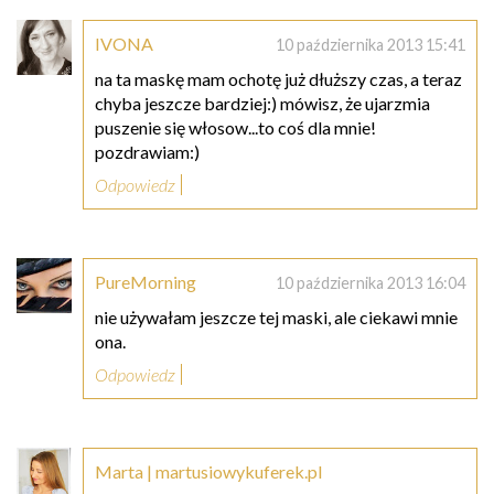
IVONA
10 października 2013 15:41
na ta maskę mam ochotę już dłuższy czas, a teraz
chyba jeszcze bardziej:) mówisz, że ujarzmia
puszenie się włosow...to coś dla mnie!
pozdrawiam:)
Odpowiedz
PureMorning
10 października 2013 16:04
nie używałam jeszcze tej maski, ale ciekawi mnie
ona.
Odpowiedz
Marta | martusiowykuferek.pl