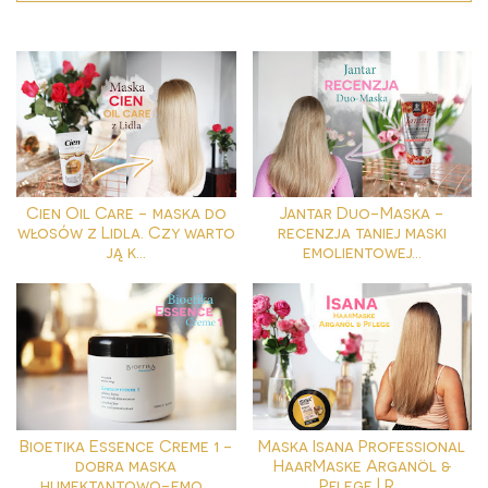
Cien Oil Care - maska do
Jantar Duo-Maska -
włosów z Lidla. Czy warto
recenzja taniej maski
ją k...
emolientowej...
Bioetika Essence Creme 1 -
Maska Isana Professional
dobra maska
HaarMaske Arganöl &
humektantowo-emo...
Pflege | R...