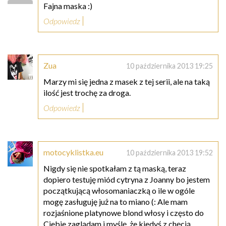
Fajna maska :)
Odpowiedz
Zua
10 października 2013 19:25
Marzy mi się jedna z masek z tej serii, ale na taką
ilość jest trochę za droga.
Odpowiedz
motocyklistka.eu
10 października 2013 19:52
Nigdy się nie spotkałam z tą maską, teraz
dopiero testuję miód cytryna z Joanny bo jestem
początkującą włosomaniaczką o ile w ogóle
mogę zasługuję już na to miano (: Ale mam
rozjaśnione platynowe blond włosy i często do
Ciebie zaglądam i myślę, że kiedyś z chęcią