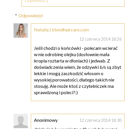
Odpowiedz
Odpowiedzi
Natalia | blondhaircare.com
12 czerwca 2014 18:26
Jeśli chodzi o końcówki - polecam wcierać
w nie odrobinę olejku (dosłownie mała
kropla roztarta w dłoniach) i jedwab. Z
doświadczenia wiem, że odzywki b/s są zbyt
lekkie i mogą zaszkodzić włosom o
wysokiej porowatości, dlatego takich nie
stosuję. Ale może ktoś z czytelniczek ma
sprawdzoną i poleci?:)
Anonimowy
12 czerwca 2014 18:30