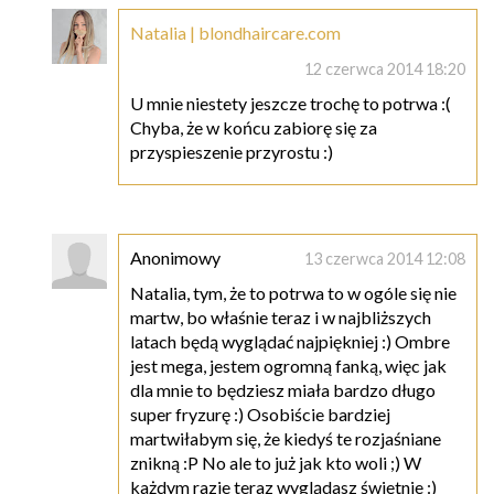
Natalia | blondhaircare.com
12 czerwca 2014 18:20
U mnie niestety jeszcze trochę to potrwa :(
Chyba, że w końcu zabiorę się za
przyspieszenie przyrostu :)
Anonimowy
13 czerwca 2014 12:08
Natalia, tym, że to potrwa to w ogóle się nie
martw, bo właśnie teraz i w najbliższych
latach będą wyglądać najpiękniej :) Ombre
jest mega, jestem ogromną fanką, więc jak
dla mnie to będziesz miała bardzo długo
super fryzurę :) Osobiście bardziej
martwiłabym się, że kiedyś te rozjaśniane
znikną :P No ale to już jak kto woli ;) W
każdym razie teraz wyglądasz świetnie :)