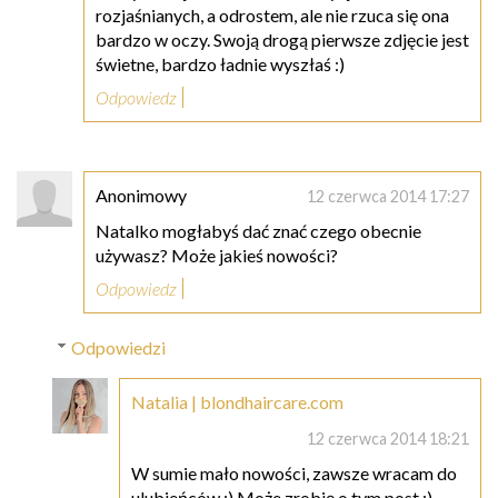
rozjaśnianych, a odrostem, ale nie rzuca się ona
bardzo w oczy. Swoją drogą pierwsze zdjęcie jest
świetne, bardzo ładnie wyszłaś :)
Odpowiedz
Anonimowy
12 czerwca 2014 17:27
Natalko mogłabyś dać znać czego obecnie
używasz? Może jakieś nowości?
Odpowiedz
Odpowiedzi
Natalia | blondhaircare.com
12 czerwca 2014 18:21
W sumie mało nowości, zawsze wracam do
ulubieńców :) Może zrobię o tym post :)