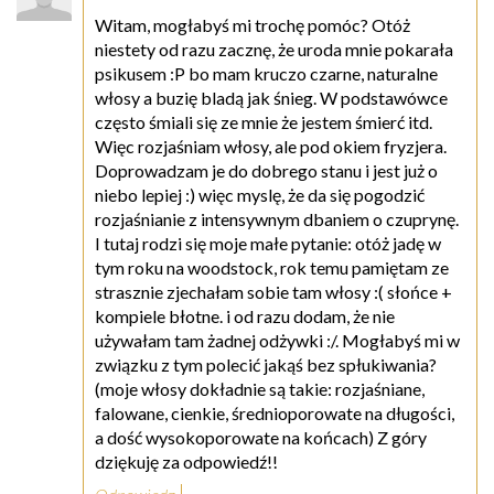
Witam, mogłabyś mi trochę pomóc? Otóż
niestety od razu zacznę, że uroda mnie pokarała
psikusem :P bo mam kruczo czarne, naturalne
włosy a buzię bladą jak śnieg. W podstawówce
często śmiali się ze mnie że jestem śmierć itd.
Więc rozjaśniam włosy, ale pod okiem fryzjera.
Doprowadzam je do dobrego stanu i jest już o
niebo lepiej :) więc myslę, że da się pogodzić
rozjaśnianie z intensywnym dbaniem o czuprynę.
I tutaj rodzi się moje małe pytanie: otóż jadę w
tym roku na woodstock, rok temu pamiętam ze
strasznie zjechałam sobie tam włosy :( słońce +
kompiele błotne. i od razu dodam, że nie
używałam tam żadnej odżywki :/. Mogłabyś mi w
związku z tym polecić jakąś bez spłukiwania?
(moje włosy dokładnie są takie: rozjaśniane,
falowane, cienkie, średnioporowate na długości,
a dość wysokoporowate na końcach) Z góry
dziękuję za odpowiedź!!