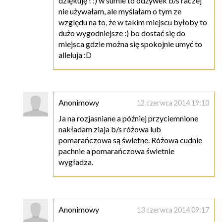
dziękuję ! :) w sumie to odżywek b/s raczej
nie używałam, ale myślałam o tym ze
względu na to, że w takim miejscu byłoby to
dużo wygodniejsze :) bo dostać się do
miejsca gdzie można się spokojnie umyć to
alleluja :D
Anonimowy
12 czerwca 2014 19:10
Ja na rozjasniane a później przyciemnione
nakładam ziaja b/s różowa lub
pomarańczowa są świetne. Różowa cudnie
pachnie a pomarańczowa świetnie
wygładza.
Anonimowy
13 czerwca 2014 09:17