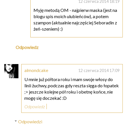
12 czerwca 2014 18:19
Myję metodą OM - najpierw maska (jest na
blogu spis moich ulubieńców), a potem
szampon (aktualnie najczęściej Seboradin z
żeń-szeniem) :)
Odpowiedz
almondcake
12 czerwca 2014 17:09
U mnie już półtora roku i mam swoje włosy do
linii żuchwy, podczas gdy reszta sięga do łopatek
;> jeszcze kolejne pół roku i obetnę końce, nie
mogę się doczekać :D
Odpowiedz
Odpowiedzi