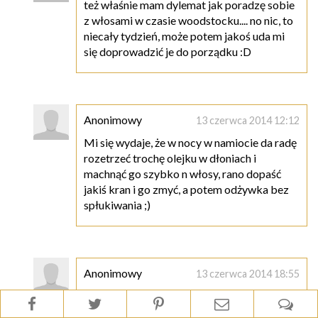
też właśnie mam dylemat jak poradzę sobie
z włosami w czasie woodstocku.... no nic, to
niecały tydzień, może potem jakoś uda mi
się doprowadzić je do porządku :D
Anonimowy
13 czerwca 2014 12:12
Mi się wydaje, że w nocy w namiocie da radę
rozetrzeć trochę olejku w dłoniach i
machnąć go szybko n włosy, rano dopaść
jakiś kran i go zmyć, a potem odżywka bez
spłukiwania ;)
Anonimowy
13 czerwca 2014 18:55
Czemu odżywki d/s mogą zaszkodzić
włosom wysokoporowatym? Mam takie