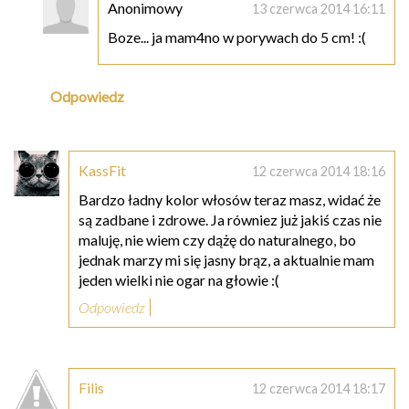
Anonimowy
13 czerwca 2014 16:11
Boze... ja mam4no w porywach do 5 cm! :(
Odpowiedz
KassFit
12 czerwca 2014 18:16
Bardzo ładny kolor włosów teraz masz, widać że
są zadbane i zdrowe. Ja równiez już jakiś czas nie
maluję, nie wiem czy dążę do naturalnego, bo
jednak marzy mi się jasny brąz, a aktualnie mam
jeden wielki nie ogar na głowie :(
Odpowiedz
Filis
12 czerwca 2014 18:17