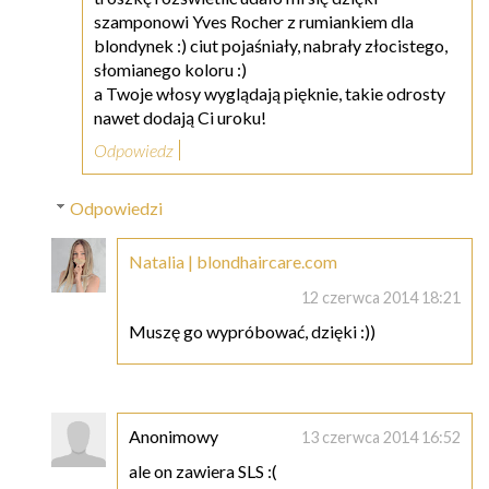
szamponowi Yves Rocher z rumiankiem dla
blondynek :) ciut pojaśniały, nabrały złocistego,
słomianego koloru :)
a Twoje włosy wyglądają pięknie, takie odrosty
nawet dodają Ci uroku!
Odpowiedz
Odpowiedzi
Natalia | blondhaircare.com
12 czerwca 2014 18:21
Muszę go wypróbować, dzięki :))
Anonimowy
13 czerwca 2014 16:52
ale on zawiera SLS :(