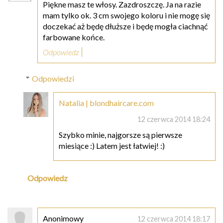
Piękne masz te włosy. Zazdroszczę. Ja na razie
mam tylko ok. 3 cm swojego koloru i nie mogę się
doczekać aż będę dłuższe i będę mogła ciachnąć
farbowane końce.
Odpowiedz
Odpowiedzi
Natalia | blondhaircare.com
12 czerwca 2014 18:24
Szybko minie, najgorsze są pierwsze
miesiące :) Latem jest łatwiej! :)
Odpowiedz
Anonimowy
12 czerwca 2014 18:17