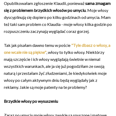
Opublikowałam zgłoszenie Klaudii, ponieważ
sama zmagam
się z problemem brzydkich włosów po umyciu
. Moje włosy
dyscyplinują się dopiero po kilku godzinach od umycia. Mam
też taki sam problem co Klaudia - moje włosy kilka godzin po
rozpuszczeniu zaczynają wyglądać coraz gorzej.
Tak jak pisałam dawno temu w poście
"Tyle dbasz o włosy, a
one wcale nie są piękne"
, włosy to tylko włosy. Niektórzy
mają szczęście i ich włosy wyglądają świetnie w niemal
wszystkich warunkach, ale ja się już pogodziłam ze swoją
naturą i przestałam żyć złudzeniami, że kiedykolwiek moje
włosy po całym aktywnym dniu będą wyglądały jak z
reklamy. Jakie są moje patenty na te problemy?
Brzydkie włosy po wysuszeniu
Zaraz po umyciu moje włosy zwykle są spuszone i matowe,