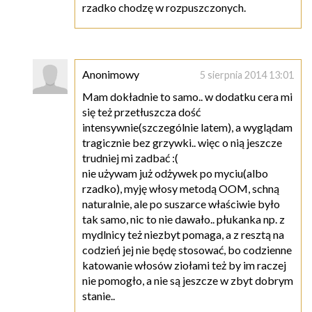
rzadko chodzę w rozpuszczonych.
Anonimowy
5 sierpnia 2014 13:01
Mam dokładnie to samo.. w dodatku cera mi
się też przetłuszcza dość
intensywnie(szczególnie latem), a wyglądam
tragicznie bez grzywki.. więc o nią jeszcze
trudniej mi zadbać :(
nie używam już odżywek po myciu(albo
rzadko), myję włosy metodą OOM, schną
naturalnie, ale po suszarce właściwie było
tak samo, nic to nie dawało.. płukanka np. z
mydlnicy też niezbyt pomaga, a z resztą na
codzień jej nie będę stosować, bo codzienne
katowanie włosów ziołami też by im raczej
nie pomogło, a nie są jeszcze w zbyt dobrym
stanie..