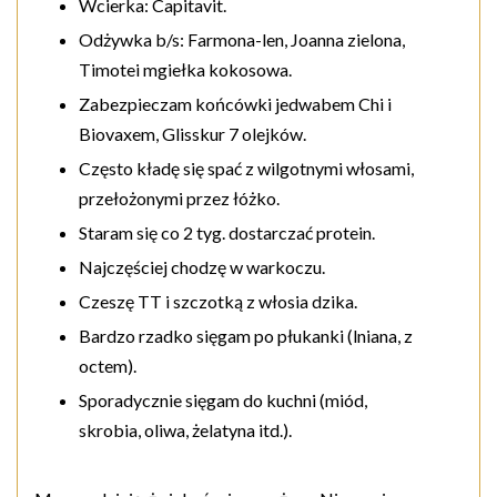
Wcierka: Capitavit.
Odżywka b/s: Farmona-len, Joanna zielona,
Timotei mgiełka kokosowa.
Zabezpieczam końcówki jedwabem Chi i
Biovaxem, Glisskur 7 olejków.
Często kładę się spać z wilgotnymi włosami,
przełożonymi przez łóżko.
Staram się co 2 tyg. dostarczać protein.
Najczęściej chodzę w warkoczu.
Czeszę TT i szczotką z włosia dzika.
Bardzo rzadko sięgam po płukanki (lniana, z
octem).
Sporadycznie sięgam do kuchni (miód,
skrobia, oliwa, żelatyna itd.).