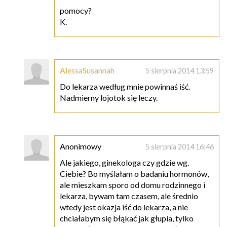
pomocy?
K.
AlessaSusannah
5 sierpnia 2014 13:59
Do lekarza według mnie powinnaś iść.
Nadmierny lojotok się leczy.
Anonimowy
5 sierpnia 2014 16:46
Ale jakiego, ginekologa czy gdzie wg.
Ciebie? Bo myślałam o badaniu hormonów,
ale mieszkam sporo od domu rodzinnego i
lekarza, bywam tam czasem, ale średnio
wtedy jest okazja iść do lekarza, a nie
chciałabym się błąkać jak głupia, tylko