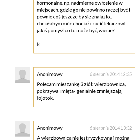
hormonalne, np. nadmierne owłosienie w
miejscach, gdzie go nie powinno raczej być i
pewnie coś jeszcze by się znalazło..
chciałabym móc chociaż rzucić lekarzowi
jakiś pomysł co to może być, wiecie?
k
Anonimowy
6 sierpnia 2014 12:35
Polecam mieszankę 3 ziół: wierzbownica,
pokrzywa i mięta- genialnie zmniejszają
łojotok.
Anonimowy
6 sierpnia 2014 13:32
A wierzbownica nie jest ryzykowna i można