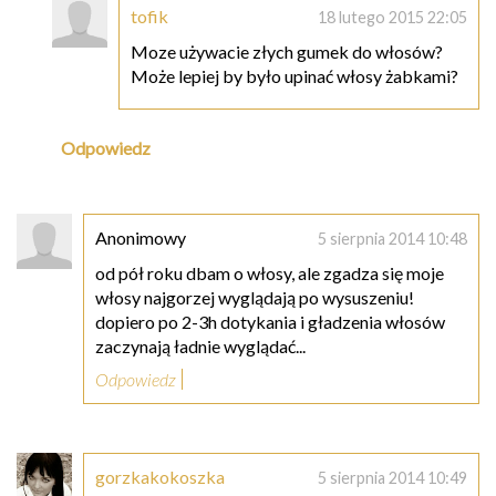
tofik
18 lutego 2015 22:05
Moze używacie złych gumek do włosów?
Może lepiej by było upinać włosy żabkami?
Odpowiedz
Anonimowy
5 sierpnia 2014 10:48
od pół roku dbam o włosy, ale zgadza się moje
włosy najgorzej wyglądają po wysuszeniu!
dopiero po 2-3h dotykania i gładzenia włosów
zaczynają ładnie wyglądać...
Odpowiedz
gorzkakokoszka
5 sierpnia 2014 10:49