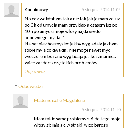
Anonimowy
5 sierpnia 2014 11:02
No coz wolałabym tak a nie tak jak ja mam ze juz
po 3 h od umycia mam przyklap a czasem juz po
10 h po umyciu moje włosy najda sie do
ponownego mycia :/
Nawet nie chce myslec jakby wygladaly jakbym
sobie myla co dwa dni. Nie moge nawet myc
wieczorem bo rano wygladaja juz koszmarnie...
Wiec zazdorszczę takich problemów...
Odpowiedz
Odpowiedzi
Mademoiselle Magdalene
5 sierpnia 2014 11:10
Mam takie same problemy :( A do tego moje
włosy zbijają się w strąki, więc bardzo