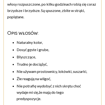
włosy rozpuszczone, po kilku godzinach robią się coraz
brzydsze i brzydsze. Są spuszone, zbite w strąki,
poplątane.
Opis włosów:
Naturalny kolor,
Dosyć gęste i grube,
Błyszczące,
Trudno je dociążyć,
Nie używam prostownicy, lokówki, suszarki,
Źle reagują na wilgoć,
Nie potrafię wydobyć z nich skrętu choć
wydaje mi się,że mają do tego
predyspozycje.