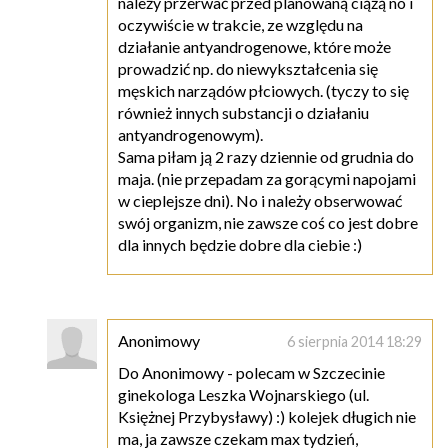
należy przerwać przed planowaną ciążą no i
oczywiście w trakcie, ze względu na
działanie antyandrogenowe, które może
prowadzić np. do niewykształcenia się
męskich narządów płciowych. (tyczy to się
również innych substancji o działaniu
antyandrogenowym).
Sama piłam ją 2 razy dziennie od grudnia do
maja. (nie przepadam za gorącymi napojami
w cieplejsze dni). No i należy obserwować
swój organizm, nie zawsze coś co jest dobre
dla innych będzie dobre dla ciebie :)
Anonimowy
6 sierpnia 2014 18:29
Do Anonimowy - polecam w Szczecinie
ginekologa Leszka Wojnarskiego (ul.
Księżnej Przybysławy) :) kolejek długich nie
ma, ja zawsze czekam max tydzień,