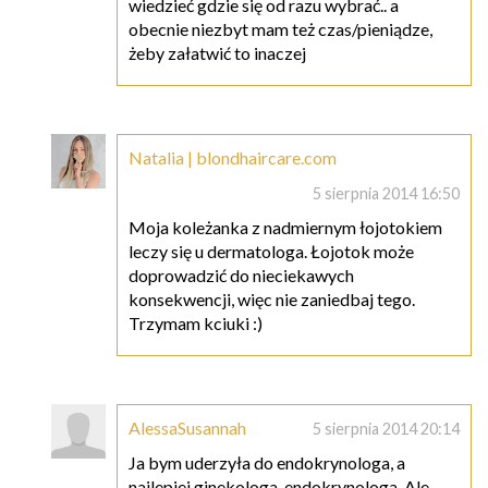
wiedzieć gdzie się od razu wybrać.. a
obecnie niezbyt mam też czas/pieniądze,
żeby załatwić to inaczej
Natalia | blondhaircare.com
5 sierpnia 2014 16:50
Moja koleżanka z nadmiernym łojotokiem
leczy się u dermatologa. Łojotok może
doprowadzić do nieciekawych
konsekwencji, więc nie zaniedbaj tego.
Trzymam kciuki :)
AlessaSusannah
5 sierpnia 2014 20:14
Ja bym uderzyła do endokrynologa, a
najlepiej ginekologa-endokrynologa. Ale