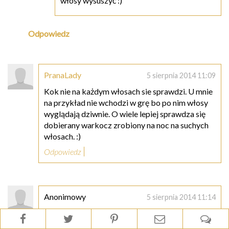
włosy wysuszyć :)
Odpowiedz
PranaLady
5 sierpnia 2014 11:09
Kok nie na każdym włosach sie sprawdzi. U mnie
na przykład nie wchodzi w grę bo po nim włosy
wyglądają dziwnie. O wiele lepiej sprawdza się
dobierany warkocz zrobiony na noc na suchych
włosach. :)
Odpowiedz
Anonimowy
5 sierpnia 2014 11:14
Klaudia ma alternatywę - wiązanie włosów do
snu. A co ma zrobić osoba z krótkimi włosami do