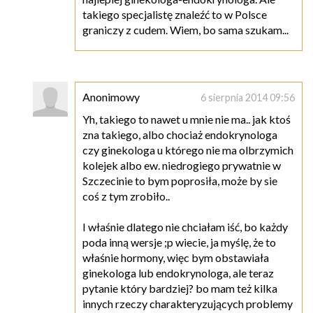
takiego specjalistę znaleźć to w Polsce
graniczy z cudem. Wiem, bo sama szukam...
Anonimowy
6 sierpnia 2014 09:56
Yh, takiego to nawet u mnie nie ma.. jak ktoś
zna takiego, albo chociaż endokrynologa
czy ginekologa u którego nie ma olbrzymich
kolejek albo ew. niedrogiego prywatnie w
Szczecinie to bym poprosiła, może by sie
coś z tym zrobiło..
I właśnie dlatego nie chciałam iść, bo każdy
poda inną wersje ;p wiecie, ja myślę, że to
właśnie hormony, więc bym obstawiała
ginekologa lub endokrynologa, ale teraz
pytanie który bardziej? bo mam też kilka
innych rzeczy charakteryzujących problemy