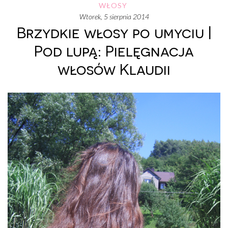
WŁOSY
wtorek, 5 sierpnia 2014
Brzydkie włosy po umyciu |
Pod lupą: Pielęgnacja
włosów Klaudii