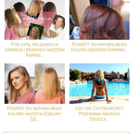
Pod lupą: pielęgnacja
Powrót do naturalnego
cienkich i rzadkich włosów
koloru włosów Dominiki...
Katarz...
Powrót do naturalnego
List od Czytelniczki |
koloru włosów Eweliny
Przemiana włosów
(2)...
Delecji...