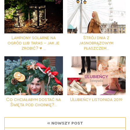
Lampiony solarne na
Strój dnia z
ogród lub taras - jak je
jasnobrązowym
zrobić? ♥ ...
płaszczem...
Co chciałabym dostać na
Ulubieńcy listopada 2019
Święta pod choinkę?...
« nowszy post