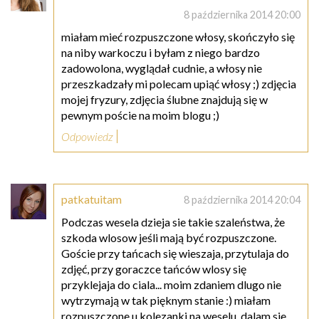
8 października 2014 20:00
miałam mieć rozpuszczone włosy, skończyło się
na niby warkoczu i byłam z niego bardzo
zadowolona, wyglądał cudnie, a włosy nie
przeszkadzały mi polecam upiąć włosy ;) zdjęcia
mojej fryzury, zdjęcia ślubne znajdują się w
pewnym poście na moim blogu ;)
Odpowiedz
patkatuitam
8 października 2014 20:04
Podczas wesela dzieja sie takie szaleństwa, że
szkoda wlosow jeśli mają być rozpuszczone.
Goście przy tańcach się wieszaja, przytulaja do
zdjęć, przy goraczce tańców wlosy się
przyklejaja do ciala... moim zdaniem dlugo nie
wytrzymają w tak pięknym stanie :) miałam
rozpuszczone u kolezanki na weselu, dalam sie