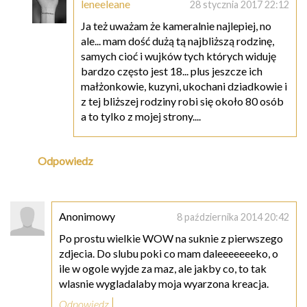
leneeleane
28 stycznia 2017 22:12
Ja też uważam że kameralnie najlepiej, no
ale... mam dość dużą tą najbliższą rodzinę,
samych cioć i wujków tych których widuję
bardzo często jest 18... plus jeszcze ich
małżonkowie, kuzyni, ukochani dziadkowie i
z tej bliższej rodziny robi się około 80 osób
a to tylko z mojej strony....
Odpowiedz
Anonimowy
8 października 2014 20:42
Po prostu wielkie WOW na suknie z pierwszego
zdjecia. Do slubu poki co mam daleeeeeeeko, o
ile w ogole wyjde za maz, ale jakby co, to tak
wlasnie wygladalaby moja wyarzona kreacja.
Odpowiedz