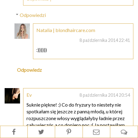
Odpowiedzi
Natalia | blondhaircare.com
8 października 2014 22:41
:))))))
Odpowiedz
Ev
8 października 2014 20:54
Suknie piękne! :) Co do fryzury to niestety nie
spotkałam się jeszcze z panną młodą, u której
rozpuszczone włosy wyglądałyby ładnie przez
cały wieczór, a co dopiero noc :( Ja postawiłam
na proste, eleganckie upięcie, ale absolutnie nie