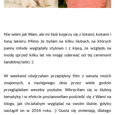
Nie wiem jak Wam, ale mi ślub kojarzy się z lokami, kokami i
toną lakieru. Mimo że byłam na kilku ślubach, na których
panny młode wyglądały stylowo i z klasą, ze względu na
modę sprzed kilku lat nie mogę oderwać od tej ceremonii
tandetnej łatki. :)
W weekend obejrzałam przepiękny film z wesela moich
znajomych, a następnego dnia przez wiele godzin
przeglądałam weselny youtube. Wkręciłam się w ślubną
tematykę i w efekcie postanowiłam podzielić się z Wami na
blogu, jak chciałabym wyglądać na swoim ślubie, gdyby
nastąpił on w 2014 roku. ;) Gusta się zmieniają, dlatego