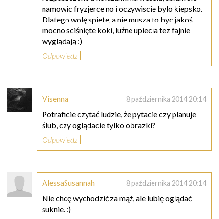
namowic fryzjerce no i oczywiscie bylo kiepsko.
Dlatego wolę spiete, a nie musza to byc jakoś
mocno sciśnięte koki, luźne upiecia tez fajnie
wyglądają :)
Odpowiedz
Visenna
8 października 2014 20:14
Potraficie czytać ludzie, że pytacie czy planuje
ślub, czy oglądacie tylko obrazki?
Odpowiedz
AlessaSusannah
8 października 2014 20:14
Nie chcę wychodzić za mąż, ale lubię oglądać
suknie. :)