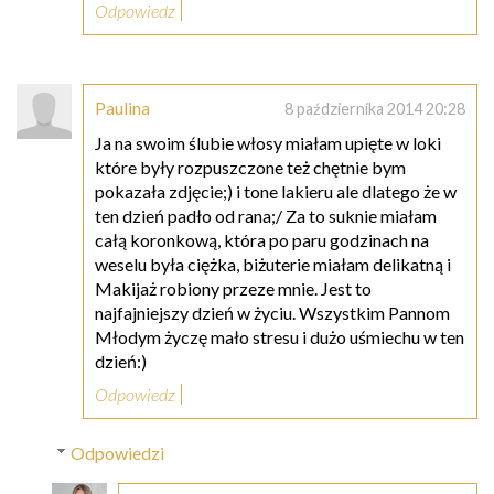
Odpowiedz
Paulina
8 października 2014 20:28
Ja na swoim ślubie włosy miałam upięte w loki
które były rozpuszczone też chętnie bym
pokazała zdjęcie;) i tone lakieru ale dlatego że w
ten dzień padło od rana;/ Za to suknie miałam
całą koronkową, która po paru godzinach na
weselu była ciężka, biżuterie miałam delikatną i
Makijaż robiony przeze mnie. Jest to
najfajniejszy dzień w życiu. Wszystkim Pannom
Młodym życzę mało stresu i dużo uśmiechu w ten
dzień:)
Odpowiedz
Odpowiedzi