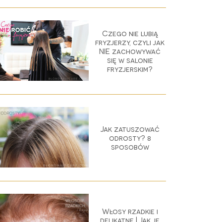
Czego nie lubią
fryzjerzy, czyli jak
NIE zachowywać
się w salonie
fryzjerskim?
Jak zatuszować
odrosty? 8
sposobów
Włosy rzadkie i
delikatne | Jak je