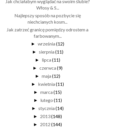
Jak chciałabym wyglądać na swoim ślubie?
Włosy & S...
Najlepszy sposób na pozbycie się
niechcianych kosm...
Jak zatrzeć granicę pomiędzy odrostem a
farbowanym...
września
(12)
►
sierpnia
(11)
►
lipca
(11)
►
czerwca
(9)
►
maja
(12)
►
kwietnia
(11)
►
marca
(15)
►
lutego
(11)
►
stycznia
(14)
►
2013
(148)
►
2012
(144)
►