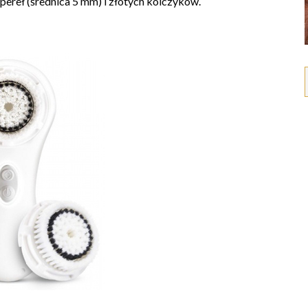
pereł (średnica 5 mm) i złotych kolczyków.