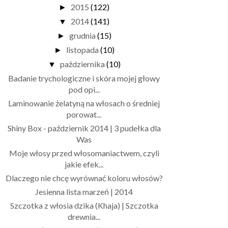
2015
(122)
►
2014
(141)
▼
grudnia
(15)
►
listopada
(10)
►
października
(10)
▼
Badanie trychologiczne i skóra mojej głowy
pod opi...
Laminowanie żelatyną na włosach o średniej
porowat...
Shiny Box - październik 2014 | 3 pudełka dla
Was
Moje włosy przed włosomaniactwem, czyli
jakie efek...
Dlaczego nie chcę wyrównać koloru włosów?
Jesienna lista marzeń | 2014
Szczotka z włosia dzika (Khaja) | Szczotka
drewnia...