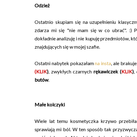
Odzież
Ostatnio skupiam się na uzupełnieniu klasycz
zdarza mi się "nie mam się w co ubrać". :) 
dokładnie analizuję i nie kupuję przedmiotów, któ
znajdujących się w mojej szafie.
Ostatni nabytek pokazałam
na insta
, ale brakuj
(
KLIK
)
, zwykłych czarnych
rękawiczek (
KLIK
)
,
butów
.
Małe kolczyki
Wiele lat temu kosmetyczka krzywo przebiła 
sprawiają mi ból. W ten sposób tak przyzwycz