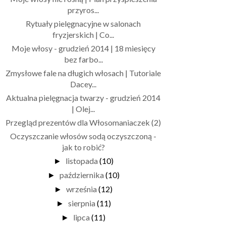
przyros...
Rytuały pielęgnacyjne w salonach
fryzjerskich | Co...
Moje włosy - grudzień 2014 | 18 miesięcy
bez farbo...
Zmysłowe fale na długich włosach | Tutoriale
Dacey...
Aktualna pielęgnacja twarzy - grudzień 2014
| Olej...
Przegląd prezentów dla Włosomaniaczek (2)
Oczyszczanie włosów sodą oczyszczoną -
jak to robić?
listopada
(10)
►
października
(10)
►
września
(12)
►
sierpnia
(11)
►
lipca
(11)
►