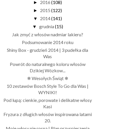
2016
(108)
►
2015
(122)
►
2014
(141)
▼
grudnia
(15)
▼
Jak zmyć z włosów nadmiar lakieru?
Podsumowanie 2014 roku
Shiny Box - grudzień 2014 | 3 pudełka dla
Was
Powrót do naturalnego koloru włosów
Dzikiej Wózkow...
❄ Wesołych Świąt ❄
10 zestawów Bosch Style To Go dla Was |
WYNIKI!
Pod lupą: cienkie, porowate i delikatne włosy
Kasi
Fryzura z długich włosów inspirowana latami
20.
Moje włosy nie rosną | Plan przyspieszenia