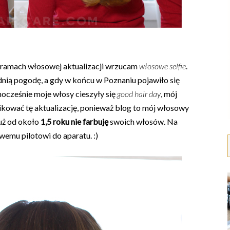
w ramach włosowej aktualizacji wrzucam
włosowe selfie
.
dnią pogodę, a gdy w końcu w Poznaniu pojawiło się
nocześnie moje włosy cieszyły się
good hair day
, mój
likować tę aktualizację, ponieważ blog to mój włosowy
już od około
1,5 roku nie farbuję
swoich włosów. Na
emu pilotowi do aparatu. :)