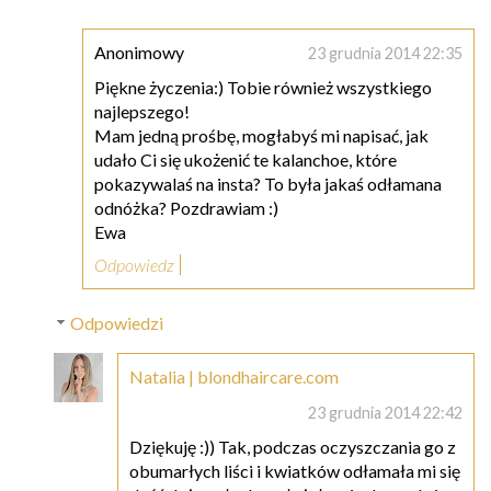
Anonimowy
23 grudnia 2014 22:35
Piękne życzenia:) Tobie również wszystkiego
najlepszego!
Mam jedną prośbę, mogłabyś mi napisać, jak
udało Ci się ukożenić te kalanchoe, które
pokazywalaś na insta? To była jakaś odłamana
odnóżka? Pozdrawiam :)
Ewa
Odpowiedz
Odpowiedzi
Natalia | blondhaircare.com
23 grudnia 2014 22:42
Dziękuję :)) Tak, podczas oczyszczania go z
obumarłych liści i kwiatków odłamała mi się