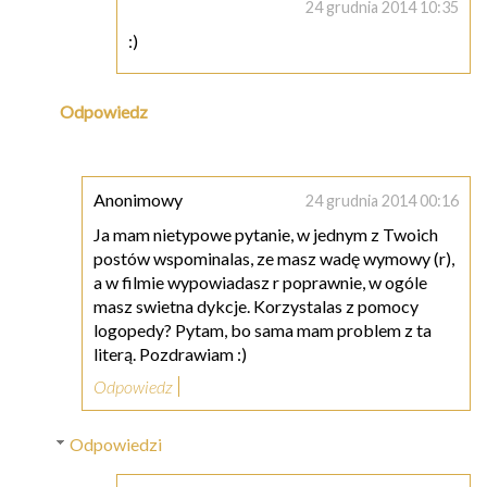
24 grudnia 2014 10:35
:)
Odpowiedz
Anonimowy
24 grudnia 2014 00:16
Ja mam nietypowe pytanie, w jednym z Twoich
postów wspominalas, ze masz wadę wymowy (r),
a w filmie wypowiadasz r poprawnie, w ogóle
masz swietna dykcje. Korzystalas z pomocy
logopedy? Pytam, bo sama mam problem z ta
literą. Pozdrawiam :)
Odpowiedz
Odpowiedzi