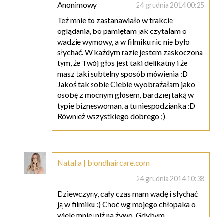
Anonimowy
24 grudnia 2014 00:25
Też mnie to zastanawiało w trakcie
oglądania, bo pamiętam jak czytałam o
wadzie wymowy, a w filmiku nic nie było
słychać. W każdym razie jestem zaskoczona
tym, że Twój głos jest taki delikatny i że
masz taki subtelny sposób mówienia :D
Jakoś tak sobie Ciebie wyobrażałam jako
osobę z mocnym głosem, bardziej taką w
typie bizneswoman, a tu niespodzianka :D
Również wszystkiego dobrego ;)
Natalia | blondhaircare.com
24 grudnia 2014 10:38
Dziewczyny, cały czas mam wadę i słychać
ją w filmiku :) Choć wg mojego chłopaka o
wiele mniej niż na żywo. Gdybym