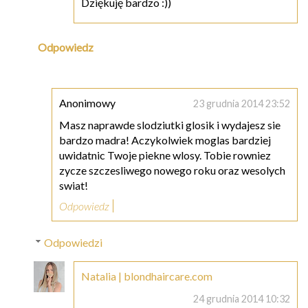
Dziękuję bardzo :))
Odpowiedz
Anonimowy
23 grudnia 2014 23:52
Masz naprawde slodziutki glosik i wydajesz sie
bardzo madra! Aczykolwiek moglas bardziej
uwidatnic Twoje piekne wlosy. Tobie rowniez
zycze szczesliwego nowego roku oraz wesolych
swiat!
Odpowiedz
Odpowiedzi
Natalia | blondhaircare.com
24 grudnia 2014 10:32