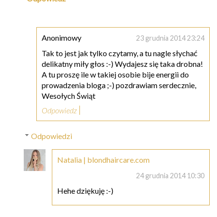
Anonimowy
23 grudnia 2014 23:24
Tak to jest jak tylko czytamy, a tu nagle słychać
delikatny miły głos :-) Wydajesz się taka drobna!
A tu proszę ile w takiej osobie bije energii do
prowadzenia bloga ;-) pozdrawiam serdecznie,
Wesołych Świąt
Odpowiedz
Odpowiedzi
Natalia | blondhaircare.com
24 grudnia 2014 10:30
Hehe dziękuję :-)