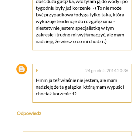
dość duża gałązka, włożyłam ją do wody i po
tygodniu były już korzenie :-) To nie może
być przypadkowa łodyga tylko taka, która
wykazuje tendencje do rozgałęziania -
niestety nie jestem specjalistką w tym
zakresie i trudno mi wytłumaczyć, ale mam
nadzieję, że wiesz o co mi chodzi :)
E.
24 grudnia 2014 20:36
Hmm ja też właśnie nie jestem, ale mam
nadzieję że ta gałązka, którą mam wypuści
chociaż korzenie :D
Odpowiedz