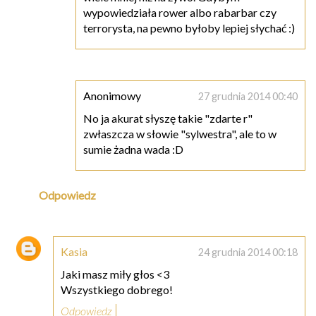
wypowiedziała rower albo rabarbar czy
terrorysta, na pewno byłoby lepiej słychać :)
Anonimowy
27 grudnia 2014 00:40
No ja akurat słyszę takie "zdarte r"
zwłaszcza w słowie "sylwestra", ale to w
sumie żadna wada :D
Odpowiedz
Kasia
24 grudnia 2014 00:18
Jaki masz miły głos <3
Wszystkiego dobrego!
Odpowiedz