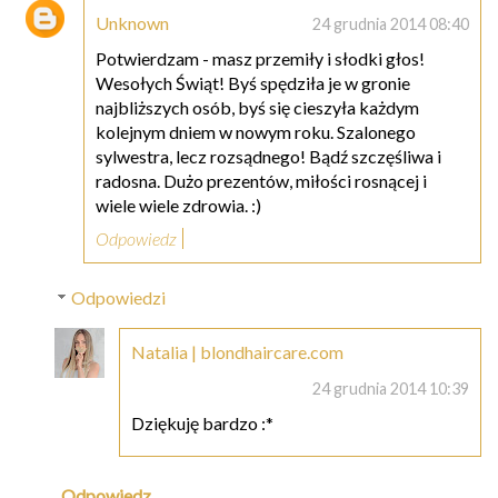
Unknown
24 grudnia 2014 08:40
Potwierdzam - masz przemiły i słodki głos!
Wesołych Świąt! Byś spędziła je w gronie
najbliższych osób, byś się cieszyła każdym
kolejnym dniem w nowym roku. Szalonego
sylwestra, lecz rozsądnego! Bądź szczęśliwa i
radosna. Dużo prezentów, miłości rosnącej i
wiele wiele zdrowia. :)
Odpowiedz
Odpowiedzi
Natalia | blondhaircare.com
24 grudnia 2014 10:39
Dziękuję bardzo :*
Odpowiedz