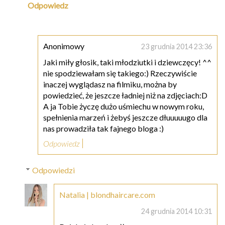
Odpowiedz
Anonimowy
23 grudnia 2014 23:36
Jaki miły głosik, taki młodziutki i dziewczęcy! ^^
nie spodziewałam się takiego:) Rzeczywiście
inaczej wyglądasz na filmiku, można by
powiedzieć, że jeszcze ładniej niż na zdjęciach:D
A ja Tobie życzę dużo uśmiechu w nowym roku,
spełnienia marzeń i żebyś jeszcze dłuuuuugo dla
nas prowadziła tak fajnego bloga :)
Odpowiedz
Odpowiedzi
Natalia | blondhaircare.com
24 grudnia 2014 10:31