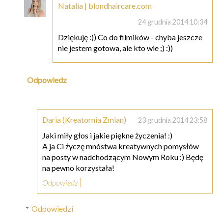
Natalia | blondhaircare.com
24 grudnia 2014 10:34
Dziękuję :)) Co do filmików - chyba jeszcze
nie jestem gotowa, ale kto wie ;) :))
Odpowiedz
Daria (Kreatornia Zmian)
23 grudnia 2014 23:58
Jaki miły głos i jakie piękne życzenia! :)
A ja Ci życzę mnóstwa kreatywnych pomysłów
na posty w nadchodzącym Nowym Roku :) Będę
na pewno korzystała!
Odpowiedz
Odpowiedzi