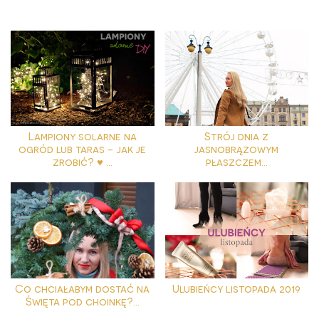
Lampiony solarne na
Strój dnia z
ogród lub taras - jak je
jasnobrązowym
zrobić? ♥ ...
płaszczem...
Co chciałabym dostać na
Ulubieńcy listopada 2019
Święta pod choinkę?...