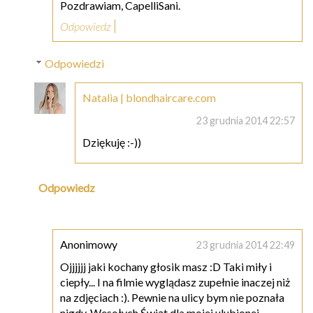
Pozdrawiam, CapelliSani.
Odpowiedz
Odpowiedzi
Natalia | blondhaircare.com
23 grudnia 2014 22:57
Dziękuję :-))
Odpowiedz
Anonimowy
23 grudnia 2014 22:49
Ojjjjjj jaki kochany głosik masz :D Taki miły i
ciepły... I na filmie wyglądasz zupełnie inaczej niż
na zdjęciach :). Pewnie na ulicy bym nie poznała
nigdy. Wesołych Świąt dla mojej ulubionej