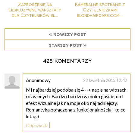
Zaproszenie na
Kameralne spotkanie z
ekskluzywne warsztaty
Czytelniczkami
dla Czytelników bl...
blondhaircare.com ...
« nowszy post
starszy post »
428 komentarzy
Anonimowy
22 kwietnia 2015 12:42
MI najbardziej podoba się 4 --> napis na włosach
rozwianych. Bardzo bardzo w moim guście, no i
efekt wizualne jak na moje oko najładniejszy.
Romantyka połączona z funkcjonalnością - to co
lubię:)
Odpowiedz