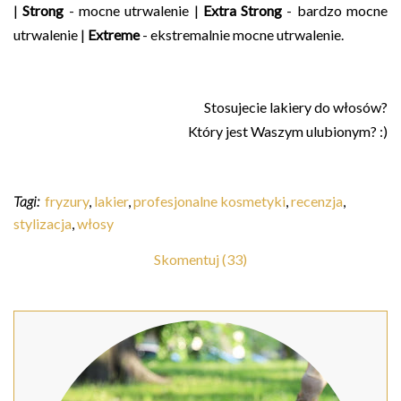
|
Strong
- mocne utrwalenie |
Extra Strong
- bardzo mocne
utrwalenie |
Extreme
- ekstremalnie mocne utrwalenie.
Stosujecie lakiery do włosów?
Który jest Waszym ulubionym? :)
Tagi:
fryzury
,
lakier
,
profesjonalne kosmetyki
,
recenzja
,
stylizacja
,
włosy
Skomentuj (33)