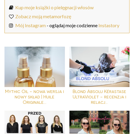
Kup moje książki o pielęgnacji włosów
Zobacz moją metamorfozę
Mój Instagram
- oglądaj moje codzienne
Instastory
Mythic Oil - nowa wersja i
Blond Absolu Kérastase
nowy skład | Huile
UltraViolet - recenzja i
Originale...
relacj...