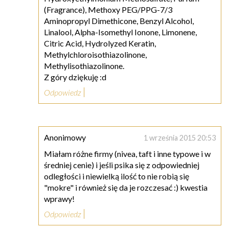
(Fragrance), Methoxy PEG/PPG-7/3
Aminopropyl Dimethicone, Benzyl Alcohol,
Linalool, Alpha-Isomethyl Ionone, Limonene,
Citric Acid, Hydrolyzed Keratin,
Methylchloroisothiazolinone,
Methylisothiazolinone.
Z góry dziękuję :d
Odpowiedz
Anonimowy
1 września 2015 20:53
Miałam różne firmy (nivea, taft i inne typowe i w
średniej cenie) i jeśli psika się z odpowiedniej
odległości i niewielką ilość to nie robią się
"mokre" i również się da je rozczesać :) kwestia
wprawy!
Odpowiedz