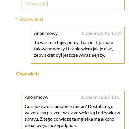
Odpowiedz
Odpowiedzi
Anonimowy
31 sierpnia 2015 17:40
To w sumie fajny pomysł na post, ja mam
falowane włosy i też nie wiem jak je ciąć,
żeby skręt był jeszcze wyrazniejszy.
Odpowiedz
Anonimowy
31 sierpnia 2015 13:05
Co sądzisz o szamponie Jantar? Dostałam go
wczoraj na prezent wraz ze wcierką i odżywką w
sprayu. Z tego co widzę ta mgiełka ma alkohol
denat ,więc raczej odpada.