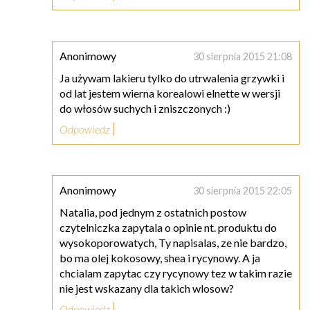
Anonimowy
30 sierpnia 2015 21:08
Ja używam lakieru tylko do utrwalenia grzywki i
od lat jestem wierna korealowi elnette w wersji
do włosów suchych i zniszczonych :)
Odpowiedz
Anonimowy
30 sierpnia 2015 22:05
Natalia, pod jednym z ostatnich postow
czytelniczka zapytala o opinie nt. produktu do
wysokoporowatych, Ty napisalas, ze nie bardzo,
bo ma olej kokosowy, shea i rycynowy. A ja
chcialam zapytac czy rycynowy tez w takim razie
nie jest wskazany dla takich wlosow?
Odpowiedz