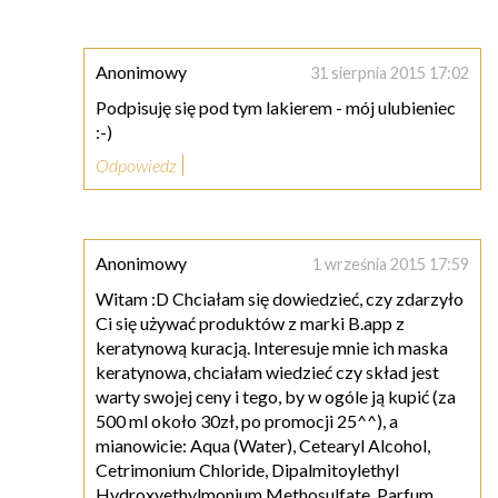
Anonimowy
31 sierpnia 2015 17:02
Podpisuję się pod tym lakierem - mój ulubieniec
:-)
Odpowiedz
Anonimowy
1 września 2015 17:59
Witam :D Chciałam się dowiedzieć, czy zdarzyło
Ci się używać produktów z marki B.app z
keratynową kuracją. Interesuje mnie ich maska
keratynowa, chciałam wiedzieć czy skład jest
warty swojej ceny i tego, by w ogóle ją kupić (za
500 ml około 30zł, po promocji 25^^), a
mianowicie: Aqua (Water), Cetearyl Alcohol,
Cetrimonium Chloride, Dipalmitoylethyl
Hydroxyethylmonium Methosulfate, Parfum