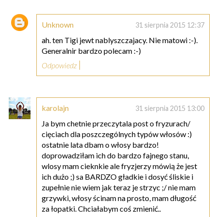
Unknown
31 sierpnia 2015 12:37
ah. ten Tigi jewt nablyszczajacy. Nie matowi :-).
Generalnir bardzo polecam :-)
Odpowiedz
karolajn
31 sierpnia 2015 13:00
Ja bym chetnie przeczytala post o fryzurach/
cięciach dla poszczególnych typów włosów :)
ostatnie lata dbam o włosy bardzo!
doprowadziłam ich do bardzo fajnego stanu,
wlosy mam cieknkie ale fryzjerzy mówią że jest
ich dużo ;) sa BARDZO gładkie i dosyć śliskie i
zupełnie nie wiem jak teraz je strzyc ;/ nie mam
grzywki, włosy ścinam na prosto, mam długość
za łopatki. Chciałabym coś zmienić..