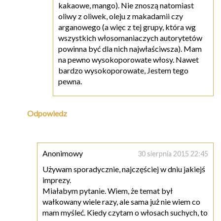
kakaowe, mango). Nie znoszą natomiast
oliwy z oliwek, oleju z makadamii czy
arganowego (a więc z tej grupy, która wg
wszystkich włosomaniaczych autorytetów
powinna być dla nich najwłaściwsza). Mam
na pewno wysokoporowate włosy. Nawet
bardzo wysokoporowate, Jestem tego
pewna.
Odpowiedz
Anonimowy
30 sierpnia 2015 22:45
Używam sporadycznie, najczęściej w dniu jakiejś
imprezy.
Miałabym pytanie. Wiem, że temat był
wałkowany wiele razy, ale sama już nie wiem co
mam myśleć. Kiedy czytam o włosach suchych, to