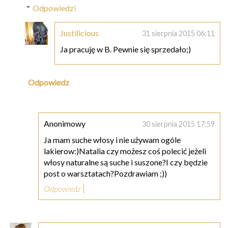
Odpowiedzi
Justilicious
31 sierpnia 2015 06:11
Ja pracuję w B. Pewnie się sprzedało;)
Odpowiedz
Anonimowy
30 sierpnia 2015 17:59
Ja mam suche włosy i nie używam ogóle
lakierow:)Natalia czy możesz coś polecić jeżeli
włosy naturalne są suche i suszone?I czy będzie
post o warsztatach?Pozdrawiam ;))
Odpowiedz