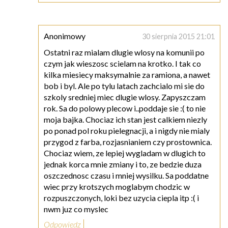
Anonimowy
30 sierpnia 2015 21:01
Ostatni raz mialam dlugie wlosy na komunii po
czym jak wieszosc scielam na krotko. I tak co
kilka miesiecy maksymalnie za ramiona, a nawet
bob i byl. Ale po tylu latach zachcialo mi sie do
szkoly sredniej miec dlugie wlosy. Zapyszczam
rok. Sa do polowy plecow i..poddaje sie :( to nie
moja bajka. Chociaz ich stan jest calkiem niezly
po ponad pol roku pielegnacji, a i nigdy nie mialy
przygod z farba, rozjasnianiem czy prostownica.
Chociaz wiem, ze lepiej wygladam w dlugich to
jednak korca mnie zmiany i to, ze bedzie duza
oszczednosc czasu i mniej wysilku. Sa poddatne
wiec przy krotszych moglabym chodzic w
rozpuszczonych, loki bez uzycia ciepla itp :( i
nwm juz co myslec
Odpowiedz