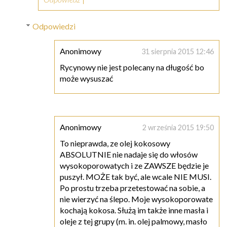
Odpowiedzi
Anonimowy
31 sierpnia 2015 12:46
Rycynowy nie jest polecany na długość bo
może wysuszać
Anonimowy
2 września 2015 19:50
To nieprawda, ze olej kokosowy
ABSOLUTNIE nie nadaje się do włosów
wysokoporowatych i ze ZAWSZE będzie je
puszył. MOŻE tak być, ale wcale NIE MUSI.
Po prostu trzeba przetestować na sobie, a
nie wierzyć na ślepo. Moje wysokoporowate
kochają kokosa. Służą im także inne masła i
oleje z tej grupy (m. in. olej palmowy, masło