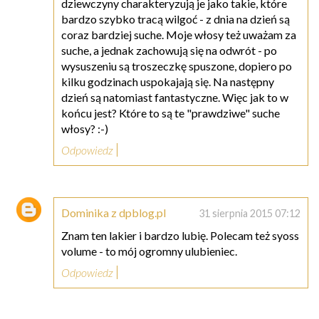
dziewczyny charakteryzują je jako takie, które
bardzo szybko tracą wilgoć - z dnia na dzień są
coraz bardziej suche. Moje włosy też uważam za
suche, a jednak zachowują się na odwrót - po
wysuszeniu są troszeczkę spuszone, dopiero po
kilku godzinach uspokajają się. Na następny
dzień są natomiast fantastyczne. Więc jak to w
końcu jest? Które to są te "prawdziwe" suche
włosy? :-)
Odpowiedz
Dominika z dpblog.pl
31 sierpnia 2015 07:12
Znam ten lakier i bardzo lubię. Polecam też syoss
volume - to mój ogromny ulubieniec.
Odpowiedz