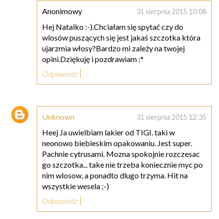
Anonimowy
31 sierpnia 2015 10:08
Hej Natalko :-).Chciałam się spytać czy do
wlosów puszących się jest jakaś szczotka która
ujarzmia włosy?Bardzo mi zależy na twojej
opini.Dziękuję i pozdrawiam :*
Odpowiedz
Unknown
31 sierpnia 2015 12:35
Heej Ja uwielbiam lakier od TIGI. taki w
neonowo biebieskim opakowaniu. Jest super.
Pachnie cytrusami. Mozna spokojnie rozczesac
go szczotka... take nie trzeba koniecznie myc po
nim wlosow, a ponadto dlugo trzyma. Hit na
wszystkie wesela ;-)
Odpowiedz