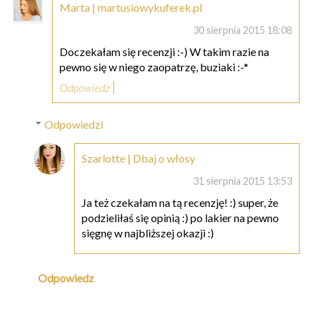
Marta | martusiowykuferek.pl
30 sierpnia 2015 18:08
Doczekałam się recenzji :-) W takim razie na
pewno się w niego zaopatrzę, buziaki :-*
Odpowiedz
Odpowiedzi
Szarlotte | Dbaj o włosy
31 sierpnia 2015 13:53
Ja też czekałam na tą recenzję! :) super, że
podzieliłaś się opinią :) po lakier na pewno
sięgnę w najbliższej okazji :)
Odpowiedz