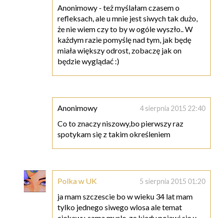
Anonimowy - też myślałam czasem o
refleksach, ale u mnie jest siwych tak dużo,
że nie wiem czy to by w ogóle wyszło.. W
każdym razie pomyślę nad tym, jak będę
miała większy odrost, zobaczę jak on
będzie wyglądać :)
Anonimowy
4 sierpnia 2015 22:40
Co to znaczy niszowy,bo pierwszy raz
spotykam się z takim określeniem
Polka w UK
5 sierpnia 2015 01:20
ja mam szczescie bo w wieku 34 lat mam
tylko jednego siwego wlosa ale temat
ciekawy. sama mysle, ze kiedy pojawi sie u