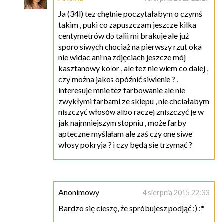
Ja (34l) tez chętnie poczytałabym o czymś
takim , puki co zapuszczam jeszcze kilka
centymetrów do talii mi brakuje ale już
sporo siwych chociaż na pierwszy rzut oka
nie widac ani na zdjęciach jeszcze mój
kasztanowy kolor , ale tez nie wiem co dalej ,
czy można jakos opóźnić siwienie ? ,
interesuje mnie tez farbowanie ale nie
zwykłymi farbami ze sklepu , nie chciałabym
niszczyć włosów albo raczej zniszczyć je w
jak najmniejszym stopniu , może farby
apteczne myślałam ale zaś czy one siwe
włosy pokryja ? i czy będą sie trzymać ?
Anonimowy
4 sierpnia 2015 22:33
Bardzo się cieszę, że spróbujesz podjąć :) :*