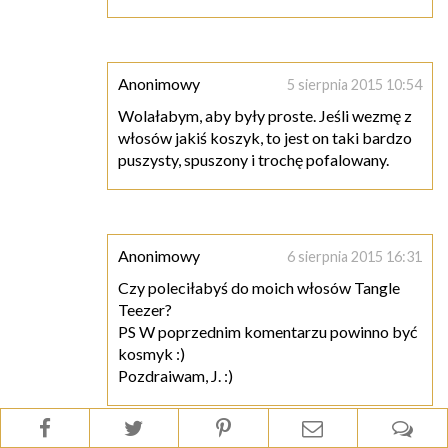
Anonimowy
5 sierpnia 2015 10:54
Wolałabym, aby były proste. Jeśli wezmę z
włosów jakiś koszyk, to jest on taki bardzo
puszysty, spuszony i trochę pofalowany.
Anonimowy
6 sierpnia 2015 16:31
Czy poleciłabyś do moich włosów Tangle
Teezer?
PS W poprzednim komentarzu powinno być
kosmyk :)
Pozdraiwam, J. :)