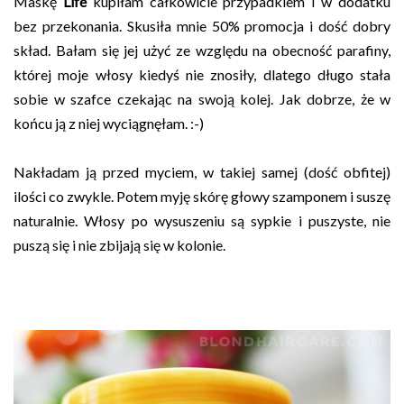
Maskę
Life
kupiłam całkowicie przypadkiem i w dodatku
bez przekonania. Skusiła mnie 50% promocja i dość dobry
skład. Bałam się jej użyć ze względu na obecność parafiny,
której moje włosy kiedyś nie znosiły, dlatego długo stała
sobie w szafce czekając na swoją kolej. Jak dobrze, że w
końcu ją z niej wyciągnęłam. :-)
Nakładam ją przed myciem, w takiej samej (dość obfitej)
ilości co zwykle. Potem myję skórę głowy szamponem i suszę
naturalnie. Włosy po wysuszeniu są sypkie i puszyste, nie
puszą się i nie zbijają się w kolonie.