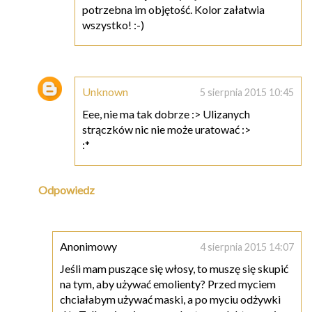
potrzebna im objętość. Kolor załatwia
wszystko! :-)
Unknown
5 sierpnia 2015 10:45
Eee, nie ma tak dobrze :> Ulizanych
strączków nic nie może uratować :>
:*
Odpowiedz
Anonimowy
4 sierpnia 2015 14:07
Jeśli mam puszące się włosy, to muszę się skupić
na tym, aby używać emolienty? Przed myciem
chciałabym używać maski, a po myciu odżywki