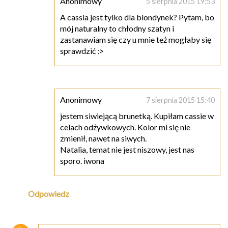
Anonimowy
5 sierpnia 2015 19:53
A cassia jest tylko dla blondynek? Pytam, bo
mój naturalny to chłodny szatyn i
zastanawiam się czy u mnie też mogłaby się
sprawdzić :>
Anonimowy
7 sierpnia 2015 15:40
jestem siwiejącą brunetką. Kupiłam cassie w
celach odżywkowych. Kolor mi się nie
zmienił, nawet na siwych.
Natalia, temat nie jest niszowy, jest nas
sporo. iwona
Odpowiedz