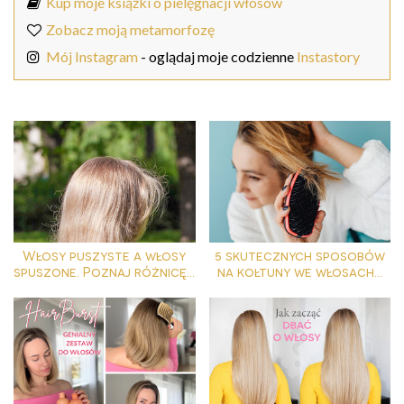
Kup moje książki o pielęgnacji włosów
Zobacz moją metamorfozę
Mój Instagram
- oglądaj moje codzienne
Instastory
Włosy puszyste a włosy
5 skutecznych sposobów
spuszone. Poznaj różnicę...
na kołtuny we włosach...