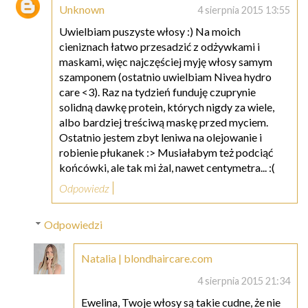
Unknown
4 sierpnia 2015 13:55
Uwielbiam puszyste włosy :) Na moich
cieniznach łatwo przesadzić z odżywkami i
maskami, więc najczęściej myję włosy samym
szamponem (ostatnio uwielbiam Nivea hydro
care <3). Raz na tydzień funduję czuprynie
solidną dawkę protein, których nigdy za wiele,
albo bardziej treściwą maskę przed myciem.
Ostatnio jestem zbyt leniwa na olejowanie i
robienie płukanek :> Musiałabym też podciąć
końcówki, ale tak mi żal, nawet centymetra... :(
Odpowiedz
Odpowiedzi
Natalia | blondhaircare.com
4 sierpnia 2015 21:34
Ewelina, Twoje włosy są takie cudne, że nie