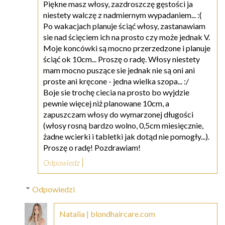
Piękne masz włosy, zazdroszczę gęstości ja
niestety walczę z nadmiernym wypadaniem... :(
Po wakacjach planuje ściąć włosy, zastanawiam
sie nad ścięciem ich na prosto czy może jednak V.
Moje koncówki są mocno przerzedzone i planuje
ściąć ok 10cm... Proszę o radę. Włosy niestety
mam mocno puszące sie jednak nie są oni ani
proste ani kręcone - jedna wielka szopa... :/
Boje sie trochę ciecia na prosto bo wyjdzie
pewnie więcej niż planowane 10cm, a
zapuszczam włosy do wymarzonej długości
(włosy rosną bardzo wolno, 0,5cm miesięcznie,
żadne wcierki i tabletki jak dotąd nie pomogły...).
Proszę o radę! Pozdrawiam!
Odpowiedz
Odpowiedzi
Natalia | blondhaircare.com