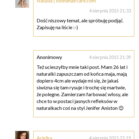
Natalia | blondhaircare.com
4 sierpnia 2015 21:33
Dość niszowy temat, ale spróbuję podjąć.
Zapisuję na liście :-)
Anonimowy
4 sierpnia 2015 21:39
Też ucieszyłby mnie taki post. Mam 26 lat i
naturalki zapuszczam od końca maja, mają
dopiero 4cm ale wydaje mi się, że jakaś
siwizna się tam rysuje i trochę się martwie,
że polegne. Zamierzam farbować włosy, ale
chce to w postaci jasnych refleksów w
naturalkach coś na styl Jenifer Aniston 😊
Arielka
4 sierpnia 2015 22:19