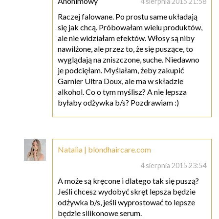
Anonimowy
4 sierpnia 2015 21:58
Raczej falowane. Po prostu same układają
się jak chcą. Próbowałam wielu produktów,
ale nie widziałam efektów. Włosy są niby
nawilżone, ale przez to, że się puszące, to
wyglądają na zniszczone, suche. Niedawno
je podcięłam. Myślałam, żeby zakupić
Garnier Ultra Doux, ale ma w składzie
alkohol. Co o tym myślisz? A nie lepsza
byłaby odżywka b/s? Pozdrawiam :)
Natalia | blondhaircare.com
4 sierpnia 2015 23:54
A może są kręcone i dlatego tak się puszą?
Jeśli chcesz wydobyć skręt lepsza będzie
odżywka b/s, jeśli wyprostować to lepsze
będzie silikonowe serum.