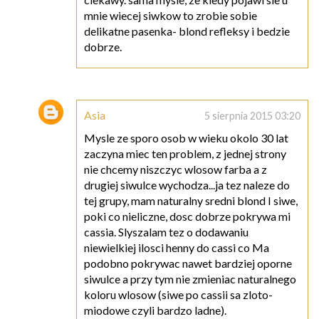
mnie wiecej siwkow to zrobie sobie
delikatne pasenka- blond refleksy i bedzie
dobrze.
Asia
5 sierpnia 2015 03:20
Mysle ze sporo osob w wieku okolo 30 lat
zaczyna miec ten problem, z jednej strony
nie chcemy niszczyc wlosow farba a z
drugiej siwulce wychodza...ja tez naleze do
tej grupy, mam naturalny sredni blond I siwe,
poki co nieliczne, dosc dobrze pokrywa mi
cassia. Slyszalam tez o dodawaniu
niewielkiej ilosci henny do cassi co Ma
podobno pokrywac nawet bardziej oporne
siwulce a przy tym nie zmieniac naturalnego
koloru wlosow (siwe po cassii sa zloto-
miodowe czyli bardzo ladne).