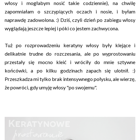
włosy i mogłabym nosić takie codziennie), na chwilę
zapomniałam o szczypiących oczach i nosie, i byłam
naprawdę zadowolona. :) Dziś, czyli dzień po zabiegu włosy
wyglądają jeszcze lepiej i póki co jestem zachwycona.
Tuż po rozprowadzeniu keratyny włosy były klejące i
delikatnie trudne do rozczesania, ale po wyprostowaniu
przestały się mocno kleić i wróciły do mnie sztywne
końcówki, a po kilku godzinach zapach się ulotnił. :)
Przeszkadza mi tylko brak intensywnego połysku, ale wierzę,
że powróci, gdy umyję włosy "po swojemu".