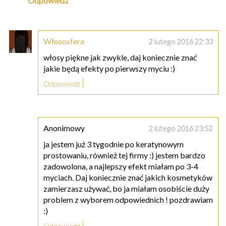
Odpowiedz
Włososfera
2 lutego 2016 22:33
włosy piękne jak zwykle, daj koniecznie znać
jakie będą efekty po pierwszy myciu :)
Odpowiedz
Anonimowy
2 lutego 2016 23:52
ja jestem już 3 tygodnie po keratynowym
prostowaniu, również tej firmy :) jestem bardzo
zadowolona, a najlepszy efekt miałam po 3-4
myciach. Daj koniecznie znać jakich kosmetyków
zamierzasz używać, bo ja miałam osobiście duży
problem z wyborem odpowiednich ! pozdrawiam
:)
Odpowiedz