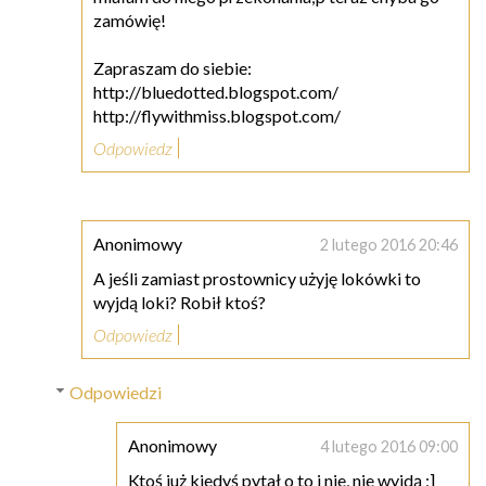
zamówię!
Zapraszam do siebie:
http://bluedotted.blogspot.com/
http://flywithmiss.blogspot.com/
Odpowiedz
Anonimowy
2 lutego 2016 20:46
A jeśli zamiast prostownicy użyję lokówki to
wyjdą loki? Robił ktoś?
Odpowiedz
Odpowiedzi
Anonimowy
4 lutego 2016 09:00
Ktoś już kiedyś pytał o to i nie, nie wyjdą ;]