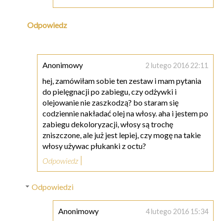
Odpowiedz
Anonimowy
2 lutego 2016 22:11
hej, zamówiłam sobie ten zestaw i mam pytania
do pielęgnacji po zabiegu, czy odżywki i
olejowanie nie zaszkodzą? bo staram się
codziennie nakładać olej na włosy. aha i jestem po
zabiegu dekoloryzacji, włosy są trochę
zniszczone, ale już jest lepiej, czy mogę na takie
włosy używac płukanki z octu?
Odpowiedz
Odpowiedzi
Anonimowy
4 lutego 2016 15:34