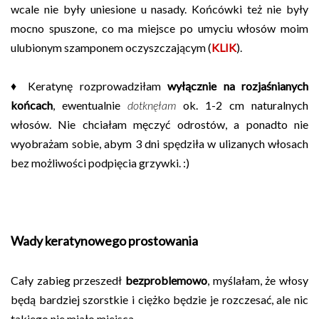
wcale nie były uniesione u nasady. Końcówki też nie były
mocno spuszone, co ma miejsce po umyciu włosów moim
ulubionym szamponem oczyszczającym
(
KLIK
)
.
♦ Keratynę rozprowadziłam
wyłącznie na rozjaśnianych
końcach
, ewentualnie
dotknęłam
ok. 1-2 cm naturalnych
włosów. Nie chciałam męczyć odrostów, a ponadto nie
wyobrażam sobie, abym 3 dni spędziła w ulizanych włosach
bez możliwości podpięcia grzywki. :)
Wady keratynowego prostowania
Cały zabieg przeszedł
bezproblemowo
, myślałam, że włosy
będą bardziej szorstkie i ciężko będzie je rozczesać, ale nic
takiego nie miało miejsca.