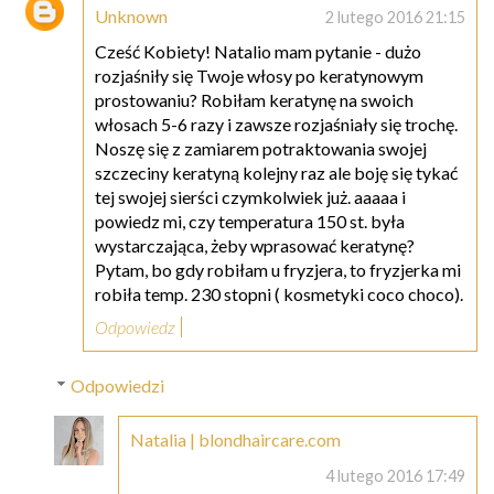
Unknown
2 lutego 2016 21:15
Cześć Kobiety! Natalio mam pytanie - dużo
rozjaśniły się Twoje włosy po keratynowym
prostowaniu? Robiłam keratynę na swoich
włosach 5-6 razy i zawsze rozjaśniały się trochę.
Noszę się z zamiarem potraktowania swojej
szczeciny keratyną kolejny raz ale boję się tykać
tej swojej sierści czymkolwiek już. aaaaa i
powiedz mi, czy temperatura 150 st. była
wystarczająca, żeby wprasować keratynę?
Pytam, bo gdy robiłam u fryzjera, to fryzjerka mi
robiła temp. 230 stopni ( kosmetyki coco choco).
Odpowiedz
Odpowiedzi
Natalia | blondhaircare.com
4 lutego 2016 17:49