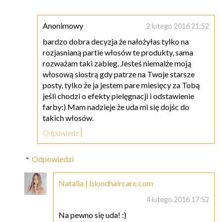
Anonimowy
2 lutego 2016 21:52
bardzo dobra decyzja że nałożyłas tylko na
rozjasnianą partie włosów te produkty, sama
rozważam taki zabieg. Jesteś niemalże moją
włosową siostrą gdy patrze na Twoje starsze
posty, tylko że ja jestem pare miesięcy za Tobą
jeśli chodzi o efekty pielęgnacji i odstawienie
farby:) Mam nadzieje że uda mi się dojśc do
takich włosów.
Odpowiedz
Odpowiedzi
Natalia | blondhaircare.com
4 lutego 2016 17:52
Na pewno się uda! :)