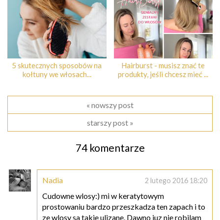
5 skutecznych sposobów na
Hairburst - musisz znać te
kołtuny we włosach...
produkty, jeśli chcesz mieć ...
« nowszy post
starszy post »
74 komentarze
Nadia
2 lutego 2016 18:20
Cudowne wlosy:) mi w keratytowym
prostowaniu bardzo przeszkadza ten zapach i to
ze wlosy sa takie ulizane. Dawno juz nie robilam