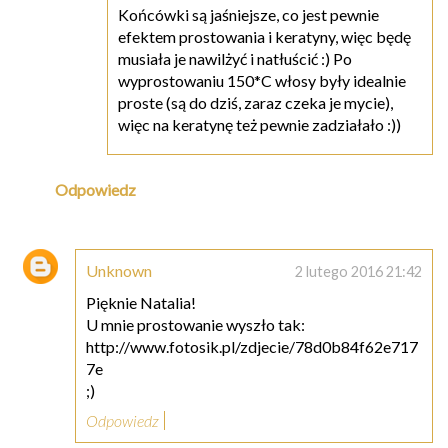
Końcówki są jaśniejsze, co jest pewnie
efektem prostowania i keratyny, więc będę
musiała je nawilżyć i natłuścić :) Po
wyprostowaniu 150*C włosy były idealnie
proste (są do dziś, zaraz czeka je mycie),
więc na keratynę też pewnie zadziałało :))
Odpowiedz
Unknown
2 lutego 2016 21:42
Pięknie Natalia!
U mnie prostowanie wyszło tak:
http://www.fotosik.pl/zdjecie/78d0b84f62e717
7e
;)
Odpowiedz