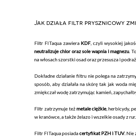
Jak działa filtr prysznicowy z
Filtr FITaqua zawiera
KDF
, czyli wysokiej jako
neutralizuje chlor oraz sole wapnia i magnezu
. T
na włosach szorstki osad oraz przesusza i podraż
Dokładne działanie filtru nie polega na zatrzym
sposób, aby działała na skórę tak jak woda mię
zmiękczał wodę zatrzymując kamień, zapychałby 
Filtr zatrzymuje też
metale ciężkie
, herbicydy, p
w kranówce, a także żelazo i wszelkie osady z rur.
Filtr FITaqua posiada
certyfikat PZH i TUV
. Nie