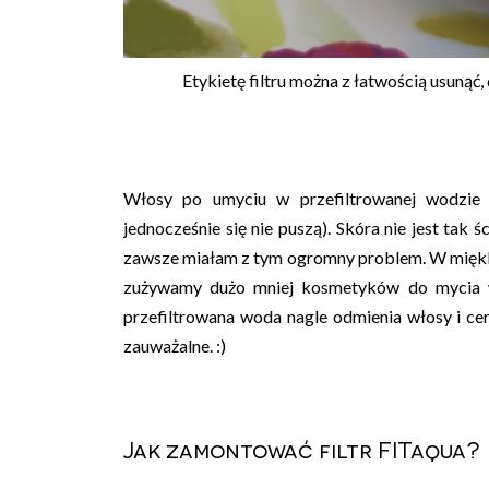
Etykietę filtru można z łatwością usunąć, d
Włosy po umyciu w przefiltrowanej wodzi
jednocześnie się nie puszą). Skóra nie jest tak 
zawsze miałam z tym ogromny problem. W miękkie
zużywamy dużo mniej kosmetyków do mycia wł
przefiltrowana woda nagle odmienia włosy i cer
zauważalne. :)
Jak zamontować filtr FITaqua?