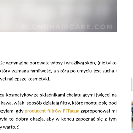
e wpłynąć na porowate włosy i wrażliwą skórę (nie tylko
który wzmaga łamliwość, a skóra po umyciu jest sucha i
awet najlepsze kosmetyki.
ą kosmetyków ze składnikami chelatującymi (więcej na
kawa, w jaki sposób działają filtry, które montuje się pod
eszyłam, gdy
producent filtrów FITaqua
zaproponował mi
była to dobra okazja, aby w końcu zapoznać się z tym
 warto. :)