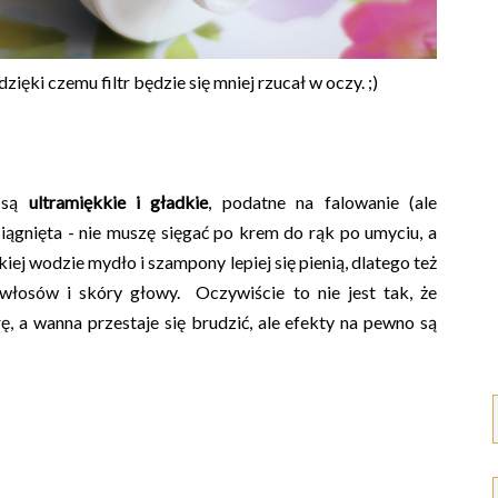
zięki czemu filtr będzie się mniej rzucał w oczy. ;)
e są
ultramiękkie i gładkie
, podatne na falowanie (ale
ściągnięta - nie muszę sięgać po krem do rąk po umyciu, a
j wodzie mydło i szampony lepiej się pienią, dlatego też
osów i skóry głowy. Oczywiście to nie jest tak, że
ę, a wanna przestaje się brudzić, ale efekty na pewno są