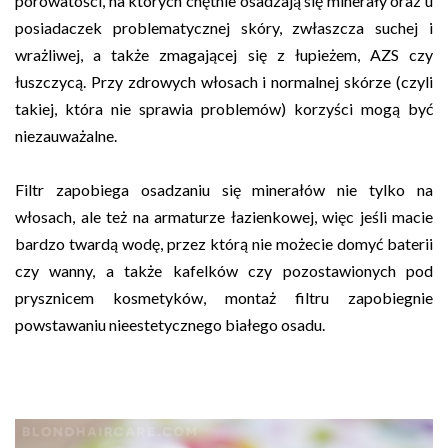
porowatości, na których chętnie osadzają się minerały oraz u
posiadaczek problematycznej skóry, zwłaszcza suchej i
wrażliwej, a także zmagającej się z łupieżem, AZS czy
łuszczycą. Przy zdrowych włosach i normalnej skórze (czyli
takiej, która nie sprawia problemów) korzyści mogą być
niezauważalne.
Filtr zapobiega osadzaniu się minerałów nie tylko na
włosach, ale też na armaturze łazienkowej, więc jeśli macie
bardzo twardą wodę, przez którą nie możecie domyć baterii
czy wanny, a także kafelków czy pozostawionych pod
prysznicem kosmetyków, montaż filtru zapobiegnie
powstawaniu nieestetycznego białego osadu.