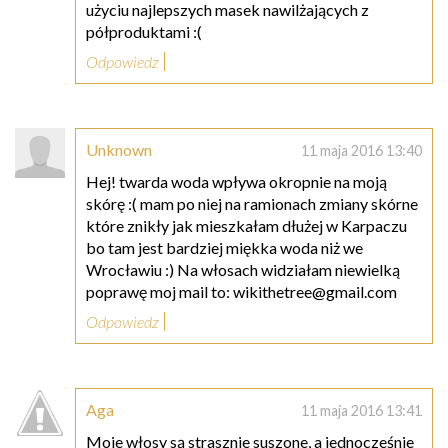
użyciu najlepszych masek nawilżających z
półproduktami :(
Odpowiedz
Unknown
11 maja 2016 13:40
Hej! twarda woda wpływa okropnie na moją
skórę :( mam po niej na ramionach zmiany skórne
które znikły jak mieszkałam dłużej w Karpaczu
bo tam jest bardziej miękka woda niż we
Wrocławiu :) Na włosach widziałam niewielką
poprawę moj mail to: wikithetree@gmail.com
Odpowiedz
Aga
11 maja 2016 13:41
Moje włosy są strasznie suszone, a jednocześnie