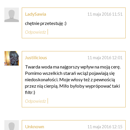
LadySawia
11 maja 2016 11:51
chętnie przetestuję :)
Odpowiedz
Justilicious
11 maja 2016 12:01
Twarda woda ma najgorszy wpływ na moją cerę.
Pomimo wszelkich starań wciąż pojawiają się
niedoskonałości. Moje włosy też z pewnością
przez nią cierpią. Miło byłoby wyprópować taki
filtr:)
Odpowiedz
Unknown
11 maja 2016 12:15