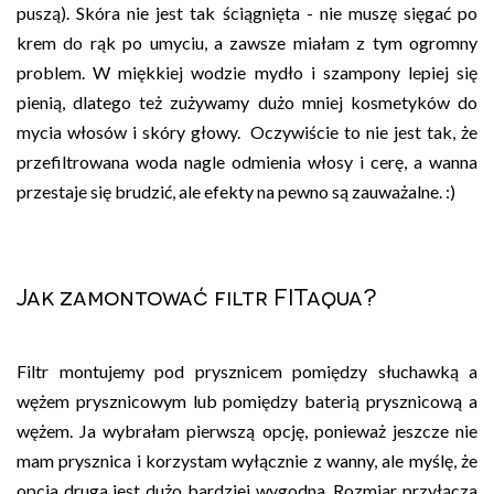
puszą). Skóra nie jest tak ściągnięta - nie muszę sięgać po
krem do rąk po umyciu, a zawsze miałam z tym ogromny
problem. W miękkiej wodzie mydło i szampony lepiej się
pienią, dlatego też zużywamy dużo mniej kosmetyków do
mycia włosów i skóry głowy. Oczywiście to nie jest tak, że
przefiltrowana woda nagle odmienia włosy i cerę, a wanna
przestaje się brudzić, ale efekty na pewno są zauważalne. :)
Jak zamontować filtr FITaqua?
Filtr montujemy pod prysznicem pomiędzy słuchawką a
wężem prysznicowym lub pomiędzy baterią prysznicową a
wężem. Ja wybrałam pierwszą opcję, ponieważ jeszcze nie
mam prysznica i korzystam wyłącznie z wanny, ale myślę, że
opcja druga jest dużo bardziej wygodna. Rozmiar przyłącza