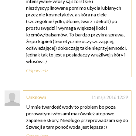
intensywnie-włosy są szorstkie i
niezdyscyplinowane pomimo użycia lubianych
przez nie kosmetyków, a skóra na ciele
(szczególnie łydki, dłonie, twarz i dekolt) po
prostu swędzi i wymaga większej ilości
kremów/balsamów. To bardzo przykra sprawa,
że po kąpieli (teoretycznie oczyszczającej,
odświeżającej) dokuczają takie nieprzyjemności,
jednak tak to jest u posiadaczy wrażliwej skóry i
włosów. :/
Odpowiedz
Unknown
11 maja 2016 12:29
U mnie twardość wody to problem bo poza
porowatymi włosami ma również atopowe
zapalenie skóry. Niedługo przeprowadzam się do
Szwecji a tam ponoć woda jest lepsza :)
Odpowiedz