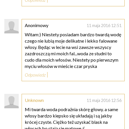
Anonimowy
11 maja 2016 12:51
Witam:) Niestety posiadam bardzo twardą wodę
czego nie lubią moje delikatne i lekko falowane
włosy. Będąc w lecie na wsi zawsze wszyscy
zazdroszczą mi moich fal...woda ze studni to
cudo dla moich włosów. Niestety po pierwszym
myciu włosów w mieście czar pryska
Odpowiedz
Unknown
11 maja 2016 12:56
Mi twarda woda podrażnia skórę głowy. a same
włosy bardzo kiepsko się układają i są jakby
krócej czyste. Ciężko też uzyskać blask na
włosach bo stają sie matowe :(