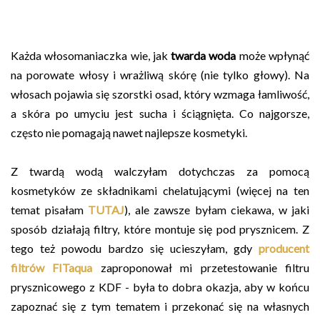
Każda włosomaniaczka wie, jak
twarda woda
może wpłynąć
na porowate włosy i wrażliwą skórę (nie tylko głowy). Na
włosach pojawia się szorstki osad, który wzmaga łamliwość,
a skóra po umyciu jest sucha i ściągnięta. Co najgorsze,
często nie pomagają nawet najlepsze kosmetyki.
Z twardą wodą walczyłam dotychczas za pomocą
kosmetyków ze składnikami chelatującymi (więcej na ten
temat pisałam
TUTAJ
), ale zawsze byłam ciekawa, w jaki
sposób działają filtry, które montuje się pod prysznicem. Z
tego też powodu bardzo się ucieszyłam, gdy
producent
filtrów FITaqua
zaproponował mi przetestowanie filtru
prysznicowego z KDF - była to dobra okazja, aby w końcu
zapoznać się z tym tematem i przekonać się na własnych