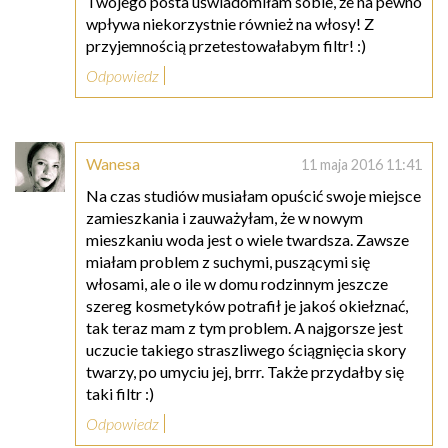
Twojego posta uświadomiłam sobie, że na pewno
wpływa niekorzystnie również na włosy! Z
przyjemnością przetestowałabym filtr! :)
Odpowiedz
Wanesa
11 maja 2016 11:41
Na czas studiów musiałam opuścić swoje miejsce
zamieszkania i zauważyłam, że w nowym
mieszkaniu woda jest o wiele twardsza. Zawsze
miałam problem z suchymi, puszącymi się
włosami, ale o ile w domu rodzinnym jeszcze
szereg kosmetyków potrafił je jakoś okiełznać,
tak teraz mam z tym problem. A najgorsze jest
uczucie takiego straszliwego ściągnięcia skory
twarzy, po umyciu jej, brrr. Także przydałby się
taki filtr :)
Odpowiedz