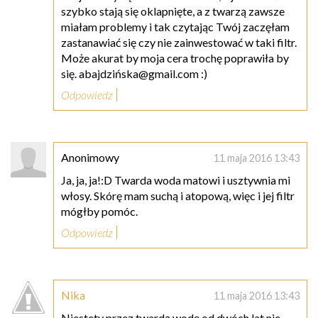
szybko stają się oklapnięte, a z twarzą zawsze
miałam problemy i tak czytając Twój zaczęłam
zastanawiać się czy nie zainwestować w taki filtr.
Może akurat by moja cera trochę poprawiła by
się. abajdzińska@gmail.com :)
Odpowiedz
Anonimowy
11 maja 2016 13:43
Ja, ja, ja!:D Twarda woda matowi i usztywnia mi
włosy. Skórę mam suchą i atopową, więc i jej filtr
mógłby pomóc.
Odpowiedz
Nika
11 maja 2016 13:43
Niestety przez twardą wodę od dwóch lat nie