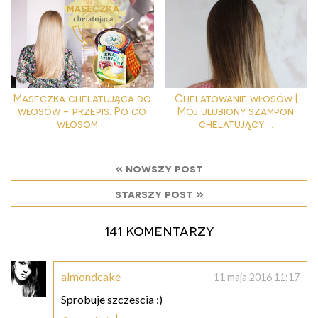
Maseczka chelatująca do
Chelatowanie włosów |
włosów - przepis. Po co
Mój ulubiony szampon
włosom ...
chelatujący ...
« nowszy post
starszy post »
141 komentarzy
almondcake
11 maja 2016 11:17
Sprobuje szczescia :)