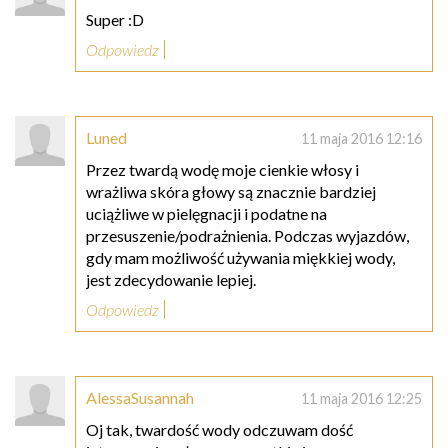
Super :D
Odpowiedz
Luned
11 maja 2016 12:16
Przez twardą wodę moje cienkie włosy i
wrażliwa skóra głowy są znacznie bardziej
uciążliwe w pielęgnacji i podatne na
przesuszenie/podrażnienia. Podczas wyjazdów,
gdy mam możliwość używania miękkiej wody,
jest zdecydowanie lepiej.
Odpowiedz
AlessaSusannah
11 maja 2016 12:25
Oj tak, twardość wody odczuwam dość