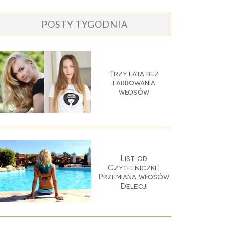
POSTY TYGODNIA
Trzy lata bez
farbowania
włosów
List od
Czytelniczki |
Przemiana włosów
Delecji