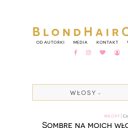
BlondHair
OD AUTORKI
MEDIA
KONTAKT
WŁOSY
WŁOSY
c
Sombre na moich wło