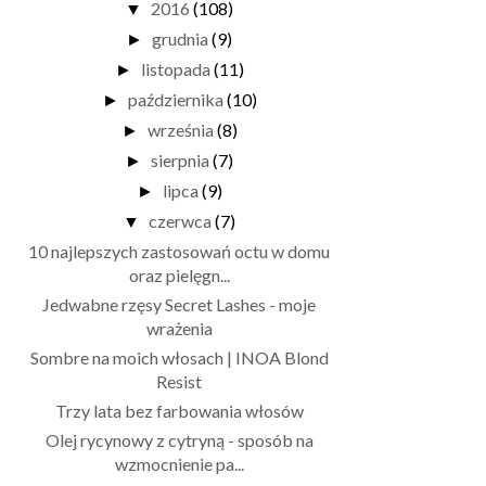
2016
(108)
▼
grudnia
(9)
►
listopada
(11)
►
października
(10)
►
września
(8)
►
sierpnia
(7)
►
lipca
(9)
►
czerwca
(7)
▼
10 najlepszych zastosowań octu w domu
oraz pielęgn...
Jedwabne rzęsy Secret Lashes - moje
wrażenia
Sombre na moich włosach | INOA Blond
Resist
Trzy lata bez farbowania włosów
Olej rycynowy z cytryną - sposób na
wzmocnienie pa...