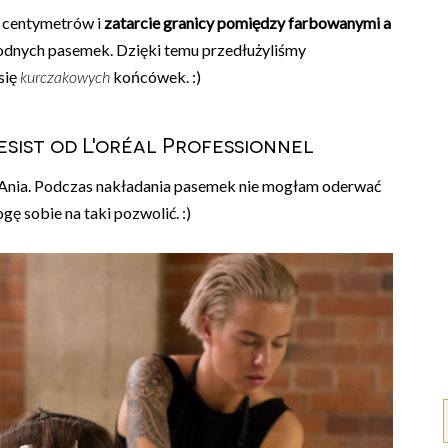
a centymetrów i
zatarcie granicy pomiędzy farbowanymi a
odnych pasemek. Dzięki temu przedłużyliśmy
się
kurczakowych
końcówek. :)
sist od L'oréal Professionnel
 - Ania. Podczas nakładania pasemek nie mogłam oderwać
ę sobie na taki pozwolić. :)