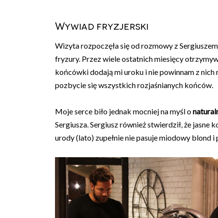
Wywiad fryzjerski
Wizyta rozpoczęła się od rozmowy z Sergiuszem,
fryzury. Przez wiele ostatnich miesięcy otrzym
końcówki dodają mi uroku i nie powinnam z nich 
pozbycie się wszystkich rozjaśnianych końców.
Moje serce biło jednak mocniej na myśl o
natura
Sergiusza. Sergiusz również stwierdził, że jasne
urody (lato) zupełnie nie pasuje miodowy blond i