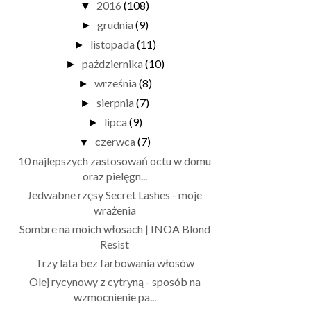
2016
(108)
▼
grudnia
(9)
►
listopada
(11)
►
października
(10)
►
września
(8)
►
sierpnia
(7)
►
lipca
(9)
►
czerwca
(7)
▼
10 najlepszych zastosowań octu w domu
oraz pielęgn...
Jedwabne rzęsy Secret Lashes - moje
wrażenia
Sombre na moich włosach | INOA Blond
Resist
Trzy lata bez farbowania włosów
Olej rycynowy z cytryną - sposób na
wzmocnienie pa...