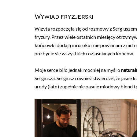
Wywiad fryzjerski
Wizyta rozpoczęła się od rozmowy z Sergiuszem,
fryzury. Przez wiele ostatnich miesięcy otrzym
końcówki dodają mi uroku i nie powinnam z nich 
pozbycie się wszystkich rozjaśnianych końców.
Moje serce biło jednak mocniej na myśl o
natura
Sergiusza. Sergiusz również stwierdził, że jasne
urody (lato) zupełnie nie pasuje miodowy blond i