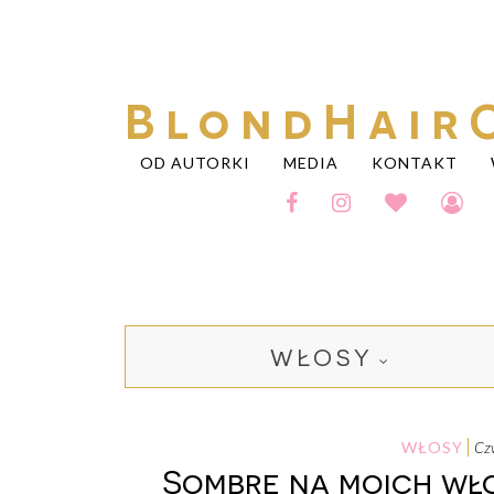
BlondHair
OD AUTORKI
MEDIA
KONTAKT
WŁOSY
WŁOSY
c
Sombre na moich wło