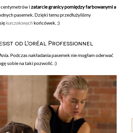
a centymetrów i
zatarcie granicy pomiędzy farbowanymi a
odnych pasemek. Dzięki temu przedłużyliśmy
się
kurczakowych
końcówek. :)
sist od L'oréal Professionnel
 - Ania. Podczas nakładania pasemek nie mogłam oderwać
ę sobie na taki pozwolić. :)