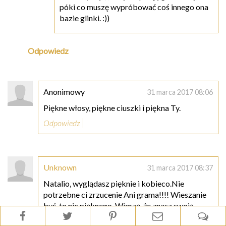
póki co muszę wypróbować coś innego ona
bazie glinki. :))
Odpowiedz
Anonimowy
31 marca 2017 08:06
Piękne włosy, piękne ciuszki i piękna Ty.
Odpowiedz
Unknown
31 marca 2017 08:37
Natalio, wyglądasz pięknie i kobieco.Nie
potrzebne ci zrzucenie Ani grama!!!! Wieszanie
być, to nic pięknego. Wierzę, że znasz swoją
wartość i nie wpłyną na Ciebie takie bezczelne