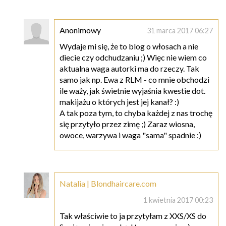
Anonimowy
31 marca 2017 06:27
Wydaje mi się, że to blog o włosach a nie
diecie czy odchudzaniu ;) Więc nie wiem co
aktualna waga autorki ma do rzeczy. Tak
samo jak np. Ewa z RLM - co mnie obchodzi
ile waży, jak świetnie wyjaśnia kwestie dot.
makijażu o których jest jej kanał? :)
A tak poza tym, to chyba każdej z nas trochę
się przytyło przez zimę ;) Zaraz wiosna,
owoce, warzywa i waga "sama" spadnie :)
Natalia | Blondhaircare.com
1 kwietnia 2017 00:23
Tak właściwie to ja przytyłam z XXS/XS do