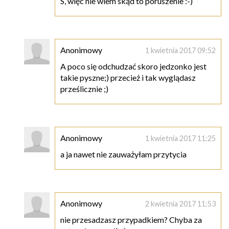
S, więc nie wiem skąd to poruszenie :-)
Anonimowy
1 kwietnia 2017 09:52
A poco się odchudzać skoro jedzonko jest
takie pyszne;) przecież i tak wyglądasz
prześlicznie ;)
Anonimowy
1 kwietnia 2017 11:25
a ja nawet nie zauważyłam przytycia
Anonimowy
2 kwietnia 2017 11:53
nie przesadzasz przypadkiem? Chyba za