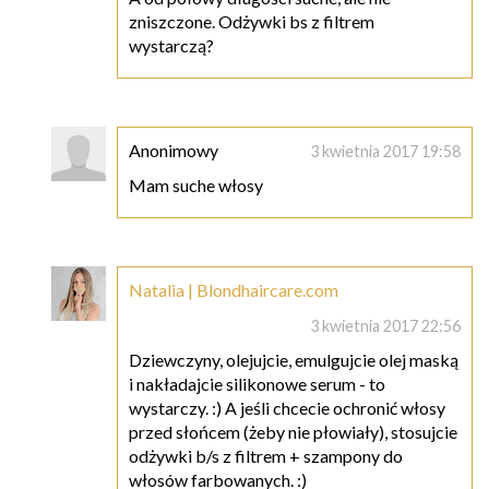
zniszczone. Odżywki bs z filtrem
wystarczą?
Anonimowy
3 kwietnia 2017 19:58
Mam suche włosy
Natalia | Blondhaircare.com
3 kwietnia 2017 22:56
Dziewczyny, olejujcie, emulgujcie olej maską
i nakładajcie silikonowe serum - to
wystarczy. :) A jeśli chcecie ochronić włosy
przed słońcem (żeby nie płowiały), stosujcie
odżywki b/s z filtrem + szampony do
włosów farbowanych. :)