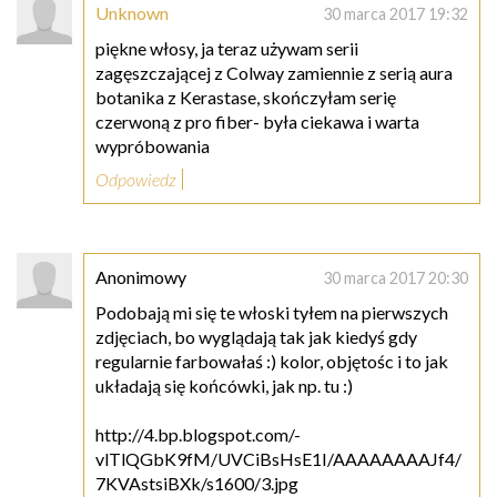
Unknown
30 marca 2017 19:32
piękne włosy, ja teraz używam serii
zagęszczającej z Colway zamiennie z serią aura
botanika z Kerastase, skończyłam serię
czerwoną z pro fiber- była ciekawa i warta
wypróbowania
Odpowiedz
Anonimowy
30 marca 2017 20:30
Podobają mi się te włoski tyłem na pierwszych
zdjęciach, bo wyglądają tak jak kiedyś gdy
regularnie farbowałaś :) kolor, objętośc i to jak
układają się końcówki, jak np. tu :)
http://4.bp.blogspot.com/-
vlTlQGbK9fM/UVCiBsHsE1I/AAAAAAAAJf4/
7KVAstsiBXk/s1600/3.jpg