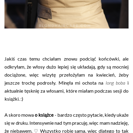
Jakiś czas temu chciałam znowu podciąć końcówki, ale
odkryłam, że włosy dużo lepiej się układają, gdy są mocniej
dociążone, więc wizytę przełożyłam na kwiecień, żeby
jeszcze trochę podrosły. Minęła mi ochota na
long boba
i
aktualnie tęsknię za włosami, które miałam podczas sesji do
książki. :)
A skoro mowa
o książce
- bardzo często pytacie, kiedy ukaże
się w druku. Intensywnie nad tym pracuję, więc mam nadzieję,
że niebawem. ♡ Wszystko robię sama, więc dlatego to tak