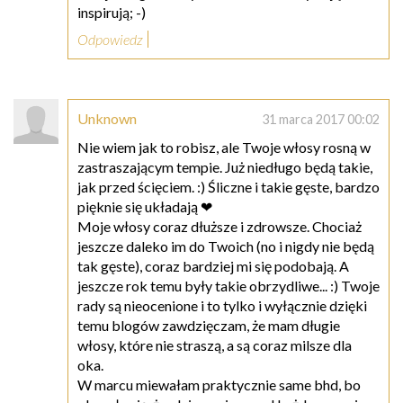
inspirują; -)
Odpowiedz
Unknown
31 marca 2017 00:02
Nie wiem jak to robisz, ale Twoje włosy rosną w
zastraszającym tempie. Już niedługo będą takie,
jak przed ścięciem. :) Śliczne i takie gęste, bardzo
pięknie się układają ❤
Moje włosy coraz dłuższe i zdrowsze. Chociaż
jeszcze daleko im do Twoich (no i nigdy nie będą
tak gęste), coraz bardziej mi się podobają. A
jeszcze rok temu były takie obrzydliwe... :) Twoje
rady są nieocenione i to tylko i wyłącznie dzięki
temu blogów zawdzięczam, że mam długie
włosy, które nie straszą, a są coraz milsze dla
oka.
W marcu miewałam praktycznie same bhd, bo