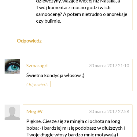
dziewczyny, ważące więcej niż Natalia, a
Twój komentarz mocno godzi w ich
samoocenę? A potem nietrudno o anoreksje
czy bulimie.
Odpowiedz
Szmaragd
30 marca 2017 21:10
Świetna kondycja włosów ;)
Odpowiedz
MegiW
30 marca 2017 22:58
Piękne. Ciesze się ze minęła ci ochota na long
boba; -) bardziej mi się podobasz w dłuższych i
Twoje długie włosy bardzo mnie motywują i