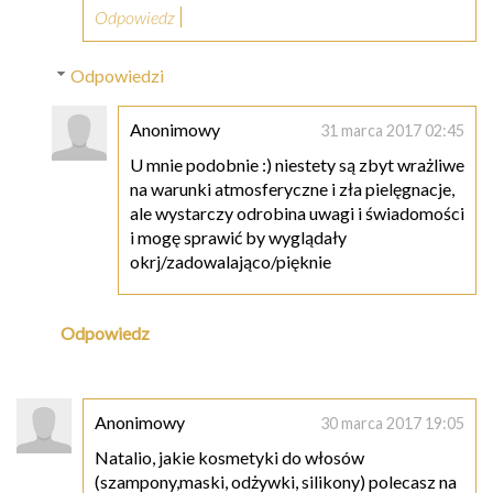
Odpowiedz
Odpowiedzi
Anonimowy
31 marca 2017 02:45
U mnie podobnie :) niestety są zbyt wrażliwe
na warunki atmosferyczne i zła pielęgnacje,
ale wystarczy odrobina uwagi i świadomości
i mogę sprawić by wyglądały
okrj/zadowalająco/pięknie
Odpowiedz
Anonimowy
30 marca 2017 19:05
Natalio, jakie kosmetyki do włosów
(szampony,maski, odżywki, silikony) polecasz na