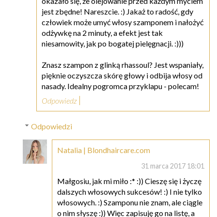
okazało się, że olejowanie przed każdym myciem
jest zbędne! Nareszcie. :) Jakaż to radość, gdy
człowiek może umyć włosy szamponem i nałożyć
odżywkę na 2 minuty, a efekt jest tak
niesamowity, jak po bogatej pielęgnacji. :)))
Znasz szampon z glinką rhassoul? Jest wspaniały,
pięknie oczyszcza skórę głowy i odbija włosy od
nasady. Idealny pogromca przyklapu - polecam!
Odpowiedz
Odpowiedzi
Natalia | Blondhaircare.com
31 marca 2017 18:01
Małgosiu, jak mi miło :* :)) Cieszę się i życzę
dalszych włosowych sukcesów! :) I nie tylko
włosowych. :) Szamponu nie znam, ale ciągle
o nim słyszę :)) Więc zapisuję go na listę, a