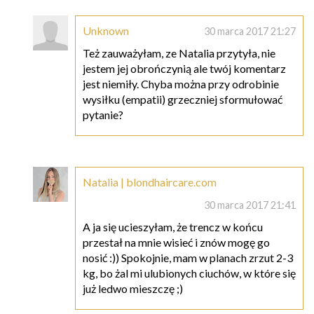
Unknown
30 marca 2017 21:27
Też zauważyłam, ze Natalia przytyła, nie
jestem jej obrończynią ale twój komentarz
jest niemiły. Chyba można przy odrobinie
wysiłku (empatii) grzeczniej sformułować
pytanie?
Natalia | blondhaircare.com
30 marca 2017 21:41
A ja się ucieszyłam, że trencz w końcu
przestał na mnie wisieć i znów mogę go
nosić :)) Spokojnie, mam w planach zrzut 2-3
kg, bo żal mi ulubionych ciuchów, w które się
już ledwo mieszczę ;)