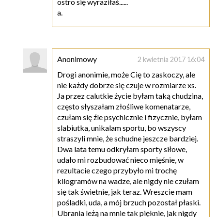
ostro się wyraziłaś......
a.
Anonimowy
2 kwietnia 2017 16:04
Drogi anonimie, może Cię to zaskoczy, ale
nie każdy dobrze się czuje w rozmiarze xs.
Ja przez calutkie życie byłam taką chudzina,
często słyszałam złośliwe komenatarze,
czułam się źle psychicznie i fizycznie, byłam
slabiutka, unikalam sportu, bo wszyscy
straszyli mnie, że schudne jeszcze bardziej.
Dwa lata temu odkryłam sporty siłowe,
udało mi rozbudować nieco mięśnie, w
rezultacie czego przybyło mi trochę
kilogramów na wadze, ale nigdy nie czułam
się tak świetnie, jak teraz. Wreszcie mam
pośladki, uda, a mój brzuch pozostał płaski.
Ubrania leżą na mnie tak pięknie, jak nigdy