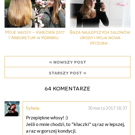
Moje włosy - kwiecień 2017
Baza najlepszych salonów
| Arboretum w Kórniku...
urody i moja nowa
fryzura...
« nowszy post
starszy post »
64 komentarze
Sylwia
30 marca 2017 18:37
Przepiękne włosy! :)
Jeśli o mnie chodzi, to "kłaczki" są raz w lepszej,
a raz w gorszej kondycji.