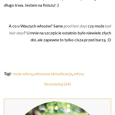
długo trwa. Jestem na finiszu! :)
A co u Waszych włosów? Same
good hair days
czy może
bad
hair days
? U mnie na szczęście ostatnio było niewiele złych
dni, ale zapewne to tylko cisza przed burzą. :D
Tagi:
moje włosy
,
włosowa aktualizacja
,
włosy
Skomentuj (64)