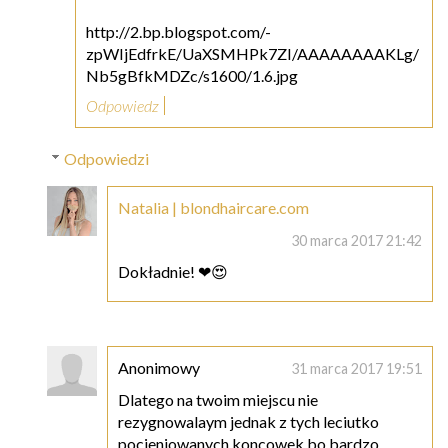
http://2.bp.blogspot.com/-
zpWIjEdfrkE/UaXSMHPk7ZI/AAAAAAAAKLg/
Nb5gBfkMDZc/s1600/1.6.jpg
Odpowiedz
Odpowiedzi
Natalia | blondhaircare.com
30 marca 2017 21:42
Dokładnie! ❤😍
Anonimowy
31 marca 2017 19:51
Dlatego na twoim miejscu nie
rezygnowalaym jednak z tych leciutko
pocieniowanych koncowek bo bardzo