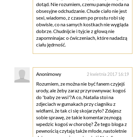
dotąd. Nie rozumiem, czemu panuje moda na
obsesyjne odchudzanie. Chude ciało nie jest
sexi, wiadomo, z czasem po prostu robi się
obwisle, co na samych kostkach nie wygląda
dobrze. Chudnijcie i tyjcie z głową nie
zapomninajac o ćwiczeniach, które nadadzą
ciału jędrność.
Anonimowy
2 kwietnia 2017 16:19
Rozumiem, ze można nie być fanem czyjejś
urody, ale żeby zaraz przyrownywac kogoś
do 'baby ze wsi'?A co, Natalia stoi na
zdjeciach w gumakach przy ciagniku z
widłami, że tak ci się skojarzyło? Zdajesz
sobie sprawę, ze takie komentarze,mogą
wpedzic kogoś w chorobę? Że tego bloga z
pewnością czytają także młode, nastoletnie