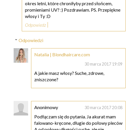
okres letni, które chroniłyby przed słońcem,
promieniami UV? :) Pozdrawiam. PS. Przepiękne
włosy i Ty :D
Odpowiedz
Odpowiedzi
Natalia | Blondhaircare.com
30 marca 2017 19:09
A jakie masz włosy? Suche, zdrowe,
zniszczone?
Anonimowy
30 marca 2017 20:08
Podłączam się do pytania. Ja akurat mam
falowano-kręcone, długie do połowy pleców
A od połowy długości suche, ale nie