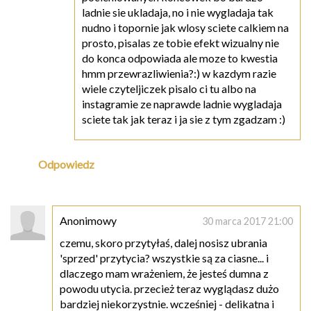
ladnie sie ukladaja, no i nie wygladaja tak
nudno i topornie jak wlosy sciete calkiem na
prosto, pisalas ze tobie efekt wizualny nie
do konca odpowiada ale moze to kwestia
hmm przewrazliwienia?:) w kazdym razie
wiele czyteljiczek pisalo ci tu albo na
instagramie ze naprawde ladnie wygladaja
sciete tak jak teraz i ja sie z tym zgadzam :)
Odpowiedz
Anonimowy
30 marca 2017 21:00
czemu, skoro przytyłaś, dalej nosisz ubrania
'sprzed' przytycia? wszystkie są za ciasne... i
dlaczego mam wrażeniem, że jesteś dumna z
powodu utycia. przecież teraz wyglądasz dużo
bardziej niekorzystnie. wcześniej - delikatna i