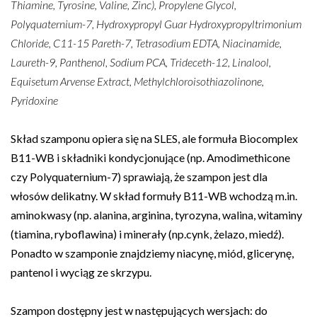
Thiamine, Tyrosine, Valine, Zinc), Propylene Glycol,
Polyquaternium-7, Hydroxypropyl Guar Hydroxypropyltrimonium
Chloride, C11-15 Pareth-7, Tetrasodium EDTA, Niacinamide,
Laureth-9, Panthenol, Sodium PCA, Trideceth-12, Linalool,
Equisetum Arvense Extract, Methylchloroisothiazolinone,
Pyridoxine
Skład szamponu opiera się na SLES, ale formuła Biocomplex
B11-WB i składniki kondycjonujące (np. Amodimethicone
czy Polyquaternium-7) sprawiają, że szampon jest dla
włosów delikatny. W skład formuły B11-WB wchodzą m.in.
aminokwasy (np. alanina, arginina, tyrozyna, walina, witaminy
(tiamina, ryboflawina) i minerały (np.cynk, żelazo, miedź).
Ponadto w szamponie znajdziemy niacynę, miód, glicerynę,
pantenol i wyciąg ze skrzypu.
Szampon dostępny jest w następujących wersjach: do