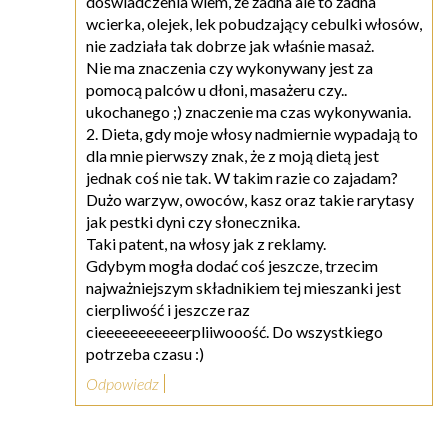
doświadczenia wiem, że żadna ale to żadna
wcierka, olejek, lek pobudzający cebulki włosów,
nie zadziała tak dobrze jak właśnie masaż.
Nie ma znaczenia czy wykonywany jest za
pomocą palców u dłoni, masażeru czy..
ukochanego ;) znaczenie ma czas wykonywania.
2. Dieta, gdy moje włosy nadmiernie wypadają to
dla mnie pierwszy znak, że z moją dietą jest
jednak coś nie tak. W takim razie co zajadam?
Dużo warzyw, owoców, kasz oraz takie rarytasy
jak pestki dyni czy słonecznika.
Taki patent, na włosy jak z reklamy.
Gdybym mogła dodać coś jeszcze, trzecim
najważniejszym składnikiem tej mieszanki jest
cierpliwość i jeszcze raz
cieeeeeeeeeeerpliiwooość. Do wszystkiego
potrzeba czasu :)
Odpowiedz