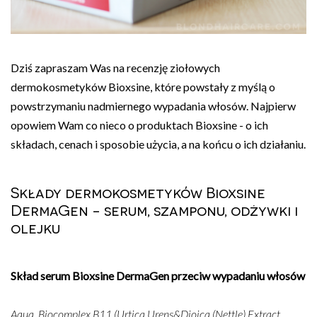
Dziś zapraszam Was na recenzję ziołowych
dermokosmetyków Bioxsine, które powstały z myślą o
powstrzymaniu nadmiernego wypadania włosów. Najpierw
opowiem Wam co nieco o produktach Bioxsine - o ich
składach, cenach i sposobie użycia, a na końcu o ich działaniu.
Składy dermokosmetyków Bioxsine
DermaGen - serum, szamponu, odżywki i
olejku
Skład serum Bioxsine DermaGen przeciw wypadaniu włosów
Aqua, Biocomplex B11
(Urtica Urens&Dioica
(Nettle) Extract,