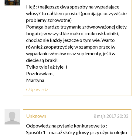
Hej! :) najlepsze dwa sposoby na wypadające
włosy? to całkiem proste! (pomijając oczywiście
problemy zdrowotne)
Pomaga bardzo trzymanie zrównoważonej diety,
bogatej w wszystkie makro i mikroskładniki,
chociaż nie każdy jeszcze o tym wie. Warto
również zaopatrzyć się w szampon przeciw
wypadaniu włosów oraz suplementy, jeśli w
diecie są braki!
Tylko tyle i aż tyle :)
Pozdrawiam,
Martyna
Odpowiedz
Unknown
8 maja 2017 20:33
Odpowiedz na pytanie konkursowe to :
Sposób 1 - masaż skóry głowy przy użyciu olejku