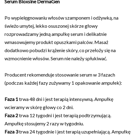
Serum
Bioxsine DermaGen
Po wypielęgnowaniu włosów szamponem i odżywką, na
świeżo umytej, lekko osuszonej skórze głowy
rozprowadzamy jedną ampułkę serum i delikatnie
wmasowujemy produkt opuszkami palców. Masaż
dodatkowo pobudzi krążenie skóry, co przełoży się na
wzmocnienie włosów. Serum nie należy spłukiwać.
Producent rekomenduje stosowanie serum w 3 fazach
(podczas każdej fazy zużywamy 1 opakowanie ampułek):
Faza 1
trwa 48 dni i jest terapią intensywną. Ampułkę
wcieramy w skórę głowy co 2 dni.
Faza 2
trwa 12 tygodni i jest terapią podtrzymującą.
Ampułkę stosujemy 2 razy w tygodniu.
Faza 3
trwa 24 tygodnie i jest terapią uzupełniającą. Ampułkę