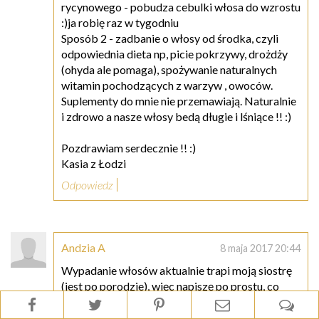
rycynowego - pobudza cebulki włosa do wzrostu
:)ja robię raz w tygodniu
Sposób 2 - zadbanie o włosy od środka, czyli
odpowiednia dieta np, picie pokrzywy, drożdży
(ohyda ale pomaga), spożywanie naturalnych
witamin pochodzących z warzyw , owoców.
Suplementy do mnie nie przemawiają. Naturalnie
i zdrowo a nasze włosy bedą długie i lśniące !! :)
Pozdrawiam serdecznie !! :)
Kasia z Łodzi
Odpowiedz
Andzia A
8 maja 2017 20:44
Wypadanie włosów aktualnie trapi moją siostrę
(jest po porodzie), więc napiszę po prostu, co
doradziłam jej ;) Po pierwsze zmiana diety -
bardzo ważne jest, by dostarczać organizmowi