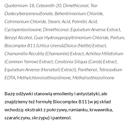
Quaternium-18, Ceteareth-20, Dimethiconol, Tea-
Dodecylbenzenesulfonate, Behentrimonium Chloride,
Cetrimonium Chloride, Stearic Acid, Palmitic Acid,
Cyclopentasiloxane, Dimethiconol, Equisetum Arvense Extract,
Benzyl Alcohol, Guar Hydroxypropyltrimonium Chloride, Parfum,
Biocomplex B11 (Urtica Urens&Dioica (Nettle) Extract,
Chamomilla Recutita (Chamomile) Extract, Achillea Millefolium
(Common Yarrow) Extract, Ceratonia Siliqua (Carob) Extract,
Equisetum Arvense (Horsetail) Extract), Panthenol, Tetrasodium
EDTA, Methylchloroisothiazolinone, Methylisothiazolinone
Bazę odżywki stanowią emolienty i antystatyki, ale
znajdziemy też formułę Biocomplex B11 (w jej skład
wchodzą: ekstrakt z pokrzywy, rumianku, krwawnika,
szarańczynu, skrzypu) i pantenol.