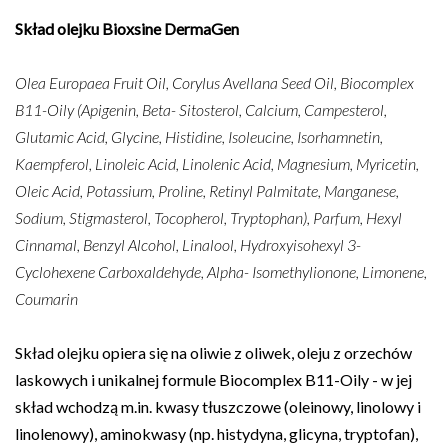
Skład olejku Bioxsine DermaGen
Olea Europaea Fruit Oil, Corylus Avellana Seed Oil, Biocomplex
B11-Oily (Apigenin, Beta- Sitosterol, Calcium, Campesterol,
Glutamic Acid, Glycine, Histidine, Isoleucine, Isorhamnetin,
Kaempferol, Linoleic Acid, Linolenic Acid, Magnesium, Myricetin,
Oleic Acid, Potassium, Proline, Retinyl Palmitate, Manganese,
Sodium, Stigmasterol, Tocopherol, Tryptophan), Parfum, Hexyl
Cinnamal, Benzyl Alcohol, Linalool, Hydroxyisohexyl 3-
Cyclohexene Carboxaldehyde, Alpha- Isomethylionone, Limonene,
Coumarin
Skład olejku opiera się na oliwie z oliwek, oleju z orzechów
laskowych i unikalnej formule Biocomplex B11-Oily - w jej
skład wchodzą m.in. kwasy tłuszczowe (oleinowy, linolowy i
linolenowy), aminokwasy (np. histydyna, glicyna, tryptofan),