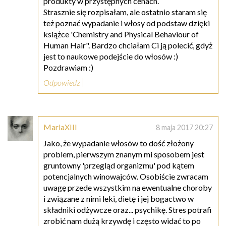
produkty w przystępnych cenach.
Strasznie się rozpisałam, ale ostatnio staram się
też poznać wypadanie i włosy od podstaw dzięki
książce 'Chemistry and Physical Behaviour of
Human Hair". Bardzo chciałam Ci ją polecić, gdyż
jest to naukowe podejście do włosów :)
Pozdrawiam :)
Odpowiedz
MarlaXIII
8 maja 2017 20:27
Jako, że wypadanie włosów to dość złożony
problem, pierwszym znanym mi sposobem jest
gruntowny 'przegląd organizmu' pod kątem
potencjalnych winowajców. Osobiście zwracam
uwagę przede wszystkim na ewentualne choroby
i związane z nimi leki, dietę i jej bogactwo w
składniki odżywcze oraz... psychikę. Stres potrafi
zrobić nam dużą krzywdę i często widać to po