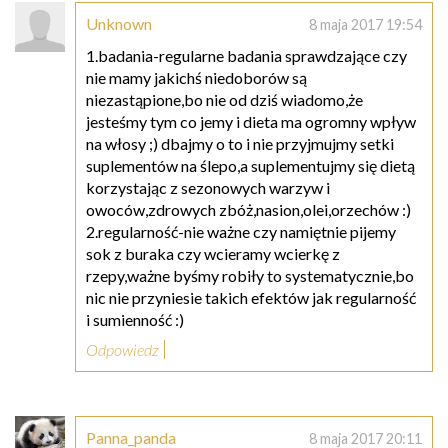
Unknown
8 maja 2017 19:54
1.badania-regularne badania sprawdzające czy
nie mamy jakichś niedoborów są
niezastąpione,bo nie od dziś wiadomo,że
jesteśmy tym co jemy i dieta ma ogromny wpływ
na włosy ;) dbajmy o to i nie przyjmujmy setki
suplementów na ślepo,a suplementujmy się dietą
korzystając z sezonowych warzyw i
owoców,zdrowych zbóż,nasion,olei,orzechów :)
2.regularność-nie ważne czy namiętnie pijemy
sok z buraka czy wcieramy wcierkę z
rzepy,ważne byśmy robiły to systematycznie,bo
nic nie przyniesie takich efektów jak regularność
i sumienność :)
Odpowiedz
Panna_panda
8 maja 2017 20:11