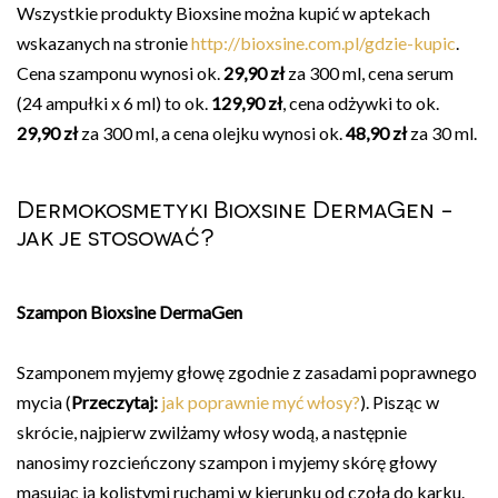
Wszystkie produkty Bioxsine można kupić w aptekach
wskazanych na stronie
http://bioxsine.com.pl/gdzie-kupic
.
Cena szamponu wynosi ok.
29,90 zł
za 300 ml, cena serum
(24 ampułki x 6 ml) to ok.
129,90 zł
, cena odżywki to ok.
29,90 zł
za 300 ml, a cena olejku wynosi ok.
48,90 zł
za 30 ml.
Dermokosmetyki Bioxsine DermaGen -
jak je stosować?
Szampon Bioxsine DermaGen
Szamponem myjemy głowę zgodnie z zasadami poprawnego
mycia (
Przeczytaj:
jak poprawnie myć włosy?
). Pisząc w
skrócie, najpierw zwilżamy włosy wodą, a następnie
nanosimy rozcieńczony szampon i myjemy skórę głowy
masując ją kolistymi ruchami w kierunku od czoła do karku.