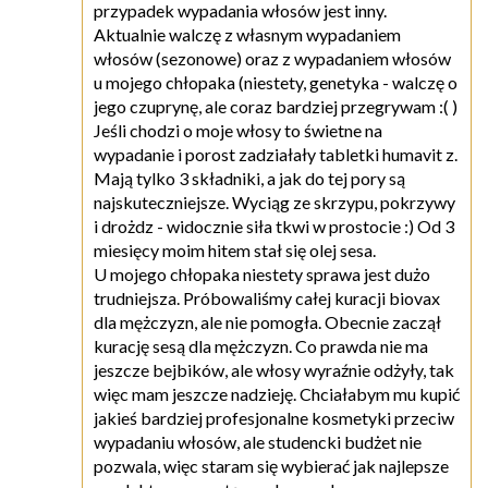
przypadek wypadania włosów jest inny.
Aktualnie walczę z własnym wypadaniem
włosów (sezonowe) oraz z wypadaniem włosów
u mojego chłopaka (niestety, genetyka - walczę o
jego czuprynę, ale coraz bardziej przegrywam :( )
Jeśli chodzi o moje włosy to świetne na
wypadanie i porost zadziałały tabletki humavit z.
Mają tylko 3 składniki, a jak do tej pory są
najskuteczniejsze. Wyciąg ze skrzypu, pokrzywy
i drożdz - widocznie siła tkwi w prostocie :) Od 3
miesięcy moim hitem stał się olej sesa.
U mojego chłopaka niestety sprawa jest dużo
trudniejsza. Próbowaliśmy całej kuracji biovax
dla mężczyzn, ale nie pomogła. Obecnie zaczął
kurację sesą dla mężczyzn. Co prawda nie ma
jeszcze bejbików, ale włosy wyraźnie odżyły, tak
więc mam jeszcze nadzieję. Chciałabym mu kupić
jakieś bardziej profesjonalne kosmetyki przeciw
wypadaniu włosów, ale studencki budżet nie
pozwala, więc staram się wybierać jak najlepsze