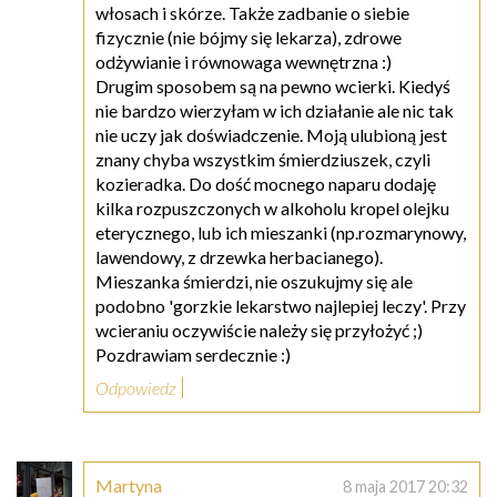
włosach i skórze. Także zadbanie o siebie
fizycznie (nie bójmy się lekarza), zdrowe
odżywianie i równowaga wewnętrzna :)
Drugim sposobem są na pewno wcierki. Kiedyś
nie bardzo wierzyłam w ich działanie ale nic tak
nie uczy jak doświadczenie. Moją ulubioną jest
znany chyba wszystkim śmierdziuszek, czyli
kozieradka. Do dość mocnego naparu dodaję
kilka rozpuszczonych w alkoholu kropel olejku
eterycznego, lub ich mieszanki (np.rozmarynowy,
lawendowy, z drzewka herbacianego).
Mieszanka śmierdzi, nie oszukujmy się ale
podobno 'gorzkie lekarstwo najlepiej leczy'. Przy
wcieraniu oczywiście należy się przyłożyć ;)
Pozdrawiam serdecznie :)
Odpowiedz
Martyna
8 maja 2017 20:32