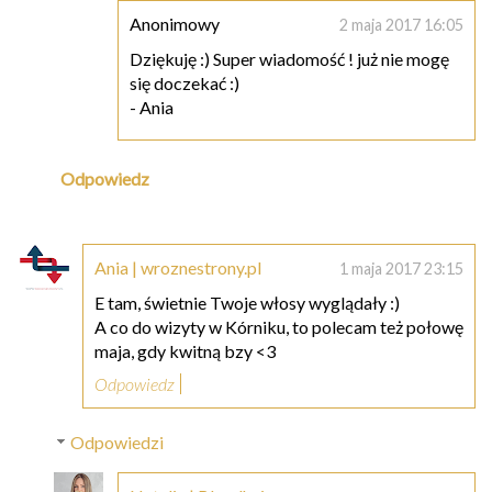
Anonimowy
2 maja 2017 16:05
Dziękuję :) Super wiadomość ! już nie mogę
się doczekać :)
- Ania
Odpowiedz
Ania | wroznestrony.pl
1 maja 2017 23:15
E tam, świetnie Twoje włosy wyglądały :)
A co do wizyty w Kórniku, to polecam też połowę
maja, gdy kwitną bzy <3
Odpowiedz
Odpowiedzi