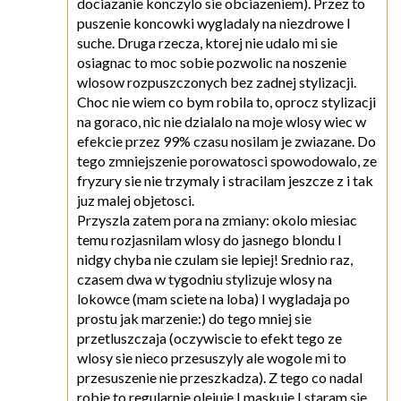
dociazanie konczylo sie obciazeniem). Przez to
puszenie koncowki wygladaly na niezdrowe I
suche. Druga rzecza, ktorej nie udalo mi sie
osiagnac to moc sobie pozwolic na noszenie
wlosow rozpuszczonych bez zadnej stylizacji.
Choc nie wiem co bym robila to, oprocz stylizacji
na goraco, nic nie dzialalo na moje wlosy wiec w
efekcie przez 99% czasu nosilam je zwiazane. Do
tego zmniejszenie porowatosci spowodowalo, ze
fryzury sie nie trzymaly i stracilam jeszcze z i tak
juz malej objetosci.
Przyszla zatem pora na zmiany: okolo miesiac
temu rozjasnilam wlosy do jasnego blondu I
nidgy chyba nie czulam sie lepiej! Srednio raz,
czasem dwa w tygodniu stylizuje wlosy na
lokowce (mam sciete na loba) I wygladaja po
prostu jak marzenie:) do tego mniej sie
przetluszczaja (oczywiscie to efekt tego ze
wlosy sie nieco przesuszyly ale wogole mi to
przesuszenie nie przeszkadza). Z tego co nadal
robie to regularnie olejuje I maskuje I staram sie