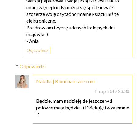
wersja papierowa Twojej książki? jeśli tak to
mniej więcej kiedy można się spodziewać?
szczerze wolę czytać normalne książki niż te
elektroniczne.
Pozdrawiam i życzę udanych kolejnych dni
majówki :)
- Ania
Odpowiedz
Odpowiedzi
Natalia | Blondhaircare.com
1 maja 2017 23:30
Będzie, mam nadzieję, że jeszcze w 1
połowie maja będzie. :) Dziękuję i wzajemnie
:*