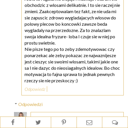
obchodzic z wlosami delikatnie. I to sie raczej nie
zmieni. Zaakceptowalam tez fakt, ze nie uda mi
sie zapuscic zdrowo wygladajacych wlosow do
polowy plecow bo koncowki zawsze beda
wygladaly na przerzedozne. Za to znalazlam
swoja idealna fryzure- loba I czuje sie w niej po
prostu swietnie.
Nie pisze tego po to zeby zdemotywowac czy
ponarzekac ale zeby pokazac ze najwaznijesze
jest cieszyc sie swoimi wlosami, takimi jakie one
sa I nie dazyc do nieosiagalnych idealow. Bo choc
motywacja to fajna sprawa to jednak pewnych
rzeczy sie nie przeskoczy :)
Odpowiedz
Odpowiedzi
Natalia | blondhaircare.com
2 maja 2017 22:09