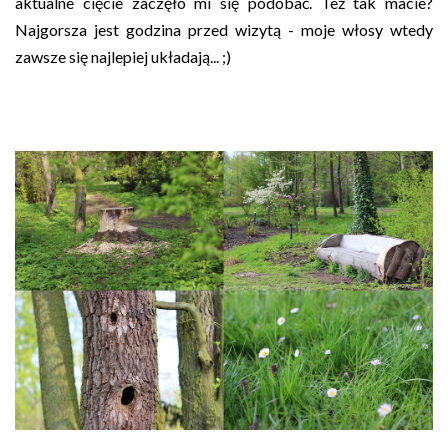
aktualne cięcie zaczęło mi się podobać. Też tak macie?
Najgorsza jest godzina przed wizytą - moje włosy wtedy
zawsze się najlepiej układają... ;)