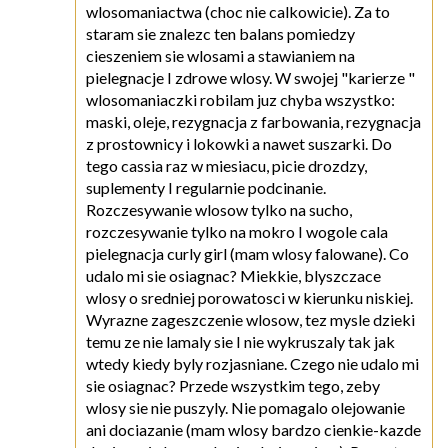
wlosomaniactwa (choc nie calkowicie). Za to
staram sie znalezc ten balans pomiedzy
cieszeniem sie wlosami a stawianiem na
pielegnacje I zdrowe wlosy. W swojej "karierze "
wlosomaniaczki robilam juz chyba wszystko:
maski, oleje, rezygnacja z farbowania, rezygnacja
z prostownicy i lokowki a nawet suszarki. Do
tego cassia raz w miesiacu, picie drozdzy,
suplementy I regularnie podcinanie.
Rozczesywanie wlosow tylko na sucho,
rozczesywanie tylko na mokro I wogole cala
pielegnacja curly girl (mam wlosy falowane). Co
udalo mi sie osiagnac? Miekkie, blyszczace
wlosy o sredniej porowatosci w kierunku niskiej.
Wyrazne zageszczenie wlosow, tez mysle dzieki
temu ze nie lamaly sie I nie wykruszaly tak jak
wtedy kiedy byly rozjasniane. Czego nie udalo mi
sie osiagnac? Przede wszystkim tego, zeby
wlosy sie nie puszyly. Nie pomagalo olejowanie
ani dociazanie (mam wlosy bardzo cienkie-kazde