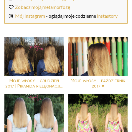
Zobacz moją metamorfozę
Mój Instagram
- oglądaj moje codzienne
Instastory
Moje włosy - grudzień
Moje włosy - październik
2017 | Piramida pielęgnacji...
2017 ♥