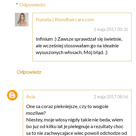
Odpowiedzi
Natalia | Blondhaircare.com
2 maja 2017 00:31
Infinium :) Zawsze sprawdzał się świetnie,
ale wcześniej stosowałam go na idealnie
wysuszonych włosach. Mój błąd. ;)
Odpowiedz
Asia
2 maja 2017 08:56
One sa coraz piekniejsze, czy to wogole
mozliwe?
Niestey, moje wlosy nigdy takie nie beda, wiem
bo juz od kilku lat je pielegnuje a rezultaty choc
sa to nie zachwycajace wiec powoli odchodze od