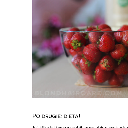
Po drugie: dieta!
Już kilka lat temu wyrobiłam w sobie nawyk zdro