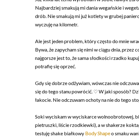
Najbardziej smakują mi dania wegańskie i wegetar
drób. Nie smakują mi już kotlety w grubej panierc
wyczuję na kilometr.
Ale jest jeden problem, który często do mnie wra
Bywa, że zapycham się nimi w ciągu dnia, przez c
najgorsze jest to, że sama słodkości rzadko kupuję
potrafię się oprzeć.
Gdy się dobrze odżywiam, wówczas nie odczuwam
się do tego stanu powrócić. ♡ W jaki sposób? D
łakocie. Nie odczuwam ochoty na nie do tego sto
Soki wyciskam w wyciskarce wolnoobrotowej, ble
pietruszki, liście rzodkiewki), a w shakerze kok
testuję shake białkowy
Body Shape
o smaku wani