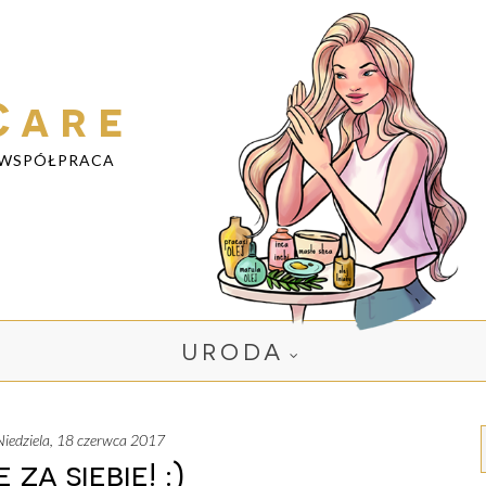
Care
WSPÓŁPRACA
URODA
niedziela, 18 czerwca 2017
 za siebie! :)