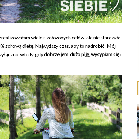
zrealizowałam wiele z założonych celów, ale nie starczyło
00% zdrową dietę. Najwyższy czas, aby to nadrobić! Mój
wyłącznie wtedy, gdy
dobrze jem
,
dużo piję
,
wysypiam się
i