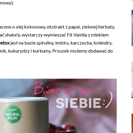
enowy).
ne o olej kokosowy, ekstrakt z papai, zielonej herbaty,
ać shake'a, wystarczy wymieszać Fit Vanilla z mlekiem
Detox
jest
na bazie spiruliny, imbiru, karczocha, kolendry,
sznik, kukurydzy i kurkumy. Proszek możemy dodawać do