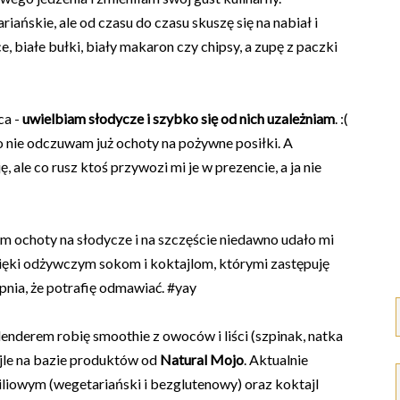
iańskie, ale od czasu do czasu skuszę się na nabiał i
e, białe bułki, biały makaron czy chipsy, a zupę z paczki
ca -
uwielbiam słodycze i szybko się od nich uzależniam
. :(
o nie odczuwam już ochoty na pożywne posiłki. A
, ale co rusz ktoś przywozi mi je w prezencie, a ja nie
 ochoty na słodycze i na szczęście niedawno udało mi
zięki odżywczym sokom i koktajlom, którymi zastępuję
pnia, że potrafię odmawiać. #yay
nderem robię smoothie z owoców i liści (szpinak, natka
tajle na bazie produktów od
Natural Mojo
. Aktualnie
liowym (wegetariański i bezglutenowy) oraz koktajl