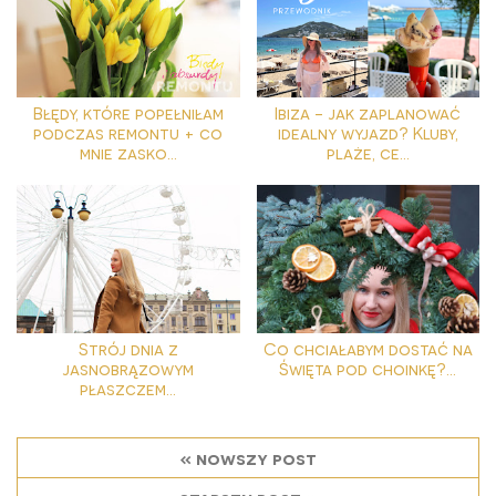
Błędy, które popełniłam
Ibiza - jak zaplanować
podczas remontu + co
idealny wyjazd? Kluby,
mnie zasko...
plaże, ce...
Strój dnia z
Co chciałabym dostać na
jasnobrązowym
Święta pod choinkę?...
płaszczem...
« nowszy post