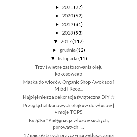
2021
(22)
►
2020
(52)
►
2019
(81)
►
2018
(93)
►
2017
(117)
▼
grudnia
(12)
►
listopada
(11)
▼
Trzy świetne zastosowania oleju
kokosowego
Maska do włosów Organic Shop Awokado i
Miód | Rece...
Najpiękniejsza dekoracja świąteczna DIY ☆
Przegląd silikonowych olejków do włosów |
+ moje TOP5
Książka "Pielęgnacja włosów suchych,
porowatych i ...
12 najczęstszych przyczyn przetłuszczania