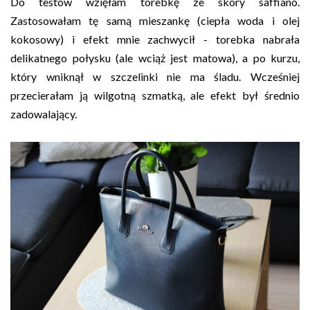
Do testów wzięłam torebkę ze skóry saffiano.
Zastosowałam tę samą mieszankę (ciepła woda i olej
kokosowy) i efekt mnie zachwycił - torebka nabrała
delikatnego połysku (ale wciąż jest matowa), a po kurzu,
który wniknął w szczelinki nie ma śladu. Wcześniej
przecierałam ją wilgotną szmatką, ale efekt był średnio
zadowalający.