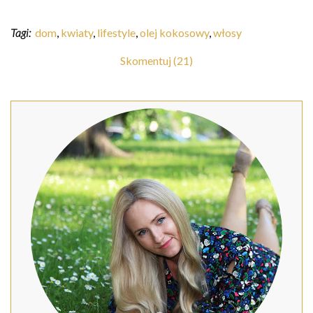
Tagi:
dom
,
kwiaty
,
lifestyle
,
olej kokosowy
,
włosy
Skomentuj (21)