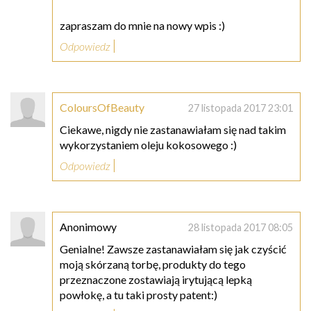
zapraszam do mnie na nowy wpis :)
Odpowiedz
ColoursOfBeauty
27 listopada 2017 23:01
Ciekawe, nigdy nie zastanawiałam się nad takim
wykorzystaniem oleju kokosowego :)
Odpowiedz
Anonimowy
28 listopada 2017 08:05
Genialne! Zawsze zastanawiałam się jak czyścić
moją skórzaną torbę, produkty do tego
przeznaczone zostawiają irytującą lepką
powłokę, a tu taki prosty patent:)