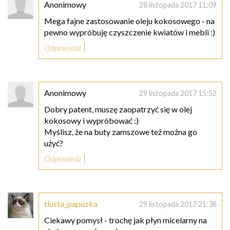
Anonimowy
28 listopada 2017 11:09
Mega fajne zastosowanie oleju kokosowego - na
pewno wypróbuję czyszczenie kwiatów i mebli :)
Odpowiedz
Anonimowy
29 listopada 2017 15:52
Dobry patent, muszę zaopatrzyć się w olej
kokosowy i wypróbować :)
Myślisz, że na buty zamszowe też można go
użyć?
Odpowiedz
tlusta_papuzka
29 listopada 2017 21:38
Ciekawy pomysł - trochę jak płyn micelarny na