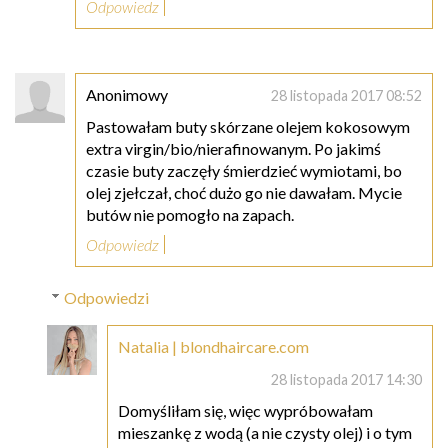
Odpowiedz
Anonimowy
28 listopada 2017 08:52
Pastowałam buty skórzane olejem kokosowym
extra virgin/bio/nierafinowanym. Po jakimś
czasie buty zaczęły śmierdzieć wymiotami, bo
olej zjełczał, choć dużo go nie dawałam. Mycie
butów nie pomogło na zapach.
Odpowiedz
Odpowiedzi
Natalia | blondhaircare.com
28 listopada 2017 14:30
Domyśliłam się, więc wypróbowałam
mieszankę z wodą (a nie czysty olej) i o tym