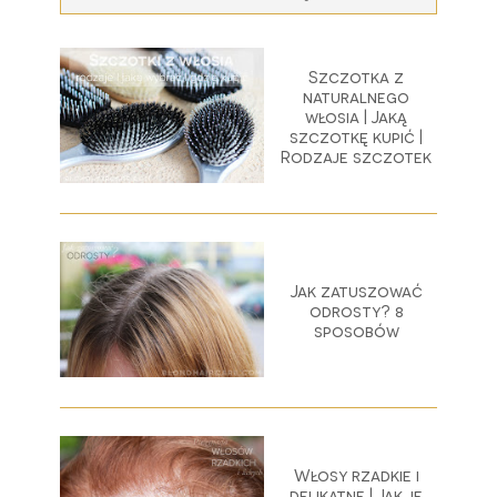
Szczotka z
naturalnego
włosia | Jaką
szczotkę kupić |
Rodzaje szczotek
Jak zatuszować
odrosty? 8
sposobów
Włosy rzadkie i
delikatne | Jak je