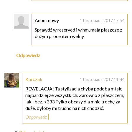
Anonimowy
11 listopada 2017 17:54
Sprawdź w reserved i w hm, maja płaszcze z
dużym procentem wełny
Odpowiedz
Kurczak
11 listopada 2017 11:44
REWELACJA! Ta stylizacja chyba podoba mi się
najbardziej ze wszystkich. Zarówno z płaszczem,
jak i bez. <333 Tylko obcasy dla mnie trochę za
duże, byłoby mi trudno na nich chodzić.
Odpowiedz