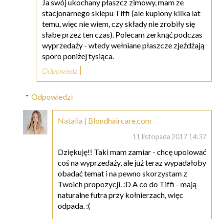
Ja swój ukochany płaszcz zimowy, mam ze
stacjonarnego sklepu Tiffi (ale kupiony kilka lat
temu, więc nie wiem, czy składy nie zrobiły się
słabe przez ten czas). Polecam zerknąć podczas
wyprzedaży - wtedy wełniane płaszcze zjeżdżają
sporo poniżej tysiąca.
Odpowiedz
Odpowiedzi
Natalia | Blondhaircare.com
11 listopada 2017 14:37
Dziękuję!! Taki mam zamiar - chcę upolować
coś na wyprzedaży, ale już teraz wypadałoby
obadać temat i na pewno skorzystam z
Twoich propozycji. :D A co do Tiffi - mają
naturalne futra przy kołnierzach, więc
odpada. :(