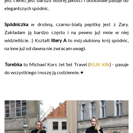
jest cienki, jest bardzo dobrej jakości i doskonale pasuje do
elegantszych spódnic.
Spódniczka
w drobną, czarno-białą pepitkę jest z Zary.
Zakładam ją bardzo często i na pewno już mnie w niej
widzieliście. :) Kształt
litery A
to mój ulubiony krój spódnic,
na inne już od dawna nie zwracam uwagi.
Torebka
to Michael Kors Jet Set Travel (
KLIK klik
) - pasuje
do wszystkiego i noszę ją codziennie. ♥