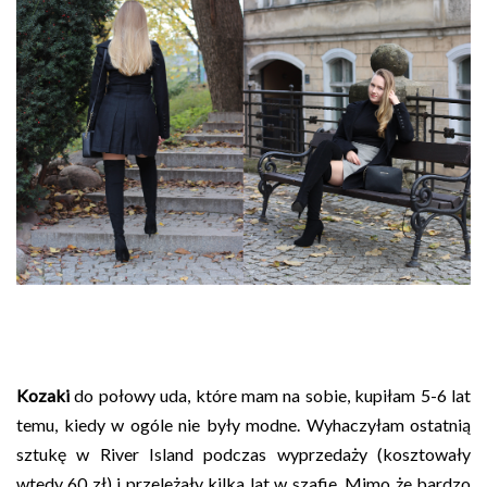
Kozaki
do połowy uda, które mam na sobie, kupiłam 5-6 lat
temu, kiedy w ogóle nie były modne. Wyhaczyłam ostatnią
sztukę w River Island podczas wyprzedaży (kosztowały
wtedy 60 zł) i przeleżały kilka lat w szafie. Mimo że bardzo