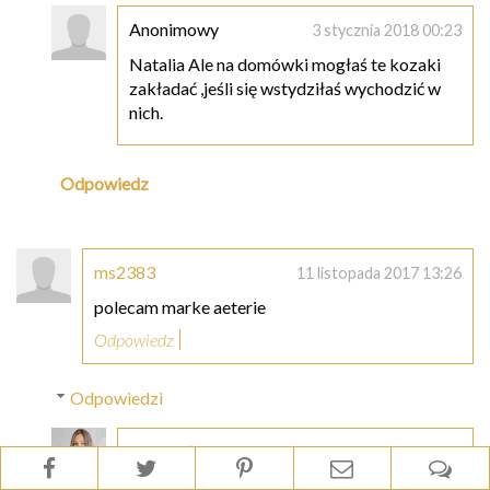
Anonimowy
3 stycznia 2018 00:23
Natalia Ale na domówki mogłaś te kozaki
zakładać ,jeśli się wstydziłaś wychodzić w
nich.
Odpowiedz
ms2383
11 listopada 2017 13:26
polecam marke aeterie
Odpowiedz
Odpowiedzi
Natalia | Blondhaircare.com
11 listopada 2017 14:41