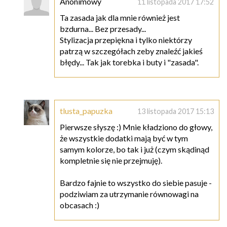
Anonimowy
11 listopada 2017 17:52
Ta zasada jak dla mnie również jest
bzdurna... Bez przesady...
Stylizacja przepiękna i tylko niektórzy
patrzą w szczegółach zeby znaleźć jakieś
błędy... Tak jak torebka i buty i "zasada".
tlusta_papuzka
13 listopada 2017 15:13
Pierwsze słyszę :) Mnie kładziono do głowy,
że wszystkie dodatki mają być w tym
samym kolorze, bo tak i już (czym skądinąd
kompletnie się nie przejmuję).
Bardzo fajnie to wszystko do siebie pasuje -
podziwiam za utrzymanie równowagi na
obcasach :)