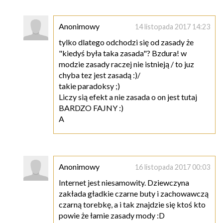
Anonimowy
14 listopada 2017 14:23
tylko dlatego odchodzi się od zasady że
"kiedyś była taka zasada"? Bzdura! w
modzie zasady raczej nie istnieją / to juz
chyba tez jest zasadą :)/
takie paradoksy ;)
Liczy sią efekt a nie zasada o on jest tutaj
BARDZO FAJNY :)
A
Anonimowy
16 listopada 2017 00:03
Internet jest niesamowity. Dziewczyna
zakłada gładkie czarne buty i zachowawczą
czarną torebkę, a i tak znajdzie się ktoś kto
powie że łamie zasady mody :D