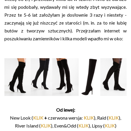
mi się podobały, wydawały mi się wtedy zbyt wyzywające.
Przez te 5-6 lat założyłam je dosłownie 3 razy i niestety -
zaczynają się już niszczyć ze starości (m. in. za to nie lubię
butów z tworzyw sztucznych). Przejrzałam internet w
poszukiwaniu zamienników i kilka modeli wpadło mi w oko:
Od lewej:
New Look (
KLIK
+
czerwona wersja:
KLIK
), Raid (
KLIK
),
River Island (
KLIK
), Even&Odd (
KLIK
), Lipsy (
KLIK
)