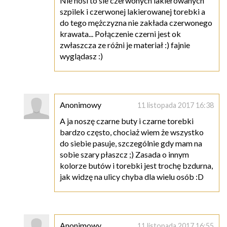
Nie nosi to sie czerwonych lakierowanych
szpilek i czerwonej lakierowanej torebki a
do tego mężczyzna nie zakłada czerwonego
krawata... Połączenie czerni jest ok
zwłaszcza ze różni je materiał :) fajnie
wyglądasz :)
Anonimowy
11 listopada 2017 16:38
A ja noszę czarne buty i czarne torebki
bardzo często, chociaż wiem że wszystko
do siebie pasuje, szczególnie gdy mam na
sobie szary płaszcz ;) Zasada o innym
kolorze butów i torebki jest trochę bzdurna,
jak widzę na ulicy chyba dla wielu osób :D
Anonimowy
11 listopada 2017 16:55