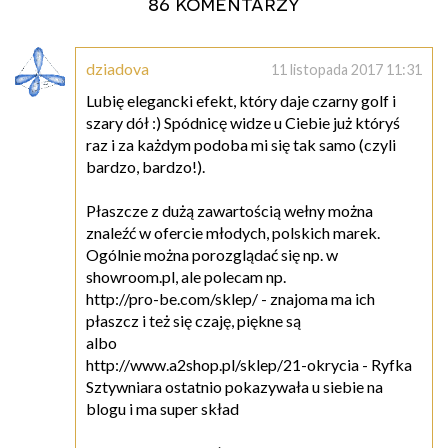
86 komentarzy
dziadova
11 listopada 2017 11:31
Lubię elegancki efekt, który daje czarny golf i
szary dół :) Spódnicę widze u Ciebie już któryś
raz i za każdym podoba mi się tak samo (czyli
bardzo, bardzo!).
Płaszcze z dużą zawartością wełny można
znaleźć w ofercie młodych, polskich marek.
Ogólnie można porozglądać się np. w
showroom.pl, ale polecam np.
http://pro-be.com/sklep/ - znajoma ma ich
płaszcz i też się czaję, piękne są
albo
http://www.a2shop.pl/sklep/21-okrycia - Ryfka
Sztywniara ostatnio pokazywała u siebie na
blogu i ma super skład