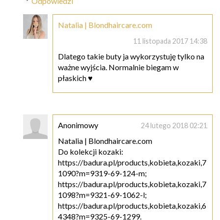
Odpowiedzi
Natalia | Blondhaircare.com
11 listopada 2017 14:38
Dlatego takie buty ja wykorzystuję tylko na
ważne wyjścia. Normalnie biegam w
płaskich ♥
Anonimowy
24 lutego 2018 02:21
Natalia | Blondhaircare.com
Do kolekcji kozaki:
https://badura.pl/products,kobieta,kozaki,7
1090?m=9319-69-124-m;
https://badura.pl/products,kobieta,kozaki,7
1098?m=9321-69-1062-l;
https://badura.pl/products,kobieta,kozaki,6
4348?m=9325-69-1299.