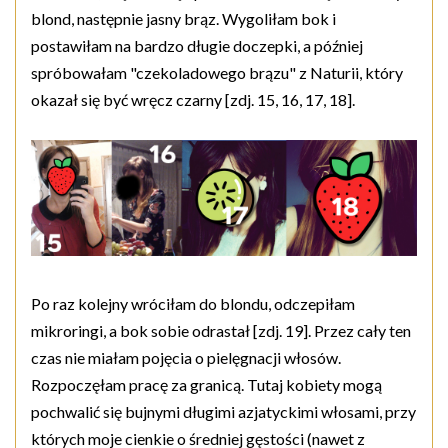
blond, następnie jasny brąz. Wygoliłam bok i
postawiłam na bardzo długie doczepki, a później
spróbowałam "czekoladowego brązu" z Naturii, który
okazał się być wręcz czarny [zdj. 15, 16, 17, 18].
Po raz kolejny wróciłam do blondu, odczepiłam
mikroringi, a bok sobie odrastał [zdj. 19]. Przez cały ten
czas nie miałam pojęcia o pielęgnacji włosów.
Rozpoczęłam pracę za granicą. Tutaj kobiety mogą
pochwalić się bujnymi długimi azjatyckimi włosami, przy
których moje cienkie o średniej gęstości (nawet z