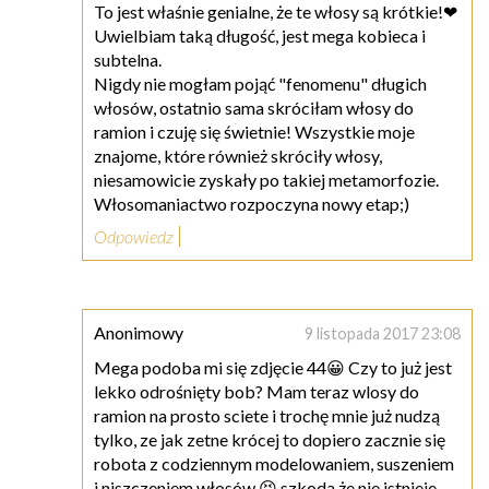
To jest właśnie genialne, że te włosy są krótkie!❤
Uwielbiam taką długość, jest mega kobieca i
subtelna.
Nigdy nie mogłam pojąć "fenomenu" długich
włosów, ostatnio sama skróciłam włosy do
ramion i czuję się świetnie! Wszystkie moje
znajome, które również skróciły włosy,
niesamowicie zyskały po takiej metamorfozie.
Włosomaniactwo rozpoczyna nowy etap;)
Odpowiedz
Anonimowy
9 listopada 2017 23:08
Mega podoba mi się zdjęcie 44😀 Czy to już jest
lekko odrośnięty bob? Mam teraz wlosy do
ramion na prosto sciete i trochę mnie już nudzą
tylko, ze jak zetne krócej to dopiero zacznie się
robota z codziennym modelowaniem, suszeniem
i niszczeniem włosów 😣 szkoda że nie istnieje