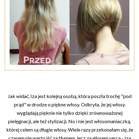
Jak widać, Iza jest kolejną osobą, która poszła trochę "pod
prąd" w drodze o piękne włosy. Odkryła, że jej włosy
wyglądają pięknie nie tylko dzięki zrównoważonej
pielęgnacji, ale też stylizacji. No i nie jest włosomaniaczką,
której celem są długie włosy. Wiele razy przekonałam się, że
czasem nie warto iść za tłumem, lecz za głosem serca - Iza