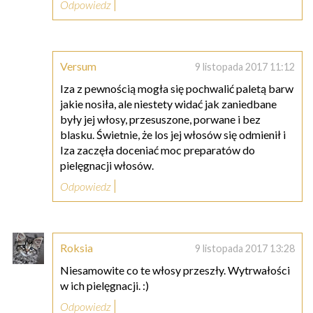
Odpowiedz
Versum
9 listopada 2017 11:12
Iza z pewnością mogła się pochwalić paletą barw
jakie nosiła, ale niestety widać jak zaniedbane
były jej włosy, przesuszone, porwane i bez
blasku. Świetnie, że los jej włosów się odmienił i
Iza zaczęła doceniać moc preparatów do
pielęgnacji włosów.
Odpowiedz
Roksia
9 listopada 2017 13:28
Niesamowite co te włosy przeszły. Wytrwałości
w ich pielęgnacji. :)
Odpowiedz