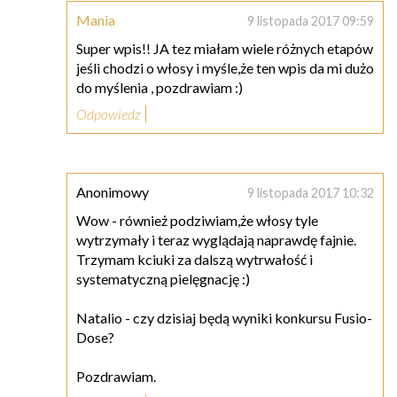
Mania
9 listopada 2017 09:59
Super wpis!! JA tez miałam wiele różnych etapów
jeśli chodzi o włosy i myśle,że ten wpis da mi dużo
do myślenia , pozdrawiam :)
Odpowiedz
Anonimowy
9 listopada 2017 10:32
Wow - również podziwiam,że włosy tyle
wytrzymały i teraz wyglądają naprawdę fajnie.
Trzymam kciuki za dalszą wytrwałość i
systematyczną pielęgnację :)
Natalio - czy dzisiaj będą wyniki konkursu Fusio-
Dose?
Pozdrawiam.