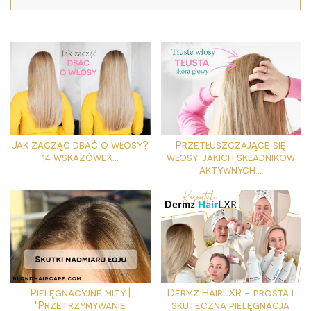
Jak zacząć dbać o włosy?
Przetłuszczające się
14 wskazówek...
włosy: jakich składników
aktywnych...
Pielęgnacyjne mity |
Dermz HairLXR - prosta i
"Przetrzymywanie
skuteczna pielęgnacja