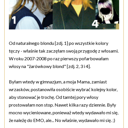
Od naturalnego blondu [zdj. 1] po wszystkie kolory
tęczy - właśnie tak zaczęłam swoją przygodę z włosami.
W roku 2007-2008 po raz pierwszy pofarbowałam
włosy na "żarówkowy blond" [zdj. 2, 3 i 4].
Byłam wtedy w gimnazjum, a moja Mama, zamiast
wrzasków, postanowiła osobiście wybrać kolejny kolor,
aby stonować je trochę. Od tamtej pory włosy
prostowałam non stop. Nawet kilka razy dziennie. Były
mocno wycieniowane, ponieważ wtedy wydawało mi się,
że należę do EMO, ale... No właśnie, wydawało mi się. ;)