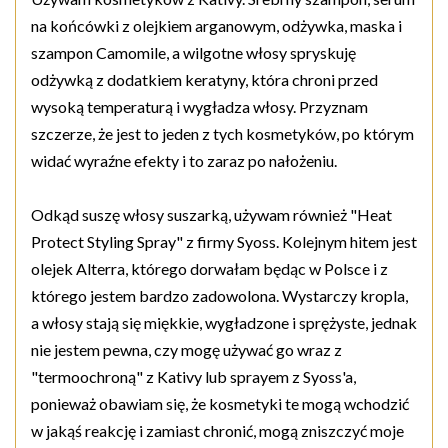
na końcówki z olejkiem arganowym, odżywka, maska i
szampon Camomile, a wilgotne włosy spryskuję
odżywką z dodatkiem keratyny, która chroni przed
wysoką temperaturą i wygładza włosy. Przyznam
szczerze, że jest to jeden z tych kosmetyków, po którym
widać wyraźne efekty i to zaraz po nałożeniu.
Odkąd suszę włosy suszarką, używam również "Heat
Protect Styling Spray" z firmy Syoss. Kolejnym hitem jest
olejek Alterra, którego dorwałam będąc w Polsce i z
którego jestem bardzo zadowolona. Wystarczy kropla,
a włosy stają się miękkie, wygładzone i sprężyste, jednak
nie jestem pewna, czy mogę używać go wraz z
"termoochroną" z Kativy lub sprayem z Syoss'a,
ponieważ obawiam się, że kosmetyki te mogą wchodzić
w jakąś reakcję i zamiast chronić, mogą zniszczyć moje