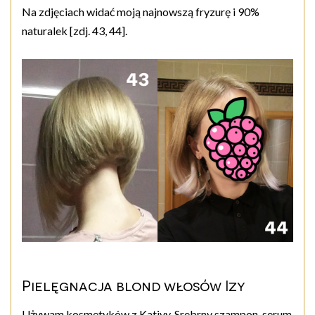
Na zdjęciach widać moją najnowszą fryzurę i 90%
naturalek [zdj. 43, 44].
Pielęgnacja blond włosów Izy
Używam kosmetyków z Kativy. Srebrny szampon, serum