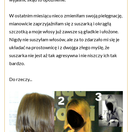
W ostatnim miesiącu nieco zmieniłam swoją pielęgnację,
mianowicie zaprzyjaźniłam się z suszarką i okrągłą
szczotką a moje włosy już zawsze są gładkie i ułożone.
Nigdy nie suszyłam włosów, ale za to zdarzało mi się je
układać na prostownicę i z dwojga złego myślę, że
suszarka nie jest aż tak agresywna i nie niszczy ich tak
bardzo.
Do rzeczy...