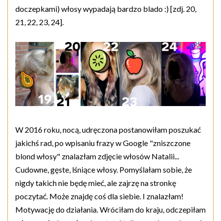
doczepkami) włosy wypadają bardzo blado :) [zdj. 20,
21, 22, 23, 24].
W 2016 roku, nocą, udręczona postanowiłam poszukać
jakichś rad, po wpisaniu frazy w Google "zniszczone
blond włosy" znalazłam zdjęcie włosów Natalii...
Cudowne, gęste, lśniące włosy. Pomyślałam sobie, że
nigdy takich nie będę mieć, ale zajrzę na stronkę
poczytać. Może znajdę coś dla siebie. I znalazłam!
Motywację do działania. Wróciłam do kraju, odczepiłam