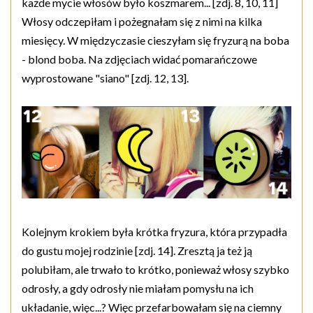
każde mycie włosów było koszmarem... [zdj. 8, 10, 11]
Włosy odczepiłam i pożegnałam się z nimi na kilka
miesięcy. W międzyczasie cieszyłam się fryzurą na boba
- blond boba. Na zdjęciach widać pomarańczowe
wyprostowane "siano" [zdj. 12, 13].
Kolejnym krokiem była krótka fryzura, która przypadła
do gustu mojej rodzinie [zdj. 14]. Zresztą ja też ją
polubiłam, ale trwało to krótko, ponieważ włosy szybko
odrosły, a gdy odrosły nie miałam pomysłu na ich
układanie, więc...? Więc przefarbowałam się na ciemny