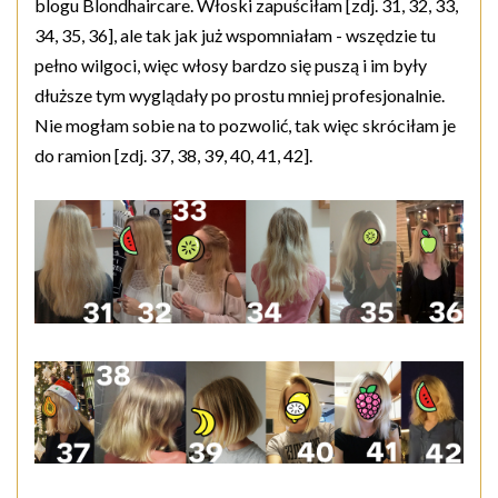
blogu Blondhaircare. Włoski zapuściłam [zdj. 31, 32, 33,
34, 35, 36], ale tak jak już wspomniałam - wszędzie tu
pełno wilgoci, więc włosy bardzo się puszą i im były
dłuższe tym wyglądały po prostu mniej profesjonalnie.
Nie mogłam sobie na to pozwolić, tak więc skróciłam je
do ramion [zdj. 37, 38, 39, 40, 41, 42].