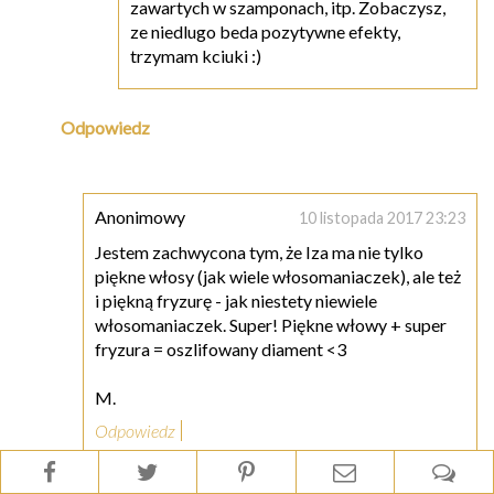
zawartych w szamponach, itp. Zobaczysz,
ze niedlugo beda pozytywne efekty,
trzymam kciuki :)
Odpowiedz
Anonimowy
10 listopada 2017 23:23
Jestem zachwycona tym, że Iza ma nie tylko
piękne włosy (jak wiele włosomaniaczek), ale też
i piękną fryzurę - jak niestety niewiele
włosomaniaczek. Super! Piękne włowy + super
fryzura = oszlifowany diament <3
M.
Odpowiedz