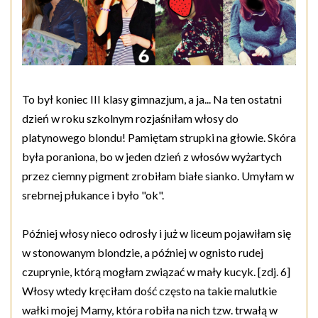
To był koniec III klasy gimnazjum, a ja... Na ten ostatni
dzień w roku szkolnym rozjaśniłam włosy do
platynowego blondu! Pamiętam strupki na głowie. Skóra
była poraniona, bo w jeden dzień z włosów wyżartych
przez ciemny pigment zrobiłam białe sianko. Umyłam w
srebrnej płukance i było "ok".
Później włosy nieco odrosły i już w liceum pojawiłam się
w stonowanym blondzie, a później w ognisto rudej
czuprynie, którą mogłam związać w mały kucyk. [zdj. 6]
Włosy wtedy kręciłam dość często na takie malutkie
wałki mojej Mamy, która robiła na nich tzw. trwałą w