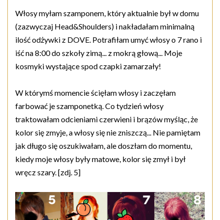
Włosy myłam szamponem, który aktualnie był w domu
(zazwyczaj Head&Shoulders) i nakładałam minimalną
ilość odżywki z DOVE. Potrafiłam umyć włosy o 7 rano i
iść na 8:00 do szkoły zimą... z mokrą głową... Moje
kosmyki wystające spod czapki zamarzały!
W którymś momencie ścięłam włosy i zaczęłam
farbować je szamponetką. Co tydzień włosy
traktowałam odcieniami czerwieni i brązów myśląc, że
kolor się zmyje, a włosy się nie zniszczą... Nie pamiętam
jak długo się oszukiwałam, ale doszłam do momentu,
kiedy moje włosy były matowe, kolor się zmył i był
wręcz szary. [zdj. 5]