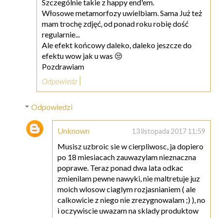
Szczególnie takie z happy end'em.
Włosowe metamorfozy uwielbiam. Sama Już też
mam trochę zdjęć, od ponad roku robię dość
regularnie...
Ale efekt końcowy daleko, daleko jeszcze do
efektu wow jak u was 😒
Pozdrawiam
Odpowiedz
Odpowiedzi
Unknown
13 listopada 2017 11:59
Musisz uzbroic sie w cierpliwosc, ja dopiero
po 18 miesiacach zauwazylam nieznaczna
poprawe. Teraz ponad dwa lata odkac
zmienilam pewne nawyki, nie maltretuje juz
moich wlosow ciaglym rozjasnianiem ( ale
calkowicie z niego nie zrezygnowalam ;) ), no
i oczywiscie uwazam na sklady produktow