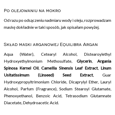
Po olejowaniu na mokro
Od razu po odsączeniu nadmiaru wody i oleju, rozprowadzam
maskę dokładnie w taki sposób, jak opisałam powyżej.
Skład maski arganowej Equilibra Argan
Aqua (Water), Cetearyl Alcohol, Distearoylethyl
Hydroxyethylmonium Methosulfate,
Glycerin
,
Argania
Spinosa Kernel Oil
,
Camellia Sinensis Leaf Extract
,
Linum
Usitatissimum (Linseed) Seed Extract
, Guar
Hydroxypropyltrimonium Chloride, Dicaprylyl Ether, Lauryl
Alcohol, Parfum (Fragrance), Sodium Stearoyl Glutamate,
Phenoxyethanol, Benzoic Acid, Tetrasodium Glutamnate
Diacetate, Dehydroacetic Acid.