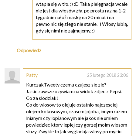
wtapia się w tło. ;) :D Taka pielęgnacja wcale
nie jest dla włosów zła, po prostu raz na 1-2
tygodnie nałóż maskę na 20 minut i na
pewno nic się złego nie stanie. :) Włosy lubią,
gdy się nimi nie zajmujemy. :)
Odpowiedz
Patty
25 lutego 2018 23:06
KurczakTweety czemu czujesz sie zle?
Ja sie zawsze ozywiam na widok zdjec z Pepsi.
Co za slodziak!
Co do wlosow to olejuje ostatnio najczesciej
olejem kokosowym, czasem jojoba, innym razem
lnianym czy lopianowym ale jakos nie umiem
powiedziec ktory lepiej czy gorzej moim wlosom
sluzy. Zwykle to jak wygladaja wlosy po myciu