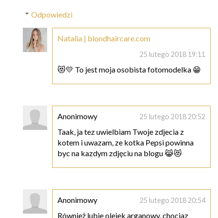
Odpowiedzi
Natalia | blondhaircare.com
25 lutego 2018 19:11
😻💛 To jest moja osobista fotomodelka 😁
Anonimowy
25 lutego 2018 20:52
Taak, ja tez uwielbiam Twoje zdjecia z
kotem i uwazam, ze kotka Pepsi powinna
byc na kazdym zdjęciu na blogu 😹😻
Anonimowy
25 lutego 2018 20:54
Również lubie olejek arganowy, chociaz