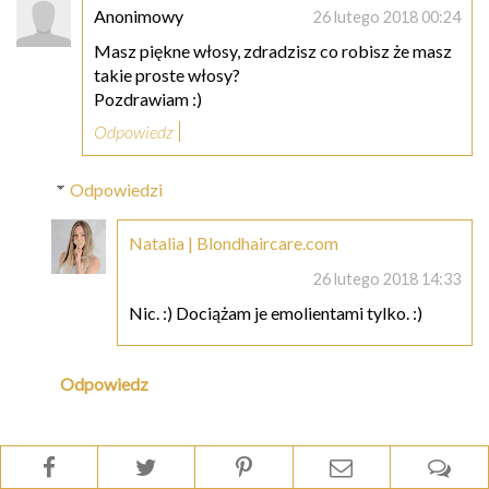
Anonimowy
26 lutego 2018 00:24
Masz piękne włosy, zdradzisz co robisz że masz
takie proste włosy?
Pozdrawiam :)
Odpowiedz
Odpowiedzi
Natalia | Blondhaircare.com
26 lutego 2018 14:33
Nic. :) Dociążam je emolientami tylko. :)
Odpowiedz
Klaudia
26 lutego 2018 01:48