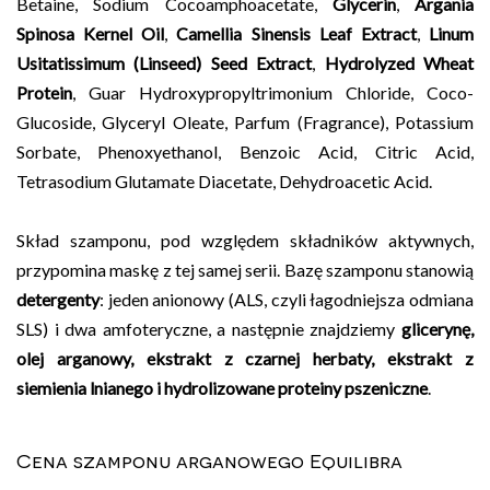
Betaine, Sodium Cocoamphoacetate,
Glycerin
,
Argania
Spinosa Kernel Oil
,
Camellia Sinensis Leaf Extract
,
Linum
Usitatissimum (Linseed) Seed Extract
,
Hydrolyzed Wheat
Protein
, Guar Hydroxypropyltrimonium Chloride, Coco-
Glucoside, Glyceryl Oleate, Parfum (Fragrance), Potassium
Sorbate, Phenoxyethanol, Benzoic Acid, Citric Acid,
Tetrasodium Glutamate Diacetate, Dehydroacetic Acid.
Skład szamponu, pod względem składników aktywnych,
przypomina maskę z tej samej serii. Bazę szamponu stanowią
detergenty
: jeden anionowy (ALS, czyli łagodniejsza odmiana
SLS) i dwa amfoteryczne, a następnie znajdziemy
glicerynę,
olej arganowy, ekstrakt z czarnej herbaty, ekstrakt z
siemienia lnianego i hydrolizowane proteiny pszeniczne
.
Cena szamponu arganowego Equilibra