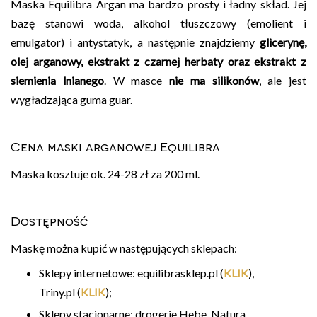
Maska Equilibra Argan ma bardzo prosty i ładny skład. Jej
bazę stanowi woda, alkohol tłuszczowy (emolient i
emulgator) i antystatyk, a następnie znajdziemy
glicerynę,
olej arganowy, ekstrakt z czarnej herbaty oraz ekstrakt z
siemienia lnianego
. W masce
nie ma silikonów
, ale jest
wygładzająca guma guar.
Cena maski arganowej Equilibra
Maska kosztuje ok. 24-28 zł za 200 ml.
Dostępność
Maskę można kupić w następujących sklepach:
Sklepy internetowe: equilibrasklep.pl (
KLIK
),
Triny.pl (
KLIK
);
Sklepy stacjonarne: drogerie Hebe, Natura,