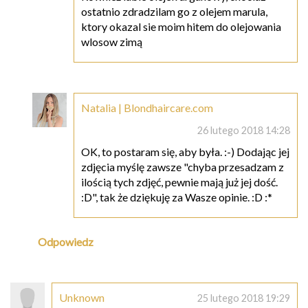
ostatnio zdradzilam go z olejem marula,
ktory okazal sie moim hitem do olejowania
wlosow zimą
Natalia | Blondhaircare.com
26 lutego 2018 14:28
OK, to postaram się, aby była. :-) Dodając jej
zdjęcia myślę zawsze "chyba przesadzam z
ilością tych zdjęć, pewnie mają już jej dość.
:D", tak że dziękuję za Wasze opinie. :D :*
Odpowiedz
Unknown
25 lutego 2018 19:29