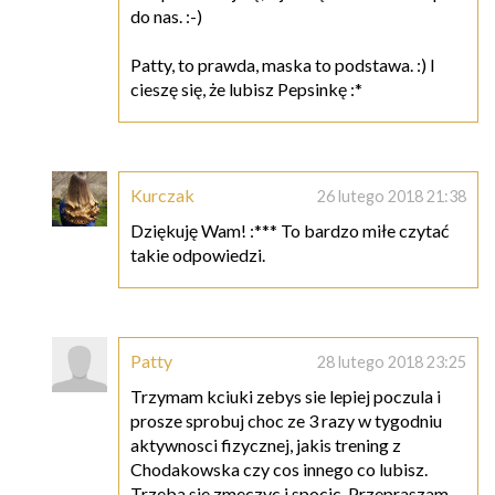
do nas. :-)
Patty, to prawda, maska to podstawa. :) I
cieszę się, że lubisz Pepsinkę :*
Kurczak
26 lutego 2018 21:38
Dziękuję Wam! :*** To bardzo miłe czytać
takie odpowiedzi.
Patty
28 lutego 2018 23:25
Trzymam kciuki zebys sie lepiej poczula i
prosze sprobuj choc ze 3 razy w tygodniu
aktywnosci fizycznej, jakis trening z
Chodakowska czy cos innego co lubisz.
Trzeba sie zmeczyc i spocic. Przepraszam