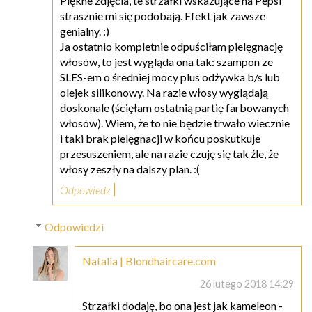
Piękne zdjęcia, te strzałki wskazujące na Pepsi
strasznie mi się podobają. Efekt jak zawsze
genialny. :)
Ja ostatnio kompletnie odpuściłam pielęgnację
włosów, to jest wygląda ona tak: szampon ze
SLES-em o średniej mocy plus odżywka b/s lub
olejek silikonowy. Na razie włosy wyglądają
doskonale (ścięłam ostatnią partię farbowanych
włosów). Wiem, że to nie będzie trwało wiecznie
i taki brak pielęgnacji w końcu poskutkuje
przesuszeniem, ale na razie czuję się tak źle, że
włosy zeszły na dalszy plan. :(
Odpowiedz
Odpowiedzi
Natalia | Blondhaircare.com
26 lutego 2018 14:29
Strzałki dodaję, bo ona jest jak kameleon -