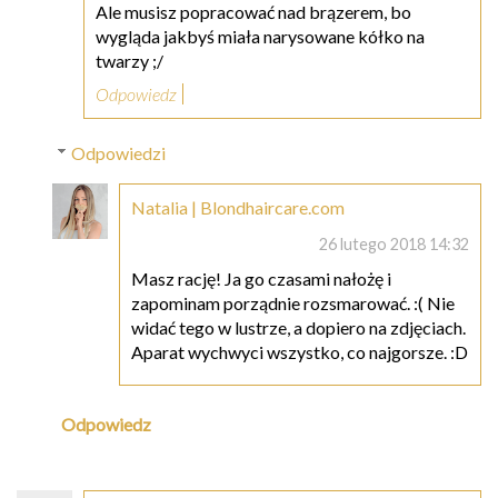
Ale musisz popracować nad brązerem, bo
wygląda jakbyś miała narysowane kółko na
twarzy ;/
Odpowiedz
Odpowiedzi
Natalia | Blondhaircare.com
26 lutego 2018 14:32
Masz rację! Ja go czasami nałożę i
zapominam porządnie rozsmarować. :( Nie
widać tego w lustrze, a dopiero na zdjęciach.
Aparat wychwyci wszystko, co najgorsze. :D
Odpowiedz