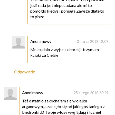
jesli rada jest niepozadana ale mi to
pomoglo kiedys i pomaga Zawsze dlatego
to pisze.
Anonimowy
3 marca 2018 18:09
Mnie udalo z wyjsc z depresji, trzymam
kciuki za Ciebie
Odpowiedz
Anonimowy
25 lutego 2018 23:29
Też ostatnio zakochałam się w olejku
arganowym, a zaczęło się od jakiegoś taniego z
biedronki ;D Twoje włosy wyglądają ślicznie!