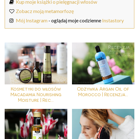
Kup moje książki o pielęgnacji włosów
Zobacz moją metamorfozę
Mój Instagram
- oglądaj moje codzienne
Instastory
Kosmetyki do włosów
Odżywka Argan Oil of
Macadamia Nourishing
Morocco | Recenzja...
Moisture | Rec...