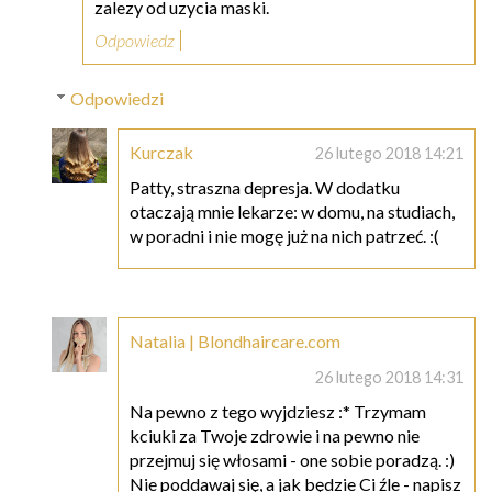
zalezy od uzycia maski.
Odpowiedz
Odpowiedzi
Kurczak
26 lutego 2018 14:21
Patty, straszna depresja. W dodatku
otaczają mnie lekarze: w domu, na studiach,
w poradni i nie mogę już na nich patrzeć. :(
Natalia | Blondhaircare.com
26 lutego 2018 14:31
Na pewno z tego wyjdziesz :* Trzymam
kciuki za Twoje zdrowie i na pewno nie
przejmuj się włosami - one sobie poradzą. :)
Nie poddawaj się, a jak będzie Ci źle - napisz