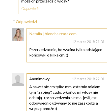
może on przerzadzic wlosy?
Odpowiedz
Odpowiedzi
Natalia | blondhaircare.com
12 marca 2018 21:31
Przerzedzać nie, bo wycina tylko odstające
końcówki o kilka cm. :)
Anonimowy
12 marca 2018 22:01
A nawet nie cm tylko mm, ostatnio mialam
tym "zabieg", cudo, wkońcu mi włosy nie
odstają :) przerzedzenia nie ma, jeśli jest
odpowiednio używany to nie zaszkodzi a
wręcz pomoże :)