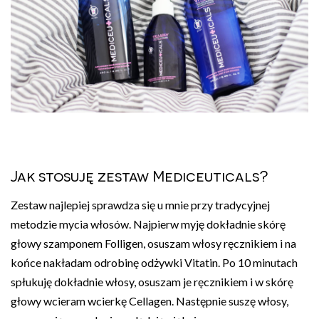
Jak stosuję zestaw Mediceuticals?
Zestaw najlepiej sprawdza się u mnie przy tradycyjnej
metodzie mycia włosów. Najpierw myję dokładnie skórę
głowy szamponem Folligen, osuszam włosy ręcznikiem i na
końce nakładam odrobinę odżywki Vitatin. Po 10 minutach
spłukuję dokładnie włosy, osuszam je ręcznikiem i w skórę
głowy wcieram wcierkę Cellagen. Następnie suszę włosy,