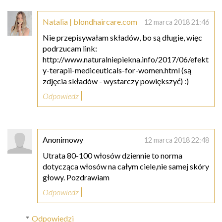
Natalia | blondhaircare.com
12 marca 2018 21:46
Nie przepisywałam składów, bo są długie, więc
podrzucam link:
http://www.naturalniepiekna.info/2017/06/efekt
y-terapii-mediceuticals-for-women.html (są
zdjęcia składów - wystarczy powiększyć) :)
Odpowiedz
Anonimowy
12 marca 2018 22:48
Utrata 80-100 włosów dziennie to norma
dotycząca włosów na całym ciele,nie samej skóry
głowy. Pozdrawiam
Odpowiedz
Odpowiedzi