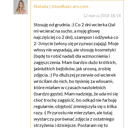
Natalia | blondhaircare.com
12 marca 2018 18:14
Stosuję od grudnia. :) Co 2 dni wcierka (żal
mi wcierać na sucho, a myję głowę
najczęściej co 2 dni), szampon i odżywka co
2-3 mycie (włosy się przyzwyczajają). Moje
włosy nie wypadają, ale stosuję kosmetyki
(będę to robić nadal) dla wzmocnienia i
zagęszczenia. Mam bardzo dużo krótkich,
jaśniutkich bejbików, jak urosną, zrobię
zdjęcia. :) Po dłuższej przerwie od wcierek
wróciłam do nich, bo tęsknię za włosami,
które miałam w czasach nastoletnich
(bardzo gęste). Mam nadzieję, że uda mi się
choć trochę zagęścić, bo odkąd nie farbuję
regularnie, objętość zmniejszyła się o kilka
razy. :( Przyrostu nie mierzyłam, ale tutaj
wystarczy porównać zdjęcia z ostatniego
strzyżenia i dzisiejsze. Postaram się to