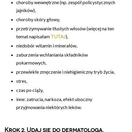
choroby wewnętrzne (np. zespół policystycznych
jajników),
choroby skóry głowy,
przetrzymywanie tłustych włosów (więcej na ten
temat napisałam
TUTAJ
),
niedobór witamin i minerałów,
zaburzenia wchłaniania składników
pokarmowych,
przewlekłe zmęczenie i niehigieniczny tryb życia,
stres,
czas po ciąży,
inne: zatrucia, narkoza, efekt uboczny
przyjmowania niektórych leków.
Krok 2. Udaj się do dermatologa.