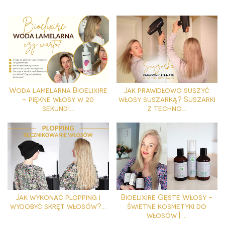
Woda lamelarna Bioelixire
Jak prawidłowo suszyć
- piękne włosy w 20
włosy suszarką? Suszarki
sekund!...
z techno...
Jak wykonać plopping i
Bioelixire Gęste Włosy -
wydobyć skręt włosów?...
świetne kosmetyki do
włosów | ...