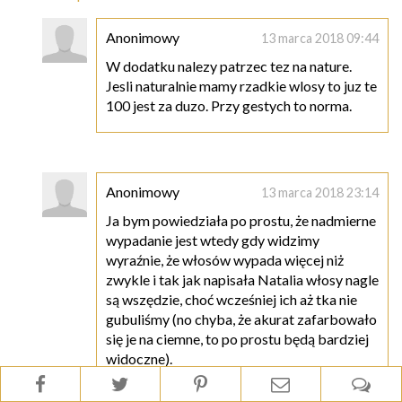
Anonimowy
13 marca 2018 09:44
W dodatku nalezy patrzec tez na nature.
Jesli naturalnie mamy rzadkie wlosy to juz te
100 jest za duzo. Przy gestych to norma.
Anonimowy
13 marca 2018 23:14
Ja bym powiedziała po prostu, że nadmierne
wypadanie jest wtedy gdy widzimy
wyraźnie, że włosów wypada więcej niż
zwykle i tak jak napisała Natalia włosy nagle
są wszędzie, choć wcześniej ich aż tka nie
gubuliśmy (no chyba, że akurat zafarbowało
się je na ciemne, to po prostu będą bardziej
widoczne).
Eve kiedyś pisała, że przestaje łysieć dopiero
gdy włosy wypadają jej poniżej 50 dziennie,