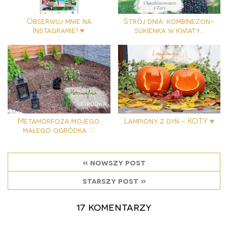
Obserwuj mnie na
Strój dnia: kombinezon-
Instagramie! ♥
sukienka w kwiaty...
Metamorfoza mojego
Lampiony z dyń - KOTY ♥
małego ogródka ♡
« nowszy post
starszy post »
17 komentarzy