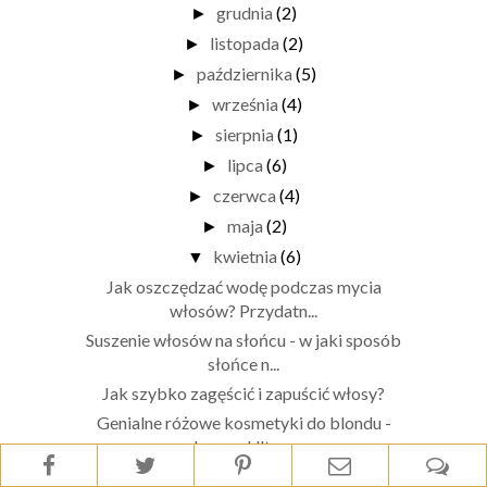
grudnia
(2)
►
listopada
(2)
►
października
(5)
►
września
(4)
►
sierpnia
(1)
►
lipca
(6)
►
czerwca
(4)
►
maja
(2)
►
kwietnia
(6)
▼
Jak oszczędzać wodę podczas mycia
włosów? Przydatn...
Suszenie włosów na słońcu - w jaki sposób
słońce n...
Jak szybko zagęścić i zapuścić włosy?
Genialne różowe kosmetyki do blondu -
Joanna Ultra...
Jak oczyszczam twarz w domu rano i