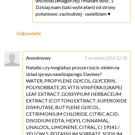
wschodu (#najgorzej) i miałam dość. :)
Dzisiaj mam (taki wybrałam) od strony
połuniowo-zachodniej - uwielbiam ♥
Odpowiedz
Anonimowy
2 września 2018 12:30
Natalio czy moglabys prosze rzucic okiem na
sklad sprayu nawilzajacego Davines?
WATER, PROPYLENE GLYCOL, GLYCERIN,
POLYSORBATE 20, VITIS VINIFERA (GRAPE)
LEAF EXTRACT, GOSSYPIUM HERBACEUM
EXTRACT (COTTON) EXTRACT, SUPEROXIDE
DISMUTASE, BUTYLENE GLYCOL,
CETRIMONIUM CHLORIDE, CITRIC ACID,
DISODIUM EDTA, HEXYL CINNAMAL,
LINALOOL, LIMONENE, CITRAL, CI 19141 /
YELLOW 5, POTASSIUM SORBATE, SODIUM