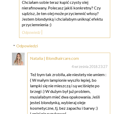
Chciałam sobie teraz kupić czysty olej
nierafinowany. Polecasz jakiś konkretny? Czy
sądzisz, że ten olej może przyciemnić włosy?
Jestem blondynką i chciałabym uniknąć efektu
przyciemnienia :)
Odpowiedz
Odpowiedzi
Natalia | Blondhaircare.com
4 września 2018 23:27
Też bym tak zrobiła, ale niestety nie umiem :
( W małym lampionie wyszło lepiej, bo
lampki się nie mieszczą i są wciśnięte po
brzegi :) W dużym był już problem,
musiałabym mieć dwa opakowania. Jeśli
jesteś blondynką, wybieraj oleje
kosmetyczne, tj. bez zapachu i barwy :)
Lepiej nie ryzykować.