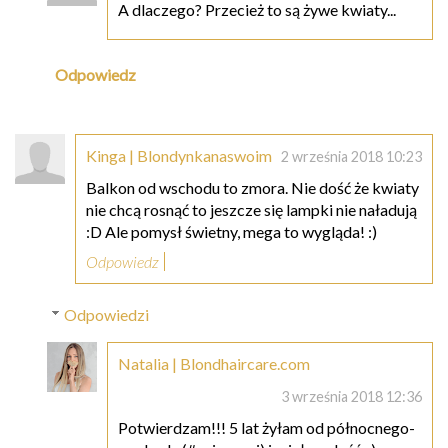
A dlaczego? Przecież to są żywe kwiaty...
Odpowiedz
Kinga | Blondynkanaswoim
2 września 2018 10:23
Balkon od wschodu to zmora. Nie dość że kwiaty
nie chcą rosnąć to jeszcze się lampki nie naładują
:D Ale pomysł świetny, mega to wygląda! :)
Odpowiedz
Odpowiedzi
Natalia | Blondhaircare.com
3 września 2018 12:36
Potwierdzam!!! 5 lat żyłam od północnego-