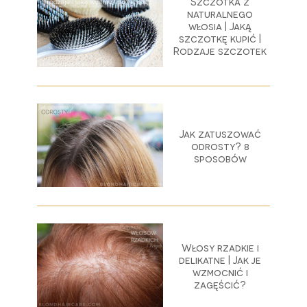
Szczotka z
naturalnego
włosia | Jaką
szczotkę kupić |
Rodzaje szczotek
Jak zatuszować
odrosty? 8
sposobów
Włosy rzadkie i
delikatne | Jak je
wzmocnić i
zagęścić?