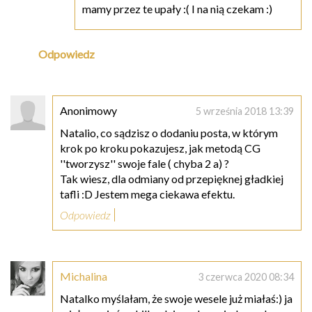
mamy przez te upały :( I na nią czekam :)
Odpowiedz
Anonimowy
5 września 2018 13:39
Natalio, co sądzisz o dodaniu posta, w którym
krok po kroku pokazujesz, jak metodą CG
''tworzysz'' swoje fale ( chyba 2 a) ?
Tak wiesz, dla odmiany od przepięknej gładkiej
tafli :D Jestem mega ciekawa efektu.
Odpowiedz
Michalina
3 czerwca 2020 08:34
Natalko myślałam, że swoje wesele już miałaś:) ja