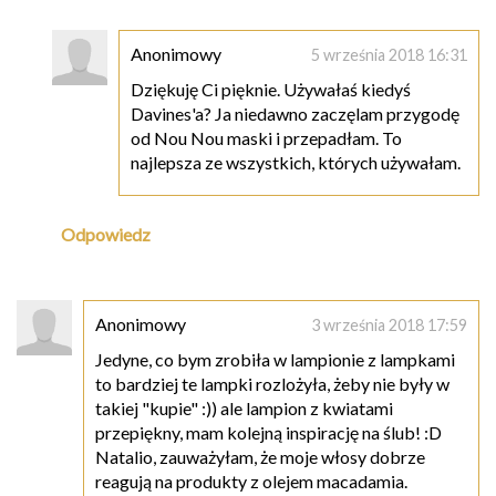
Anonimowy
5 września 2018 16:31
Dziękuję Ci pięknie. Używałaś kiedyś
Davines'a? Ja niedawno zaczęlam przygodę
od Nou Nou maski i przepadłam. To
najlepsza ze wszystkich, których używałam.
Odpowiedz
Anonimowy
3 września 2018 17:59
Jedyne, co bym zrobiła w lampionie z lampkami
to bardziej te lampki rozlożyła, żeby nie były w
takiej "kupie" :)) ale lampion z kwiatami
przepiękny, mam kolejną inspirację na ślub! :D
Natalio, zauważyłam, że moje włosy dobrze
reagują na produkty z olejem macadamia.