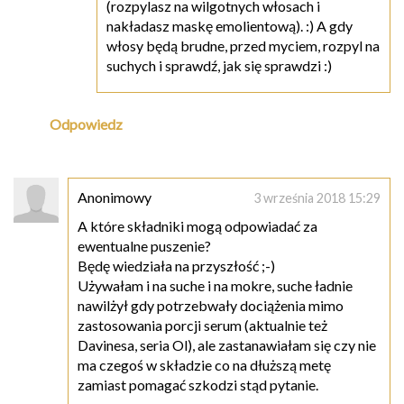
(rozpylasz na wilgotnych włosach i
nakładasz maskę emolientową). :) A gdy
włosy będą brudne, przed myciem, rozpyl na
suchych i sprawdź, jak się sprawdzi :)
Odpowiedz
Anonimowy
3 września 2018 15:29
A które składniki mogą odpowiadać za
ewentualne puszenie?
Będę wiedziała na przyszłość ;-)
Używałam i na suche i na mokre, suche ładnie
nawilżył gdy potrzebwały dociążenia mimo
zastosowania porcji serum (aktualnie też
Davinesa, seria Ol), ale zastanawiałam się czy nie
ma czegoś w składzie co na dłuższą metę
zamiast pomagać szkodzi stąd pytanie.