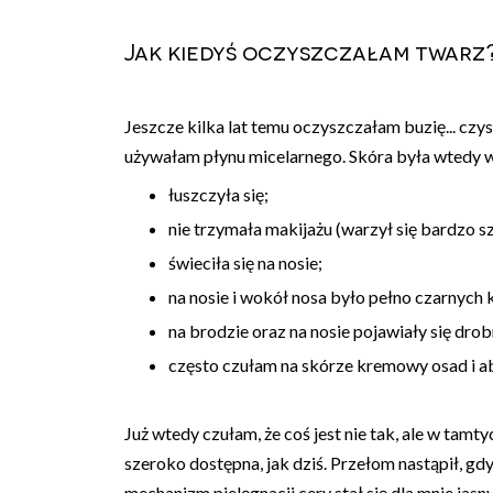
Jak kiedyś oczyszczałam twarz
Jeszcze kilka lat temu oczyszczałam buzię... cz
używałam płynu micelarnego. Skóra była wtedy w
łuszczyła się;
nie trzymała makijażu (warzył się bardzo s
świeciła się na nosie;
na nosie i wokół nosa było pełno czarnych
na brodzie oraz na nosie pojawiały się dro
często czułam na skórze kremowy osad i aby
Już wtedy czułam, że coś jest nie tak, ale w tamt
szeroko dostępna, jak dziś. Przełom nastąpił, g
mechanizm pielęgnacji cery stał się dla mnie jasn