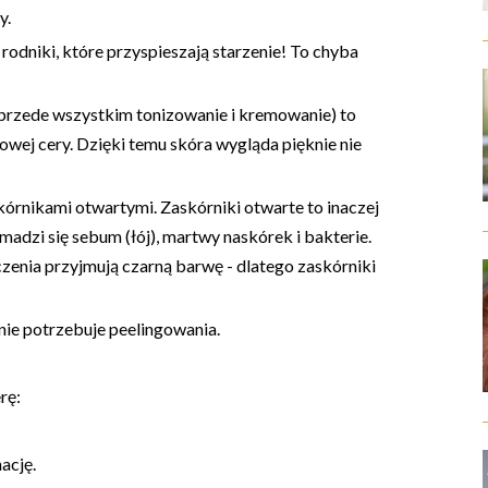
y.
odniki, które przyspieszają starzenie! To chyba
przede wszystkim tonizowanie i kremowanie) to
owej cery. Dzięki temu skóra wygląda pięknie nie
órnikami otwartymi. Zaskórniki otwarte to inaczej
adzi się sebum (łój), martwy naskórek i bakterie.
zenia przyjmują czarną barwę - dlatego zaskórniki
nie potrzebuje peelingowania.
rę:
ację.