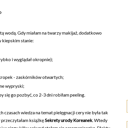
?
ystą wodą. Gdy miałam na twarzy makijaż, dodatkowo
 kiepskim stanie:
zybko i wyglądał okropnie);
 kropek - zaskórników otwartych;
bne wypryski;
 się go pozbyć, co 2-3 dni robiłam peeling.
ych czasach wiedza na temat pielęgnacji cery nie była tak
dy przeczytałam książkę
Sekrety urody Koreanek
. Wtedy
y i w ciągu kilku sekund stałam się ceromaniaczką. Efekty