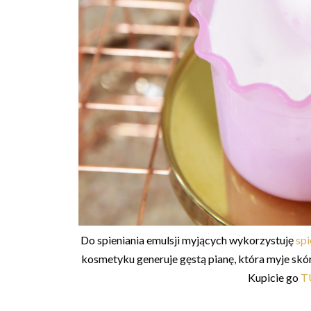
Do spieniania emulsji myjących wykorzystuję
spi
kosmetyku generuje gęstą pianę, która myje skórę
Kupicie go
T