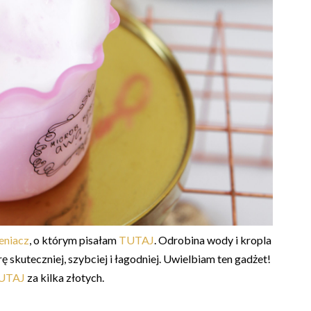
eniacz
, o którym pisałam
TUTAJ
. Odrobina wody i kropla
 skuteczniej, szybciej i łagodniej. Uwielbiam ten gadżet!
UTAJ
za kilka złotych.