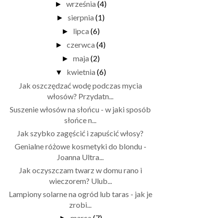
września
(4)
►
sierpnia
(1)
►
lipca
(6)
►
czerwca
(4)
►
maja
(2)
►
kwietnia
(6)
▼
Jak oszczędzać wodę podczas mycia
włosów? Przydatn...
Suszenie włosów na słońcu - w jaki sposób
słońce n...
Jak szybko zagęścić i zapuścić włosy?
Genialne różowe kosmetyki do blondu -
Joanna Ultra...
Jak oczyszczam twarz w domu rano i
wieczorem? Ulub...
Lampiony solarne na ogród lub taras - jak je
zrobi...
marca
(7)