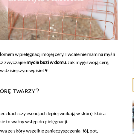
omem w pielęgnacji mojej cery. I wcale nie mam na myśli
ecz zwyczajne
mycie buzi w domu
. Jak myję swoją cerę,
w dzisiejszym wpisie! ♥
órę twarzy?
czkach czy esencjach lepiej wnikają w skórę, która
ie to ważny wstęp do pielęgnacji.
 ze skóry wszelkie zanieczyszczenia: łój, pot,