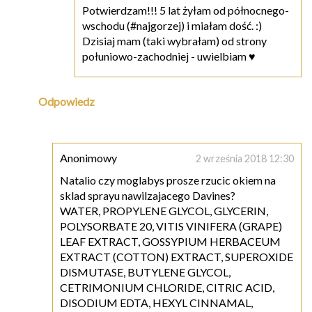
Potwierdzam!!! 5 lat żyłam od północnego-
wschodu (#najgorzej) i miałam dość. :)
Dzisiaj mam (taki wybrałam) od strony
połuniowo-zachodniej - uwielbiam ♥
Odpowiedz
Anonimowy
2 września 2018 12:30
Natalio czy moglabys prosze rzucic okiem na
sklad sprayu nawilzajacego Davines?
WATER, PROPYLENE GLYCOL, GLYCERIN,
POLYSORBATE 20, VITIS VINIFERA (GRAPE)
LEAF EXTRACT, GOSSYPIUM HERBACEUM
EXTRACT (COTTON) EXTRACT, SUPEROXIDE
DISMUTASE, BUTYLENE GLYCOL,
CETRIMONIUM CHLORIDE, CITRIC ACID,
DISODIUM EDTA, HEXYL CINNAMAL,