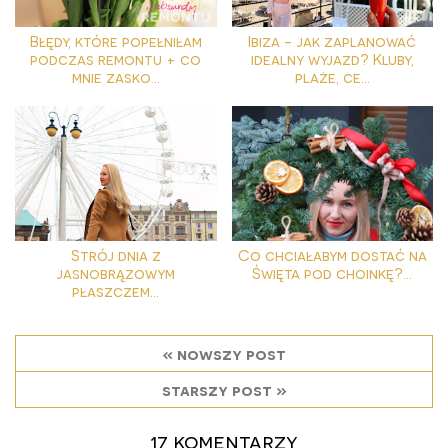
Błędy, które popełniłam
Ibiza - jak zaplanować
podczas remontu + co
idealny wyjazd? Kluby,
mnie zasko...
plaże, ce...
Strój dnia z
Co chciałabym dostać na
jasnobrązowym
Święta pod choinkę?...
płaszczem...
« nowszy post
starszy post »
17 komentarzy