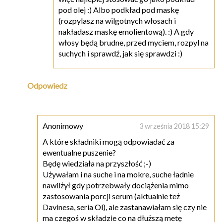
pod olej :) Albo podkład pod maskę
(rozpylasz na wilgotnych włosach i
nakładasz maskę emolientową). :) A gdy
włosy będą brudne, przed myciem, rozpyl na
suchych i sprawdź, jak się sprawdzi :)
Odpowiedz
Anonimowy
3 września 2018 15:29
A które składniki mogą odpowiadać za
ewentualne puszenie?
Będę wiedziała na przyszłość ;-)
Używałam i na suche i na mokre, suche ładnie
nawilżył gdy potrzebwały dociążenia mimo
zastosowania porcji serum (aktualnie też
Davinesa, seria Ol), ale zastanawiałam się czy nie
ma czegoś w składzie co na dłuższą metę