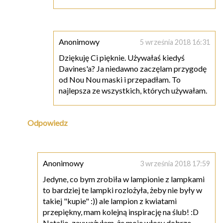
Anonimowy
5 września 2018 16:31
Dziękuję Ci pięknie. Używałaś kiedyś
Davines'a? Ja niedawno zaczęlam przygodę
od Nou Nou maski i przepadłam. To
najlepsza ze wszystkich, których używałam.
Odpowiedz
Anonimowy
3 września 2018 17:59
Jedyne, co bym zrobiła w lampionie z lampkami
to bardziej te lampki rozlożyła, żeby nie były w
takiej "kupie" :)) ale lampion z kwiatami
przepiękny, mam kolejną inspirację na ślub! :D
Natalio, zauważyłam, że moje włosy dobrze