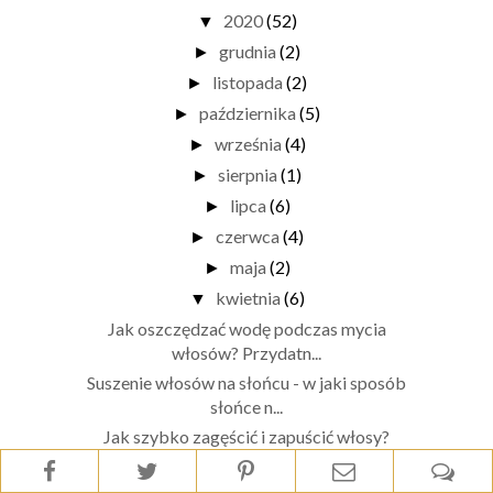
2020
(52)
▼
grudnia
(2)
►
listopada
(2)
►
października
(5)
►
września
(4)
►
sierpnia
(1)
►
lipca
(6)
►
czerwca
(4)
►
maja
(2)
►
kwietnia
(6)
▼
Jak oszczędzać wodę podczas mycia
włosów? Przydatn...
Suszenie włosów na słońcu - w jaki sposób
słońce n...
Jak szybko zagęścić i zapuścić włosy?
Genialne różowe kosmetyki do blondu -
Joanna Ultra...