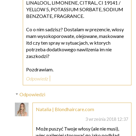
LINALOOL, LIMONENE, CITRAL, CI 19141 /
YELLOW 5, POTASSIUM SORBATE, SODIUM
BENZOATE, FRAGRANCE.
Co o nim sadzisz? Dostalam w prezencie, wlosy
mam wysokoporowate, olejowane, maskowane
itd czy ten spray w sytuacjach, w ktorych
potrzeba dodatkowego nawilzenia im nie
zaszkodzi?
Pozdrawiam.
Odpowiedz
Odpowiedzi
Natalia | Blondhaircare.com
3 września 2018 12:37
Może puszyć Twoje włosy (ale nie musi),
więc najlepiej stosować go jako podkład