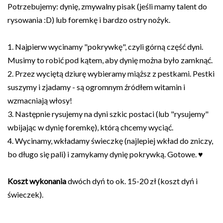
Potrzebujemy: dynię, zmywalny pisak (jeśli mamy talent do
rysowania :D) lub foremkę i bardzo ostry nożyk.
1. Najpierw wycinamy "pokrywkę", czyli górną część dyni.
Musimy to robić pod kątem, aby dynię można było zamknąć.
2. Przez wyciętą dziurę wybieramy miąższ z pestkami. Pestki
suszymy i zjadamy - są ogromnym źródłem witamin i
wzmacniają włosy!
3. Następnie rysujemy na dyni szkic postaci (lub "rysujemy"
wbijając w dynię foremkę), którą chcemy wyciąć.
4. Wycinamy, wkładamy świeczkę (najlepiej wkład do zniczy,
bo długo się pali) i zamykamy dynię pokrywką. Gotowe. ♥
Koszt wykonania
dwóch dyń to ok. 15-20 zł (koszt dyń i
świeczek).