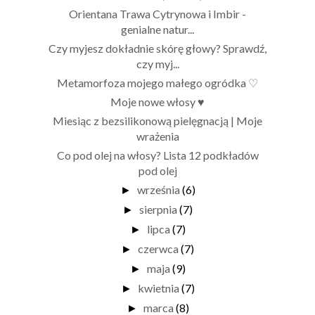
Orientana Trawa Cytrynowa i Imbir -
genialne natur...
Czy myjesz dokładnie skórę głowy? Sprawdź,
czy myj...
Metamorfoza mojego małego ogródka ♡
Moje nowe włosy ♥
Miesiąc z bezsilikonową pielęgnacją | Moje
wrażenia
Co pod olej na włosy? Lista 12 podkładów
pod olej
września
(6)
►
sierpnia
(7)
►
lipca
(7)
►
czerwca
(7)
►
maja
(9)
►
kwietnia
(7)
►
marca
(8)
►