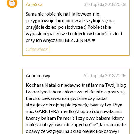
AniaSka
3 listopada 2018 20:08
Sama nie robie nic na Halloween, nie
przygotowuje lampionow ale szykuje się na
przyjście dzieci po slodycze :) Robie takie
wypasione paczuszki cukierków i radośc dzieci
przy ich wręczaniu BEZCENNA ❤
Odpowiedz
Anonimowy
6 listopada 2018 21:46
Kochana Natalio niedawno trafiłam na Twój blog
i zapartym tchem chlone wszelkie info a posty są
bardzo ciekawe, mam pytanie czy nadal
stosujesz okrojoną pielęgnację twarzy tzn. Płyn
mic. GARNIERA, mydlo Alleppo i do nawilzania
twarzy balsam Palmer's i czy owy balsam, ktory
mnie zaintrygowal nie zapycha Cię? Ja mam małe
obawy ze względu na sklad olejek kokosowy i