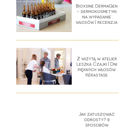
Bioxsine DermaGen
- dermokosmetyki
na wypadanie
włosów | recenzja
Z wizytą w atelier
Leszka Czajki | Dni
pięknych włosów
Kérastase
Jak zatuszować
odrosty? 8
sposobów