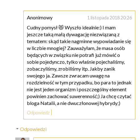
Anonimowy
1 listopada 2018 20:26
Cudny pomysł 😻 Wyszło idealnie:) I mam
jeszcze taką małą dywagację niezwiązaną z
tematem: skąd takie nagminne wypowiadanie się
w liczbie mnogiej? Zauważyłam, że masa osób
będących w związku nie potrafi już mówić o
sobie pojedynczo, tylko właśnie pojechaliśmy,
zobaczyliśmy, zrobiliśmy itp. Jakby zanik
swojego ja. Zawsze zwracam uwagę na
rozdzielność w tym przypadku, bo para to jednak
nie jest jeden organizm i poszczególny element
powinien zachować suwerenność;) Ja chcę czytać
bloga Natalii, a nie dwuczłonowej hybrydy;)
Odpowiedz
Odpowiedzi