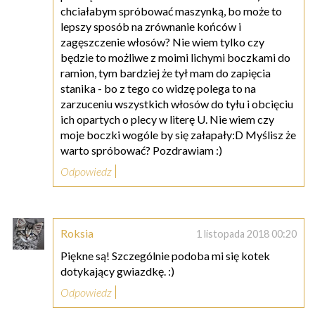
chciałabym spróbować maszynką, bo może to
lepszy sposób na zrównanie końców i
zagęszczenie włosów? Nie wiem tylko czy
będzie to możliwe z moimi lichymi boczkami do
ramion, tym bardziej że tył mam do zapięcia
stanika - bo z tego co widzę polega to na
zarzuceniu wszystkich włosów do tyłu i obcięciu
ich opartych o plecy w literę U. Nie wiem czy
moje boczki wogóle by się załapały:D Myślisz że
warto spróbować? Pozdrawiam :)
Odpowiedz
Roksia
1 listopada 2018 00:20
Piękne są! Szczególnie podoba mi się kotek
dotykający gwiazdkę. :)
Odpowiedz