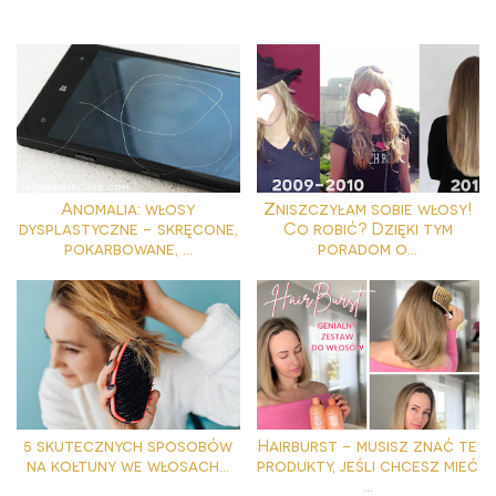
Anomalia: włosy
Zniszczyłam sobie włosy!
dysplastyczne - skręcone,
Co robić? Dzięki tym
pokarbowane, ...
poradom o...
5 skutecznych sposobów
Hairburst - musisz znać te
na kołtuny we włosach...
produkty, jeśli chcesz mieć
...