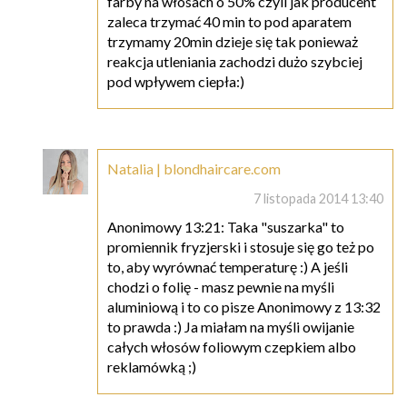
farby na włosach o 50% czyli jak producent
zaleca trzymać 40 min to pod aparatem
trzymamy 20min dzieje się tak ponieważ
reakcja utleniania zachodzi dużo szybciej
pod wpływem ciepła:)
Natalia | blondhaircare.com
7 listopada 2014 13:40
Anonimowy 13:21: Taka "suszarka" to
promiennik fryzjerski i stosuje się go też po
to, aby wyrównać temperaturę :) A jeśli
chodzi o folię - masz pewnie na myśli
aluminiową i to co pisze Anonimowy z 13:32
to prawda :) Ja miałam na myśli owijanie
całych włosów foliowym czepkiem albo
reklamówką ;)