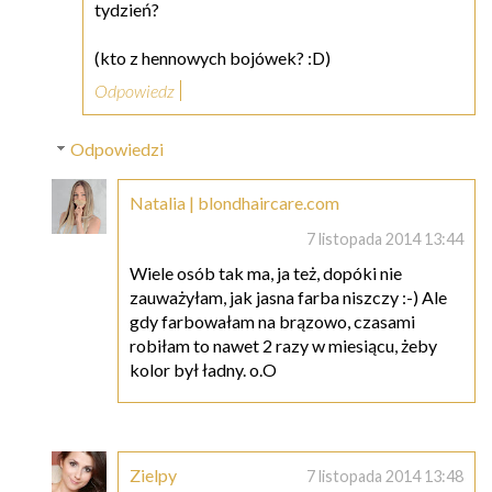
tydzień?
(kto z hennowych bojówek? :D)
Odpowiedz
Odpowiedzi
Natalia | blondhaircare.com
7 listopada 2014 13:44
Wiele osób tak ma, ja też, dopóki nie
zauważyłam, jak jasna farba niszczy :-) Ale
gdy farbowałam na brązowo, czasami
robiłam to nawet 2 razy w miesiącu, żeby
kolor był ładny. o.O
Zielpy
7 listopada 2014 13:48