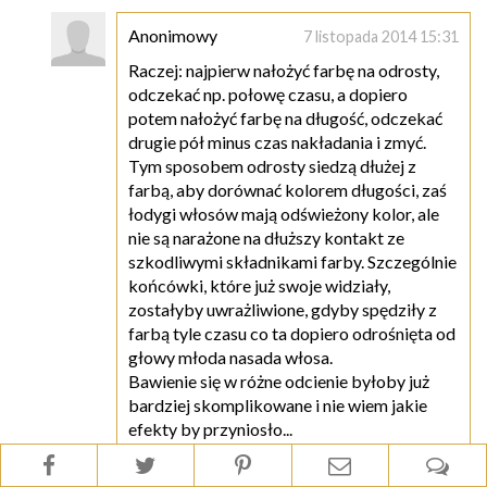
Anonimowy
7 listopada 2014 15:31
Raczej: najpierw nałożyć farbę na odrosty,
odczekać np. połowę czasu, a dopiero
potem nałożyć farbę na długość, odczekać
drugie pół minus czas nakładania i zmyć.
Tym sposobem odrosty siedzą dłużej z
farbą, aby dorównać kolorem długości, zaś
łodygi włosów mają odświeżony kolor, ale
nie są narażone na dłuższy kontakt ze
szkodliwymi składnikami farby. Szczególnie
końcówki, które już swoje widziały,
zostałyby uwrażliwione, gdyby spędziły z
farbą tyle czasu co ta dopiero odrośnięta od
głowy młoda nasada włosa.
Bawienie się w różne odcienie byłoby już
bardziej skomplikowane i nie wiem jakie
efekty by przyniosło...
Dominika