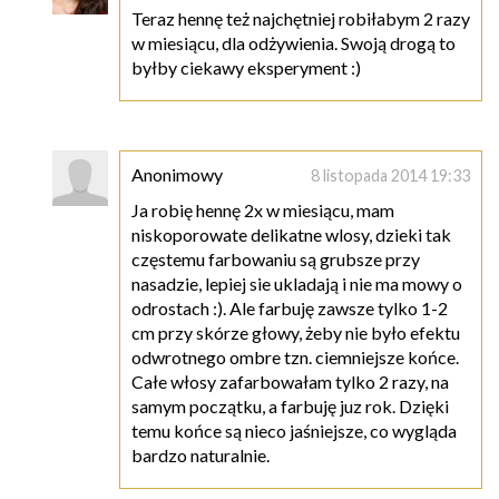
Teraz hennę też najchętniej robiłabym 2 razy
w miesiącu, dla odżywienia. Swoją drogą to
byłby ciekawy eksperyment :)
Anonimowy
8 listopada 2014 19:33
Ja robię hennę 2x w miesiącu, mam
niskoporowate delikatne wlosy, dzieki tak
częstemu farbowaniu są grubsze przy
nasadzie, lepiej sie ukladają i nie ma mowy o
odrostach :). Ale farbuję zawsze tylko 1-2
cm przy skórze głowy, żeby nie było efektu
odwrotnego ombre tzn. ciemniejsze końce.
Całe włosy zafarbowałam tylko 2 razy, na
samym początku, a farbuję juz rok. Dzięki
temu końce są nieco jaśniejsze, co wygląda
bardzo naturalnie.