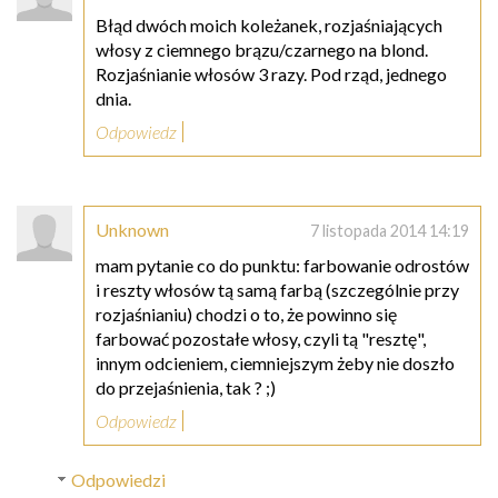
Błąd dwóch moich koleżanek, rozjaśniających
włosy z ciemnego brązu/czarnego na blond.
Rozjaśnianie włosów 3 razy. Pod rząd, jednego
dnia.
Odpowiedz
Unknown
7 listopada 2014 14:19
mam pytanie co do punktu: farbowanie odrostów
i reszty włosów tą samą farbą (szczególnie przy
rozjaśnianiu) chodzi o to, że powinno się
farbować pozostałe włosy, czyli tą "resztę",
innym odcieniem, ciemniejszym żeby nie doszło
do przejaśnienia, tak ? ;)
Odpowiedz
Odpowiedzi