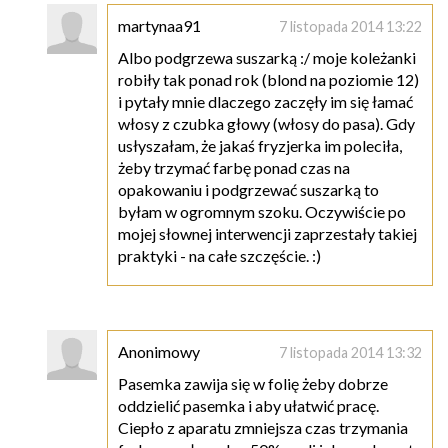
martynaa91
7 listopada 2014 13:22
Albo podgrzewa suszarką :/ moje koleżanki
robiły tak ponad rok (blond na poziomie 12)
i pytały mnie dlaczego zaczęły im się łamać
włosy z czubka głowy (włosy do pasa). Gdy
usłyszałam, że jakaś fryzjerka im poleciła,
żeby trzymać farbę ponad czas na
opakowaniu i podgrzewać suszarką to
byłam w ogromnym szoku. Oczywiście po
mojej słownej interwencji zaprzestały takiej
praktyki - na całe szczęście. :)
Anonimowy
7 listopada 2014 13:32
Pasemka zawija się w folię żeby dobrze
oddzielić pasemka i aby ułatwić pracę.
Ciepło z aparatu zmniejsza czas trzymania