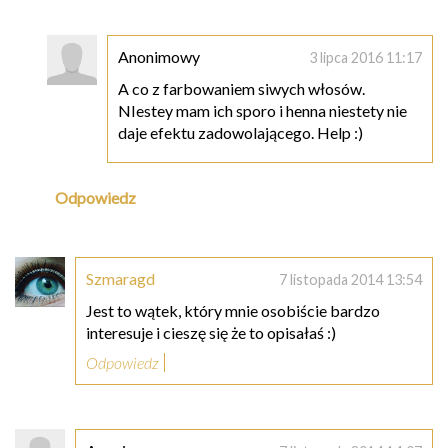
Anonimowy
3 lipca 2016 11:17
A co z farbowaniem siwych włosów.
NIestey mam ich sporo i henna niestety nie
daje efektu zadowolającego. Help :)
Odpowiedz
Szmaragd
7 listopada 2014 13:54
Jest to wątek, który mnie osobiście bardzo
interesuje i cieszę się że to opisałaś :)
Odpowiedz