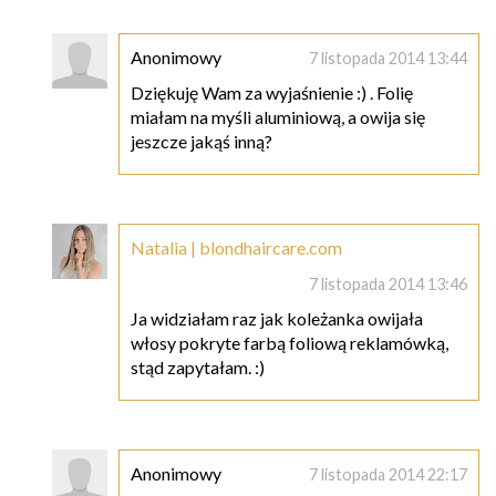
Anonimowy
7 listopada 2014 13:44
Dziękuję Wam za wyjaśnienie :) . Folię
miałam na myśli aluminiową, a owija się
jeszcze jakąś inną?
Natalia | blondhaircare.com
7 listopada 2014 13:46
Ja widziałam raz jak koleżanka owijała
włosy pokryte farbą foliową reklamówką,
stąd zapytałam. :)
Anonimowy
7 listopada 2014 22:17