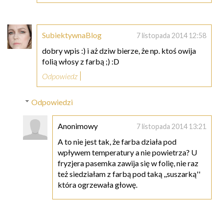
SubiektywnaBlog
7 listopada 2014 12:58
dobry wpis :) i aż dziw bierze, że np. ktoś owija
folią włosy z farbą ;) :D
Odpowiedz
Odpowiedzi
Anonimowy
7 listopada 2014 13:21
A to nie jest tak, że farba działa pod
wpływem temperatury a nie powietrza? U
fryzjera pasemka zawija się w folię, nie raz
też siedziałam z farbą pod taką ,,suszarką''
która ogrzewała głowę.