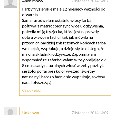
Anonimowy
7 listopada 2014 14:07
Farby fryzjerskie mają 12 miesięcy ważności od
otwarcia.
Sama farbowałam ostatnio włosy farbą
półtrwałą matrix color sync w celu odżywienia,
poleciła mi ją fryzjerka, która jest naprawdę
dobra w swoim fachu i tak jak mówiła na
przednich bardziej zniszczonych końcach farba
wolniej się wypłukuje, a dzieje się to dlatego, że
ma ona składniki odżywcze. Zapomniałam
wspomnieć ze zafarbowałam włosy omijając ok
8 cm nasady naturalnych włosów-żeby pozbyć
się żółci po farbie i kolor wyszedł świetny
naturalny i bardzo ładnie się wypłukuje, a włosy
nadal błyszczą :)
Odpowiedz
Unknown
7 listopada 2014 14:09