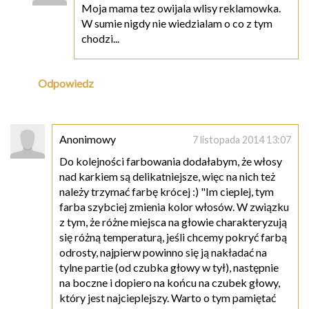
Moja mama tez owijala wlisy reklamowka.
W sumie nigdy nie wiedzialam o co z tym
chodzi...
Odpowiedz
Anonimowy
7 listopada 2014 13:07
Do kolejności farbowania dodałabym, że włosy
nad karkiem są delikatniejsze, więc na nich też
należy trzymać farbę krócej :) "Im cieplej, tym
farba szybciej zmienia kolor włosów. W związku
z tym, że różne miejsca na głowie charakteryzują
się różną temperaturą, jeśli chcemy pokryć farbą
odrosty, najpierw powinno się ją nakładać na
tylne partie (od czubka głowy w tył), następnie
na boczne i dopiero na końcu na czubek głowy,
który jest najcieplejszy. Warto o tym pamiętać