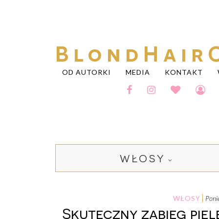
BlondHair
OD AUTORKI
MEDIA
KONTAKT
WŁOSY
WŁOSY
pon
Skuteczny zabieg piel