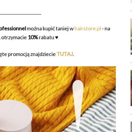
________________________
rofessionnel
można ku
pić taniej w
hairstore.pl
- na
L
otrzymacie
10%
rabatu ♥
ęte promocją znajdziecie
TUTAJ
.