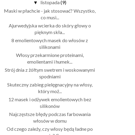
listopada
(9)
▼
Maski w płachcie - jak stosować? Wszystko,
co musi...
Ajurwedyjska wcierka do skóry głowy o
pięknym skła...
8 emolientowych masek do włosów z
silikonami
Włosy przekarmione proteinami,
emolientami i humek...
Strój dnia z żółtym swetrem i woskowanymi
spodniami
Skuteczny zabieg pielęgnacyjny na włosy,
który moż...
12 masek i odżywek emolientowych bez
silikonów
Najczęstsze błędy podczas farbowania
włosów w domu
Od czego zależy, czy włosy będą ładne po