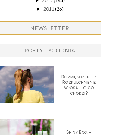
2012
(144)
►
2011
(26)
►
NEWSLETTER
POSTY TYGODNIA
Rozmiękczenie /
Rozpulchnienie
włosa - o co
chodzi?
Shiny Box -