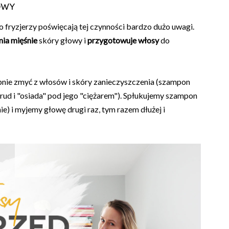
owy
 fryzjerzy poświęcają tej czynności bardzo dużo uwagi.
nia mięśnie
skóry głowy i
przygotowuje włosy
do
ępnie zmyć z włosów i skóry zanieczyszczenia (szampon
brud i "osiada" pod jego "ciężarem"). Spłukujemy szampon
e) i myjemy głowę drugi raz, tym razem dłużej i