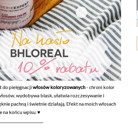
t do pielęgnacji
włosów koloryzowanych
- chroni kolor
 włosów, wydobywa blask, ułatwia rozczesywanie i
nie pachną i świetnie działają. Efekt na moich włosach
 na końcu wpisu. ♥
________________________