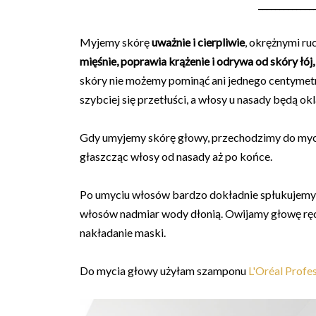
_____________
Myjemy skórę
uważnie i cierpliwie
, okrężnymi r
mięśnie, poprawia krążenie i odrywa od skóry łój
skóry nie możemy pominąć ani jednego centymetra
szybciej się przetłuści, a włosy u nasady będą okl
Gdy umyjemy skórę głowy, przechodzimy do myci
głaszcząc włosy od nasady aż po końce.
Po umyciu włosów bardzo dokładnie spłukujemy 
włosów nadmiar wody dłonią. Owijamy głowę ręcz
nakładanie maski.
Do mycia głowy użyłam szamponu
L'Oréal Profe