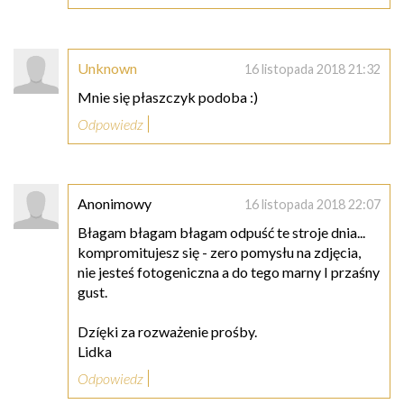
Unknown
16 listopada 2018 21:32
Mnie się płaszczyk podoba :)
Odpowiedz
Anonimowy
16 listopada 2018 22:07
Błagam błagam błagam odpuść te stroje dnia...
kompromitujesz się - zero pomysłu na zdjęcia,
nie jesteś fotogeniczna a do tego marny I przaśny
gust.
Dzíęki za rozważenie prośby.
Lidka
Odpowiedz