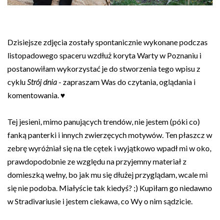
Dzisiejsze zdjęcia zostały spontanicznie wykonane podczas
listopadowego spaceru wzdłuż koryta Warty w Poznaniu i
postanowiłam wykorzystać je do stworzenia tego wpisu z
cyklu
Strój dnia
- zapraszam Was do czytania, oglądania i
komentowania. ♥
Tej jesieni, mimo panujących trendów, nie jestem (póki co)
fanką panterki i innych zwierzęcych motywów. Ten płaszcz w
zebrę wyróżniał się na tle cętek i wyjątkowo wpadł mi w oko,
prawdopodobnie ze względu na przyjemny materiał z
domieszką wełny, bo jak mu się dłużej przyglądam, wcale mi
się nie podoba. Miałyście tak kiedyś? ;) Kupiłam go niedawno
w Stradivariusie i jestem ciekawa, co Wy o nim sądzicie.