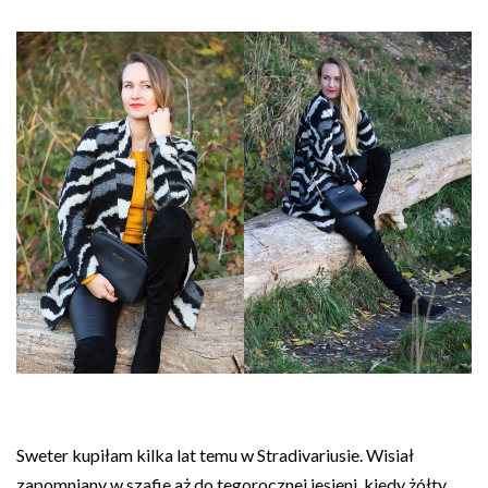
Sweter kupiłam kilka lat temu w Stradivariusie. Wisiał
zapomniany w szafie aż do tegorocznej jesieni, kiedy żółty