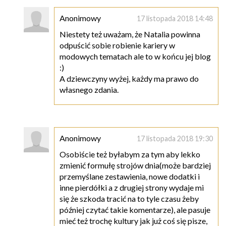
Anonimowy
17 listopada 2018 14:48
Niestety też uważam, że Natalia powinna
odpuścić sobie robienie kariery w
modowych tematach ale to w końcu jej blog
:)
A dziewczyny wyżej, każdy ma prawo do
własnego zdania.
Anonimowy
17 listopada 2018 19:30
Osobiście też byłabym za tym aby lekko
zmienić formułę strojów dnia(może bardziej
przemyślane zestawienia, nowe dodatki i
inne pierdółki a z drugiej strony wydaje mi
się że szkoda tracić na to tyle czasu żeby
później czytać takie komentarze), ale pasuje
mieć też trochę kultury jak już coś się pisze,