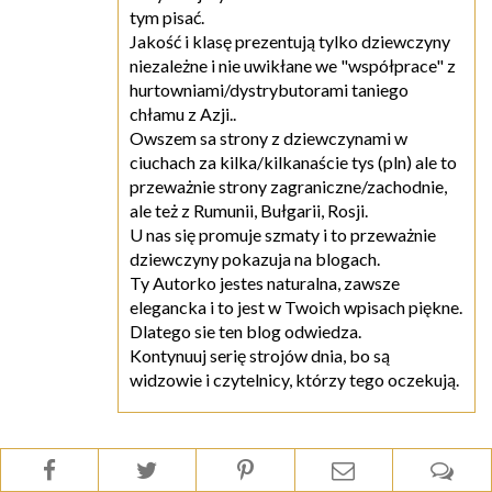
tym pisać.
Jakość i klasę prezentują tylko dziewczyny
niezależne i nie uwikłane we "współprace" z
hurtowniami/dystrybutorami taniego
chłamu z Azji..
Owszem sa strony z dziewczynami w
ciuchach za kilka/kilkanaście tys (pln) ale to
przeważnie strony zagraniczne/zachodnie,
ale też z Rumunii, Bułgarii, Rosji.
U nas się promuje szmaty i to przeważnie
dziewczyny pokazuja na blogach.
Ty Autorko jestes naturalna, zawsze
elegancka i to jest w Twoich wpisach piękne.
Dlatego sie ten blog odwiedza.
Kontynuuj serię strojów dnia, bo są
widzowie i czytelnicy, którzy tego oczekują.
Natalia | Blondhaircare.com