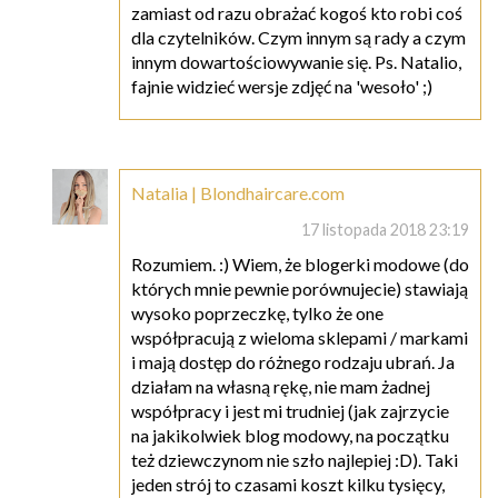
zamiast od razu obrażać kogoś kto robi coś
dla czytelników. Czym innym są rady a czym
innym dowartościowywanie się. Ps. Natalio,
fajnie widzieć wersje zdjęć na 'wesoło' ;)
Natalia | Blondhaircare.com
17 listopada 2018 23:19
Rozumiem. :) Wiem, że blogerki modowe (do
których mnie pewnie porównujecie) stawiają
wysoko poprzeczkę, tylko że one
współpracują z wieloma sklepami / markami
i mają dostęp do różnego rodzaju ubrań. Ja
działam na własną rękę, nie mam żadnej
współpracy i jest mi trudniej (jak zajrzycie
na jakikolwiek blog modowy, na początku
też dziewczynom nie szło najlepiej :D). Taki
jeden strój to czasami koszt kilku tysięcy,