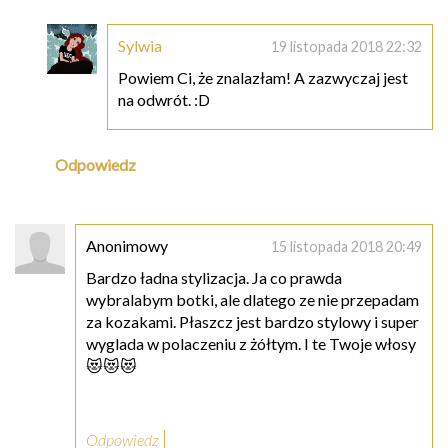
Sylwia
19 listopada 2018 22:32
Powiem Ci, że znalazłam! A zazwyczaj jest
na odwrót. :D
Odpowiedz
Anonimowy
15 listopada 2018 20:49
Bardzo ładna stylizacja. Ja co prawda
wybralabym botki, ale dlatego ze nie przepadam
za kozakami. Płaszcz jest bardzo stylowy i super
wyglada w polaczeniu z żółtym. I te Twoje włosy
😻😻😻
Odpowiedz