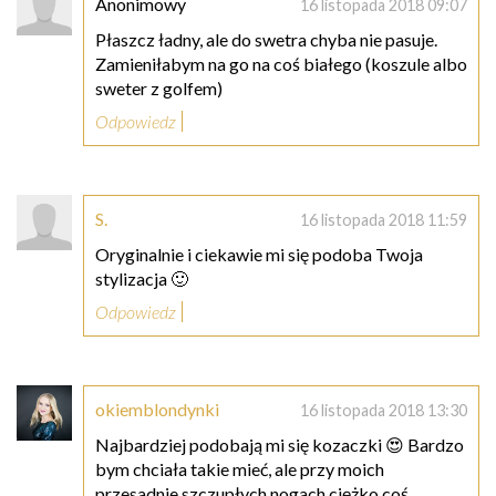
Anonimowy
16 listopada 2018 09:07
Płaszcz ładny, ale do swetra chyba nie pasuje.
Zamieniłabym na go na coś białego (koszule albo
sweter z golfem)
Odpowiedz
S.
16 listopada 2018 11:59
Oryginalnie i ciekawie mi się podoba Twoja
stylizacja 🙂
Odpowiedz
okiemblondynki
16 listopada 2018 13:30
Najbardziej podobają mi się kozaczki 😍 Bardzo
bym chciała takie mieć, ale przy moich
przesadnie szczupłych nogach ciężko coś