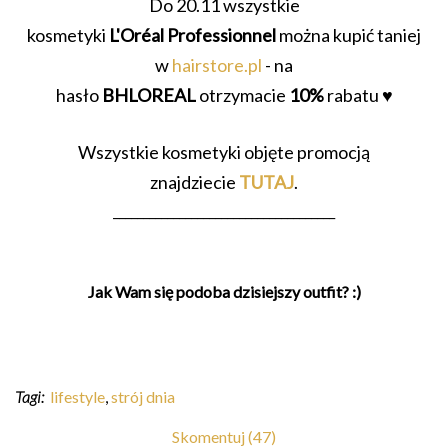
Do 20.11 wszystkie
kosmetyki
L'Oréal Professionnel
można ku
pić taniej
w
hairstore.pl
- na
hasło
BHLOREAL
otrzymacie
10%
rabatu ♥
Wszystkie kosmetyki objęte promocją
znajdziecie
TUTAJ
.
_____________________________________
Jak Wam się podoba dzisiejszy outfit? :)
Tagi:
lifestyle
,
strój dnia
Skomentuj (47)