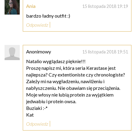
Ania
15 listopada 2018 19:19
bardzo ładny outfit :)
Odpowiedz
Anonimowy
15 listopada 2018 19:51
Natalio wyglądasz pięknie!!!
Proszę napisz mi, która seria Kerastase jest
najlepsza? Czy extentioniste czy chronologiste?
Zależy mi na wygładzeniu, nawilżeniu i
nabłyszczeniu. Nie obawiam się przeciążenia.
Moje włosy nie lubią protein za wyjątkiem
jedwabiu i protein owsa.
Buziaki :-*
Kat
Odpowiedz