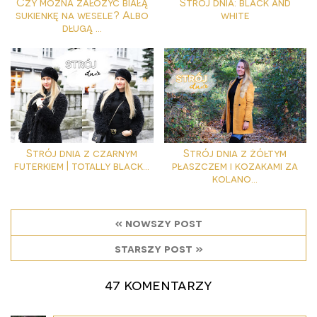
Czy można założyć białą
Strój dnia: black and
sukienkę na wesele? Albo
white
długą ...
Strój dnia z czarnym
Strój dnia z żółtym
futerkiem | totally black...
płaszczem i kozakami za
kolano...
« nowszy post
starszy post »
47 komentarzy