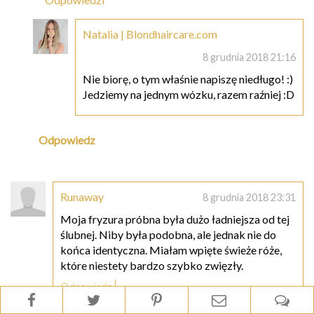
Natalia | Blondhaircare.com
8 grudnia 2018 21:16
Nie biorę, o tym właśnie napiszę niedługo! :)
Jedziemy na jednym wózku, razem raźniej :D
Odpowiedz
Runaway
8 grudnia 2018 23:31
Moja fryzura próbna była dużo ładniejsza od tej
ślubnej. Niby była podobna, ale jednak nie do
końca identyczna. Miałam wpięte świeże róże,
które niestety bardzo szybko zwięzły.
Odpowiedz