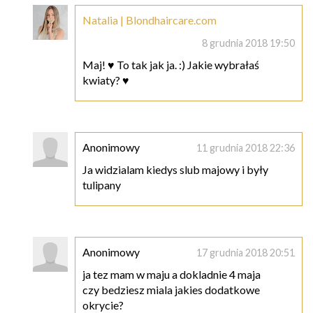
Natalia | Blondhaircare.com
8 grudnia 2018 19:50
Maj! ♥ To tak jak ja. :) Jakie wybrałaś
kwiaty? ♥
Anonimowy
11 grudnia 2018 22:36
Ja widzialam kiedys slub majowy i były
tulipany
Anonimowy
17 grudnia 2018 20:51
ja tez mam w maju a dokladnie 4 maja
czy bedziesz miala jakies dodatkowe
okrycie?