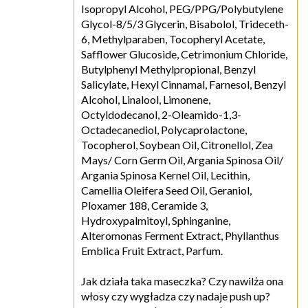
Isopropyl Alcohol, PEG/PPG/Polybutylene
Glycol-8/5/3 Glycerin, Bisabolol, Trideceth-
6, Methylparaben, Tocopheryl Acetate,
Safflower Glucoside, Cetrimonium Chloride,
Butylphenyl Methylpropional, Benzyl
Salicylate, Hexyl Cinnamal, Farnesol, Benzyl
Alcohol, Linalool, Limonene,
Octyldodecanol, 2-Oleamido-1,3-
Octadecanediol, Polycaprolactone,
Tocopherol, Soybean Oil, Citronellol, Zea
Mays/ Corn Germ Oil, Argania Spinosa Oil/
Argania Spinosa Kernel Oil, Lecithin,
Camellia Oleifera Seed Oil, Geraniol,
Ploxamer 188, Ceramide 3,
Hydroxypalmitoyl, Sphinganine,
Alteromonas Ferment Extract, Phyllanthus
Emblica Fruit Extract, Parfum.
Jak działa taka maseczka? Czy nawilża ona
włosy czy wygładza czy nadaje push up?