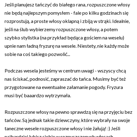
Jeśli planujesz tańczyć do białego rana, rozpuszczone włosy
nie będą najlepszym pomysłem - fale po kilku godzinach się
rozprostują, a proste włosy oklapną i zbiją w strąki. Idealnie,
jeśli na ślub wybierzemy rozpuszczone włosy, a potem
szybko stylistka (na przykład będąca gościem na weselu)
upnie nam ładną fryzurę na wesele. Niestety, nie każdy może
sobie na coś takiego pozwolić...
Podczas wesela jesteśmy w centrum uwagi - wszyscy chcą
nas ściskać, podnosić, zapraszać do tańca. Musimy być też
przygotowane na ewentualne załamanie pogody. Fryzura
musi być baaardzo wytrzymała.
Rozpuszczone włosy na pewno sprawdzą się na przyjęciu bez
tańców. Są jednak takie dziewczyny, które wybrały na swoje
taneczne wesele rozpuszczone włosy i nie żałują! :) Jeśli
najbardziej lubisz siebie w rozpuszczonych włosach,