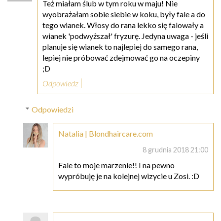
Też miałam ślub w tym roku w maju! Nie
wyobrażałam sobie siebie w koku, były fale a do
tego wianek. Włosy do rana lekko się falowały a
wianek 'podwyższał' fryzurę. Jedyna uwaga - jeśli
planuje się wianek to najlepiej do samego rana,
lepiej nie próbować zdejmować go na oczepiny
;D
Odpowiedz
Odpowiedzi
Natalia | Blondhaircare.com
8 grudnia 2018 21:00
Fale to moje marzenie!! I na pewno
wypróbuję je na kolejnej wizycie u Zosi. :D