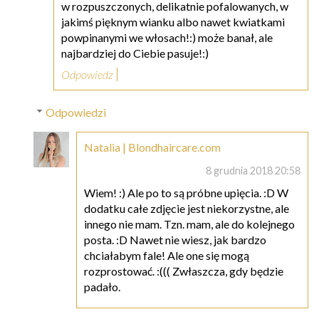
w rozpuszczonych, delikatnie pofalowanych, w
jakimś pięknym wianku albo nawet kwiatkami
powpinanymi we włosach!:) może banał, ale
najbardziej do Ciebie pasuje!:)
Odpowiedz
Odpowiedzi
Natalia | Blondhaircare.com
8 grudnia 2018 20:58
Wiem! :) Ale po to są próbne upięcia. :D W
dodatku całe zdjęcie jest niekorzystne, ale
innego nie mam. Tzn. mam, ale do kolejnego
posta. :D Nawet nie wiesz, jak bardzo
chciałabym fale! Ale one się mogą
rozprostować. :((( Zwłaszcza, gdy będzie
padało.