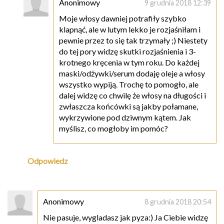
Anonimowy
9 grudnia 2018 12:39
Moje włosy dawniej potrafiły szybko
klapnąć, ale w lutym lekko je rozjaśniłam i
pewnie przez to się tak trzymały ;) Niestety
do tej pory widzę skutki rozjaśnienia i 3-
krotnego kręcenia w tym roku. Do każdej
maski/odżywki/serum dodaję oleje a włosy
wszystko wypiją. Trochę to pomogło, ale
dalej widzę co chwilę że włosy na długości i
zwłaszcza końcówki są jakby połamane,
wykrzywione pod dziwnym kątem. Jak
myślisz, co mogłoby im pomóc?
Odpowiedz
Anonimowy
8 grudnia 2018 20:54
Nie pasuje, wygladasz jak pyza:) Ja Ciebie widzę