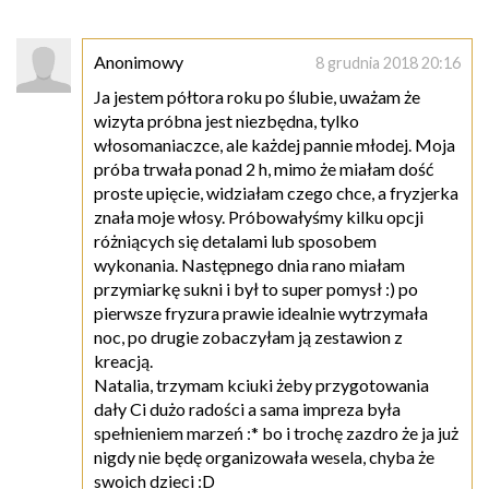
Anonimowy
8 grudnia 2018 20:16
Ja jestem półtora roku po ślubie, uważam że
wizyta próbna jest niezbędna, tylko
włosomaniaczce, ale każdej pannie młodej. Moja
próba trwała ponad 2 h, mimo że miałam dość
proste upięcie, widziałam czego chce, a fryzjerka
znała moje włosy. Próbowałyśmy kilku opcji
różniących się detalami lub sposobem
wykonania. Następnego dnia rano miałam
przymiarkę sukni i był to super pomysł :) po
pierwsze fryzura prawie idealnie wytrzymała
noc, po drugie zobaczyłam ją zestawion z
kreacją.
Natalia, trzymam kciuki żeby przygotowania
dały Ci dużo radości a sama impreza była
spełnieniem marzeń :* bo i trochę zazdro że ja już
nigdy nie będę organizowała wesela, chyba że
swoich dzieci :D