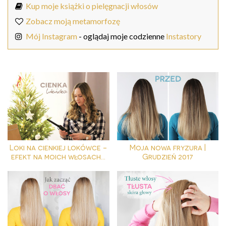
Kup moje książki o pielęgnacji włosów
Zobacz moją metamorfozę
Mój Instagram
- oglądaj moje codzienne
Instastory
Loki na cienkiej lokówce -
Moja nowa fryzura |
efekt na moich włosach...
Grudzień 2017