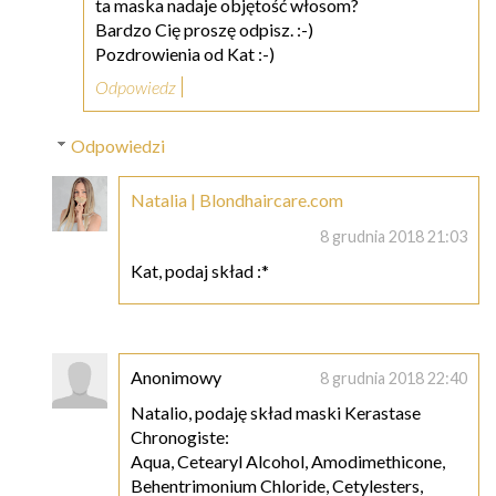
ta maska nadaje objętość włosom?
Bardzo Cię proszę odpisz. :-)
Pozdrowienia od Kat :-)
Odpowiedz
Odpowiedzi
Natalia | Blondhaircare.com
8 grudnia 2018 21:03
Kat, podaj skład :*
Anonimowy
8 grudnia 2018 22:40
Natalio, podaję skład maski Kerastase
Chronogiste:
Aqua, Cetearyl Alcohol, Amodimethicone,
Behentrimonium Chloride, Cetylesters,