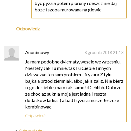
byc pyza a potem pioruny i deszcz nie daj
boze i szopa murowana na glowie
Odpowiedz
Anonimowy
8 grudnia 2018 21:13
Ja mam podobne dylematy, wesele we wrzesniu.
Niestety Jak I u mnie, tak I u Ciebie I innych
dziewczyn ten sam problem - fryzura Z tylu
bajka a przod ziemniak, albo jakis zaliz. Nie bierz
tego do siebie, mam tak samo! :D ehhhh. Dobrze,
ze chociaz suknia moja jest ladna I reszta
dodatkow ladna :) a bad fryzura musze Jeszcze
kombinowac.
Odpowiedz
Odpowiedzi