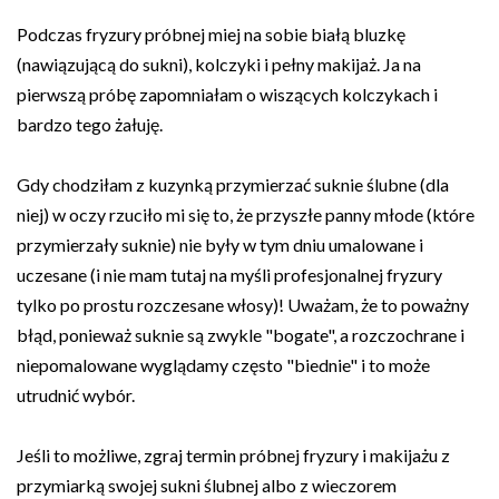
Podczas fryzury próbnej miej na sobie białą bluzkę
(nawiązującą do sukni), kolczyki i pełny makijaż. Ja na
pierwszą próbę zapomniałam o wiszących kolczykach i
bardzo tego żałuję.
Gdy chodziłam z kuzynką przymierzać suknie ślubne (dla
niej) w oczy rzuciło mi się to, że przyszłe panny młode (które
przymierzały suknie) nie były w tym dniu umalowane i
uczesane (i nie mam tutaj na myśli profesjonalnej fryzury
tylko po prostu rozczesane włosy)! Uważam, że to poważny
błąd, ponieważ suknie są zwykle "bogate", a rozczochrane i
niepomalowane wyglądamy często "biednie" i to może
utrudnić wybór.
Jeśli to możliwe, zgraj termin próbnej fryzury i makijażu z
przymiarką swojej sukni ślubnej albo z wieczorem