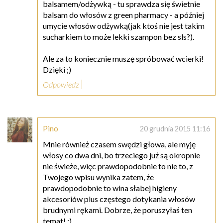
balsamem/odżywką - tu sprawdza się świetnie
balsam do włosów z green pharmacy - a później
umycie włosów odżywką(jak ktoś nie jest takim
sucharkiem to może lekki szampon bez sls?).
Ale za to koniecznie muszę spróbować wcierki!
Dzięki ;)
Odpowiedz
Pino
20 grudnia 2015 11:16
Mnie również czasem swędzi głowa, ale myję
włosy co dwa dni, bo trzeciego już są okropnie
nie świeże, więc prawdopodobnie to nie to, z
Twojego wpisu wynika zatem, że
prawdopodobnie to wina słabej higieny
akcesoriów plus częstego dotykania włosów
brudnymi rękami. Dobrze, że poruszyłaś ten
temat! :)