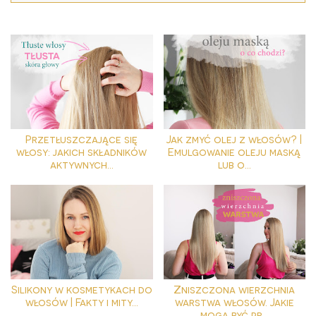
Przetłuszczające się
Jak zmyć olej z włosów? |
włosy: jakich składników
Emulgowanie oleju maską
aktywnych...
lub o...
Silikony w kosmetykach do
Zniszczona wierzchnia
włosów | Fakty i mity...
warstwa włosów. Jakie
mogą być pr...