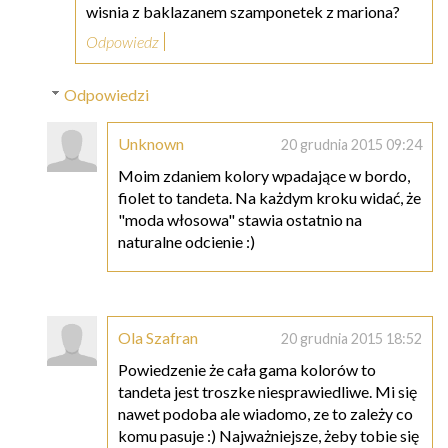
wisnia z baklazanem szamponetek z mariona?
Odpowiedz
Odpowiedzi
Unknown
20 grudnia 2015 09:24
Moim zdaniem kolory wpadające w bordo,
fiolet to tandeta. Na każdym kroku widać, że
"moda włosowa" stawia ostatnio na
naturalne odcienie :)
Ola Szafran
20 grudnia 2015 18:52
Powiedzenie że cała gama kolorów to
tandeta jest troszke niesprawiedliwe. Mi się
nawet podoba ale wiadomo, ze to zależy co
komu pasuje :) Najważniejsze, żeby tobie się