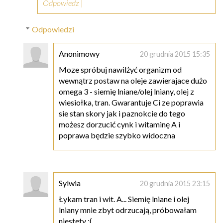
Odpowiedz
Odpowiedzi
Anonimowy
20 grudnia 2015 15:35
Moze spróbuj nawilżyć organizm od
wewnątrz postaw na oleje zawierajace dużo
omega 3 - siemię lniane/olej lniany, olej z
wiesiołka, tran. Gwarantuje Ci ze poprawia
sie stan skory jak i paznokcie do tego
możesz dorzucić cynk i witaminę A i
poprawa będzie szybko widoczna
Sylwia
20 grudnia 2015 23:15
Łykam tran i wit. A... Siemię lniane i olej
lniany mnie zbyt odrzucają, próbowałam
niestety :(