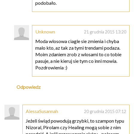
podobało.
Unknown
21 grudnia 2015 13:20
Moda wlosowa ciagle sie zmienia i chyba
malo kto, az tak za tymi trendami podaza.
Moim zdaniem zrob z wlosami to co tobie
pasuje, a nie kieruj sie tym co inni mowia.
Pozdrowienia :)
Odpowiedz
AlessaSusannah
20 grudnia 2015 07:12
Jeżeli świąd powodują grzybki, to szampon typu
Nizoral, Pirolam czy Healing mogą sobie z nim
poradzić. A jeśli przesuszenie skóry - polecam