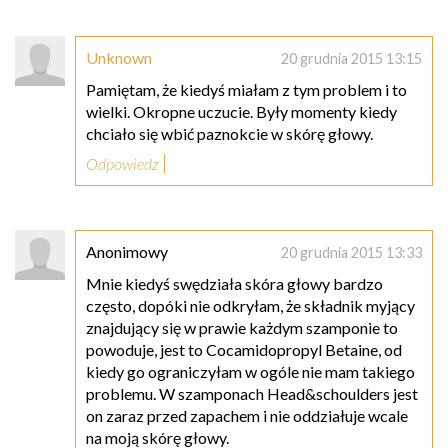
Unknown
20 grudnia 2015 13:15
Pamiętam, że kiedyś miałam z tym problem i to
wielki. Okropne uczucie. Były momenty kiedy
chciało się wbić paznokcie w skórę głowy.
Odpowiedz
Anonimowy
20 grudnia 2015 13:33
Mnie kiedyś swędziała skóra głowy bardzo
często, dopóki nie odkryłam, że składnik myjący
znajdujący się w prawie każdym szamponie to
powoduje, jest to Cocamidopropyl Betaine, od
kiedy go ograniczyłam w ogóle nie mam takiego
problemu. W szamponach Head&schoulders jest
on zaraz przed zapachem i nie oddziałuje wcale
na moją skórę głowy.