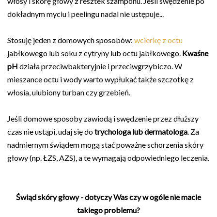
włosy i skórę głowy z resztek szamponu. Jeśli swędzenie po
dokładnym myciu i peelingu nadal nie ustępuje...
Stosuję jeden z domowych sposobów:
wcierkę z octu
jabłkowego lub soku z cytryny lub octu jabłkowego.
Kwaśne
pH
działa przeciwbakteryjnie i przeciwgrzybiczo. W
mieszance octu i wody warto wypłukać także szczotkę z
włosia, ulubiony turban czy grzebień.
Jeśli domowe sposoby zawiodą i swędzenie przez dłuższy
czas nie ustąpi, udaj się do
trychologa lub dermatologa
. Za
nadmiernym świądem mogą stać poważne schorzenia skóry
głowy (np. ŁZS, AZS), a te wymagają odpowiedniego leczenia.
Świąd skóry głowy - dotyczy Was czy w ogóle nie macie
takiego problemu?