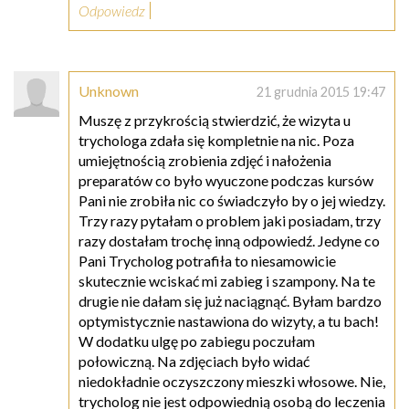
Odpowiedz
Unknown
21 grudnia 2015 19:47
Muszę z przykrością stwierdzić, że wizyta u
trychologa zdała się kompletnie na nic. Poza
umiejętnością zrobienia zdjęć i nałożenia
preparatów co było wyuczone podczas kursów
Pani nie zrobiła nic co świadczyło by o jej wiedzy.
Trzy razy pytałam o problem jaki posiadam, trzy
razy dostałam trochę inną odpowiedź. Jedyne co
Pani Trycholog potrafiła to niesamowicie
skutecznie wciskać mi zabieg i szampony. Na te
drugie nie dałam się już naciągnąć. Byłam bardzo
optymistycznie nastawiona do wizyty, a tu bach!
W dodatku ulgę po zabiegu poczułam
połowiczną. Na zdjęciach było widać
niedokładnie oczyszczony mieszki włosowe. Nie,
trycholog nie jest odpowiednią osobą do leczenia