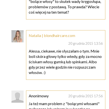
"bolące włosy" to skutek wady kręgosłupa,
problemów z postawą. To prawda? Wiecie
coś więcej na ten temat?
Natalia | blondhaircare.com
20 grudnia 2015 13:56
Alessa, ciekawe, nie słyszałam o tym. Mnie
boli skóra głowy tylko wtedy, gdy za mocno
ściskam włosy gumką lub spinkami. Albo
gdy przez wiele godzin nie rozpuszczam
włosów. :)
Anonimowy
20 grudnia 2015 17:56
Ja też mam problem z "bolącymi włosami"
zwłaszcza jak upinam je w koczka na