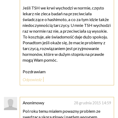
Jeśli TSH we krwi wychodzi w normie, często
lekarz nie zleca badań na przeciwciała
świadczące o hashimoto, a co za tym idzie także
niedoczynnością tarczycy. U mnie TSH wychodzi
raz w normie raz nie, a przeciwciała są wysokie.
To kosztuje, ale świadomość daje dużo spokoju.
Ponadtom jeśli okaże się, że macie problemy z
tarczycą, rozwiązaniem jest przyjmowanie
hormonów, które w dużym stopniu na prawde
mogą Wam pomóc.
Pozdrawiam
Odpowiedz
Anonimowy
28 grudnia 2015 14:59
Pol roku temu mialem powazny problem ze
swedzaca skora glowy i naglym wysypem