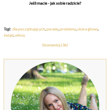
Jeśli macie - jak sobie radzicie?
Tagi:
dla początkujących
,
porady
,
problemy
,
skóra głowy
,
świąd
,
włosy
Skomentuj (36)