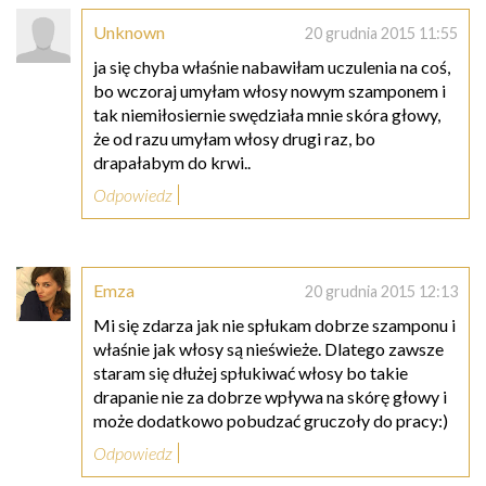
Unknown
20 grudnia 2015 11:55
ja się chyba właśnie nabawiłam uczulenia na coś,
bo wczoraj umyłam włosy nowym szamponem i
tak niemiłosiernie swędziała mnie skóra głowy,
że od razu umyłam włosy drugi raz, bo
drapałabym do krwi..
Odpowiedz
Emza
20 grudnia 2015 12:13
Mi się zdarza jak nie spłukam dobrze szamponu i
właśnie jak włosy są nieświeże. Dlatego zawsze
staram się dłużej spłukiwać włosy bo takie
drapanie nie za dobrze wpływa na skórę głowy i
może dodatkowo pobudzać gruczoły do pracy:)
Odpowiedz