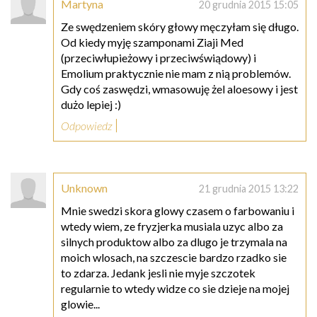
Martyna
20 grudnia 2015 15:05
Ze swędzeniem skóry głowy męczyłam się długo.
Od kiedy myję szamponami Ziaji Med
(przeciwłupieżowy i przeciwświądowy) i
Emolium praktycznie nie mam z nią problemów.
Gdy coś zaswędzi, wmasowuję żel aloesowy i jest
dużo lepiej :)
Odpowiedz
Unknown
21 grudnia 2015 13:22
Mnie swedzi skora glowy czasem o farbowaniu i
wtedy wiem, ze fryzjerka musiala uzyc albo za
silnych produktow albo za dlugo je trzymala na
moich wlosach, na szczescie bardzo rzadko sie
to zdarza. Jedank jesli nie myje szczotek
regularnie to wtedy widze co sie dzieje na mojej
glowie...