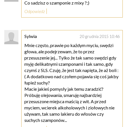
Co sadzisz o szamponie z mixy ?;)
Odpowiedz
Sylwia
20 grudnia 2015 10:46
Mnie często, prawie po każdym myciu, swędzi
głowa, ale podejrzewam, że to przez
przesuszenie jej... Tylko że tak samo swędzi gdy
myję delikatnymi szamponami i tak samo, gdy
czymś z SLS. Czuję, że jest tak napięta, że aż boli :
( A dodatkowo nad czołem pojawia się coś jakby
łupież suchy?
Macie jakieś pomysły jak temu zaradzić?
Próbuję olejowania, smaruję najbardziej
przesuszone miejsca maścią z wit. A przed
myciem, wcierek alkoholowych i ziołowych nie
używam, tak samo lakieru do włosów czy
suchych szamponów...