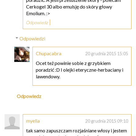
Cerkogel 30 albo emulsję do skóry głowy
Emolium. :>
Odpowiedz
Odpowiedzi
Chupacabra
20 grudnia 2015 15:05
Ocet też powinie sobie z grzybkiem
poradzić :D I olejki eteryczne-herbaciany i
lawendowy.
Odpowiedz
myelia
20 grudnia 2015 09:10
tak samo zapuszczam rozjaśniane włosy i jestem