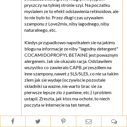
pryszczy na tylniej stronie szyi. Na poczatku
myslalem ze to efekt odstawienia retinoidow, ale
to nie bylo to. Przez dlugi czas uzywalem
szamponu z Love2mix, niby lagodnego, niby
naturalnego, etc.
Kiedys przypadkowo napotkalem sie na jakims
blogu na informacje ze niby "lagodny detergent"
COCAMIDOPROPYL BETAINE jest powaznym
alergenem. Jak sie okazalo racja. Odstawilem
wszystko co zawieralo CAPB, przeszdlem na
inne szampony, nawet z SLS/SLES, co nie sa takim
zlem jak sie wydaje (oczywiscie pozostale
skladniki sa wazne, nie warto brac sie za
pierwsze lepsze zlo z pantene, etc.) i problem
ustapil. Zreszta, jak ktos ma ochote, to niech
poczyta w internecie na ten temat.
Mam nadzieje ze komus moglem pomoc, a jak
nie, to sie ciesze ze u nikogo nie spowodowal on