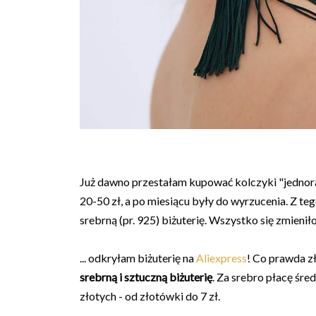
Już dawno przestałam kupować kolczyki "jednor
20-50 zł, a po miesiącu były do wyrzucenia. Z teg
srebrną (pr. 925) biżuterię. Wszystko się zmieniło,
... odkryłam biżuterię na
Aliexpress
! Co prawda z
srebrną i sztuczną biżuterię
. Za srebro płacę śre
złotych - od złotówki do 7 zł.