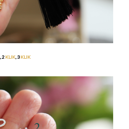
, 2
KLIK
, 3
KLIK