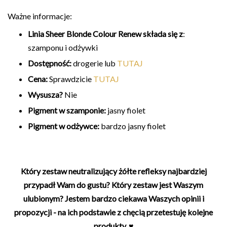
Ważne informacje:
Linia Sheer Blonde Colour Renew składa się z
:
szamponu i odżywki
Dostępność:
drogerie lub
TUTAJ
Cena:
Sprawdzicie
TUTAJ
Wysusza?
Nie
Pigment w szamponie:
jasny fiolet
Pigment w odżywce:
bardzo jasny fiolet
Który zestaw neutralizujący żółte refleksy najbardziej
przypadł Wam do gustu? Który zestaw jest Waszym
ulubionym? Jestem bardzo ciekawa Waszych opinii i
propozycji - na ich podstawie z chęcią przetestuję kolejne
produkty. ♥