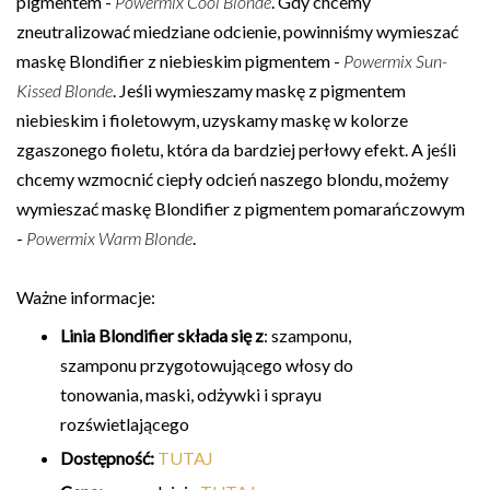
pigmentem -
Powermix Cool Blonde
. Gdy chcemy
zneutralizować miedziane odcienie, powinniśmy wymieszać
maskę Blondifier z niebieskim pigmentem -
Powermix Sun-
Kissed Blonde
. Jeśli wymieszamy maskę z pigmentem
niebieskim i fioletowym, uzyskamy maskę w kolorze
zgaszonego fioletu, która da bardziej perłowy efekt. A jeśli
chcemy wzmocnić ciepły odcień naszego blondu, możemy
wymieszać maskę Blondifier z pigmentem pomarańczowym
-
Powermix Warm Blonde
.
Ważne informacje:
Linia Blondifier składa się z
: szamponu,
szamponu przygotowującego włosy do
tonowania, maski, odżywki i sprayu
rozświetlającego
Dostępność:
TUTAJ