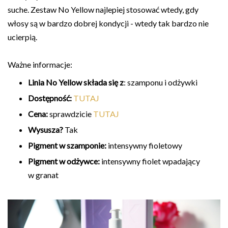
suche. Zestaw No Yellow najlepiej stosować wtedy, gdy
włosy są w bardzo dobrej kondycji - wtedy tak bardzo nie
ucierpią.
Ważne informacje:
Linia No Yellow składa się z
: szamponu i odżywki
Dostępność:
TUTAJ
Cena:
sprawdzicie
TUTAJ
Wysusza?
Tak
Pigment w szamponie:
intensywny fioletowy
Pigment w odżywce:
intensywny fiolet wpadający
w granat