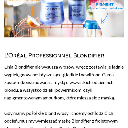
L'Oréal Professionnel Blondifier
Linia Blondifier nie wysusza włosów, wręcz zostawia je ładnie
wypielęgnowane: błyszczące, gładkie i nawilżone. Gama
została skonstruowana z myślą o wszystkich odcieniach
blondu, a wszystko dzięki powermixom, czyli
napigmentowanym ampułkom, które miesza się z maską.
Gdy mamy pożółkłe blond włosy i chcemy ochłodzić ich
odcień, musimy wymieszać maskę Blondifier z fioletowym