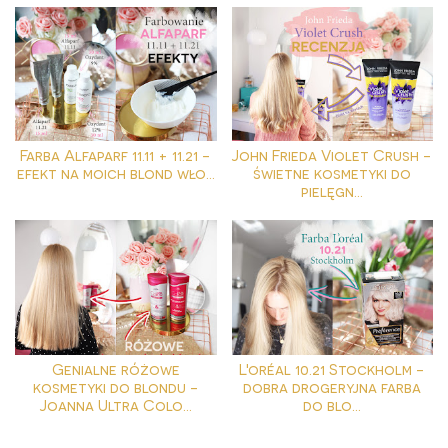
Farba Alfaparf 11.11 + 11.21 -
John Frieda Violet Crush -
efekt na moich blond wło...
świetne kosmetyki do
pielęgn...
Genialne różowe
L'oréal 10.21 Stockholm -
kosmetyki do blondu -
dobra drogeryjna farba
Joanna Ultra Colo...
do blo...