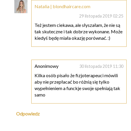
Natalia | blondhaircare.com
29 listopada 2019 02:25
Też jestem ciekawa, ale słyszałam, że nie są
tak skuteczne i tak dobrze wykonane. Może
kiedyś będę miała okazję porównać. :)
Anonimowy
30 listopada 2019 11:30
Kilka osób pisało że fizjoterapeuci mówili
aby nie przepłacać bo różnią się tylko
wypełnieniem a funckje swoje spełniają tak
samo
Odpowiedz