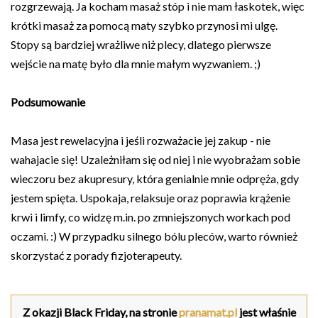
rozgrzewają. Ja kocham masaż stóp i nie mam łaskotek, więc
krótki masaż za pomocą maty szybko przynosi mi ulgę.
Stopy są bardziej wrażliwe niż plecy, dlatego pierwsze
wejście na matę było dla mnie małym wyzwaniem. ;)
Podsumowanie
Masa jest rewelacyjna i jeśli rozważacie jej zakup - nie
wahajacie się! Uzależniłam się od niej i nie wyobrażam sobie
wieczoru bez akupresury, która genialnie mnie odpręża, gdy
jestem spięta. Uspokaja, relaksuje oraz poprawia krążenie
krwi i limfy, co widzę m.in. po zmniejszonych workach pod
oczami. :) W przypadku silnego bólu pleców, warto również
skorzystać z porady fizjoterapeuty.
Z okazji Black Friday, na stronie
pranamat.pl
jest właśnie