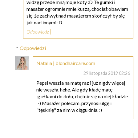
widzę przede mną moje koty :D Te gumki i
masażer ogromnie mnie kuszą, chociaż obawiam
się, że zachwyt nad masażerem skończył by się
jak nad innymi :D
Odpowiedz
Odpowiedzi
Natalia | blondhaircare.com
29 listopada 2019 02:26
Pepsi weszła na matę raz i już nigdy więcej
nie weszła, hehe. Ale gdy kładę matę
igiełkami do dołu, chętnie się na niej kładzie
:-) Masażer polecam, przynosi ulgę i
"tęsknię" za nim w ciągu dnia. :)