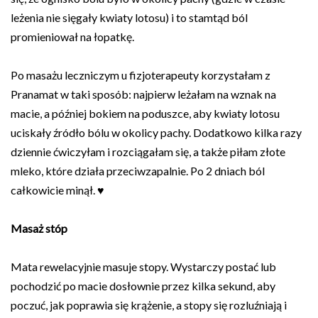
leżenia nie sięgały kwiaty lotosu) i to stamtąd ból
promieniował na łopatkę.
Po masażu leczniczym u fizjoterapeuty korzystałam z
Pranamat w taki sposób: najpierw leżałam na wznak na
macie, a później bokiem na poduszce, aby kwiaty lotosu
uciskały źródło bólu w okolicy pachy. Dodatkowo kilka razy
dziennie ćwiczyłam i rozciągałam się, a także piłam złote
mleko, które działa przeciwzapalnie. Po 2 dniach ból
całkowicie minął. ♥
Masaż stóp
Mata rewelacyjnie masuje stopy. Wystarczy postać lub
pochodzić po macie dosłownie przez kilka sekund, aby
poczuć, jak poprawia się krążenie, a stopy się rozluźniają i