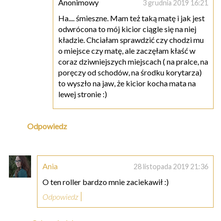
Anonimowy
3 grudnia 2019 16:21
Ha.... śmieszne. Mam też taką matę i jak jest
odwrócona to mój kicior ciągle się na niej
kładzie. Chciałam sprawdzić czy chodzi mu
o miejsce czy matę, ale zaczęłam kłaść w
coraz dziwniejszych miejscach ( na pralce, na
poręczy od schodów, na środku korytarza)
to wyszło na jaw, że kicior kocha mata na
lewej stronie :)
Odpowiedz
Ania
28 listopada 2019 21:36
O ten roller bardzo mnie zaciekawił :)
Odpowiedz