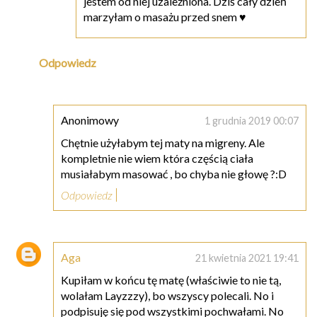
jestem od niej uzależniona. Dziś cały dzień
marzyłam o masażu przed snem ♥
Odpowiedz
Anonimowy
1 grudnia 2019 00:07
Chętnie użyłabym tej maty na migreny. Ale
kompletnie nie wiem która częścią ciała
musiałabym masować , bo chyba nie głowę ?:D
Odpowiedz
Aga
21 kwietnia 2021 19:41
Kupiłam w końcu tę matę (właściwie to nie tą,
wolałam Layzzzy), bo wszyscy polecali. No i
podpisuję się pod wszystkimi pochwałami. No