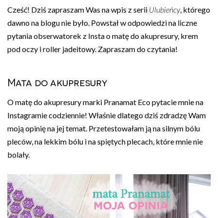
Cześć! Dziś zapraszam Was na wpis z serii
Ulubieńcy
, którego
dawno na blogu nie było. Powstał w odpowiedzi na liczne
pytania obserwatorek z Insta o matę do akupresury, krem
pod oczy i roller jadeitowy. Zapraszam do czytania!
Mata do akupresury
O matę do akupresury marki Pranamat Eco pytacie mnie na
Instagramie codziennie! Właśnie dlatego dziś zdradzę Wam
moją opinię na jej temat. Przetestowałam ją na silnym bólu
pleców, na lekkim bólu i na spiętych plecach, które mnie nie
bolały.