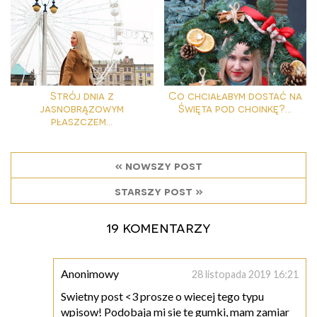
Strój dnia z
Co chciałabym dostać na
jasnobrązowym
Święta pod choinkę?...
płaszczem...
« nowszy post
starszy post »
19 komentarzy
Anonimowy
28 listopada 2019 16:21
Swietny post <3 prosze o wiecej tego typu
wpisow! Podobaja mi sie te gumki, mam zamiar