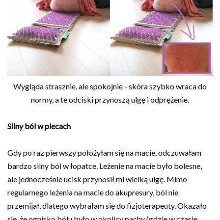
Wygląda strasznie, ale spokojnie - skóra szybko wraca do
normy, a te odciski przynoszą ulgę i odprężenie.
Silny ból w plecach
Gdy po raz pierwszy położyłam się na macie, odczuwałam
bardzo silny ból w łopatce. Leżenie na macie było bolesne,
ale jednocześnie ucisk przynosił mi wielką ulgę. Mimo
regularnego leżenia na macie do akupresury, ból nie
przemijał, dlatego wybrałam się do fizjoterapeuty. Okazało
się, że ognisko bólu było w okolicy pachy (gdzie w czasie