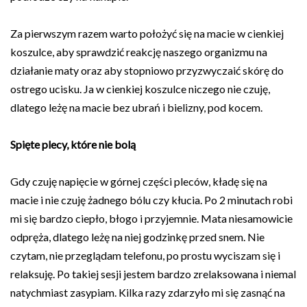
Za pierwszym razem warto położyć się na macie w cienkiej
koszulce, aby sprawdzić reakcję naszego organizmu na
działanie maty oraz aby stopniowo przyzwyczaić skórę do
ostrego ucisku. Ja w cienkiej koszulce niczego nie czuję,
dlatego leżę na macie bez ubrań i bielizny, pod kocem.
Spięte plecy, które nie bolą
Gdy czuję napięcie w górnej części pleców, kładę się na
macie i nie czuję żadnego bólu czy kłucia. Po 2 minutach robi
mi się bardzo ciepło, błogo i przyjemnie. Mata niesamowicie
odpręża, dlatego leżę na niej godzinkę przed snem. Nie
czytam, nie przeglądam telefonu, po prostu wyciszam się i
relaksuję. Po takiej sesji jestem bardzo zrelaksowana i niemal
natychmiast zasypiam. Kilka razy zdarzyło mi się zasnąć na