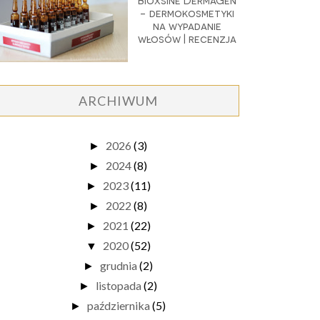
Bioxsine DermaGen
- dermokosmetyki
na wypadanie
włosów | recenzja
ARCHIWUM
2026
(3)
►
2024
(8)
►
2023
(11)
►
2022
(8)
►
2021
(22)
►
2020
(52)
▼
grudnia
(2)
►
listopada
(2)
►
października
(5)
►