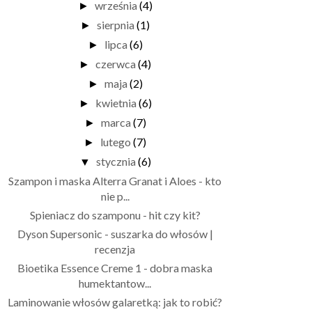
września
(4)
►
sierpnia
(1)
►
lipca
(6)
►
czerwca
(4)
►
maja
(2)
►
kwietnia
(6)
►
marca
(7)
►
lutego
(7)
►
stycznia
(6)
▼
Szampon i maska Alterra Granat i Aloes - kto
nie p...
Spieniacz do szamponu - hit czy kit?
Dyson Supersonic - suszarka do włosów |
recenzja
Bioetika Essence Creme 1 - dobra maska
humektantow...
Laminowanie włosów galaretką: jak to robić?