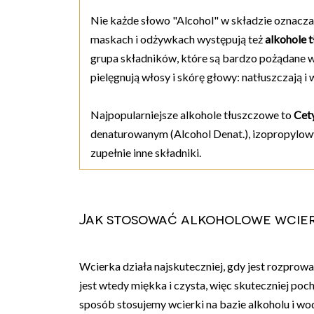
Nie każde słowo "Alcohol" w składzie oznacza
maskach i odżywkach występują też
alkohole 
grupa składników, które są bardzo pożądane w 
pielęgnują włosy i skórę głowy: natłuszczają i
Najpopularniejsze alkohole tłuszczowe to
Cety
denaturowanym (Alcohol Denat.), izopropylowy
zupełnie inne składniki.
Jak stosować alkoholowe wcier
Wcierka działa najskuteczniej, gdy jest rozprow
jest wtedy miękka i czysta, więc skuteczniej poc
sposób stosujemy wcierki na bazie alkoholu i wod