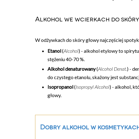
Alkohol we wcierkach do skór
W odżywkach do skóry głowy najczęściej spotyka
Etanol
(
Alcohol
) - alkohol etylowy to spiryt
stężeniu 40-70 %.
Alkohol denaturowany
(
Alcohol Denat.
) - d
do czystego etanolu, skażony jest substan
Isopropanol
(
Isopropyl Alcohol
) - alkohol, k
głowy.
Dobry alkohol w kosmetykac