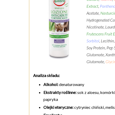
Extract
,
Pantheno
Acetate,
Nasturci
Hydrogenated Cas
Nicotinate, Laur
Frutescens Fruit 
Sorbitol
, Lecithi
Soy Protein, Peg
Glutamate, Xanth
Glutamate,
Glyci
Analiza składu:
Alkohol:
denaturowany
Ekstrakty roślinne:
sok z aloesu, komórki
papryka
Olejki eteryczne:
cytryniec chiński, meli