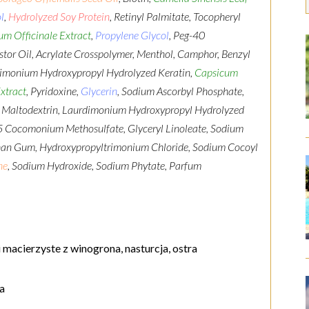
l
,
Hydrolyzed Soy Protein
, Retinyl Palmitate, Tocopheryl
um Officinale Extract
,
Propylene Glycol
, Peg-40
tor Oil, Acrylate Crosspolymer, Menthol, Camphor, Benzyl
dimonium Hydroxypropyl Hydrolyzed Keratin,
Capsicum
Extract
, Pyridoxine,
Glycerin
, Sodium Ascorbyl Phosphate,
n, Maltodextrin, Laurdimonium Hydroxypropyl Hydrolyzed
-5 Cocomonium Methosulfate, Glyceryl Linoleate, Sodium
an Gum, Hydroxypropyltrimonium Chloride, Sodium Cocoyl
ne
, Sodium Hydroxide, Sodium Phytate, Parfum
 macierzyste z winogrona, nasturcja, ostra
sa