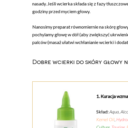
nasady. Jeśli wcierka składa się z fazy tłuszczowe
godziny przed myciem głowy.
Nanosimy preparat równomiernie na skórę głowy w
pochylamy głowę w dół (aby zwiększyć ukrwienie
palców (masaż ułatwi wchłanianie wcierki i doda
Dobre wcierki do skóry głowy n
1. Kuracja wzmac
Skład:
Aqua, Alc
Kernel Oil
,
Hydro
Culture
,
Taurine
,