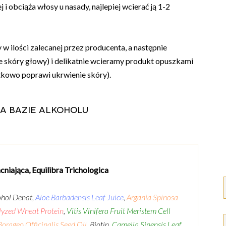
j i obciąża włosy u nasady, najlepiej wcierać ją 1-2
 ilości zalecanej przez producenta, a następnie
 skóry głowy) i delikatnie wcieramy produkt opuszkami
tkowo poprawi ukrwienie skóry).
a bazie alkoholu
niająca, Equilibra Trichologica
ohol Denat,
Aloe Barbadensis Leaf Juice
,
Argania Spinosa
lyzed Wheat Protein
,
Vitis Vinifera Fruit Meristem Cell
Borageo Officinalis Seed Oil
, Biotin,
Camelia Sinensis Leaf