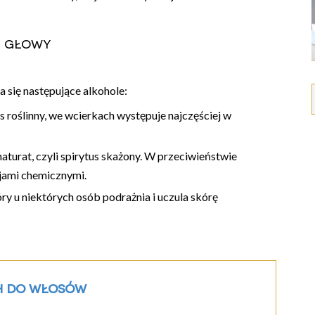
y głowy
 się następujące alkohole:
us roślinny, we wcierkach występuje najczęściej w
enaturat, czyli spirytus skażony. W przeciwieństwie
cjami chemicznymi.
tóry u niektórych osób podrażnia i uczula skórę
h do włosów