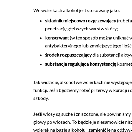
We wcierkach alkohol jest stosowany jako:
składnik miejscowo rozgrzewający
(rubefa
penetrację głębszych warstw skóry;
konserwant
(w ten sposób można uniknąć 
antybakteryjnego lub zmniejszyć jego ilość
środek rozpuszczający
dla substancji akty
substancja regulująca konsystencję
kosmet
Jak widzicie, alkohol we wcierkach nie występuje
funkcji. Jeśli będziemy robić przerwy w kuracji 
szkody.
Jeśli włosy są suche i zniszczone, nie powinniśm
głowy po włosach. To będzie je niesamowicie niszc
wcierek na bazie alkoholu i zamienić je na odżywki