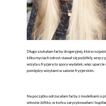
Długo szukałam farby drogeryjnej, która rozjaśn
kilku myciach odrost stawał się pożółkły, wręc
wizyta u fryzjera to spory wydatek, więc uparc
pomiędzy wizytami w salonie fryzjerskim.
Na początku odrzucałam farby z modelkami o pla
włosów żółtko, w końcu zaryzykowałam i kupił