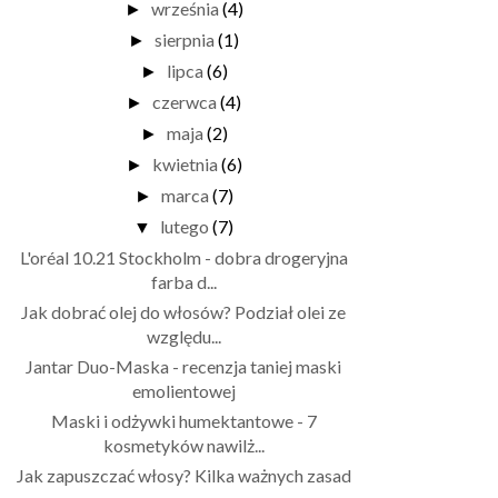
września
(4)
►
sierpnia
(1)
►
lipca
(6)
►
czerwca
(4)
►
maja
(2)
►
kwietnia
(6)
►
marca
(7)
►
lutego
(7)
▼
L'oréal 10.21 Stockholm - dobra drogeryjna
farba d...
Jak dobrać olej do włosów? Podział olei ze
względu...
Jantar Duo-Maska - recenzja taniej maski
emolientowej
Maski i odżywki humektantowe - 7
kosmetyków nawilż...
Jak zapuszczać włosy? Kilka ważnych zasad