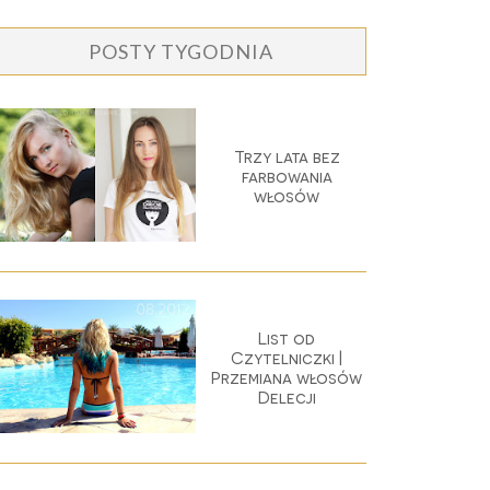
POSTY TYGODNIA
Trzy lata bez
farbowania
włosów
List od
Czytelniczki |
Przemiana włosów
Delecji