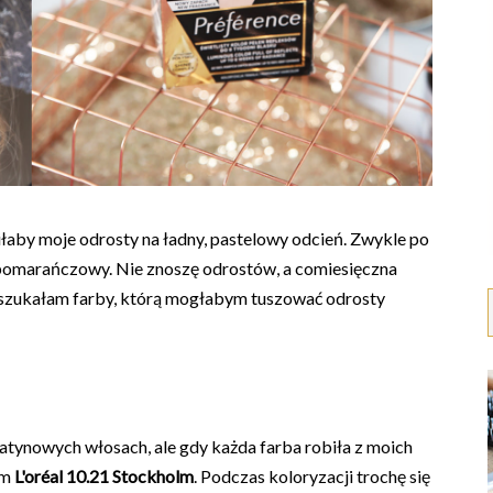
iłaby moje odrosty na ładny, pastelowy odcień. Zwykle po
z pomarańczowy. Nie znoszę odrostów, a comiesięczna
ie szukałam farby, którą mogłabym tuszować odrosty
tynowych włosach, ale gdy każda farba robiła z moich
am
L'oréal 10.21 Stockholm
. Podczas koloryzacji trochę się