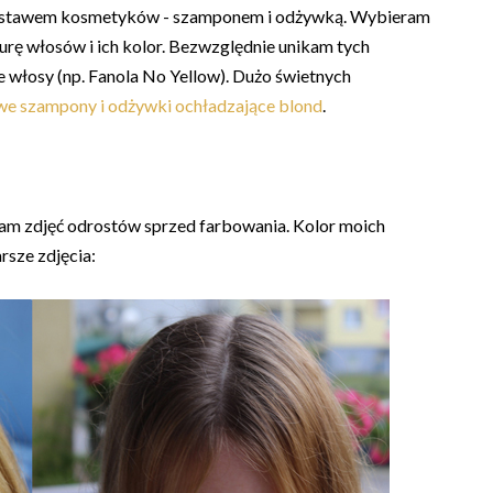
 zestawem kosmetyków - szamponem i odżywką. Wybieram
turę włosów i ich kolor. Bezwzględnie unikam tych
 włosy (np. Fanola No Yellow). Dużo świetnych
we szampony i odżywki ochładzające blond
.
 mam zdjęć odrostów sprzed farbowania. Kolor moich
rsze zdjęcia: