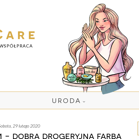
Care
WSPÓŁPRACA
URODA
sobota, 29 lutego 2020
m - dobra drogeryjna farba