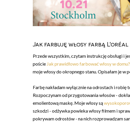
Jak farbuję włosy farbą L'oréa
Przede wszystkim, czytam instrukcję obsługi i j
poście
Jak prawidłowo farbować włosy w domu?
moje włosy do okropnego stanu. Opisałam je w 
Farbę nakładam wyłącznie na odrostach i robię to
Rozpoczynam od przygotowania włosów - dokład
emolientową maskę. Moje włosy są
wysokoporo
szkodzi - odżywka powleka włosy filmem i spraw
pokrywam odrostów - na nich rozprowadzam sam