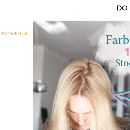
do
Skomentuj (55)