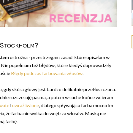
l Stockholm?
estem ostrożna - przestrzegam zasad, które opisałam w
Nie popełniam też błędów, które kiedyś doprowadziły
poście
Błędy podczas farbowania włosów
.
, gdy skóra głowy jest bardzo delikatnie przetłuszczona.
nie rozczesuję pasma, a potem w suche końce wcieram
wate
i
uwrażliwione
, dlatego spływająca farba mocno im
ia, że farba nie wnika do wnętrza włosów. Maską nie
ą farbę.