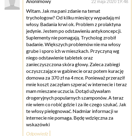
Anonimowy
22 maja 2020 19:48
Witam. Jak ma pani zdanie na temat
trychologow? Od kilku miesięcy wypadają mi
włosy. Badania krwi ok. Problem z prolaktyna
jedynie. Jestem po odstawieniu antykoncepcji.
Suplementy nie pomagają. Trycholog zrobił
badanie. Większych problemów nie ma włosy
grube i sporo ich w mieszkach. Przyczyną wg
niego odstawienie tabletek oraz
zanieczyszczona skóra głowy. Zaleca zabiegi
oczyszczające w gabinecie oraz potem kurację
domowa za 370 zł na 4 mce. Ponieważ przeraził
mnie koszt zaczęłam szperać w internecie i teraz
mam mieszane uczucia. Dotąd używałam
drogeryjnych popularnych szamponów. A teraz
nie wiem co robić gdzie i za ile czego szukać. Jak
te włosy pielęgnować. Nadmiar informacji w
internecie nie pomaga. Będę wdzięczna za
wskazówki
Odpowiedz