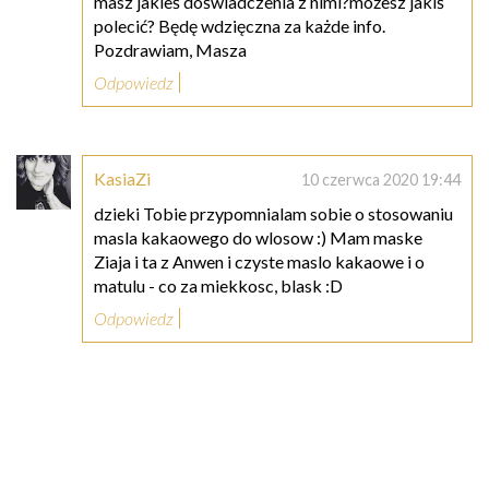
masz jakieś doświadczenia z nimi?możesz jakiś
polecić? Będę wdzięczna za każde info.
Pozdrawiam, Masza
Odpowiedz
KasiaZi
10 czerwca 2020 19:44
dzieki Tobie przypomnialam sobie o stosowaniu
masla kakaowego do wlosow :) Mam maske
Ziaja i ta z Anwen i czyste maslo kakaowe i o
matulu - co za miekkosc, blask :D
Odpowiedz