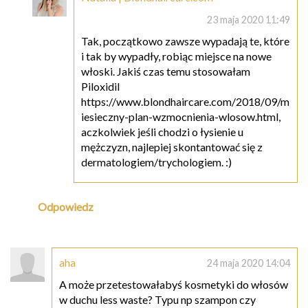
23 maja 2020 11:49
Tak, początkowo zawsze wypadają te, które
i tak by wypadły, robiąc miejsce na nowe
włoski. Jakiś czas temu stosowałam
Piloxidil
https://www.blondhaircare.com/2018/09/m
iesieczny-plan-wzmocnienia-wlosow.html,
aczkolwiek jeśli chodzi o łysienie u
mężczyzn, najlepiej skontantować się z
dermatologiem/trychologiem. :)
Odpowiedz
aha
24 maja 2020 14:04
A może przetestowałabyś kosmetyki do włosów
w duchu less waste? Typu np szampon czy