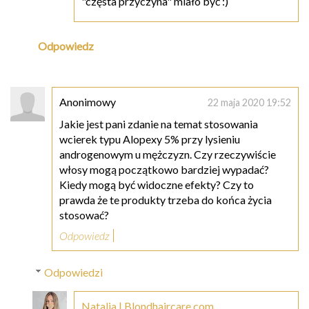
"częsta przyczyna" miało być :)
Odpowiedz
Anonimowy
22 maja 2020 19:52
Jakie jest pani zdanie na temat stosowania
wcierek typu Alopexy 5% przy lysieniu
androgenowym u mężczyzn. Czy rzeczywiście
włosy mogą początkowo bardziej wypadać?
Kiedy mogą być widoczne efekty? Czy to
prawda że te produkty trzeba do końca życia
stosować?
Odpowiedz
Odpowiedzi
Natalia | Blondhaircare.com