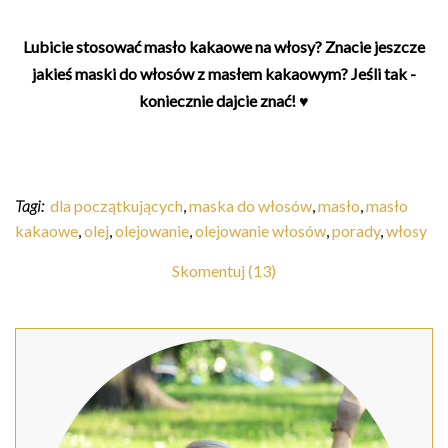
Lubicie stosować masło kakaowe na włosy? Znacie jeszcze
jakieś maski do włosów z masłem kakaowym? Jeśli tak -
koniecznie dajcie znać! ♥
Tagi:
dla początkujących
,
maska do włosów
,
masło
,
masło
kakaowe
,
olej
,
olejowanie
,
olejowanie włosów
,
porady
,
włosy
Skomentuj (13)