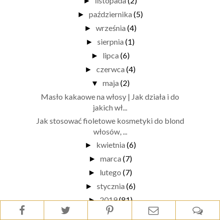
listopada
(2)
►
października
(5)
►
września
(4)
►
sierpnia
(1)
►
lipca
(6)
►
czerwca
(4)
►
maja
(2)
▼
Masło kakaowe na włosy | Jak działa i do
jakich wł...
Jak stosować fioletowe kosmetyki do blond
włosów, ...
kwietnia
(6)
►
marca
(7)
►
lutego
(7)
►
stycznia
(6)
►
2019
(81)
►
2018
(93)
►