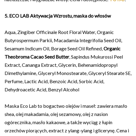
5. ECO LAB Aktywacja Wzrostu, maska do włosów
Aqua, Zingiber Officinale Root Floral Water, Organic
Butyrospermum Parkii, Macadamia Integrifolia Seed Oil,
Sesamum Indicum Oil, Borage Seed Oil Refined,
Organic
Theobroma Cacao Seed Butter
, Sapindus Mukurossi Peel
Extract, Cananga Extract, Glycerin, Behenamidopropyl
Dimethylamine, Glyceryl Monostearate, Glyceryl Stearate SE,
Perfume, Lactic Acid, Benzoic Acid, Sorbic Acid,
Dehydroacetic Acid, Benzyl Alcohol
Maska Eco Lab to bogactwo olejów i maseł: zawiera masło
shea, olej makadamia, olej sezamowy, olej z nasion
ogórecznika, masło kakaowe, a także wyciąg z łupin
orzechów piorących, extract z ylang-ylang i glicerynę. Cena i