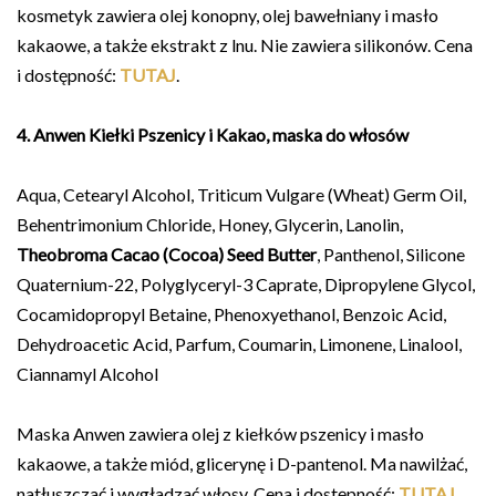
kosmetyk zawiera olej konopny, olej bawełniany i masło
kakaowe, a także ekstrakt z lnu. Nie zawiera silikonów. Cena
i dostępność:
TUTAJ
.
4. Anwen Kiełki Pszenicy i Kakao, maska do włosów
Aqua, Cetearyl Alcohol, Triticum Vulgare (Wheat) Germ Oil,
Behentrimonium Chloride, Honey, Glycerin, Lanolin,
Theobroma Cacao (Cocoa) Seed Butter
, Panthenol, Silicone
Quaternium-22, Polyglyceryl-3 Caprate, Dipropylene Glycol,
Cocamidopropyl Betaine, Phenoxyethanol, Benzoic Acid,
Dehydroacetic Acid, Parfum, Coumarin, Limonene, Linalool,
Ciannamyl Alcohol
Maska Anwen zawiera olej z kiełków pszenicy i masło
kakaowe, a także miód, glicerynę i D-pantenol. Ma nawilżać,
natłuszczać i wygładzać włosy. Cena i dostępność:
TUTAJ
.