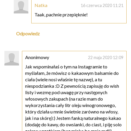
Natka
16 czerwca 2020 11:21
Taak, pachnie przepięknie!
Odpowiedz
Anonimowy
22 maja 2020 12:09
Jak wspominałaś o tym na Instagramie to
myślałam, że mówisz o kakaowym balsamie do
ciała (wiele nosi właśnie tę nazwę), a tu
niespodzianka :D Z pewnością zapisuję do wish
listy i wezmę pod uwagę przy następnych
włosowych zakupach (na razie mam do
wykorzystania cały litr oleju winogronowego,
który działa u mnie świetnie zarówno na włosy,
jak i na skórę):) Jestem fanką naturalnego kakao
(dodaję do kawy, do owsianki, do ciast, i piję solo
zalane wrzątkiem (bez mleka bo mnie mdli),