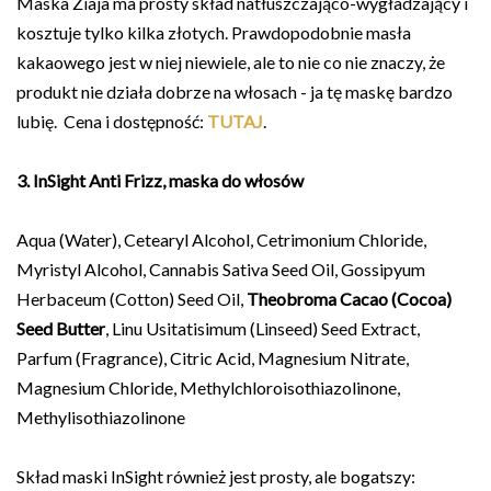
Maska Ziaja ma prosty skład natłuszczająco-wygładzający i
kosztuje tylko kilka złotych. Prawdopodobnie masła
kakaowego jest w niej niewiele, ale to nie co nie znaczy, że
produkt nie działa dobrze na włosach - ja tę maskę bardzo
lubię. Cena i dostępność:
TUTAJ
.
3. InSight Anti Frizz, maska do włosów
Aqua (Water), Cetearyl Alcohol, Cetrimonium Chloride,
Myristyl Alcohol, Cannabis Sativa Seed Oil, Gossipyum
Herbaceum (Cotton) Seed Oil,
Theobroma Cacao (Cocoa)
Seed Butter
, Linu Usitatisimum (Linseed) Seed Extract,
Parfum (Fragrance), Citric Acid, Magnesium Nitrate,
Magnesium Chloride, Methylchloroisothiazolinone,
Methylisothiazolinone
Skład maski InSight również jest prosty, ale bogatszy: