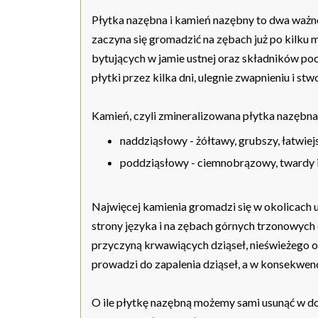
Płytka nazębna i kamień nazębny to dwa ważn
zaczyna się gromadzić na zębach już po kilku m
bytujących w jamie ustnej oraz składników poch
płytki przez kilka dni, ulegnie zwapnieniu i st
Kamień, czyli zmineralizowana płytka nazębna
naddziąsłowy - żółtawy, grubszy, łatwiej
poddziąsłowy - ciemnobrązowy, twardy i
Najwięcej kamienia gromadzi się w okolicach uj
strony języka i na zębach górnych trzonowych 
przyczyną krwawiących dziąseł, nieświeżego 
prowadzi do zapalenia dziąseł, a w konsekwenc
O ile płytkę nazębną możemy sami usunąć w d