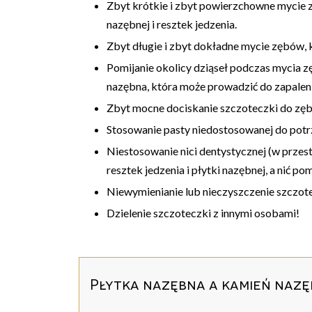
Zbyt krótkie i zbyt powierzchowne mycie z
nazębnej i resztek jedzenia.
Zbyt długie i zbyt dokładne mycie zębów, 
Pomijanie okolicy dziąseł podczas mycia z
nazębna, która może prowadzić do zapaleni
Zbyt mocne dociskanie szczoteczki do zę
Stosowanie pasty niedostosowanej do potrz
Niestosowanie nici dentystycznej (w prze
resztek jedzenia i płytki nazębnej, a nić po
Niewymienianie lub nieczyszczenie szczot
Dzielenie szczoteczki z innymi osobami!
Płytka nazębna a kamień naz