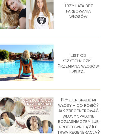
Trzy lata bez
farbowania
włosów
List od
Czytelniczki |
Przemiana włosów
Delecji
Fryzjer spalił mi
włosy - co robić?
Jak zregenerować
włosy spalone
rozjaśniaczem lub
prostownicą? Ile
trwa regeneracja?