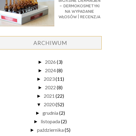
Bioxsine DermaGen
- dermokosmetyki
na wypadanie
włosów | recenzja
ARCHIWUM
2026
(3)
►
2024
(8)
►
2023
(11)
►
2022
(8)
►
2021
(22)
►
2020
(52)
▼
grudnia
(2)
►
listopada
(2)
►
października
(5)
►