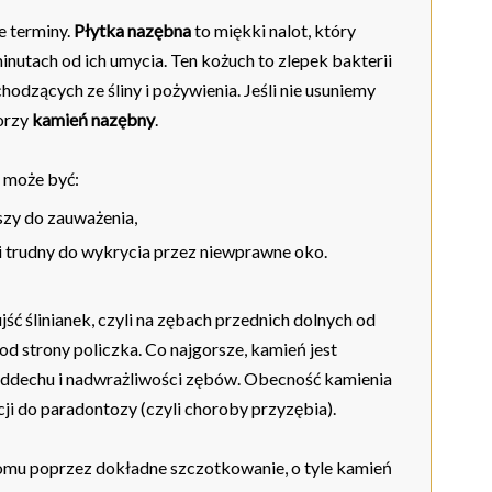
e terminy.
Płytka nazębna
to miękki nalot, który
inutach od ich umycia. Ten kożuch to zlepek bakterii
odzących ze śliny i pożywienia. Jeśli nie usuniemy
worzy
kamień nazębny
.
 może być:
szy do zauważenia,
 trudny do wykrycia przez niewprawne oko.
ść ślinianek, czyli na zębach przednich dolnych od
od strony policzka. Co najgorsze, kamień jest
oddechu i nadwrażliwości zębów. Obecność kamienia
ji do paradontozy (czyli choroby przyzębia).
omu poprzez dokładne szczotkowanie, o tyle kamień