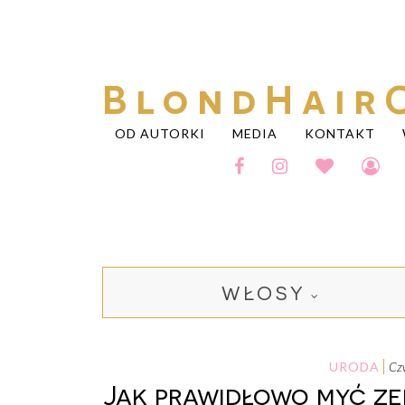
BlondHair
OD AUTORKI
MEDIA
KONTAKT
WŁOSY
URODA
c
Jak prawidłowo myć zęb