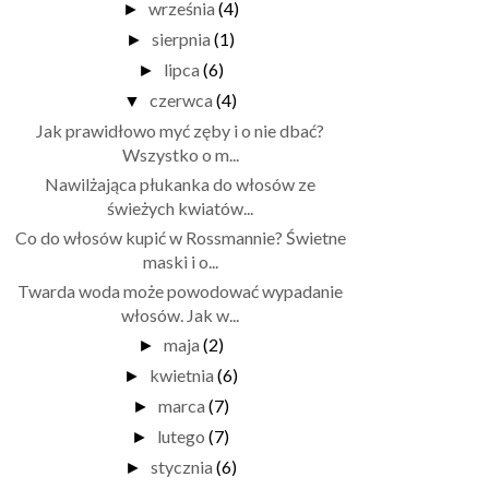
września
(4)
►
sierpnia
(1)
►
lipca
(6)
►
czerwca
(4)
▼
Jak prawidłowo myć zęby i o nie dbać?
Wszystko o m...
Nawilżająca płukanka do włosów ze
świeżych kwiatów...
Co do włosów kupić w Rossmannie? Świetne
maski i o...
Twarda woda może powodować wypadanie
włosów. Jak w...
maja
(2)
►
kwietnia
(6)
►
marca
(7)
►
lutego
(7)
►
stycznia
(6)
►